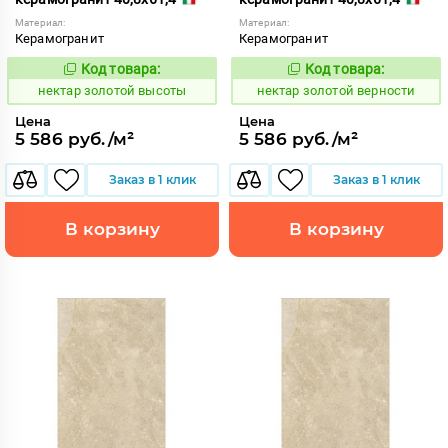
Материал:
Материал:
Керамогранит
Керамогранит
Код товара:
Код товара:
1129132
1129131
Код:
Код:
нектар золотой высоты
нектар золотой верности
Цена
Цена
5 586 руб./м²
5 586 руб./м²
Заказ в 1 клик
Заказ в 1 клик
В корзину
В корзину