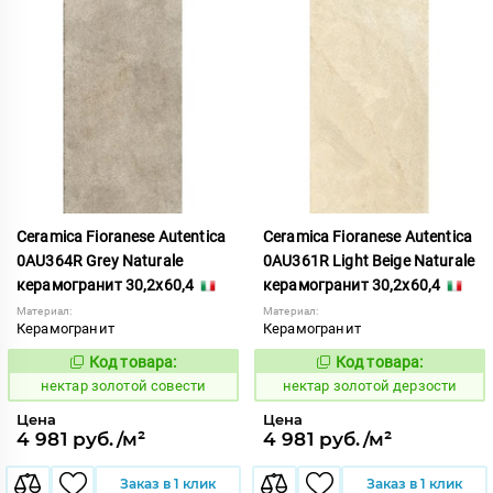
Ceramica Fioranese Autentica
Ceramica Fioranese Autentica
0AU364R Grey Naturale
0AU361R Light Beige Naturale
керамогранит 30,2x60,4
керамогранит 30,2x60,4
Материал:
Материал:
Керамогранит
Керамогранит
Код товара:
Код товара:
1129148
1129145
Код:
Код:
нектар золотой совести
нектар золотой дерзости
Цена
Цена
4 981 руб./м²
4 981 руб./м²
Заказ в 1 клик
Заказ в 1 клик