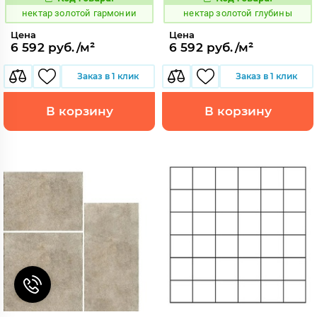
1129141
1129142
Код:
Код:
нектар золотой гармонии
нектар золотой глубины
Цена
Цена
6 592 руб./м²
6 592 руб./м²
Заказ в 1 клик
Заказ в 1 клик
В корзину
В корзину