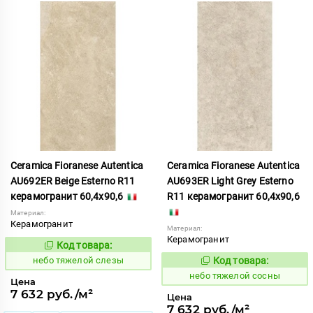
Ceramica Fioranese Autentica
Ceramica Fioranese Autentica
AU692ER Beige Esterno R11
AU693ER Light Grey Esterno
керамогранит 60,4x90,6
R11 керамогранит 60,4x90,6
Материал:
Керамогранит
Материал:
Керамогранит
Код товара:
1122846
Код:
небо тяжелой слезы
Код товара:
1122847
Код:
небо тяжелой сосны
Цена
7 632 руб./м²
Цена
7 632 руб./м²