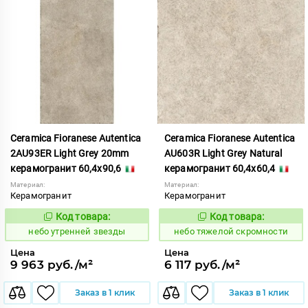
Ceramica Fioranese Autentica
Ceramica Fioranese Autentica
2AU93ER Light Grey 20mm
AU603R Light Grey Natural
керамогранит 60,4x90,6
керамогранит 60,4x60,4
Материал:
Материал:
Керамогранит
Керамогранит
Код товара:
Код товара:
1123029
1122843
Код:
Код:
небо утренней звезды
небо тяжелой скромности
Цена
Цена
9 963 руб./м²
6 117 руб./м²
Заказ в 1 клик
Заказ в 1 клик