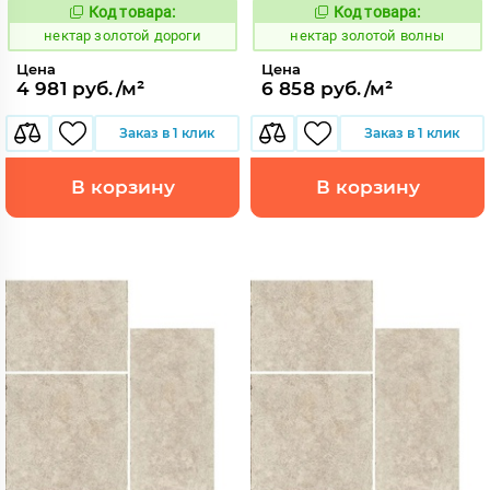
Код товара:
Код товара:
1129147
1129137
Код:
Код:
нектар золотой дороги
нектар золотой волны
Цена
Цена
4 981 руб./м²
6 858 руб./м²
Заказ в 1 клик
Заказ в 1 клик
В корзину
В корзину