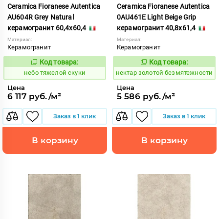
Ceramica Fioranese Autentica
Ceramica Fioranese Autentica
AU604R Grey Natural
0AU461E Light Beige Grip
керамогранит 60,4x60,4
керамогранит 40,8x61,4
Материал:
Материал:
Керамогранит
Керамогранит
Код товара:
Код товара:
1122844
1129129
Код:
Код:
небо тяжелой скуки
нектар золотой безмятежности
Цена
Цена
6 117 руб./м²
5 586 руб./м²
Заказ в 1 клик
Заказ в 1 клик
В корзину
В корзину