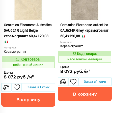
Ceramica Fioranese Autentica
Ceramica Fioranese Autentica
0AU621R Light Beige
0AU624R Grey керамогранит
керамогранит 60,4x120,08
60,4x120,08
Материал:
Керамогранит
Материал:
Керамогранит
Код товара:
1122173
Код:
Код товара:
небо тонкой мелодии
1122169
Код:
небо тонкой линии
Цена
8 072 руб./м²
Цена
8 072 руб./м²
Заказ в 1 клик
Заказ в 1 клик
В корзину
В корзину