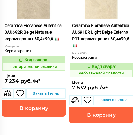
Ceramica Fioranese Autentica
Ceramica Fioranese Autentica
0AU692R Beige Naturale
AU691ER Light Beige Esterno
керамогранит 60,4x90,6
R11 керамогранит 60,4x90,6
Материал:
Керамогранит
Материал:
Керамогранит
Код товара:
1129149
Код:
нектар золотой ежевики
Код товара:
1122845
Код:
небо тяжелой сладости
Цена
7 234 руб./м²
Цена
7 632 руб./м²
Заказ в 1 клик
Заказ в 1 клик
В корзину
В корзину