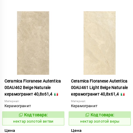
Ceramica Fioranese Autentica
Ceramica Fioranese Autentica
00AU462 Beige Naturale
00AU461 Light Beige Naturale
керамогранит 40,8x61,4
керамогранит 40,8x61,4
Материал:
Материал:
Керамогранит
Керамогранит
Код товара:
Код товара:
1129134
1129133
Код:
Код:
нектар золотой ветви
нектар золотой веры
Цена
Цена