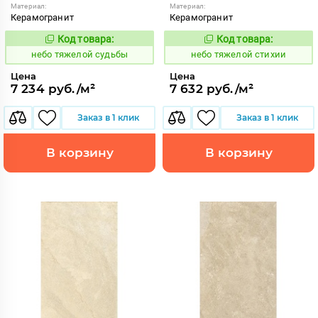
Материал:
Материал:
Керамогранит
Керамогранит
Код товара:
Код товара:
1122849
1122848
Код:
Код:
небо тяжелой судьбы
небо тяжелой стихии
Цена
Цена
7 234 руб./м²
7 632 руб./м²
Заказ в 1 клик
Заказ в 1 клик
В корзину
В корзину