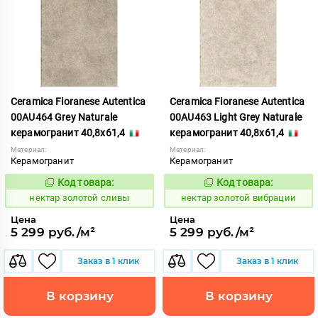
Ceramica Fioranese Autentica
Ceramica Fioranese Autentica
00AU464 Grey Naturale
00AU463 Light Grey Naturale
керамогранит 40,8x61,4
керамогранит 40,8x61,4
Материал:
Материал:
Керамогранит
Керамогранит
Код товара:
Код товара:
1129136
1129135
Код:
Код:
нектар золотой сливы
нектар золотой вибрации
Цена
Цена
5 299 руб./м²
5 299 руб./м²
Заказ в 1 клик
Заказ в 1 клик
В корзину
В корзину