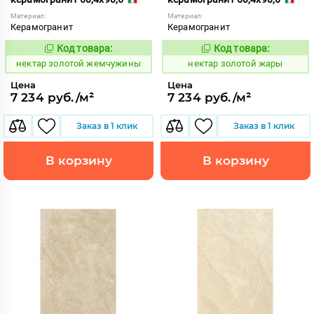
Материал:
Материал:
Керамогранит
Керамогранит
Код товара:
Код товара:
1129151
1129150
Код:
Код:
нектар золотой жемчужины
нектар золотой жары
Цена
Цена
7 234 руб./м²
7 234 руб./м²
Заказ в 1 клик
Заказ в 1 клик
В корзину
В корзину