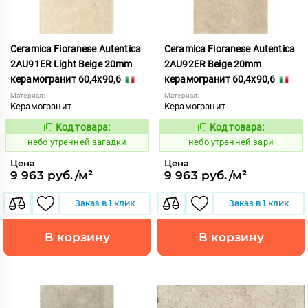
Ceramica Fioranese Autentica
Ceramica Fioranese Autentica
2AU91ER Light Beige 20mm
2AU92ER Beige 20mm
керамогранит 60,4x90,6
керамогранит 60,4x90,6
Материал:
Материал:
Керамогранит
Керамогранит
Код товара:
Код товара:
1123027
1123028
Код:
Код:
небо утренней загадки
небо утренней зари
Цена
Цена
9 963 руб./м²
9 963 руб./м²
Заказ в 1 клик
Заказ в 1 клик
В корзину
В корзину