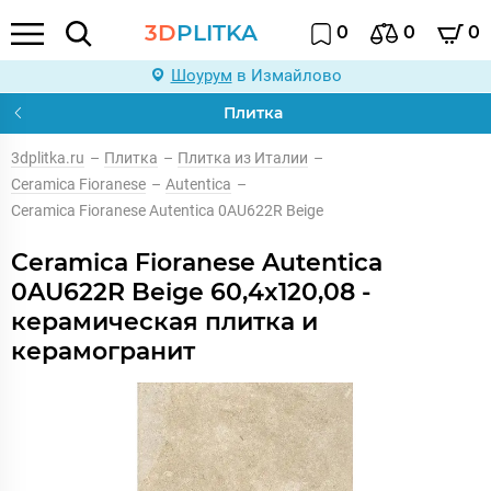
3D
PLITKA
0
0
0
Шоурум
в Измайлово
Плитка
3dplitka.ru
–
Плитка
–
Плитка из Италии
–
Ceramica Fioranese
–
Autentica
–
Ceramica Fioranese Autentica 0AU622R Beige
Ceramica Fioranese Autentica
0AU622R Beige 60,4x120,08 -
керамическая плитка и
керамогранит