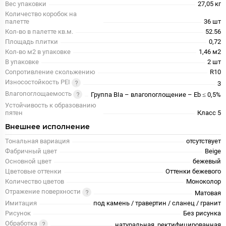
Вес упаковки
27,05 кг
Количество коробок на
палетте
36 шт
Кол-во в палетте кв.м.
52.56
Площадь плитки
0,72
Кол-во м2 в упаковке
1,46 м2
В упаковке
2 шт
Сопротивление скольжению
R10
Износостойкость PEI
3
Влагопоглощаемость
Группа BIa – влагопоглощение – Eb ≤ 0,5%
Устойчивость к образованию
пятен
Класс 5
Внешнее исполнение
Тональная вариация
отсутствует
Фабричный цвет
Beige
Основной цвет
бежевый
Цветовые оттенки
Оттенки бежевого
Количество цветов
Моноколор
Отражение поверхности
Матовая
Имитация
под камень / травертин / сланец / гранит
Рисунок
Без рисунка
Обработка
натуральная, ректифицированная