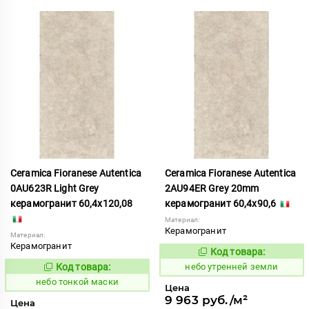
Ceramica Fioranese Autentica
Ceramica Fioranese Autentica
0AU623R Light Grey
2AU94ER Grey 20mm
керамогранит 60,4x120,08
керамогранит 60,4x90,6
Материал:
Керамогранит
Материал:
Керамогранит
Код товара:
1123030
Код:
Код товара:
небо утренней земли
1122172
Код:
небо тонкой маски
Цена
9 963 руб./м²
Цена