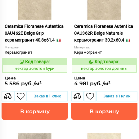
Ceramica Fioranese Autentica
Ceramica Fioranese Autentica
0AU462E Beige Grip
0AU362R Beige Naturale
керамогранит 40,8x61,4
керамогранит 30,2x60,4
Материал:
Материал:
Керамогранит
Керамогранит
Код товара:
Код товара:
1129130
1129146
Код:
Код:
нектар золотой бури
нектар золотой долины
Цена
Цена
5 586 руб./м²
4 981 руб./м²
Заказ в 1 клик
Заказ в 1 клик
В корзину
В корзину