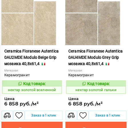
Ceramica Fioranese Autentica
Ceramica Fioranese Autentica
0AU2MDE Modulo Beige Grip
0AU4MDE Modulo Grey Grip
мозаика 40,8x61,4
мозаика 40,8x61,4
Материал:
Материал:
Керамогранит
Керамогранит
Код товара:
Код товара:
1129138
1129140
Код:
Код:
нектар золотой вселенной
нектар золотой гальки
Цена
Цена
6 858 руб./м²
6 858 руб./м²
Заказ в 1 клик
Заказ в 1 клик