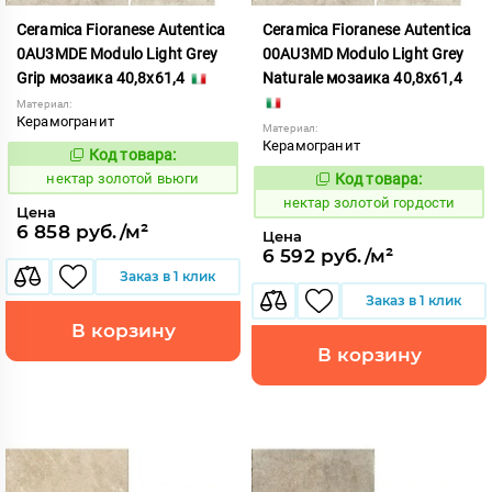
Ceramica Fioranese Autentica
Ceramica Fioranese Autentica
0AU3MDE Modulo Light Grey
00AU3MD Modulo Light Grey
Grip мозаика 40,8x61,4
Naturale мозаика 40,8x61,4
Материал:
Керамогранит
Материал:
Керамогранит
Код товара:
1129139
Код:
нектар золотой вьюги
Код товара:
1129143
Код:
нектар золотой гордости
Цена
6 858 руб./м²
Цена
6 592 руб./м²
Заказ в 1 клик
Заказ в 1 клик
В корзину
В корзину