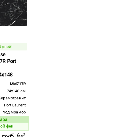
8 дней!
ese
R Port
4x148
MM717R
74x148 см
Керамогранит
Port Laurent
под мрамор
ара:
Код товара:
ной феи
 руб./м²