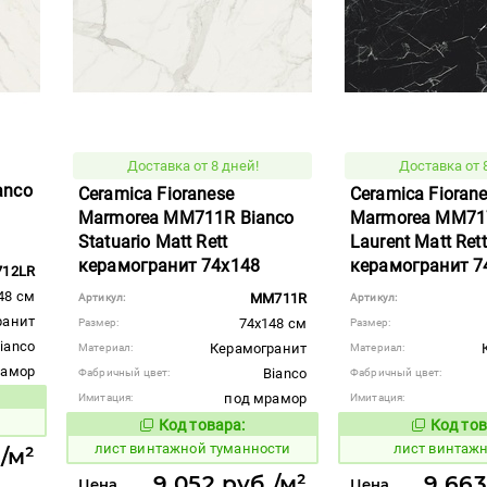
Доставка от 8 дней!
Доставка от 
anco
Ceramica Fioranese
Ceramica Fioran
Marmorea MM711R Bianco
Marmorea MM717
Statuario Matt Rett
Laurent Matt Rett
керамогранит 74x148
керамогранит 7
12LR
48 см
MM711R
Артикул:
Артикул:
ранит
74x148 см
Размер:
Размер:
ianco
Керамогранит
Материал:
Материал:
рамор
Bianco
Фабричный цвет:
Фабричный цвет:
под мрамор
Имитация:
Имитация:
вара:
Код товара:
Код тов
876984
876988
Код товара:
лист винтажной туманности
лист винтаж
/м²
9 052 руб./м²
9 663
Цена
Цена