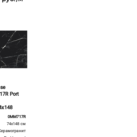
ese
7R Port
4x148
0MM717R
74x148 см
Керамогранит