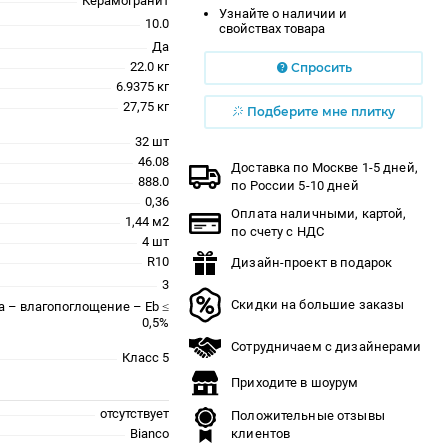
Керамогранит
Узнайте о наличии и
10.0
свойствах товара
Да
22.0 кг
Спросить
6.9375 кг
27,75 кг
Подберите мне плитку
32 шт
46.08
Доставка по Москве 1-5 дней,
888.0
по России 5-10 дней
0,36
Оплата наличными, картой,
1,44 м2
по счету с НДС
4 шт
R10
Дизайн-проект в подарок
3
Скидки на большие заказы
a – влагопоглощение – Eb ≤
0,5%
Сотрудничаем с дизайнерами
Класс 5
Приходите в шоурум
отсутствует
Положительные отзывы
Bianco
клиентов