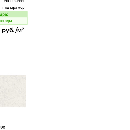
Port Laurent
под мрамор
ара:
Код товара:
погоды
 руб./м²
ese