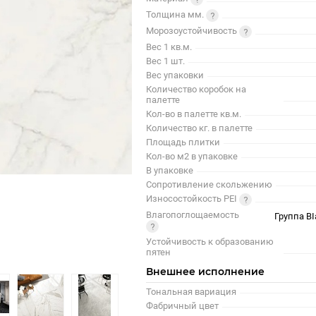
Толщина мм.
Морозоустойчивость
Вес 1 кв.м.
Вес 1 шт.
Вес упаковки
Количество коробок на
палетте
Кол-во в палетте кв.м.
Количество кг. в палетте
Площадь плитки
Кол-во м2 в упаковке
В упаковке
Сопротивление скольжению
Износостойкость PEI
Влагопоглощаемость
Группа BI
Устойчивость к образованию
пятен
Внешнее исполнение
Тональная вариация
Фабричный цвет