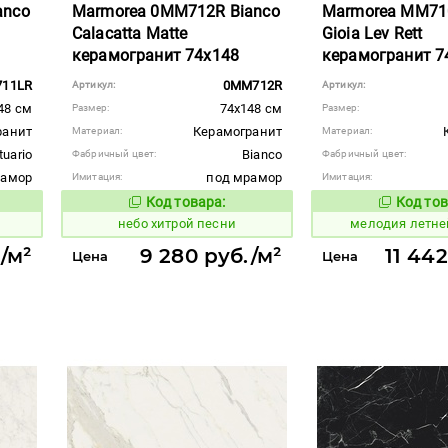
anco
Marmorea 0MM712R Bianco
Marmorea MM71
Calacatta Matte
Gioia Lev Rett
керамогранит 74x148
керамогранит 7
11LR
0MM712R
Артикул:
Артикул:
48 см
74x148 см
Размер:
Размер:
ранит
Керамогранит
Материал:
Материал:
tuario
Bianco
Фабричный цвет:
Фабричный цвет:
рамор
под мрамор
Имитация:
Имитация:
Код товара:
Код тов
1123444
959050
вара:
Код товара:
ы
небо хитрой песни
мелодия летне
./м²
9 280 руб./м²
11 442
Цена
Цена