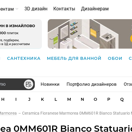
3D дизайн
Контакты
Дизайнерам
иентам
И
САНТЕХНИКА
МЕБЕЛЬ ДЛЯ ВАННОЙ
ОБОИ
Новинки
Портфолио дизайнеров
Отз
H
I
J
K
L
M
N
O
P
Q
Marmorea
–
Ceramica Fioranese Marmorea 0MM601R Bianco Statuario 
ea 0MM601R Bianco Statuari