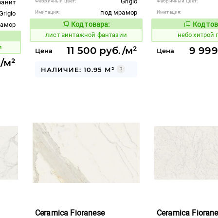
Grigio
Фабричный цвет:
Фабричный цвет:
ранит
под мрамор
Имитация:
Имитация:
Grigio
Код товара:
Код тов
рамор
876987
1123446
Код товара:
лист винтажной фантазии
небо хитрой 
вара:
и
11 500 руб./м²
9 999
Цена
Цена
/м²
НАЛИЧИЕ: 10.95 М²
Ceramica Fioranese
Ceramica Fioran