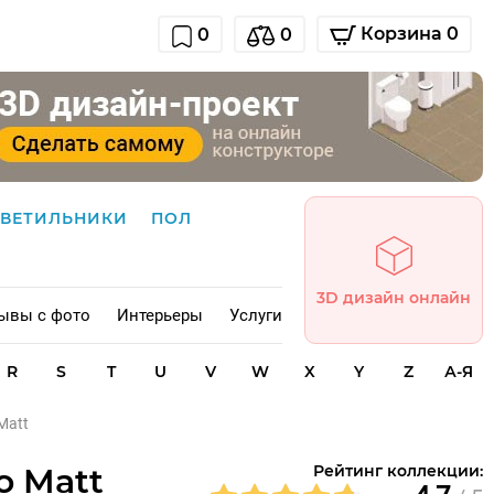
Корзина 0
0
0
СВЕТИЛЬНИКИ
ПОЛ
3D дизайн онлайн
ывы с фото
Интерьеры
Услуги
R
S
T
U
V
W
X
Y
Z
А-Я
Matt
o Matt
Рейтинг коллекции: