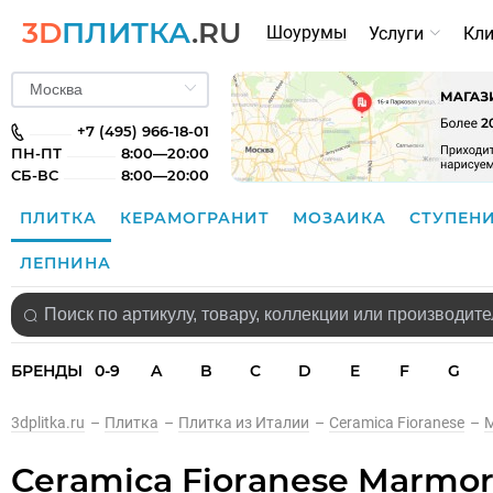
3D
ПЛИТКА
.RU
Шоурумы
Услуги
Кл
+7 (495) 966-18-01
ПН-ПТ
8:00—20:00
СБ-ВС
8:00—20:00
ПЛИТКА
КЕРАМОГРАНИТ
МОЗАИКА
СТУПЕН
ЛЕПНИНА
БРЕНДЫ
0-9
A
B
C
D
E
F
G
3dplitka.ru
–
Плитка
–
Плитка из Италии
–
Ceramica Fioranese
–
Ceramica Fioranese Marmor