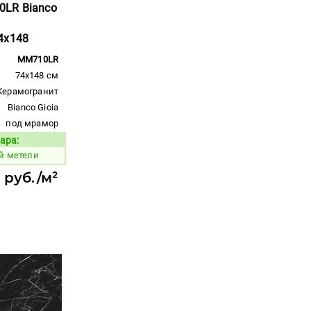
0LR Bianco
4x148
MM710LR
74x148 см
Керамогранит
Bianco Gioia
под мрамор
ара:
Код товара:
й метели
 руб./м²