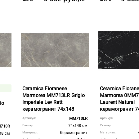
Ceramica Fioranese
Ceramica Fioran
Marmorea MM713LR Grigio
Marmorea 0MM71
Imperiale Lev Rett
Laurent Natural
io
керамогранит 74x148
керамогранит 7
MM713LR
Артикул:
Артикул:
74x148 см
Размер:
Размер:
713R
Керамогранит
Материал:
Материал:
48 см