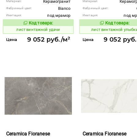
Керамогранит
Керамог
Материал:
Материал:
Bianco
Фабричный цвет:
Фабричный цвет:
под мрамор
под м
Имитация:
Имитация:
Код товара:
Код товара:
876985
876986
Код товара:
Код то
лист винтажной удачи
лист винтажной улыбк
9 052 руб./м²
9 052 руб.
Цена
Цена
Ceramica Fioranese
Ceramica Fioranese