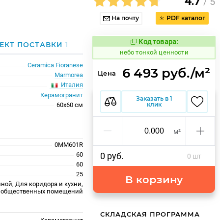
4.7
/ 5
На почту
PDF каталог
Код товара:
1122242
ЕКТ ПОСТАВКИ
1
Код товара:
небо тонкой ценности
Ceramica Fioranese
6 493 руб./м²
Цена
Marmorea
Италия
Керамогранит
Заказать в 1
клик
60x60 см
м²
0MM601R
60
0 руб.
0 шт
60
25
В корзину
ной, Для коридора и кухни,
 общественных помещений
СКЛАДСКАЯ ПРОГРАММА