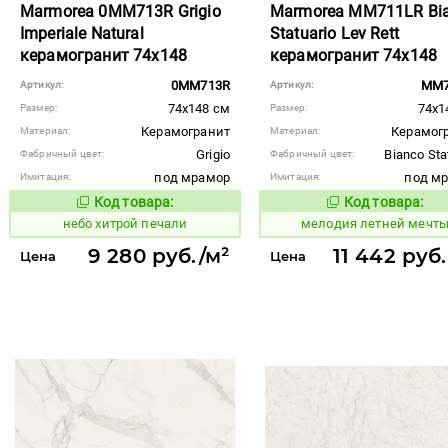
Marmorea 0MM713R Grigio
Marmorea MM711LR Bi
Imperiale Natural
Statuario Lev Rett
керамогранит 74x148
керамогранит 74x148
0MM713R
MM7
Артикул:
Артикул:
74x148 см
74x1
Размер:
Размер:
Керамогранит
Керамог
Материал:
Материал:
Grigio
Bianco Sta
Фабричный цвет:
Фабричный цвет:
под мрамор
под м
Имитация:
Имитация:
Код товара:
Код товара:
1123445
959051
Код товара:
Код то
небо хитрой печали
мелодия летней мечт
9 280 руб./м²
11 442 руб
Цена
Цена