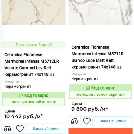
Доставка от 8 дней!
Ceramica Fioranese
Marmorea Intensa M5711R
Ceramica Fioranese
Bianco Luce Matt Rett
Marmorea Intensa M5712LR
керамогранит 74x148
Venato Caramel Lev Rett
керамогранит 74x148
Материал:
Керамогранит
Материал:
Керамогранит
Код товара:
958967
Код:
мелодия лесной скрипки
Код товара:
876998
Код:
лист винтажной юности
Цена
9 800 руб./м²
Цена
10 442 руб./м²
Заказ в 1 клик
Заказ в 1 клик