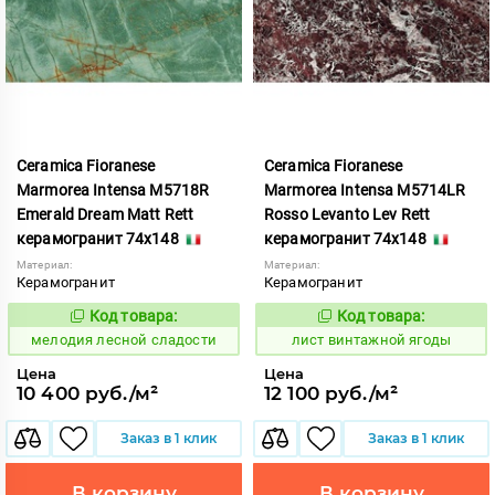
Ceramica Fioranese
Ceramica Fioranese
Marmorea Intensa M5718R
Marmorea Intensa M5714LR
Emerald Dream Matt Rett
Rosso Levanto Lev Rett
керамогранит 74x148
керамогранит 74x148
Материал:
Материал:
Керамогранит
Керамогранит
Код товара:
Код товара:
958970
876999
Код:
Код:
мелодия лесной сладости
лист винтажной ягоды
Цена
Цена
10 400 руб./м²
12 100 руб./м²
Заказ в 1 клик
Заказ в 1 клик
В корзину
В корзину