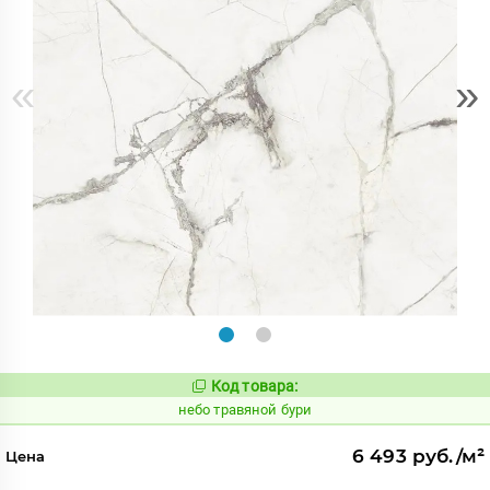
«
»
Код товара:
1122255
Код:
небо травяной бури
6 493 руб./м²
Цена