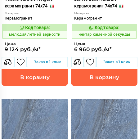
керамогранит 74x74
керамогранит 74x74
Материал:
Материал:
Керамогранит
Керамогранит
Код товара:
Код товара:
959006
1129712
Код:
Код:
мелодия летней верности
нектар каменной секунды
Цена
Цена
9 124 руб./м²
6 960 руб./м²
Заказ в 1 клик
Заказ в 1 клик
В корзину
В корзину