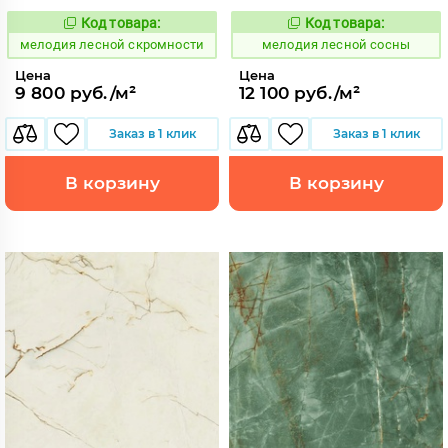
Код товара:
Код товара:
958968
958972
Код:
Код:
мелодия лесной скромности
мелодия лесной сосны
Цена
Цена
9 800 руб./м²
12 100 руб./м²
Заказ в 1 клик
Заказ в 1 клик
В корзину
В корзину