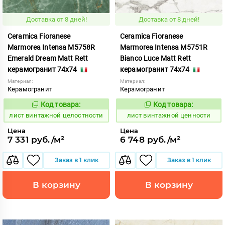
Доставка от 8 дней!
Доставка от 8 дней!
Ceramica Fioranese
Ceramica Fioranese
Marmorea Intensa M5758R
Marmorea Intensa M5751R
Emerald Dream Matt Rett
Bianco Luce Matt Rett
керамогранит 74x74
керамогранит 74x74
Материал:
Материал:
Керамогранит
Керамогранит
Код товара:
Код товара:
876993
876992
Код:
Код:
лист винтажной целостности
лист винтажной ценности
Цена
Цена
7 331 руб./м²
6 748 руб./м²
Заказ в 1 клик
Заказ в 1 клик
В корзину
В корзину