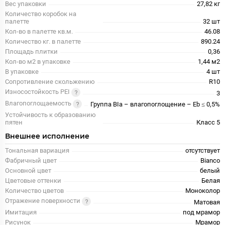
Вес упаковки
27,82 кг
Количество коробок на
палетте
32 шт
Кол-во в палетте кв.м.
46.08
Количество кг. в палетте
890.24
Площадь плитки
0,36
Кол-во м2 в упаковке
1,44 м2
В упаковке
4 шт
Сопротивление скольжению
R10
Износостойкость PEI
3
Влагопоглощаемость
Группа BIa – влагопоглощение – Eb ≤ 0,5%
Устойчивость к образованию
пятен
Класс 5
Внешнее исполнение
Тональная вариация
отсутствует
Фабричный цвет
Bianco
Основной цвет
белый
Цветовые оттенки
Белая
Количество цветов
Моноколор
Отражение поверхности
Матовая
Имитация
под мрамор
Рисунок
Мрамор