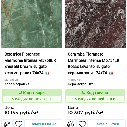
Ceramica Fioranese
Ceramica Fioranese
Marmorea Intensa M5758LR
Marmorea Intensa M5754LR
Emerald Dream levigato
Rosso Levanto levigato
керамогранит 74x74
керамогранит 74x74
Материал:
Материал:
Керамогранит
Керамогранит
Код товара:
Код товара:
959008
959009
Код:
Код:
мелодия летней веры
мелодия летней ветви
Цена
Цена
10 155 руб./м²
10 307 руб./м²
Заказ в 1 клик
Заказ в 1 клик