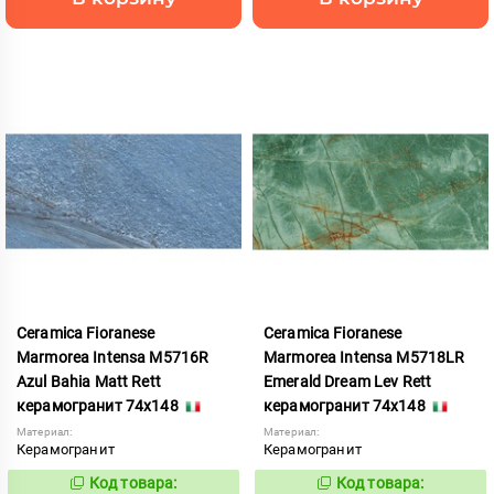
Ceramica Fioranese
Ceramica Fioranese
Marmorea Intensa M5716R
Marmorea Intensa M5718LR
Azul Bahia Matt Rett
Emerald Dream Lev Rett
керамогранит 74x148
керамогранит 74x148
Материал:
Материал:
Керамогранит
Керамогранит
Код товара:
Код товара:
958969
876997
Код:
Код: