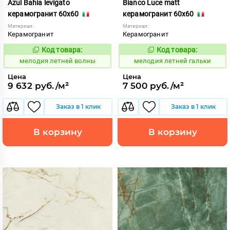
Azul Bahia levigato
Bianco Luce matt
керамогранит 60x60
керамогранит 60x60
Материал:
Материал:
Керамогранит
Керамогранит
Код товара:
Код товара:
959012
959015
Код:
Код:
мелодия летней волны
мелодия летней гальки
Цена
Цена
9 632 руб./м²
7 500 руб./м²
Заказ в 1 клик
Заказ в 1 клик
В корзину
В корзину