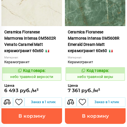
Ceramica Fioranese
Ceramica Fioranese
Marmorea Intensa 0M5602R
Marmorea Intensa 0M5608R
Venato Caramel Matt
Emerald Dream Matt
керамогранит 60x60
керамогранит 60x60
Материал:
Материал:
Керамогранит
Керамогранит
Код товара:
Код товара:
1122256
1122258
Код:
Код:
небо травяной верности
небо травяной веры
Цена
Цена
6 493 руб./м²
7 361 руб./м²
Заказ в 1 клик
Заказ в 1 клик
В корзину
В корзину