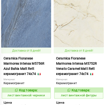
Доставка от 8 дней!
Доставка от 8 дней!
Ceramica Fioranese
Ceramica Fioranese
Marmorea Intensa M5756R
Marmorea Intensa M5752R
Azul Bahia Matt Rett
Venato Caramel Matt Rett
керамогранит 74x74
керамогранит 74x74
Материал:
Материал:
Керамогранит
Керамогранит
Код товара:
Код товара:
876994
876990
Код:
Код:
лист винтажной черники
лист винтажной фигуры
Цена
Цена