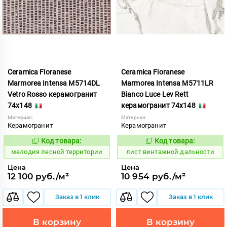
Ceramica Fioranese
Ceramica Fioranese
Marmorea Intensa M5714DL
Marmorea Intensa M5711LR
Vetro Rosso керамогранит
Bianco Luce Lev Rett
74x148
керамогранит 74x148
Материал:
Материал:
Керамогранит
Керамогранит
Код товара:
Код товара:
958979
876996
Код:
Код:
мелодия лесной территории
лист винтажной дальности
Цена
Цена
12 100 руб./м²
10 954 руб./м²
Заказ в 1 клик
Заказ в 1 клик
В корзину
В корзину