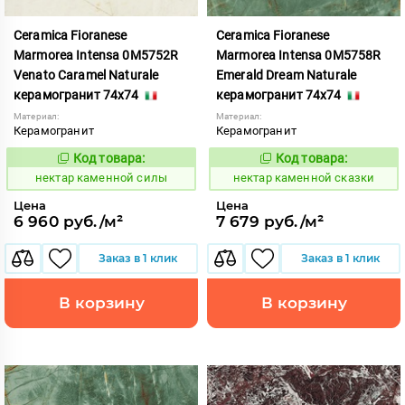
Ceramica Fioranese
Ceramica Fioranese
Marmorea Intensa 0M5752R
Marmorea Intensa 0M5758R
Venato Caramel Naturale
Emerald Dream Naturale
керамогранит 74x74
керамогранит 74x74
Материал:
Материал:
Керамогранит
Керамогранит
Код товара:
Код товара:
1129713
1129715
Код:
Код:
нектар каменной силы
нектар каменной сказки
Цена
Цена
6 960 руб./м²
7 679 руб./м²
Заказ в 1 клик
Заказ в 1 клик
В корзину
В корзину