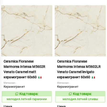
Ceramica Fioranese
Ceramica Fioranese
Marmorea Intensa M5602R
Marmorea Intensa M5602LR
Venato Caramel matt
Venato Caramel levigato
керамогранит 60x60
керамогранит 60x60
Материал:
Материал:
Керамогранит
Керамогранит
Код товара:
Код товара:
959016
959011
Код:
Код:
мелодия летней гармонии
мелодия летней сливы
Цена
Цена