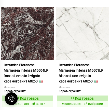
Ceramica Fioranese
Ceramica Fioranese
Marmorea Intensa M5604LR
Marmorea Intensa M5601LR
Rosso Levanto levigato
Bianco Luce levigato
керамогранит 60x60
керамогранит 60x60
Материал:
Материал:
Керамогранит
Керамогранит
Код товара:
Код товара:
959014
959010
Код:
Код:
мелодия летней вьюги
мелодия летней вибрации