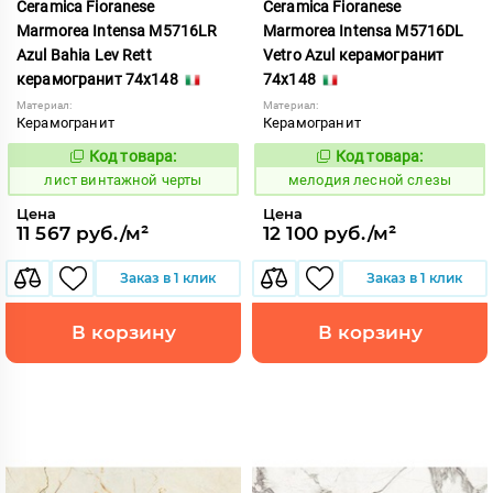
Ceramica Fioranese
Ceramica Fioranese
Marmorea Intensa M5716LR
Marmorea Intensa M5716DL
Azul Bahia Lev Rett
Vetro Azul керамогранит
керамогранит 74x148
74x148
Материал:
Материал:
Керамогранит
Керамогранит
Код товара:
Код товара:
876995
958971
Код:
Код:
лист винтажной черты
мелодия лесной слезы
Цена
Цена
11 567 руб./м²
12 100 руб./м²
Заказ в 1 клик
Заказ в 1 клик
В корзину
В корзину