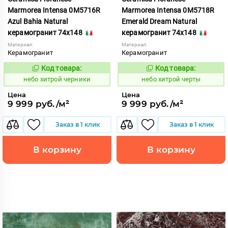
Marmorea Intensa 0M5716R
Marmorea Intensa 0M5718R
Azul Bahia Natural
Emerald Dream Natural
керамогранит 74x148
керамогранит 74x148
Материал:
Материал:
Керамогранит
Керамогранит
Код товара:
Код товара:
1123494
1123495
Код:
Код:
небо хитрой черники
небо хитрой черты
Цена
Цена
9 999 руб./м²
9 999 руб./м²
Заказ в 1 клик
Заказ в 1 клик
В корзину
В корзину