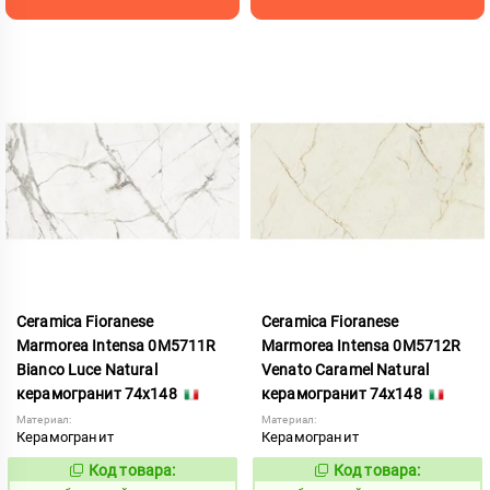
Ceramica Fioranese
Ceramica Fioranese
Marmorea Intensa 0M5711R
Marmorea Intensa 0M5712R
Bianco Luce Natural
Venato Caramel Natural
керамогранит 74x148
керамогранит 74x148
Материал:
Материал:
Керамогранит
Керамогранит
Код товара:
Код товара:
1123492
1123493
Код:
Код: