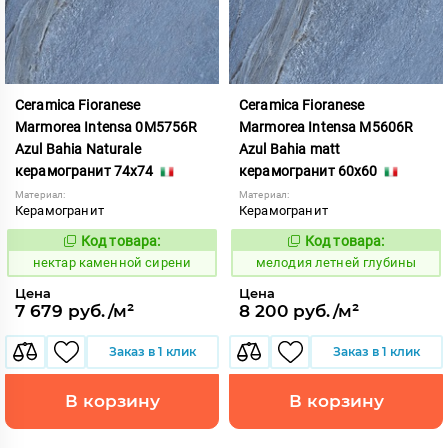
Ceramica Fioranese
Ceramica Fioranese
Marmorea Intensa 0M5756R
Marmorea Intensa M5606R
Azul Bahia Naturale
Azul Bahia matt
керамогранит 74x74
керамогранит 60x60
Материал:
Материал:
Керамогранит
Керамогранит
Код товара:
Код товара:
1129714
959017
Код:
Код:
нектар каменной сирени
мелодия летней глубины
Цена
Цена
7 679 руб./м²
8 200 руб./м²
Заказ в 1 клик
Заказ в 1 клик
В корзину
В корзину