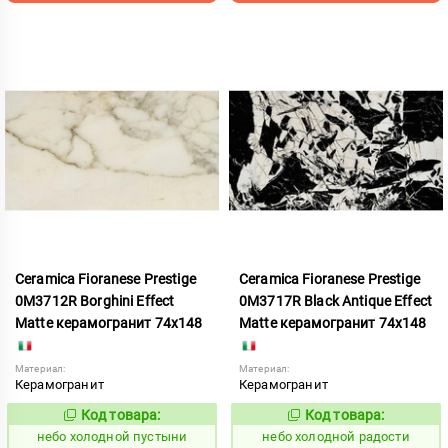
Ceramica Fioranese Prestige
Ceramica Fioranese Prestige
0M3712R Borghini Effect
0M3717R Black Antique Effect
Matte керамогранит 74x148
Matte керамогранит 74x148
Материал:
Материал:
Керамогранит
Керамогранит
Код товара:
Код товара:
1123575
1123577
Код:
Код:
небо холодной пустыни
небо холодной радости