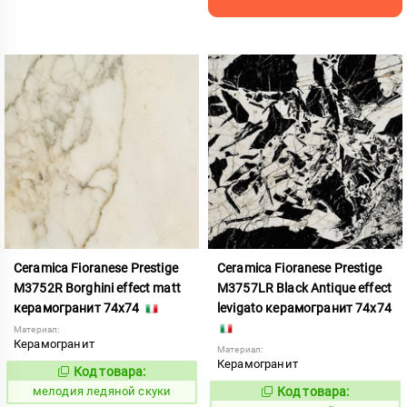
Ceramica Fioranese Prestige
Ceramica Fioranese Prestige
M3752R Borghini effect matt
M3757LR Black Antique effect
керамогранит 74x74
levigato керамогранит 74x74
Материал:
Керамогранит
Материал:
Керамогранит
Код товара:
958844
Код:
мелодия ледяной скуки
Код товара:
958840
Код: