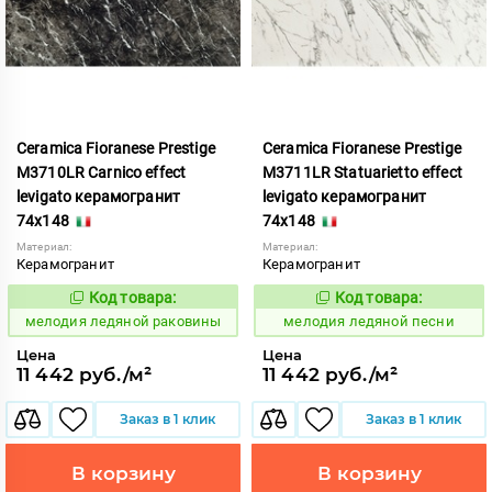
Ceramica Fioranese Prestige
Ceramica Fioranese Prestige
M3710LR Carnico effect
M3711LR Statuarietto effect
levigato керамогранит
levigato керамогранит
74x148
74x148
Материал:
Материал:
Керамогранит
Керамогранит
Код товара:
Код товара:
958828
958819
Код:
Код:
мелодия ледяной раковины
мелодия ледяной песни
Цена
Цена
11 442 руб./м²
11 442 руб./м²
Заказ в 1 клик
Заказ в 1 клик
В корзину
В корзину