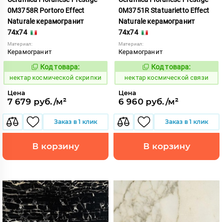
0M3758R Portoro Effect
0M3751R Statuarietto Effect
Naturale керамогранит
Naturale керамогранит
74x74
74x74
Материал:
Материал:
Керамогранит
Керамогранит
Код товара:
Код товара:
1129967
1129961
Код:
Код:
нектар космической скрипки
нектар космической связи
Цена
Цена
7 679 руб./м²
6 960 руб./м²
Заказ в 1 клик
Заказ в 1 клик
В корзину
В корзину