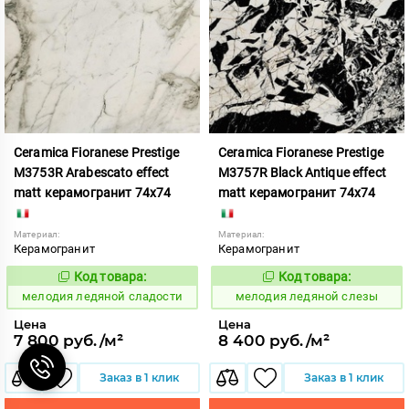
Ceramica Fioranese Prestige
Ceramica Fioranese Prestige
M3753R Arabescato effect
M3757R Black Antique effect
matt керамогранит 74x74
matt керамогранит 74x74
Материал:
Материал:
Керамогранит
Керамогранит
Код товара:
Код товара:
958845
958846
Код:
Код:
мелодия ледяной сладости
мелодия ледяной слезы
Цена
Цена
7 800 руб./м²
8 400 руб./м²
Заказ в 1 клик
Заказ в 1 клик