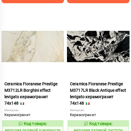
Ceramica Fioranese Prestige
Ceramica Fioranese Prestige
M3712LR Borghini effect
M3717LR Black Antique effect
levigato керамогранит
levigato керамогранит
74x148
74x148
Материал:
Материал:
Керамогранит
Керамогранит
Код товара:
Код товара:
958822
958824
Код:
Код:
мелодия ледяной покорности
мелодия ледяной пустоты