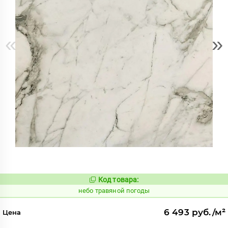
«
»
Код товара:
1122321
Код:
небо травяной погоды
6 493 руб./м²
Цена