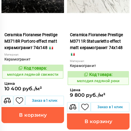
Ceramica Fioranese Prestige
Ceramica Fioranese Prestige
M3718R Portoro effect matt
M3711R Statuarietto effect
керамогранит 74x148
matt керамогранит 74x148
Материал:
Керамогранит
Материал:
Керамогранит
Код товара:
958833
Код:
мелодия ледяной свежести
Код товара:
958829
Код:
мелодия ледяной реки
Цена
10 400 руб./м²
Цена
9 800 руб./м²
Заказ в 1 клик
Заказ в 1 клик
В корзину
В корзину