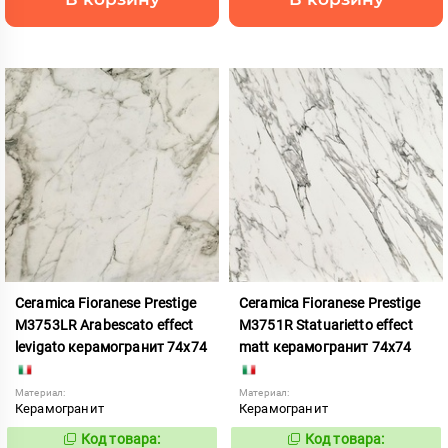
Ceramica Fioranese Prestige
Ceramica Fioranese Prestige
M3753LR Arabescato effect
M3751R Statuarietto effect
levigato керамогранит 74x74
matt керамогранит 74x74
Материал:
Материал:
Керамогранит
Керамогранит
Код товара:
Код товара:
958839
958843
Код:
Код: