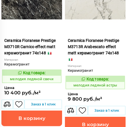
Ceramica Fioranese Prestige
Ceramica Fioranese Prestige
M3710R Carnico effect matt
M3713R Arabescato effect
керамогранит 74x148
matt керамогранит 74x148
Материал:
Керамогранит
Материал:
Керамогранит
Код товара:
958834
Код:
мелодия ледяной свечи
Код товара:
958831
Код:
мелодия ледяной астры
Цена
10 400 руб./м²
Цена
9 800 руб./м²
Заказ в 1 клик
Заказ в 1 клик
В корзину
В корзину