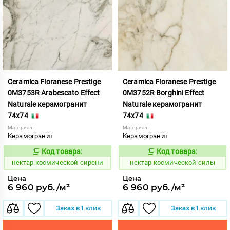
Ceramica Fioranese Prestige
Ceramica Fioranese Prestige
0M3753R Arabescato Effect
0M3752R Borghini Effect
Naturale керамогранит
Naturale керамогранит
74x74
74x74
Материал:
Материал:
Керамогранит
Керамогранит
Код товара:
Код товара:
1129964
1129963
Код:
Код:
нектар космической сирени
нектар космической силы
Цена
Цена
6 960 руб./м²
6 960 руб./м²
Заказ в 1 клик
Заказ в 1 клик