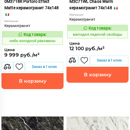
0M3718R Portoro Effect
M3C71WL Chaos Warm
Matte керамогранит 74x148
керамогранит 74x148
Материал:
Керамогранит
Материал:
Керамогранит
Код товара:
958835
Код:
Код товара:
мелодия ледяной свободы
1123578
Код:
небо холодной раковины
Цена
12 100 руб./м²
Цена
9 999 руб./м²
Заказ в 1 клик
Заказ в 1 клик
В корзину
В корзину