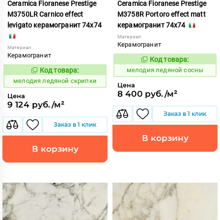
Ceramica Fioranese Prestige
Ceramica Fioranese Prestige
M3750LR Carnico effect
M3758R Portoro effect matt
levigato керамогранит 74x74
керамогранит 74x74
Материал:
Керамогранит
Материал:
Керамогранит
Код товара:
958847
Код:
Код товара:
мелодия ледяной сосны
958842
Код:
мелодия ледяной скрипки
Цена
8 400 руб./м²
Цена
9 124 руб./м²
Заказ в 1 клик
Заказ в 1 клик
В корзину
В корзину