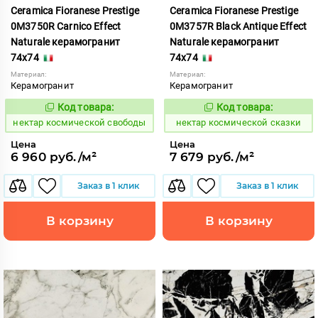
Ceramica Fioranese Prestige
Ceramica Fioranese Prestige
0M3750R Carnico Effect
0M3757R Black Antique Effect
Naturale керамогранит
Naturale керамогранит
74x74
74x74
Материал:
Материал:
Керамогранит
Керамогранит
Код товара:
Код товара:
1129960
1129965
Код:
Код:
нектар космической свободы
нектар космической сказки
Цена
Цена
6 960 руб./м²
7 679 руб./м²
Заказ в 1 клик
Заказ в 1 клик
В корзину
В корзину