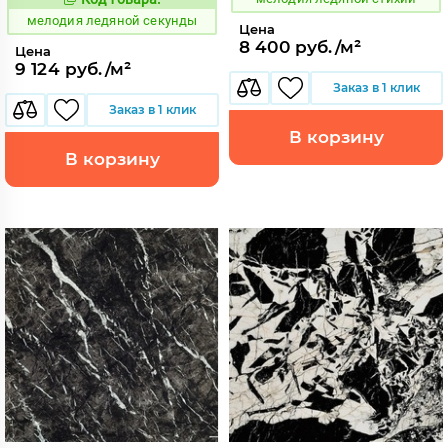
958837
Код:
мелодия ледяной секунды
Цена
8 400 руб./м²
Цена
9 124 руб./м²
Заказ в 1 клик
Заказ в 1 клик
В корзину
В корзину