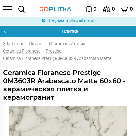
3D
PLITKA
0
0
0
Шоурум
в Измайлово
Плитка
3dplitka.ru
–
Плитка
–
Плитка из Италии
–
Ceramica Fioranese
–
Prestige
–
Ceramica Fioranese Prestige 0M3603R Arabescato Matte
Ceramica Fioranese Prestige
0M3603R Arabescato Matte 60x60 -
керамическая плитка и
керамогранит