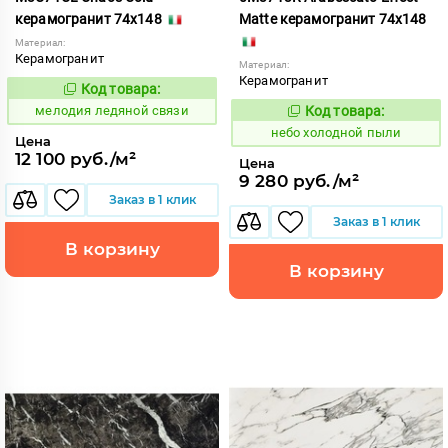
керамогранит 74x148
Matte керамогранит 74x148
Материал:
Керамогранит
Материал:
Керамогранит
Код товара:
958836
Код:
мелодия ледяной связи
Код товара:
1123576
Код:
небо холодной пыли
Цена
12 100 руб./м²
Цена
9 280 руб./м²
Заказ в 1 клик
Заказ в 1 клик
В корзину
В корзину