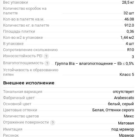
Вес упаковки
28,5 кг
Количество коробок на
палетте
32 шт
Кол-во в палетте кв.м.
46.08
Количество кг. в палетте
912.0
Площадь плитки
0,36
Кол-во м2 в упаковке
1,44 м2
В упаковке
4 шт
Сопротивление скольжению
R10
Износостойкость PEI
3
Влагопоглощаемость
Группа BIa – влагопоглощение – Eb ≤ 0,5%
Устойчивость к образованию
пятен
Класс 5
Внешнее исполнение
Тональная вариация
отсутствует
Фабричный цвет
Arabescato
Основной цвет
белый, серый
Цветовые оттенки
Белая, Оттенки серого
Количество цветов
Микс
Отражение поверхности
Матовая
Имитация
под мрамор
Рисунок
Мрамор