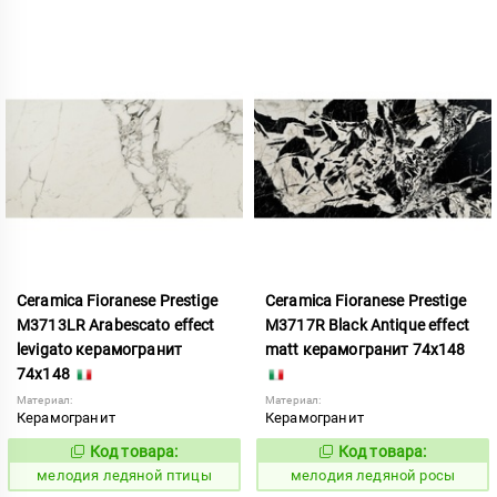
Ceramica Fioranese Prestige
Ceramica Fioranese Prestige
M3713LR Arabescato effect
M3717R Black Antique effect
levigato керамогранит
matt керамогранит 74x148
74x148
Материал:
Материал:
Керамогранит
Керамогранит
Код товара:
Код товара:
958823
958832
Код:
Код:
мелодия ледяной птицы
мелодия ледяной росы