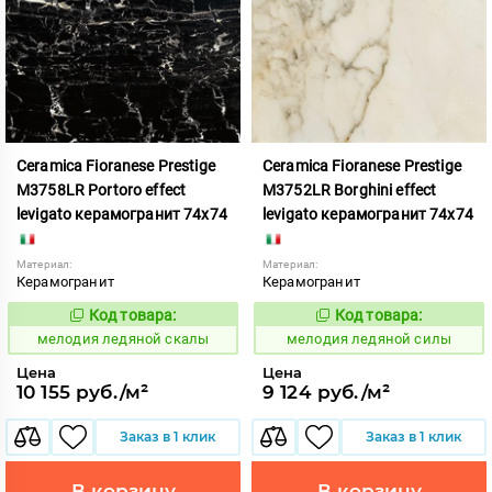
Ceramica Fioranese Prestige
Ceramica Fioranese Prestige
M3758LR Portoro effect
M3752LR Borghini effect
levigato керамогранит 74x74
levigato керамогранит 74x74
Материал:
Материал:
Керамогранит
Керамогранит
Код товара:
Код товара:
958841
958838
Код:
Код:
мелодия ледяной скалы
мелодия ледяной силы
Цена
Цена
10 155 руб./м²
9 124 руб./м²
Заказ в 1 клик
Заказ в 1 клик
В корзину
В корзину