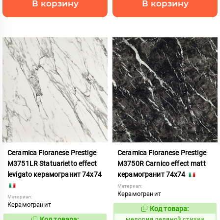
В корзину
В корзину
Ceramica Fioranese Prestige
Ceramica Fioranese Prestige
M3751LR Statuarietto effect
M3750R Carnico effect matt
levigato керамогранит 74x74
керамогранит 74x74
Материал:
Керамогранит
Материал:
Керамогранит
Код товара:
958848
Код:
Код товара:
мелодия ледяной стихии