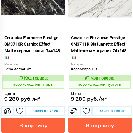
Ceramica Fioranese Prestige
Ceramica Fioranese Prestige
0M3710R Carnico Effect
0M3711R Statuarietto Effect
Matte керамогранит 74x148
Matte керамогранит 74x148
Материал:
Материал:
Керамогранит
Керамогранит
Код товара:
Код товара:
1123573
1123574
Код:
Код:
небо холодной птицы
небо холодной пустоты
Цена
Цена
9 280 руб./м²
9 280 руб./м²
Заказ в 1 клик
Заказ в 1 клик
В корзину
В корзину