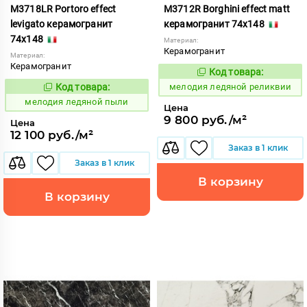
M3718LR Portoro effect
M3712R Borghini effect matt
levigato керамогранит
керамогранит 74x148
74x148
Материал:
Керамогранит
Материал:
Керамогранит
Код товара:
958830
Код:
Код товара:
мелодия ледяной реликвии
958826
Код:
мелодия ледяной пыли
Цена
9 800 руб./м²
Цена
12 100 руб./м²
Заказ в 1 клик
Заказ в 1 клик
В корзину
В корзину