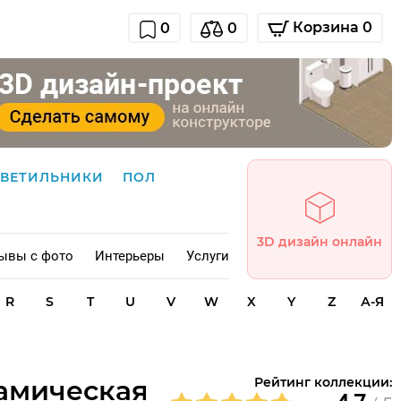
Корзина 0
0
0
СВЕТИЛЬНИКИ
ПОЛ
3D дизайн онлайн
ывы с фото
Интерьеры
Услуги
R
S
T
U
V
W
X
Y
Z
А-Я
рамическая
Рейтинг коллекции: