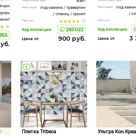
Вайт
Фабричный цвет:
Brown
под камен
под камень / травертин
Имитация:
Имитация:
ертин
/ с
/ сланец / гранит
гранит
Рейтинг:
Рейтинг:
(7)
(8)
285022
Код коллекции:
Код коллекции:
865
3 
900 руб.
Цена от
Цена от
руб.
Плитка Tribeca
Ультра Кон.Креа
!