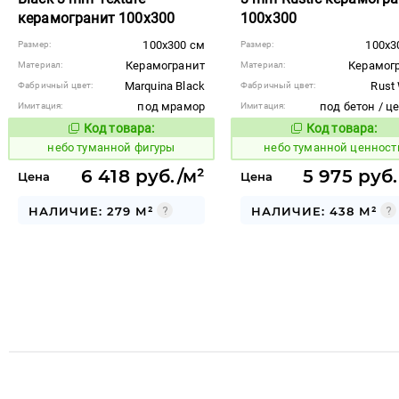
керамогранит 100x300
100x300
100x300 см
100x3
Размер:
Размер:
Керамогранит
Керамог
Материал:
Материал:
Marquina Black
Rust
Фабричный цвет:
Фабричный цвет:
под мрамор
под бетон / ц
Имитация:
Имитация:
Код товара:
Код товара:
1122615
1122617
Код товара:
Код то
небо туманной фигуры
небо туманной ценност
6 418 руб./м²
5 975 руб.
Цена
Цена
НАЛИЧИЕ: 279 М²
НАЛИЧИЕ: 438 М²