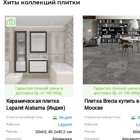
Хиты коллекций плитки
Гарантия лучшей цены и
Гарантия лучшей цены 
доставка 0р. от 100 000р.
доставка 0р. от 100 000р
Керамическая плитка
Плитка Brecia купить в
Laparet Alabama (Индия)
Москве
Индия
И
Страна-производитель:
Страна-производитель:
Laparet
L
Фабрика:
Фабрика:
20x60, 40.2x40.2 см
60x
Размер:
Размер:
Керамика
Керамог
Материал:
Материал: