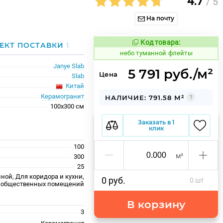
4.7
/ 5
На почту
Код товара:
1122616
ЕКТ ПОСТАВКИ
1
Код товара:
небо туманной флейты
Janye Slab
5 791 руб./м²
Цена
Slab
Китай
Керамогранит
НАЛИЧИЕ: 791.58 М²
100x300 см
Заказать в 1
клик
100
м²
300
25
ной, Для коридора и кухни,
0 руб.
0 шт
 общественных помещений
В корзину
3