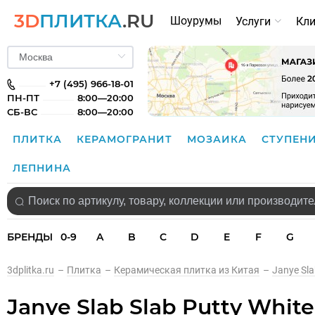
3D
ПЛИТКА
.RU
Шоурумы
Услуги
Кл
+7 (495) 966-18-01
ПН-ПТ
8:00—20:00
СБ-ВС
8:00—20:00
ПЛИТКА
КЕРАМОГРАНИТ
МОЗАИКА
СТУПЕН
ЛЕПНИНА
БРЕНДЫ
0-9
A
B
C
D
E
F
G
3dplitka.ru
–
Плитка
–
Керамическая плитка из Китая
–
Janye Sl
Janye Slab Slab Putty Whit