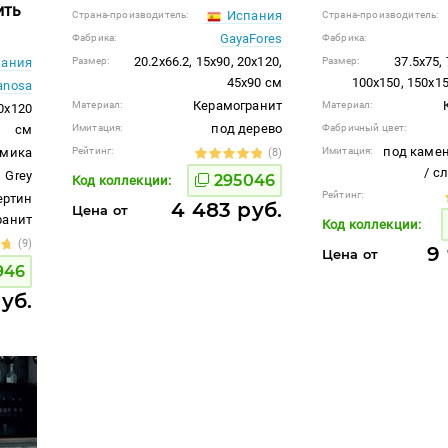
ить
Испания
Страна-производитель:
Страна-производитель:
GayaFores
Фабрика:
Фабрика:
20.2x66.2, 15x90, 20x120,
37.5x75,
ания
Размер:
Размер:
45x90 см
100x150, 150x1
anosa
Керамогранит
Материал:
Материал:
20x120
под дерево
см
Имитация:
Фабричный цвет:
под камен
амика
Рейтинг:
Имитация:
(8)
/ с
Grey
295046
Код коллекции:
Рейтинг:
ертин
4 483 руб.
Цена от
гранит
Код коллекции:
(9)
9
Цена от
946
руб.