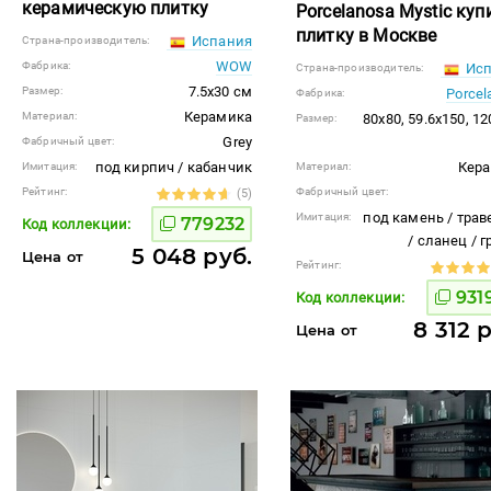
керамическую плитку
Porcelanosa Mystic куп
плитку в Москве
Испания
Страна-производитель:
WOW
Фабрика:
Исп
Страна-производитель:
7.5x30 см
Размер:
Porcel
Фабрика:
Керамика
Материал:
80x80, 59.6x150, 1
Размер:
Grey
Фабричный цвет:
под кирпич / кабанчик
Кер
Имитация:
Материал:
Рейтинг:
Фабричный цвет:
(5)
под камень / трав
Имитация:
779232
Код коллекции:
/ сланец / 
5 048 руб.
Цена от
Рейтинг:
931
Код коллекции:
8 312 
Цена от