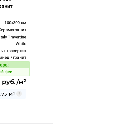
ранит
100x300 см
Керамогранит
Italy Travertine
White
ь / травертин
ланец / гранит
ара:
Код товара:
ой феи
1 руб./м²
.75 М²