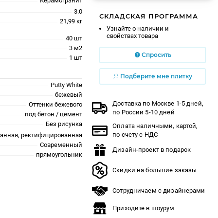
Керамогранит
3.0
СКЛАДСКАЯ ПРОГРАММА
21,99 кг
Узнайте о наличии и
свойствах товара
40 шт
3 м2
Спросить
1 шт
Подберите мне плитку
Putty White
бежевый
Доставка по Москве 1-5 дней,
Оттенки бежевого
по России 5-10 дней
под бетон / цемент
Без рисунка
Оплата наличными, картой,
по счету с НДС
ванная, ректифицированная
Современный
Дизайн-проект в подарок
прямоугольник
Скидки на большие заказы
Сотрудничаем с дизайнерами
Приходите в шоурум