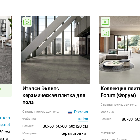
Италон Эклипс
Коллекция плитк
и
.
керамическая плитка для
Forum (Форум)
пола
Страна-производитель:
Россия
Страна-производитель:
Фабрика:
ндия
Italon
Фабрика:
80x80, 60
Размер:
aparet
30x60, 60x60, 60x120 см
Размер:
60 см
Керамогранит
Материал:
Материал:
ранит
Фабричный цвет: