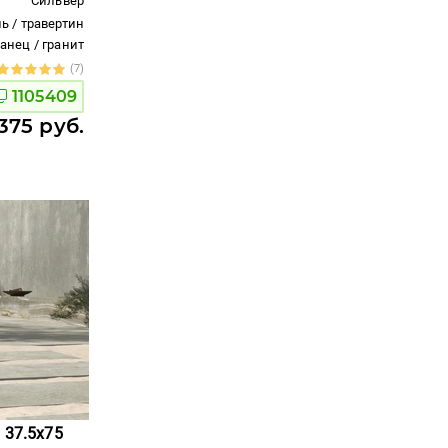
Сильвер
ь / травертин
ланец / гранит
(7)
1105409
375 руб.
 37.5x75