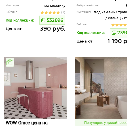
под мозаику
Имитация:
Фабричный цвет:
под камень / трав
Рейтинг:
Имитация:
(7)
/ сланец / 
532896
Код коллекции:
Рейтинг:
390 руб.
Цена от
739
Код коллекции:
1 190 
Цена от
WOW Grace цена на
Популярно у дизайнеров