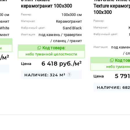
керамогранит 100x300
Texture керамог
100x300
00 см
100x300 см
Размер:
ранит
Керамогранит
Размер:
Материал:
 White
Sand Black
Материал:
Фабричный цвет:
емент
под камень / травертин
Фабричный цвет:
Имитация:
/ сланец / гранит
вара:
под камен
Имитация:
Код товара:
и
1122618
Код товара:
/ с
небо туманной целостности
/м²
Код тов
1122613
6 418 руб./м²
Цена
небо туманн
НАЛИЧИЕ: 324 М²
5 79
Цена
НАЛИЧИЕ: 682