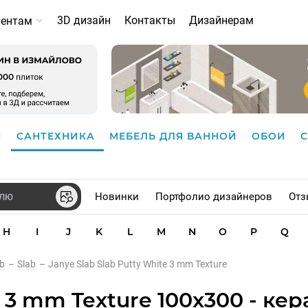
3D дизайн
Контакты
Дизайнерам
иентам
И
САНТЕХНИКА
МЕБЕЛЬ ДЛЯ ВАННОЙ
ОБОИ
Новинки
Портфолио дизайнеров
Отз
H
I
J
K
L
M
N
O
P
Q
ab
–
Slab
–
Janye Slab Slab Putty White 3 mm Texture
e 3 mm Texture 100x300 - ке