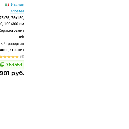
Италия
Ariostea
 75x75, 75x150,
50, 100x300 см
Керамогранит
Ink
ь / травертин
ланец / гранит
(8)
763553
 901 руб.