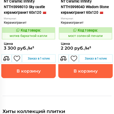
NT Ceramic Infinity
NT Ceramic Infinity
NTTHS99801D Sky castle
NTTHS99804D Wisdom Stone
керамогранит 60x120
керамогранит 60x120
Материал:
Материал:
Керамогранит
Керамогранит
Код товара:
Код товара:
1031662
1027320
Код:
Код:
мотив бархатной капли
мост соленой печали
Цена
Цена
3 300 руб./м²
2 200 руб./м²
Заказ в 1 клик
Заказ в 1 клик
В корзину
В корзину
Хиты коллекций плитки