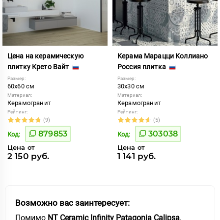
Цена на керамическую
Керама Марацци Коллиано
плитку Крето Вайт
Россия плитка
Размер:
Размер:
60x60 см
30x30 см
Материал:
Материал:
Керамогранит
Керамогранит
Рейтинг:
Рейтинг:
(9)
(5)
879853
303038
Код:
Код:
Цена от
Цена от
2 150 руб.
1 141 руб.
Возможно вас заинтересует:
Помимо
NT Ceramic Infinity Patagonia Calipsa
,