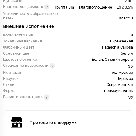
В упаковке
2 шт
Влагопоглощаемость
Группа BIa – влагопоглощение – Eb ≤ 0,5%
Устойчивость к образованию
пятен
Класс 3
Внешнее исполнение
Количество Лиц
8
Тональная вариация
выраженная
Фабричный цвет
Patagonia Calipsa
Основной цвет
белый
Цветовые оттенки
Белая, Оттенки серого
Отражение поверхности
3D
Имитация
под мрамор
Рисунок
Мрамор
Стиль
Современный
Форма
прямоугольник
Вариативность цвета
V2
Приходите в шоурумы