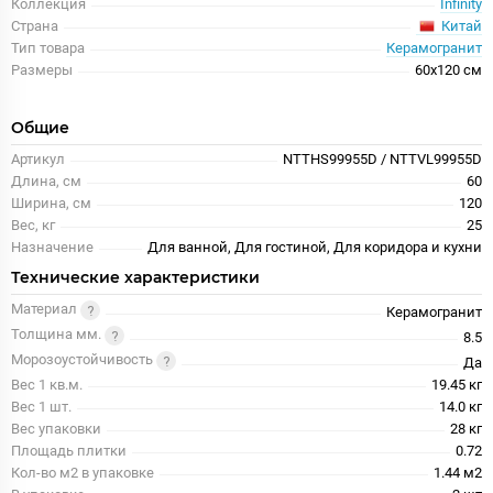
Коллекция
Infinity
Китай
Страна
Тип товара
Керамогранит
Размеры
60x120 см
Общие
Артикул
NTTHS99955D / NTTVL99955D
Длина, см
60
Ширина, см
120
Вес, кг
25
Назначение
Для ванной, Для гостиной, Для коридора и кухни
Технические характеристики
Материал
Керамогранит
Толщина мм.
8.5
Морозоустойчивость
Да
Вес 1 кв.м.
19.45 кг
Вес 1 шт.
14.0 кг
Вес упаковки
28 кг
Площадь плитки
0.72
Кол-во м2 в упаковке
1.44 м2