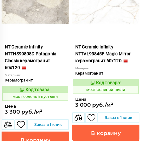
NT Ceramic Infinity
NT Ceramic Infinity
NTTHS99808D Patagonia
NTTVL99845F Magic Mirror
Classic керамогранит
керамогранит 60x120
60x120
Материал:
Керамогранит
Материал:
Керамогранит
Код товара:
1027326
Код:
Код товара:
мост соленой пыли
1027325
Код:
мост соленой пустыни
Цена
3 000 руб./м²
Цена
3 300 руб./м²
Заказ в 1 клик
Заказ в 1 клик
В корзину
В корзину