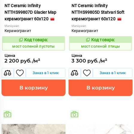
NT Ceramic Infinity
NT Ceramic Infinity
NTTHS99807D Glacier Map
NTTHS99805D Statvari Soft
керамогранит 60x120
керамогранит 60x120
Материал:
Материал:
Керамогранит
Керамогранит
Код товара:
Код товара:
1027324
1027323
Код:
Код:
мост соленой пустоты
мост соленой птицы
Цена
Цена
2 200 руб./м²
3 300 руб./м²
Заказ в 1 клик
Заказ в 1 клик
В корзину
В корзину