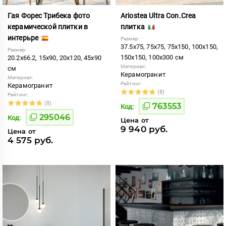
Гая Форес Трибека фото
Ariostea Ultra Con.Crea
керамической плитки в
плитка
интерьре
Размер:
37.5x75, 75x75, 75x150, 100x150,
Размер:
150x150, 100x300 см
20.2x66.2, 15x90, 20x120, 45x90
Материал:
см
Керамогранит
Материал:
Рейтинг:
Керамогранит
(8)
Рейтинг:
(8)
763553
Код:
295046
Код:
Цена от
9 940 руб.
Цена от
4 575 руб.