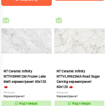
NT Ceramic Infinity
NT Ceramic Infinity
NTTHS99812M Frozen Lake
NTTVL99623MA Road Sugar
Matt керамогранит 60x120
Carving керамогранит
60x120
Материал:
Материал:
Керамогранит
Керамогранит
Код товара:
Код товара:
1027327
1031664
Код:
Код: