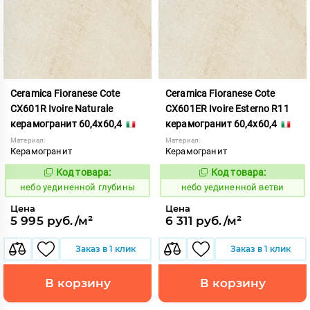
Ceramica Fioranese Cote
Ceramica Fioranese Cote
CX601R Ivoire Naturale
CX601ER Ivoire Esterno R11
керамогранит 60,4x60,4
керамогранит 60,4x60,4
Материал:
Материал:
Керамогранит
Керамогранит
Код товара:
Код товара:
1122892
1122884
Код:
Код:
небо уединенной глубины
небо уединенной ветви
Цена
Цена
5 995 руб./м²
6 311 руб./м²
Заказ в 1 клик
Заказ в 1 клик
В корзину
В корзину