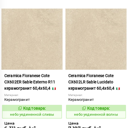
Ceramica Fioranese Cote
Ceramica Fioranese Cote
CX602ER Sable Esterno R11
CX602LR Sable Lucidato
керамогранит 60,4x60,4
керамогранит 60,4x60,4
Материал:
Материал:
Керамогранит
Керамогранит
Код товара:
Код товара:
1122886
1122887
Код:
Код:
небо уединенной сливы
небо уединенной волны
Цена
Цена