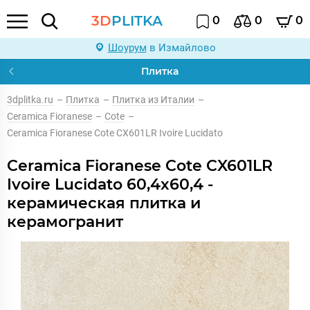
3D
PLITKA
0
0
0
Шоурум
в Измайлово
Плитка
3dplitka.ru
–
Плитка
–
Плитка из Италии
–
Ceramica Fioranese
–
Cote
–
Ceramica Fioranese Cote CX601LR Ivoire Lucidato
Ceramica Fioranese Cote CX601LR
Ivoire Lucidato 60,4x60,4 -
керамическая плитка и
керамогранит