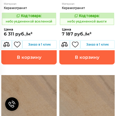
Материал:
Материал:
Керамогранит
Керамогранит
Код товара:
Код товара:
1122888
1122889
Код:
Код:
небо уединенной вселенной
небо уединенной вьюги
Цена
Цена
6 311 руб./м²
7 187 руб./м²
Заказ в 1 клик
Заказ в 1 клик
В корзину
В корзину