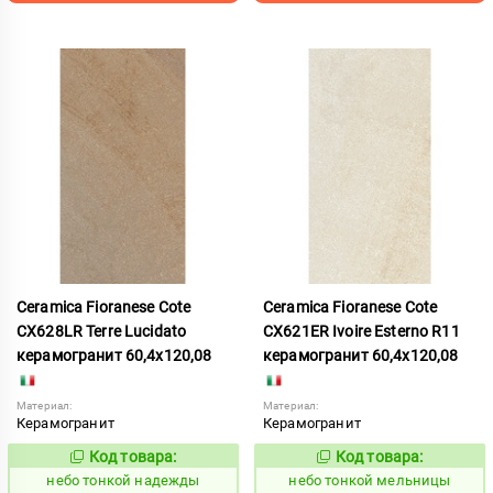
Ceramica Fioranese Cote
Ceramica Fioranese Cote
CX628LR Terre Lucidato
CX621ER Ivoire Esterno R11
керамогранит 60,4x120,08
керамогранит 60,4x120,08
Материал:
Материал:
Керамогранит
Керамогранит
Код товара:
Код товара:
1122182
1122174
Код:
Код:
небо тонкой надежды
небо тонкой мельницы