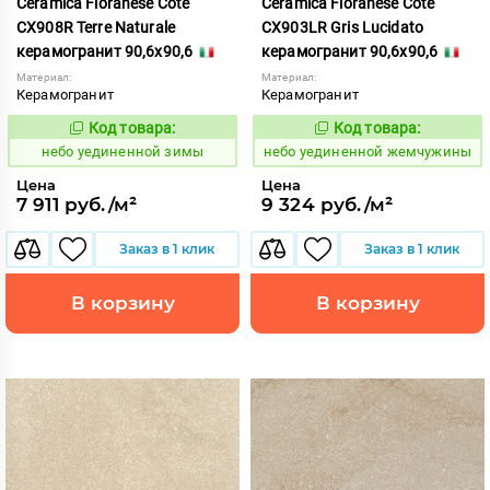
Ceramica Fioranese Cote
Ceramica Fioranese Cote
CX908R Terre Naturale
CX903LR Gris Lucidato
керамогранит 90,6x90,6
керамогранит 90,6x90,6
Материал:
Материал:
Керамогранит
Керамогранит
Код товара:
Код товара:
1122907
1122901
Код:
Код:
небо уединенной зимы
небо уединенной жемчужины
Цена
Цена
7 911 руб./м²
9 324 руб./м²
Заказ в 1 клик
Заказ в 1 клик
В корзину
В корзину