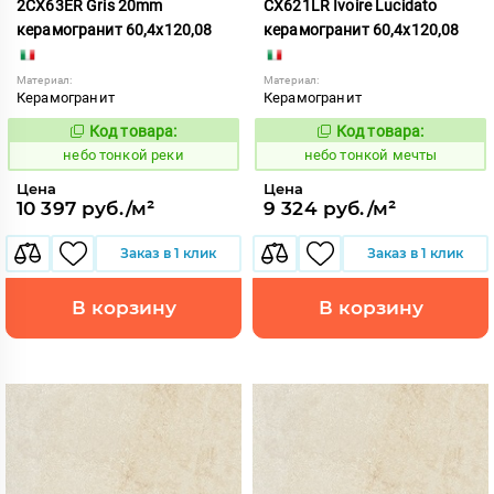
2CX63ER Gris 20mm
CX621LR Ivoire Lucidato
керамогранит 60,4x120,08
керамогранит 60,4x120,08
Материал:
Материал:
Керамогранит
Керамогранит
Код товара:
Код товара:
1122204
1122176
Код:
Код:
небо тонкой реки
небо тонкой мечты
Цена
Цена
10 397 руб./м²
9 324 руб./м²
Заказ в 1 клик
Заказ в 1 клик
В корзину
В корзину