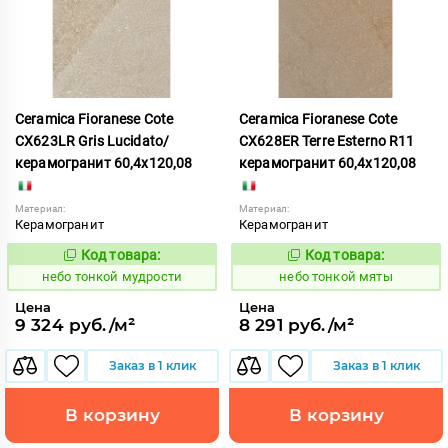
Ceramica Fioranese Cote
Ceramica Fioranese Cote
CX623LR Gris Lucidato/
CX628ER Terre Esterno R11
керамогранит 60,4x120,08
керамогранит 60,4x120,08
Материал:
Материал:
Керамогранит
Керамогранит
Код товара:
Код товара:
1122180
1122181
Код:
Код:
небо тонкой мудрости
небо тонкой мяты
Цена
Цена
9 324 руб./м²
8 291 руб./м²
Заказ в 1 клик
Заказ в 1 клик
В корзину
В корзину