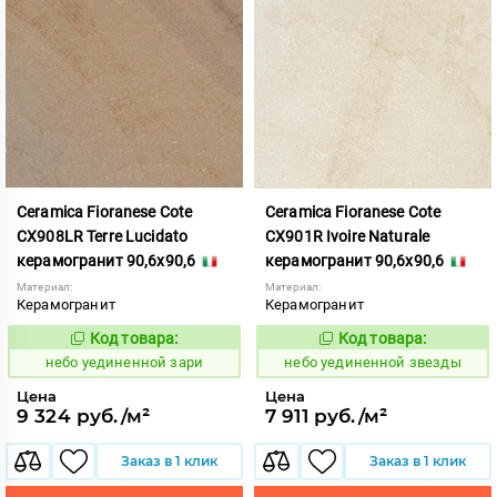
Ceramica Fioranese Cote
Ceramica Fioranese Cote
CX908LR Terre Lucidato
CX901R Ivoire Naturale
керамогранит 90,6x90,6
керамогранит 90,6x90,6
Материал:
Материал:
Керамогранит
Керамогранит
Код товара:
Код товара:
1122903
1122904
Код:
Код:
небо уединенной зари
небо уединенной звезды
Цена
Цена
9 324 руб./м²
7 911 руб./м²
Заказ в 1 клик
Заказ в 1 клик