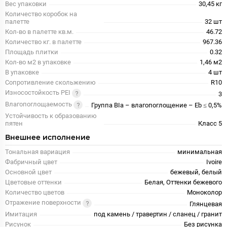
Вес упаковки
30,45 кг
Количество коробок на
палетте
32 шт
Кол-во в палетте кв.м.
46.72
Количество кг. в палетте
967.36
Площадь плитки
0.32
Кол-во м2 в упаковке
1,46 м2
В упаковке
4 шт
Сопротивление скольжению
R10
Износостойкость PEI
3
Влагопоглощаемость
Группа BIa – влагопоглощение – Eb ≤ 0,5%
Устойчивость к образованию
пятен
Класс 5
Внешнее исполнение
Тональная вариация
минимальная
Фабричный цвет
Ivoire
Основной цвет
бежевый, белый
Цветовые оттенки
Белая, Оттенки бежевого
Количество цветов
Моноколор
Отражение поверхности
Глянцевая
Имитация
под камень / травертин / сланец / гранит
Рисунок
Без рисунка