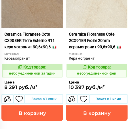
Ceramica Fioranese Cote
Ceramica Fioranese Cote
CX908ER Terre Esterno R11
2CX91ER Ivoire 20mm
керамогранит 90,6x90,6
керамогранит 90,6x90,6
Материал:
Материал:
Керамогранит
Керамогранит
Код товара:
Код товара:
1122902
1122988
Код:
Код:
небо уединенной загадки
небо уединенной феи
Цена
Цена
8 291 руб./м²
10 397 руб./м²
Заказ в 1 клик
Заказ в 1 клик
В корзину
В корзину