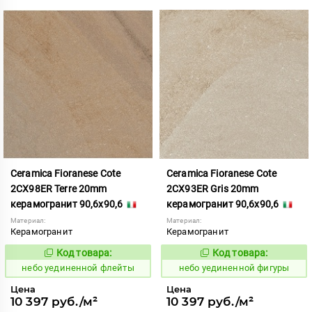
Ceramica Fioranese Cote
Ceramica Fioranese Cote
2CX98ER Terre 20mm
2CX93ER Gris 20mm
керамогранит 90,6x90,6
керамогранит 90,6x90,6
Материал:
Материал:
Керамогранит
Керамогранит
Код товара:
Код товара:
1122991
1122990
Код:
Код:
небо уединенной флейты
небо уединенной фигуры
Цена
Цена
10 397 руб./м²
10 397 руб./м²