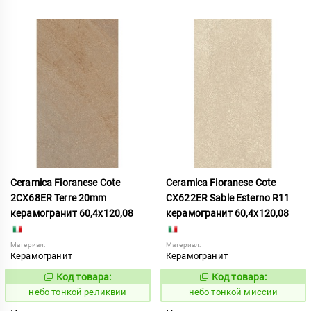
Ceramica Fioranese Cote
Ceramica Fioranese Cote
2CX68ER Terre 20mm
CX622ER Sable Esterno R11
керамогранит 60,4x120,08
керамогранит 60,4x120,08
Материал:
Материал:
Керамогранит
Керамогранит
Код товара:
Код товара:
1122205
1122177
Код:
Код:
небо тонкой реликвии
небо тонкой миссии