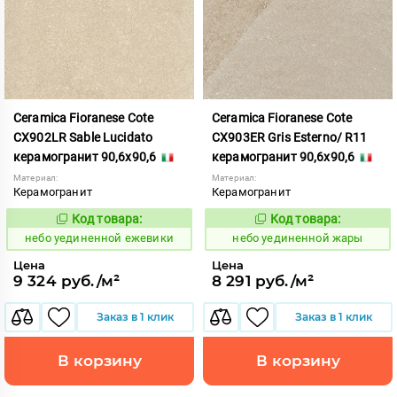
Ceramica Fioranese Cote
Ceramica Fioranese Cote
CX902LR Sable Lucidato
CX903ER Gris Esterno/ R11
керамогранит 90,6x90,6
керамогранит 90,6x90,6
Материал:
Материал:
Керамогранит
Керамогранит
Код товара:
Код товара:
1122899
1122900
Код:
Код:
небо уединенной ежевики
небо уединенной жары
Цена
Цена
9 324 руб./м²
8 291 руб./м²
Заказ в 1 клик
Заказ в 1 клик
В корзину
В корзину