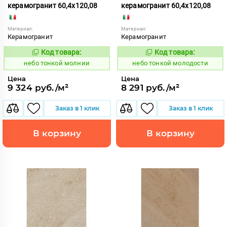
керамогранит 60,4x120,08
керамогранит 60,4x120,08
Материал:
Материал:
Керамогранит
Керамогранит
Код товара:
Код товара:
1122178
1122179
Код:
Код:
небо тонкой молнии
небо тонкой молодости
Цена
Цена
9 324 руб./м²
8 291 руб./м²
Заказ в 1 клик
Заказ в 1 клик
В корзину
В корзину