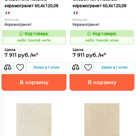
керамогранит 60,4x120,08
керамогранит 60,4x120,08
Материал:
Материал:
Керамогранит
Керамогранит
Код товара:
Код товара:
1122185
1122186
Код:
Код:
небо тонкой нити
небо тонкой ночи
Цена
Цена
7 911 руб./м²
7 911 руб./м²
Заказ в 1 клик
Заказ в 1 клик
В корзину
В корзину