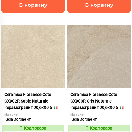
В корзину
В корзину
Ceramica Fioranese Cote
Ceramica Fioranese Cote
CX902R Sable Naturale
CX903R Gris Naturale
керамогранит 90,6x90,6
керамогранит 90,6x90,6
Материал:
Материал:
Керамогранит
Керамогранит
Код товара:
Код товара:
1122905
1122906
Код:
Код: