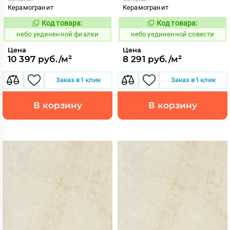
Керамогранит
Керамогранит
Код товара:
Код товара:
1122989
1122898
Код:
Код:
небо уединенной фиалки
небо уединенной совести
Цена
Цена
10 397 руб./м²
8 291 руб./м²
Заказ в 1 клик
Заказ в 1 клик
В корзину
В корзину