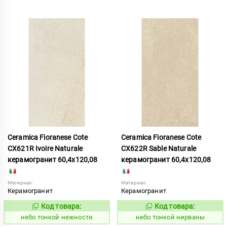
Ceramica Fioranese Cote
Ceramica Fioranese Cote
CX621R Ivoire Naturale
CX622R Sable Naturale
керамогранит 60,4x120,08
керамогранит 60,4x120,08
Материал:
Материал:
Керамогранит
Керамогранит
Код товара:
Код товара:
1122183
1122184
Код:
Код:
небо тонкой нежности
небо тонкой нирваны