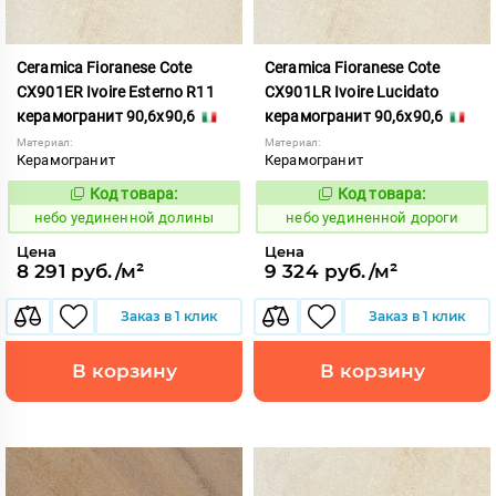
Ceramica Fioranese Cote
Ceramica Fioranese Cote
CX901ER Ivoire Esterno R11
CX901LR Ivoire Lucidato
керамогранит 90,6x90,6
керамогранит 90,6x90,6
Материал:
Материал:
Керамогранит
Керамогранит
Код товара:
Код товара:
1122896
1122897
Код:
Код:
небо уединенной долины
небо уединенной дороги
Цена
Цена
8 291 руб./м²
9 324 руб./м²
Заказ в 1 клик
Заказ в 1 клик
В корзину
В корзину