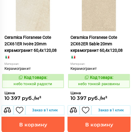
Ceramica Fioranese Cote
Ceramica Fioranese Cote
2CX61ER Ivoire 20mm
2CX62ER Sable 20mm
керамогранит 60,4x120,08
керамогранит 60,4x120,08
Материал:
Материал:
Керамогранит
Керамогранит
Код товара:
Код товара:
1122202
1122203
Код:
Код:
небо тонкой радости
небо тонкой раковины
Цена
Цена
10 397 руб./м²
10 397 руб./м²
Заказ в 1 клик
Заказ в 1 клик
В корзину
В корзину