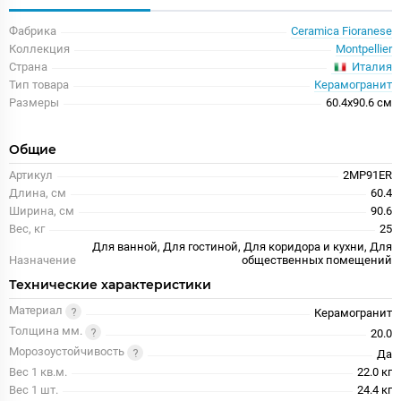
Фабрика
Ceramica Fioranese
Коллекция
Montpellier
Италия
Страна
Тип товара
Керамогранит
Размеры
60.4x90.6 см
Общие
Артикул
2MP91ER
Длина, см
60.4
Ширина, см
90.6
Вес, кг
25
Для ванной, Для гостиной, Для коридора и кухни, Для
Назначение
общественных помещений
Технические характеристики
Материал
Керамогранит
Толщина мм.
20.0
Морозоустойчивость
Да
Вес 1 кв.м.
22.0 кг
Вес 1 шт.
24.4 кг