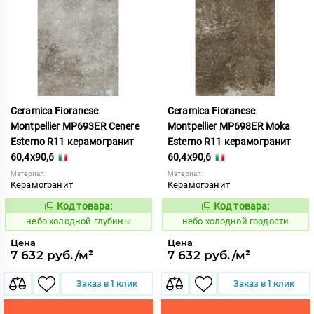
Ceramica Fioranese
Ceramica Fioranese
Montpellier MP693ER Cenere
Montpellier MP698ER Moka
Esterno R11 керамогранит
Esterno R11 керамогранит
60,4x90,6
60,4x90,6
Материал:
Материал:
Керамогранит
Керамогранит
Код товара:
Код товара:
1123517
1123518
Код:
Код:
небо холодной глубины
небо холодной гордости
Цена
Цена
7 632 руб./м²
7 632 руб./м²
Заказ в 1 клик
Заказ в 1 клик