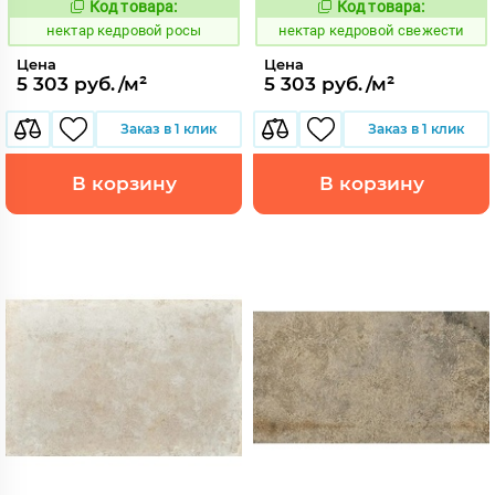
Код товара:
Код товара:
1129832
1129833
Код:
Код:
нектар кедровой росы
нектар кедровой свежести
Цена
Цена
5 303 руб./м²
5 303 руб./м²
Заказ в 1 клик
Заказ в 1 клик
В корзину
В корзину