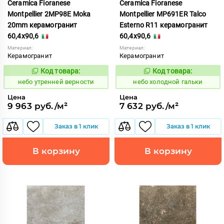
Ceramica Fioranese
Ceramica Fioranese
Montpellier 2MP98E Moka
Montpellier MP691ER Talco
20mm керамогранит
Esterno R11 керамогранит
60,4x90,6
60,4x90,6
Материал:
Материал:
Керамогранит
Керамогранит
Код товара:
Код товара:
1123006
1123515
Код:
Код:
небо утренней верности
небо холодной гальки
Цена
Цена
9 963 руб./м²
7 632 руб./м²
Заказ в 1 клик
Заказ в 1 клик
В корзину
В корзину