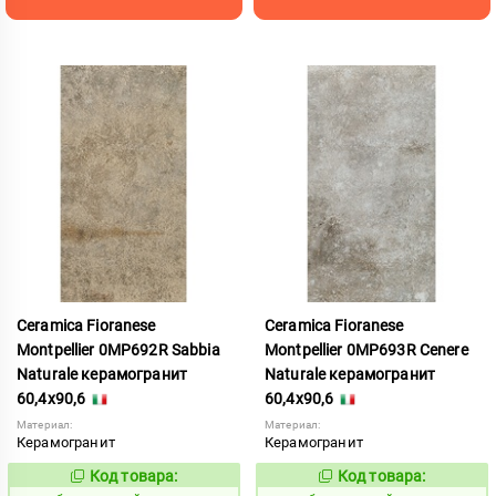
Ceramica Fioranese
Ceramica Fioranese
Montpellier 0MP692R Sabbia
Montpellier 0MP693R Cenere
Naturale керамогранит
Naturale керамогранит
60,4x90,6
60,4x90,6
Материал:
Материал:
Керамогранит
Керамогранит
Код товара:
Код товара:
1123520
1123521
Код:
Код: