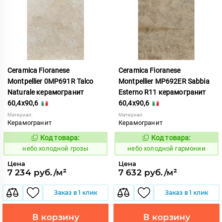
Ceramica Fioranese
Ceramica Fioranese
Montpellier 0MP691R Talco
Montpellier MP692ER Sabbia
Naturale керамогранит
Esterno R11 керамогранит
60,4x90,6
60,4x90,6
Материал:
Материал:
Керамогранит
Керамогранит
Код товара:
Код товара:
1123519
1123516
Код:
Код:
небо холодной грозы
небо холодной гармонии
Цена
Цена
7 234 руб./м²
7 632 руб./м²
Заказ в 1 клик
Заказ в 1 клик
В корзину
В корзину