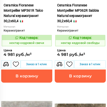
Ceramica Fioranese
Ceramica Fioranese
Montpellier MP361R Talco
Montpellier MP362R Sabbia
Natural керамогранит
Natural керамогранит
30,2x60,4
30,2x60,4
Материал:
Материал:
Керамогранит
Керамогранит
Код товара:
Код товара:
1129834
1129835
Код:
Код:
нектар кедровой свечи
нектар кедровой свободы
Цена
Цена
4 981 руб./м²
4 981 руб./м²
Заказ в 1 клик
Заказ в 1 клик
В корзину
В корзину