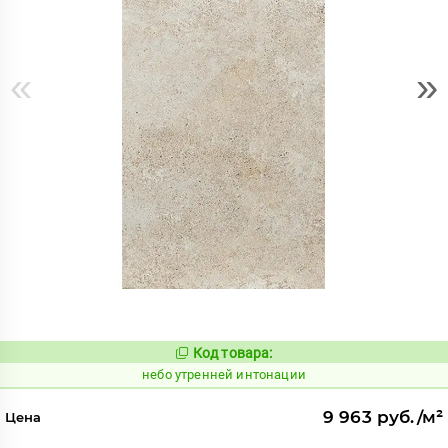
«
»
Код товара:
1123033
Код:
небо утренней интонации
9 963 руб./м²
Цена