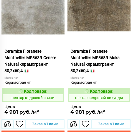
Ceramica Fioranese
Ceramica Fioranese
Montpellier MP363R Cenere
Montpellier MP368R Moka
Natural керамогранит
Natural керамогранит
30,2x60,4
30,2x60,4
Материал:
Материал:
Керамогранит
Керамогранит
Код товара:
Код товара:
1129836
1129837
Код:
Код:
нектар кедровой связи
нектар кедровой секунды
Цена
Цена
4 981 руб./м²
4 981 руб./м²
Заказ в 1 клик
Заказ в 1 клик