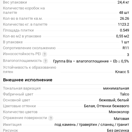
Вес упаковки
24,4 кг
Количество коробок на
палетте
48 шт
Кол-во в палетте кв.м.
26.26
Количество кг. в палетте
1123.2
Площадь плитки
0.549
Кол-во м2 в упаковке
0,55 м2
В упаковке
1 шт
Сопротивление скольжению
R11
Износостойкость PEI
3
Влагопоглощаемость
Группа BIa – влагопоглощение – Eb ≤ 0,5%
Устойчивость к образованию
пятен
Класс 5
Внешнее исполнение
Тональная вариация
минимальная
Фабричный цвет
Talco
Основной цвет
бежевый, белый
Цветовые оттенки
Белая, Оттенки бежевого
Количество цветов
Моноколор
Отражение поверхности
Матовая
Имитация
под камень / травертин / сланец / гранит
Рисунок
Без рисунка