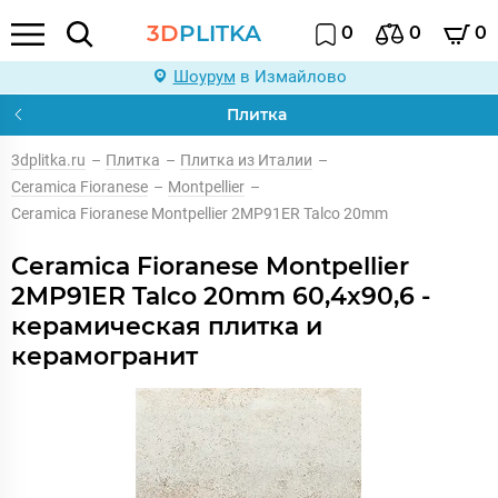
3D
PLITKA
0
0
0
Шоурум
в Измайлово
Плитка
3dplitka.ru
–
Плитка
–
Плитка из Италии
–
Ceramica Fioranese
–
Montpellier
–
Ceramica Fioranese Montpellier 2MP91ER Talco 20mm
Ceramica Fioranese Montpellier
2MP91ER Talco 20mm 60,4x90,6 -
керамическая плитка и
керамогранит