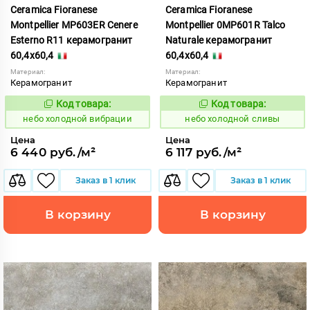
Ceramica Fioranese
Ceramica Fioranese
Montpellier MP603ER Cenere
Montpellier 0MP601R Talco
Esterno R11 керамогранит
Naturale керамогранит
60,4x60,4
60,4x60,4
Материал:
Материал:
Керамогранит
Керамогранит
Код товара:
Код товара:
1123510
1123511
Код:
Код:
небо холодной вибрации
небо холодной сливы
Цена
Цена
6 440 руб./м²
6 117 руб./м²
Заказ в 1 клик
Заказ в 1 клик
В корзину
В корзину