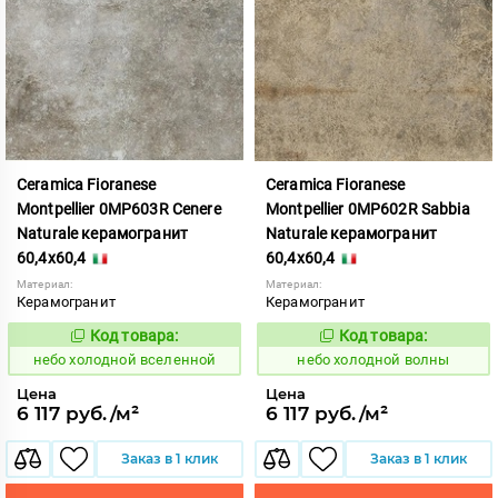
Ceramica Fioranese
Ceramica Fioranese
Montpellier 0MP603R Cenere
Montpellier 0MP602R Sabbia
Naturale керамогранит
Naturale керамогранит
60,4x60,4
60,4x60,4
Материал:
Материал:
Керамогранит
Керамогранит
Код товара:
Код товара:
1123513
1123512
Код:
Код:
небо холодной вселенной
небо холодной волны
Цена
Цена
6 117 руб./м²
6 117 руб./м²
Заказ в 1 клик
Заказ в 1 клик