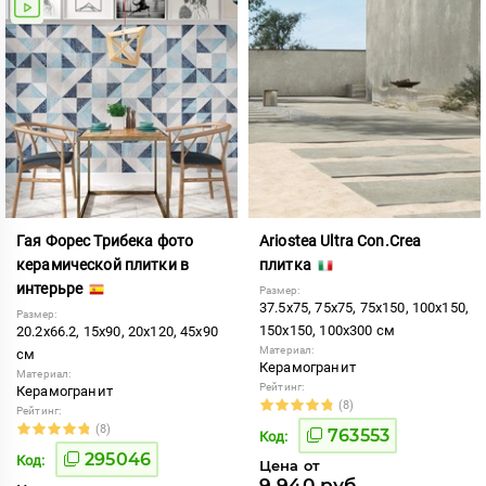
Гая Форес Трибека фото
Ariostea Ultra Con.Crea
керамической плитки в
плитка
интерьре
Размер:
37.5x75, 75x75, 75x150, 100x150,
Размер:
150x150, 100x300 см
20.2x66.2, 15x90, 20x120, 45x90
Материал:
см
Керамогранит
Материал:
Рейтинг:
Керамогранит
(8)
Рейтинг:
(8)
763553
Код:
295046
Код:
Цена от
9 940 руб.