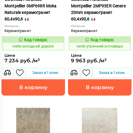
Montpellier 0MP698R Moka
Montpellier 2MP93ER Cenere
Naturale керамогранит
20mm керамогранит
60,4x90,6
60,4x90,6
Материал:
Материал:
Керамогранит
Керамогранит
Код товара:
Код товара:
1123522
1123035
Код:
Код:
небо холодной дороги
небо утренней исповеди
Цена
Цена
7 234 руб./м²
9 963 руб./м²
Заказ в 1 клик
Заказ в 1 клик
В корзину
В корзину