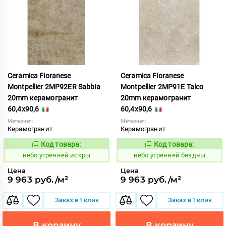
Ceramica Fioranese
Ceramica Fioranese
Montpellier 2MP92ER Sabbia
Montpellier 2MP91E Talco
20mm керамогранит
20mm керамогранит
60,4x90,6
60,4x90,6
Материал:
Материал:
Керамогранит
Керамогранит
Код товара:
Код товара:
1123034
1123002
Код:
Код:
небо утренней искры
небо утренней бездны
Цена
Цена
9 963 руб./м²
9 963 руб./м²
Заказ в 1 клик
Заказ в 1 клик
В корзину
В корзину