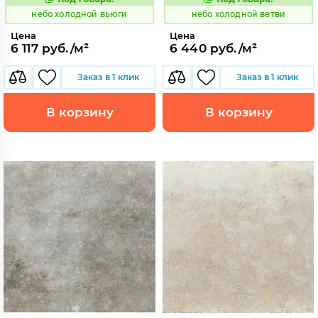
1123514
1123509
Код:
Код:
небо холодной вьюги
небо холодной ветви
Цена
Цена
6 117 руб./м²
6 440 руб./м²
Заказ в 1 клик
Заказ в 1 клик
В корзину
В корзину