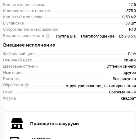
Кол-во в палетте кв.м.
47.5
Количество кг. в палетте
875.0
Кол-во м2 в упаковке
0,50 м2
В упаковке
38 шт
Сопротивление скольжению
R10
Влагопоглощаемость
Группа BIa – влагопоглощение – Eb ≤ 0,5%
Внешнее исполнение
Фабричный цвет
Blue
Основной цвет
синий
Цветовые оттенки
Оттенки синего
Имитация
другое
Рисунок
Без рисунка
Обработка
структурированная, сатинированная
Стиль
Современный
Форма
квадрат
Приходите в шоурумы