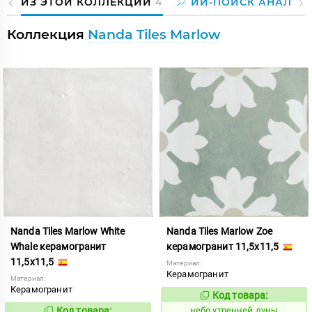
ИЗ ЭТОЙ КОЛЛЕКЦИИ
4
ИИ-ПОИСК АНАЛОГ
Коллекция
Nanda Tiles Marlow
Nanda Tiles Marlow White
Nanda Tiles Marlow Zoe
Whale керамогранит
керамогранит 11,5x11,5
11,5x11,5
Материал:
Керамогранит
Материал:
Керамогранит
Код товара:
1123045
Код:
Код товара:
небо утренней луны