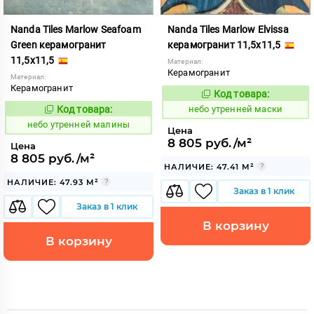
Nanda Tiles Marlow Seafoam
Nanda Tiles Marlow Elvissa
Green керамогранит
керамогранит 11,5x11,5
11,5x11,5
Материал:
Керамогранит
Материал:
Керамогранит
Код товара:
1123047
Код:
Код товара:
небо утренней маски
1123046
Код:
небо утренней малины
Цена
8 805 руб./м²
Цена
8 805 руб./м²
НАЛИЧИЕ: 47.41 М²
НАЛИЧИЕ: 47.93 М²
Заказ в 1 клик
Заказ в 1 клик
В корзину
В корзину