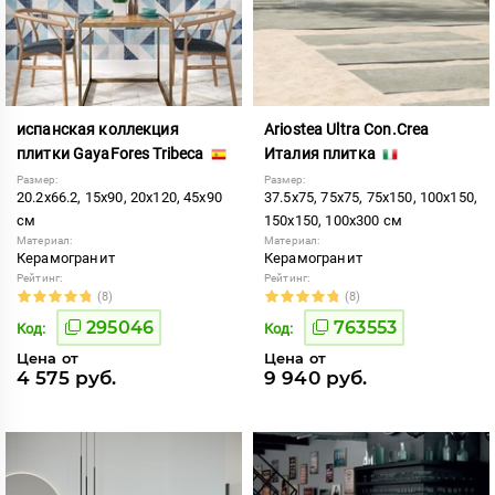
испанская коллекция
Ariostea Ultra Con.Crea
плитки GayaFores Tribeca
Италия плитка
Размер:
Размер:
20.2x66.2, 15x90, 20x120, 45x90
37.5x75, 75x75, 75x150, 100x150,
см
150x150, 100x300 см
Материал:
Материал:
Керамогранит
Керамогранит
Рейтинг:
Рейтинг:
(8)
(8)
295046
763553
Код:
Код:
Цена от
Цена от
4 575 руб.
9 940 руб.