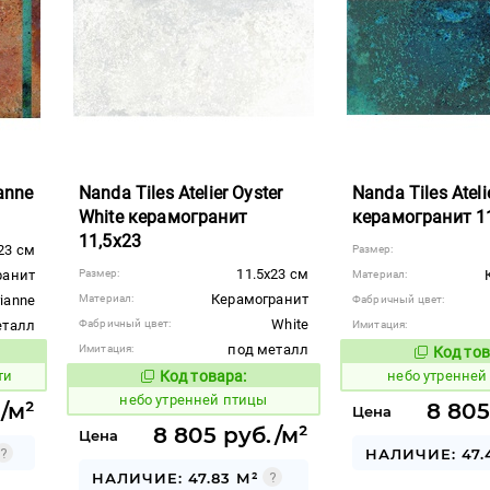
ianne
Nanda Tiles Atelier Oyster
Nanda Tiles Ateli
White керамогранит
керамогранит 1
11,5x23
23 см
Размер:
11.5x23 см
ранит
Размер:
Материал:
Керамогранит
ianne
Материал:
Фабричный цвет:
White
еталл
Фабричный цвет:
Имитация:
под металл
Имитация:
Код тов
1123074
вара:
ти
Код товара:
небо утренней
1123073
Код товара:
небо утренней птицы
/м²
8 805
Цена
8 805 руб./м²
Цена
НАЛИЧИЕ: 47.
НАЛИЧИЕ: 47.83 М²