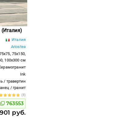
 (Италия)
Италия
Ariostea
 75x75, 75x150,
50, 100x300 см
Керамогранит
Ink
ь / травертин
ланец / гранит
(8)
763553
 901 руб.