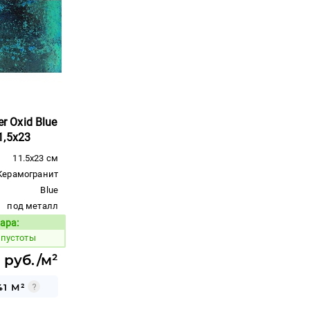
er Oxid Blue
1,5x23
11.5x23 см
Керамогранит
Blue
под металл
ара:
Код товара:
 пустоты
 руб./м²
41 М²