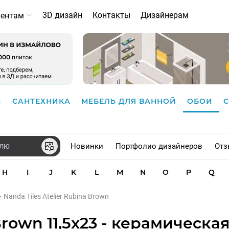
3D дизайн
Контакты
Дизайнерам
иентам
И
САНТЕХНИКА
МЕБЕЛЬ ДЛЯ ВАННОЙ
ОБОИ
Новинки
Портфолио дизайнеров
Отз
H
I
J
K
L
M
N
O
P
Q
–
Nanda Tiles Atelier Rubina Brown
Brown 11,5x23 - керамическа