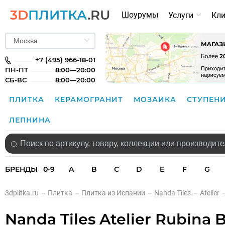
3D
ПЛИТКА
.RU
Шоурумы
Услуги
Кл
+7 (495) 966-18-01
ПН-ПТ
8:00—20:00
СБ-ВС
8:00—20:00
ПЛИТКА
КЕРАМОГРАНИТ
МОЗАИКА
СТУПЕН
ЛЕПНИНА
БРЕНДЫ
0-9
A
B
C
D
E
F
G
3dplitka.ru
–
Плитка
–
Плитка из Испании
–
Nanda Tiles
–
Atelier
Nanda Tiles Atelier Rubina 