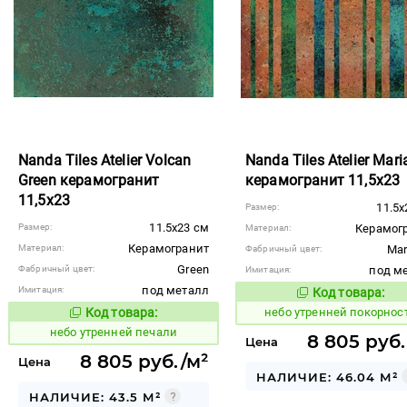
Nanda Tiles Atelier Volcan
Nanda Tiles Atelier Mar
Green керамогранит
керамогранит 11,5x23
11,5x23
11.5x
Размер:
11.5x23 см
Размер:
Керамог
Материал:
Керамогранит
Материал:
Mar
Фабричный цвет:
Green
Фабричный цвет:
под м
Имитация:
под металл
Имитация:
Код товара:
1123072
Код то
Код товара:
небо утренней покорнос
1123070
Код товара:
небо утренней печали
8 805 руб.
Цена
8 805 руб./м²
Цена
НАЛИЧИЕ: 46.04 М²
НАЛИЧИЕ: 43.5 М²