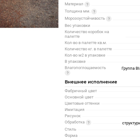
Материал
Толщина мм.
Морозоустойчивость
Вес упаковки
Количество коробок на
палетте
Кол-во в палетте кв.м.
Количество кг. в палетте
Кол-во м2 в упаковке
В упаковке
Влагопоглощаемость
Группа BI
Внешнее исполнение
Фабричный цвет
Основной цвет
Цветовые оттенки
Имитация
Рисунок
Обработка
структур
Стиль
Форма