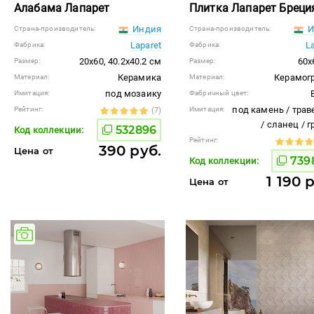
Алабама Лапарет
Плитка Лапарет Бреци
Индия
И
Страна-производитель:
Страна-производитель:
Laparet
L
Фабрика:
Фабрика:
20x60, 40.2x40.2 см
60x
Размер:
Размер:
Керамика
Керамог
Материал:
Материал:
под мозаику
Имитация:
Фабричный цвет:
под камень / трав
Рейтинг:
Имитация:
(7)
/ сланец / 
532896
Код коллекции:
Рейтинг:
390 руб.
Цена от
739
Код коллекции:
1 190 
Цена от