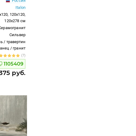
Россия
Italon
x120, 120x120,
120x278 см
Керамогранит
Сильвер
ь / травертин
ланец / гранит
(7)
1105409
375 руб.