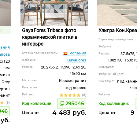
GayaFores Tribeca фото
Ультра Кон.Креа
!
керамической плитки в
Страна-производитель:
интерьре
Фабрика:
ания
Испания
Страна-производитель:
37.5x75,
Размер:
anosa
GayaFores
100x150, 150x1
Фабрика:
20x120
20.2x66.2, 15x90, 20x120,
Размер:
Материал:
см
45x90 см
Фабричный цвет:
амика
Керамогранит
Материал:
под камен
Имитация:
Grey
под дерево
/ с
Имитация:
ертин
Рейтинг:
Рейтинг:
гранит
(8)
(9)
295046
Код коллекции:
Код коллекции:
946
4 483 руб.
9
Цена от
Цена от
руб.