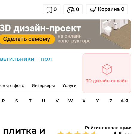
Корзина 0
0
0
СВЕТИЛЬНИКИ
ПОЛ
3D дизайн онлайн
ывы с фото
Интерьеры
Услуги
R
S
T
U
V
W
X
Y
Z
А-Я
я плитка и
Рейтинг коллекции: