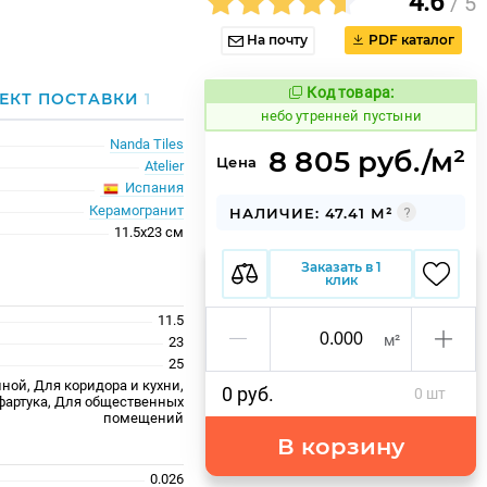
4.6
/ 5
На почту
PDF каталог
Код товара:
1123075
ЕКТ ПОСТАВКИ
1
Код товара:
небо утренней пустыни
Nanda Tiles
8 805 руб./м²
Цена
Atelier
Испания
Керамогранит
НАЛИЧИЕ: 47.41 М²
11.5x23 см
Заказать в 1
клик
11.5
м²
23
25
ной, Для коридора и кухни,
0 руб.
0 шт
фартука, Для общественных
помещений
В корзину
0.026