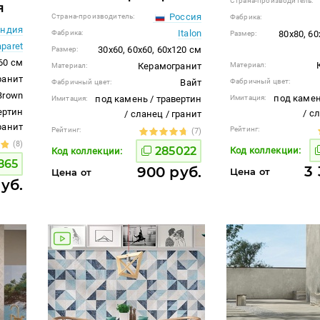
Страна-производитель:
я
Россия
Страна-производитель:
Фабрика:
ндия
Italon
Фабрика:
80x80, 60
Размер:
aparet
30x60, 60x60, 60x120 см
Размер:
60 см
Керамогранит
Материал:
Материал:
ранит
Вайт
Фабричный цвет:
Фабричный цвет:
Brown
под камен
под камень / травертин
Имитация:
Имитация:
ертин
/ с
/ сланец / гранит
гранит
Рейтинг:
Рейтинг:
(7)
(8)
285022
Код коллекции:
Код коллекции:
865
3 
900 руб.
Цена от
Цена от
руб.