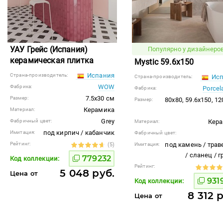
УАУ Грейс (Испания)
Популярно у дизайнеров
керамическая плитка
Mystic 59.6x150
Испания
Страна-производитель:
Исп
Страна-производитель:
WOW
Фабрика:
Porcel
Фабрика:
7.5x30 см
Размер:
80x80, 59.6x150, 1
Размер:
Керамика
Материал:
Grey
Фабричный цвет:
Кер
Материал:
под кирпич / кабанчик
Имитация:
Фабричный цвет:
Рейтинг:
под камень / трав
(5)
Имитация:
/ сланец / 
779232
Код коллекции:
Рейтинг:
5 048 руб.
Цена от
931
Код коллекции:
8 312 
Цена от