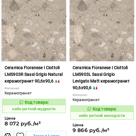
Ceramica Fioranese I Ciottoli
Ceramica Fioranese I Ciottoli
LMS903R Sassi Grigio Natural
LMS903L Sassi Grigio
керамогранит 90,6x90,6
Levigato Matt керамогранит
90,6x90,6
Материал:
Керамогранит
Материал:
Керамогранит
Код товара:
1123180
Код:
небо уютной мудрости
Код товара:
1123179
Код:
небо уютной молодости
Цена
8 072 руб./м²
Цена
9 866 руб./м²
Заказ в 1 клик