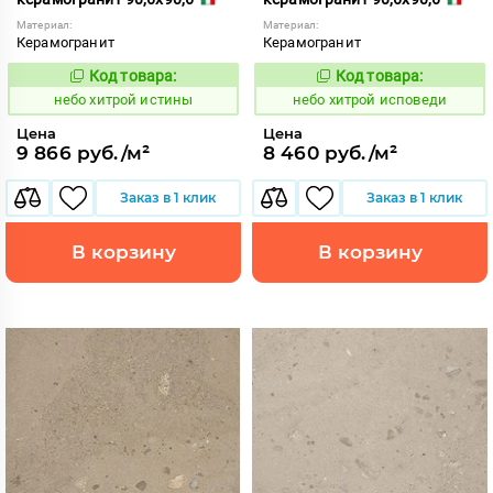
Материал:
Материал:
Керамогранит
Керамогранит
Код товара:
Код товара:
1123411
1123410
Код:
Код:
небо хитрой истины
небо хитрой исповеди
Цена
Цена
9 866 руб./м²
8 460 руб./м²
Заказ в 1 клик
Заказ в 1 клик
В корзину
В корзину