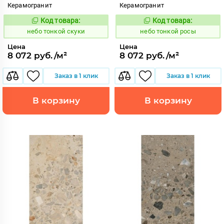
Керамогранит
Керамогранит
Код товара:
Код товара:
1122219
1122207
Код:
Код:
небо тонкой скуки
небо тонкой росы
Цена
Цена
8 072 руб./м²
8 072 руб./м²
Заказ в 1 клик
Заказ в 1 клик
В корзину
В корзину