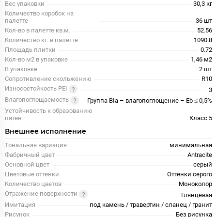
Вес упаковки
30,3 кг
Количество коробок на
палетте
36 шт
Кол-во в палетте кв.м.
52.56
Количество кг. в палетте
1090.8
Площадь плитки
0.72
Кол-во м2 в упаковке
1,46 м2
В упаковке
2 шт
Сопротивление скольжению
R10
Износостойкость PEI
3
Влагопоглощаемость
Группа BIa – влагопоглощение – Eb ≤ 0,5%
Устойчивость к образованию
пятен
Класс 5
Внешнее исполнение
Тональная вариация
минимальная
Фабричный цвет
Antracite
Основной цвет
серый
Цветовые оттенки
Оттенки серого
Количество цветов
Моноколор
Отражение поверхности
Глянцевая
Имитация
под камень / травертин / сланец / гранит
Рисунок
Без рисунка