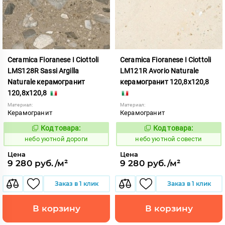
Ceramica Fioranese I Ciottoli
Ceramica Fioranese I Ciottoli
LMS128R Sassi Argilla
LM121R Avorio Naturale
Naturale керамогранит
керамогранит 120,8x120,8
120,8x120,8
Материал:
Материал:
Керамогранит
Керамогранит
Код товара:
Код товара:
1123147
1123148
Код:
Код:
небо уютной дороги
небо уютной совести
Цена
Цена
9 280 руб./м²
9 280 руб./м²
Заказ в 1 клик
Заказ в 1 клик
В корзину
В корзину