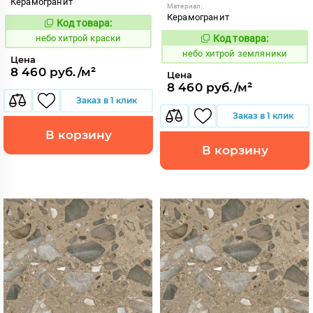
Керамогранит
Материал:
Керамогранит
Код товара:
1123414
Код:
небо хитрой краски
Код товара:
1123406
Код:
небо хитрой земляники
Цена
8 460 руб./м²
Цена
8 460 руб./м²
Заказ в 1 клик
Заказ в 1 клик
В корзину
В корзину