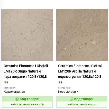
Ceramica Fioranese I Ciottoli
Ceramica Fioranese I Ciottoli
LM123R Grigio Naturale
LM128R Argilla Naturale
керамогранит 120,8x120,8
керамогранит 120,8x120,8
Материал:
Материал:
Керамогранит
Керамогранит
Код товара:
Код товара:
1123149
1123150
Код:
Код:
небо уютной ежевики
небо уютной жары