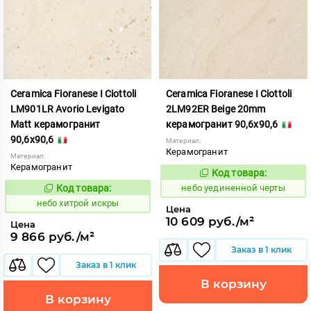
Ceramica Fioranese I Ciottoli
Ceramica Fioranese I Ciottoli
LM901LR Avorio Levigato
2LM92ER Beige 20mm
Matt керамогранит
керамогранит 90,6x90,6
90,6x90,6
Материал:
Керамогранит
Материал:
Керамогранит
Код товара:
1122995
Код:
Код товара:
небо уединенной черты
1123409
Код:
небо хитрой искры
Цена
10 609 руб./м²
Цена
9 866 руб./м²
Заказ в 1 клик
Заказ в 1 клик
В корзину
В корзину