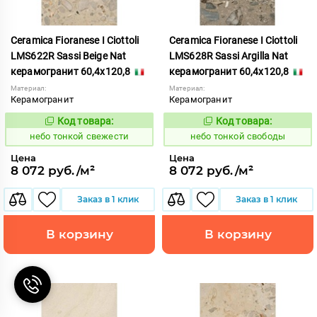
Ceramica Fioranese I Ciottoli
Ceramica Fioranese I Ciottoli
LMS622R Sassi Beige Nat
LMS628R Sassi Argilla Nat
керамогранит 60,4x120,8
керамогранит 60,4x120,8
Материал:
Материал:
Керамогранит
Керамогранит
Код товара:
Код товара:
1122208
1122210
Код:
Код:
небо тонкой свежести
небо тонкой свободы
Цена
Цена
8 072 руб./м²
8 072 руб./м²
Заказ в 1 клик
Заказ в 1 клик
В корзину
В корзину