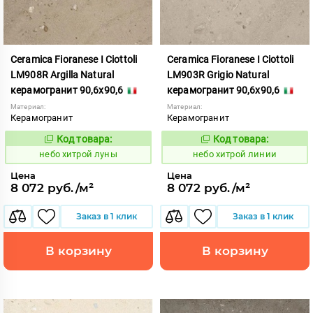
Ceramica Fioranese I Ciottoli
Ceramica Fioranese I Ciottoli
LM908R Argilla Natural
LM903R Grigio Natural
керамогранит 90,6x90,6
керамогранит 90,6x90,6
Материал:
Материал:
Керамогранит
Керамогранит
Код товара:
Код товара:
1123420
1123419
Код:
Код:
небо хитрой луны
небо хитрой линии
Цена
Цена
8 072 руб./м²
8 072 руб./м²
Заказ в 1 клик
Заказ в 1 клик
В корзину
В корзину