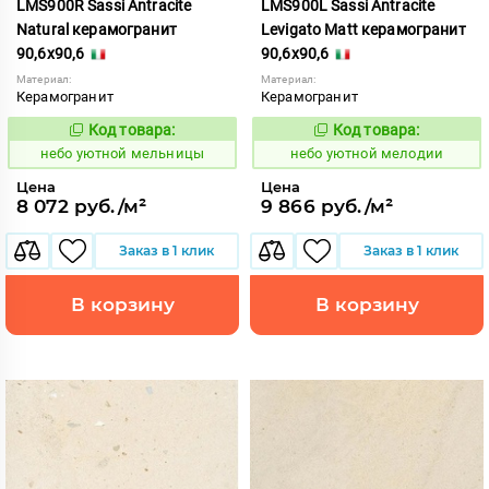
LMS900R Sassi Antracite
LMS900L Sassi Antracite
Natural керамогранит
Levigato Matt керамогранит
90,6x90,6
90,6x90,6
Материал:
Материал:
Керамогранит
Керамогранит
Код товара:
Код товара:
1123174
1123173
Код:
Код:
небо уютной мельницы
небо уютной мелодии
Цена
Цена
8 072 руб./м²
9 866 руб./м²
Заказ в 1 клик
Заказ в 1 клик
В корзину
В корзину