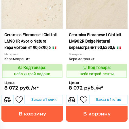
Ceramica Fioranese I Ciottoli
Ceramica Fioranese I Ciottoli
LM901R Avorio Natural
LM902R Beige Natural
керамогранит 90,6x90,6
керамогранит 90,6x90,6
Материал:
Материал:
Керамогранит
Керамогранит
Код товара:
Код товара:
1123417
1123418
Код:
Код:
небо хитрой ладони
небо хитрой ленты
Цена
Цена
8 072 руб./м²
8 072 руб./м²
Заказ в 1 клик
Заказ в 1 клик
В корзину
В корзину