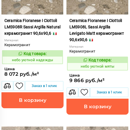
Ceramica Fioranese I Ciottoli
Ceramica Fioranese I Ciottoli
LMS908R Sassi Argilla Natural
LMS908L Sassi Argilla
керамогранит 90,6x90,6
Levigato Matt керамогранит
90,6x90,6
Материал:
Керамогранит
Материал:
Керамогранит
Код товара:
1123182
Код:
небо уютной надежды
Код товара:
1123181
Код:
небо уютной мяты
Цена
8 072 руб./м²
Цена
9 866 руб./м²
Заказ в 1 клик
Заказ в 1 клик
В корзину
В корзину