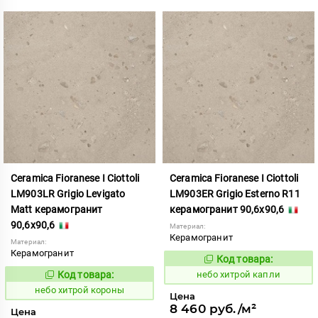
Ceramica Fioranese I Ciottoli
Ceramica Fioranese I Ciottoli
LM903LR Grigio Levigato
LM903ER Grigio Esterno R11
Matt керамогранит
керамогранит 90,6x90,6
90,6x90,6
Материал:
Керамогранит
Материал:
Керамогранит
Код товара:
1123412
Код:
Код товара:
небо хитрой капли
1123413
Код:
небо хитрой короны
Цена
8 460 руб./м²
Цена