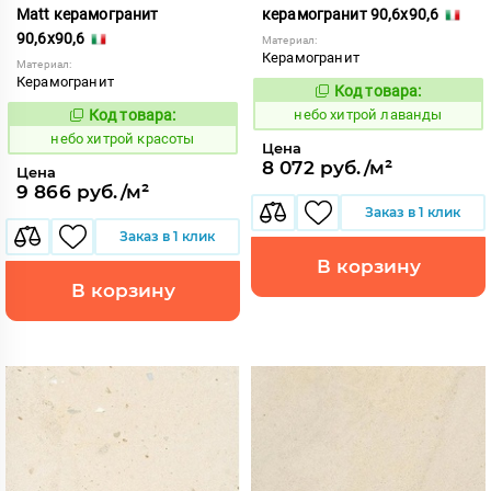
Matt керамогранит
керамогранит 90,6x90,6
90,6x90,6
Материал:
Керамогранит
Материал:
Керамогранит
Код товара:
1123416
Код:
Код товара:
небо хитрой лаванды
1123415
Код:
небо хитрой красоты
Цена
8 072 руб./м²
Цена
9 866 руб./м²
Заказ в 1 клик
Заказ в 1 клик
В корзину
В корзину