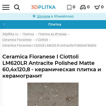
3D
PLITKA
0
0
0
Шоурум
в Измайлово
Плитка
3dplitka.ru
–
Плитка
–
Плитка из Италии
–
Ceramica Fioranese
–
I Ciottoli
–
Ceramica Fioranese I Ciottoli LM620LR Antracite Polished Matte
Ceramica Fioranese I Ciottoli
LM620LR Antracite Polished Matte
60,4x120,8 - керамическая плитка и
керамогранит