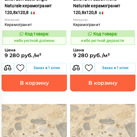
Naturale керамогранит
Naturale керамогранит
120,8x120,8
120,8x120,8
Материал:
Материал:
Керамогранит
Керамогранит
Код товара:
Код товара:
1123146
1123145
Код:
Код:
небо уютной долины
небо уютной дерзости
Цена
Цена
9 280 руб./м²
9 280 руб./м²
Заказ в 1 клик
Заказ в 1 клик
В корзину
В корзину