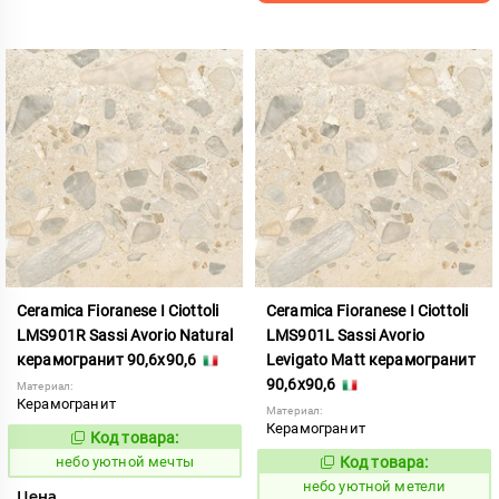
Ceramica Fioranese I Ciottoli
Ceramica Fioranese I Ciottoli
LMS901R Sassi Avorio Natural
LMS901L Sassi Avorio
керамогранит 90,6x90,6
Levigato Matt керамогранит
90,6x90,6
Материал:
Керамогранит
Материал:
Керамогранит
Код товара:
1123176
Код:
небо уютной мечты
Код товара:
1123175
Код:
небо уютной метели
Цена