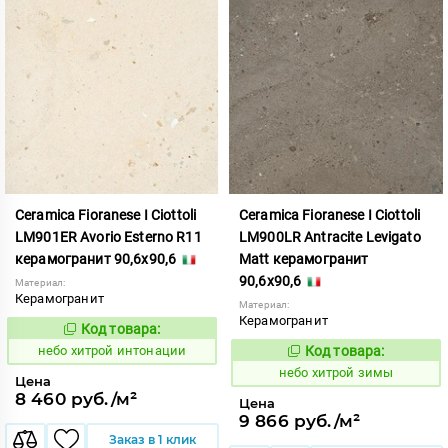
Ceramica Fioranese I Ciottoli
Ceramica Fioranese I Ciottoli
LM901ER Avorio Esterno R11
LM900LR Antracite Levigato
керамогранит 90,6x90,6
Matt керамогранит
90,6x90,6
Материал:
Керамогранит
Материал:
Керамогранит
Код товара:
1123408
Код:
небо хитрой интонации
Код товара:
1123407
Код:
небо хитрой зимы
Цена
8 460 руб./м²
Цена
9 866 руб./м²
Заказ в 1 клик