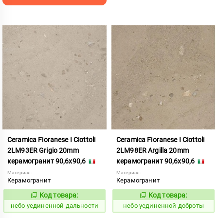
Ceramica Fioranese I Ciottoli
Ceramica Fioranese I Ciottoli
2LM93ER Grigio 20mm
2LM98ER Argilla 20mm
керамогранит 90,6x90,6
керамогранит 90,6x90,6
Материал:
Материал:
Керамогранит
Керамогранит
Код товара:
Код товара:
1122996
1122997
Код:
Код:
небо уединенной дальности
небо уединенной доброты