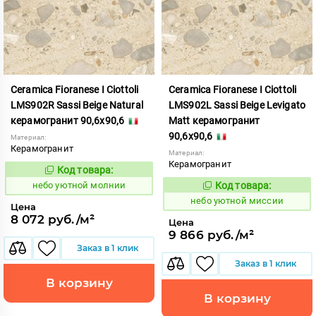
Ceramica Fioranese I Ciottoli
Ceramica Fioranese I Ciottoli
LMS902R Sassi Beige Natural
LMS902L Sassi Beige Levigato
керамогранит 90,6x90,6
Matt керамогранит
90,6x90,6
Материал:
Керамогранит
Материал:
Керамогранит
Код товара:
1123178
Код:
небо уютной молнии
Код товара:
1123177
Код:
небо уютной миссии
Цена
8 072 руб./м²
Цена
9 866 руб./м²
Заказ в 1 клик
Заказ в 1 клик
В корзину
В корзину