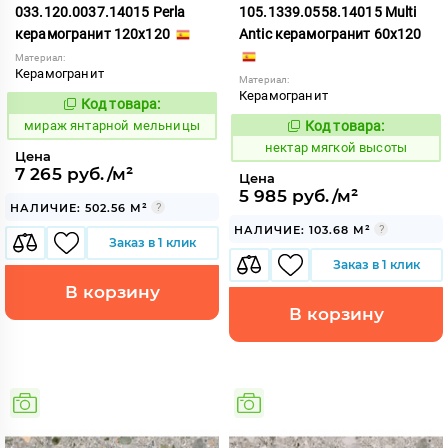
033.120.0037.14015 Perla
105.1339.0558.14015 Multi
керамогранит 120x120
Antic керамогранит 60x120
Материал:
Керамогранит
Материал:
Керамогранит
Код товара:
999799
Код:
мираж янтарной мельницы
Код товара:
1132632
Код:
нектар мягкой высоты
Цена
7 265 руб./м²
Цена
5 985 руб./м²
НАЛИЧИЕ: 502.56 М²
НАЛИЧИЕ: 103.68 М²
Заказ в 1 клик
Заказ в 1 клик
В корзину
В корзину