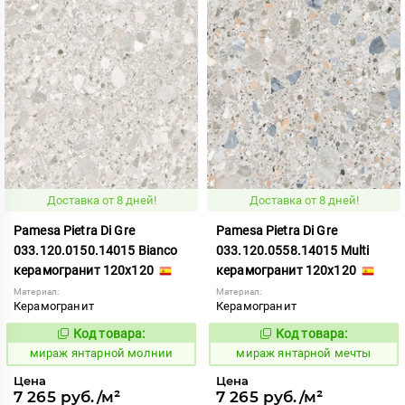
Доставка от 8 дней!
Доставка от 8 дней!
Pamesa Pietra Di Gre
Pamesa Pietra Di Gre
033.120.0150.14015 Bianco
033.120.0558.14015 Multi
керамогранит 120x120
керамогранит 120x120
Материал:
Материал:
Керамогранит
Керамогранит
Код товара:
Код товара:
999803
999801
Код:
Код:
мираж янтарной молнии
мираж янтарной мечты
Цена
Цена
7 265 руб./м²
7 265 руб./м²