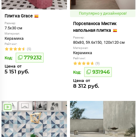
Популярно у дизайнеров!
Плитка Grace
Порселаноса Мистик
Размер:
7.5x30 см
напольная плитка
Материал:
Размер:
Керамика
80x80, 59.6x150, 120x120 см
Рейтинг:
Материал:
(5)
Керамика
779232
Код:
Рейтинг:
(9)
Цена от
5 151 руб.
931946
Код:
Цена от
8 312 руб.