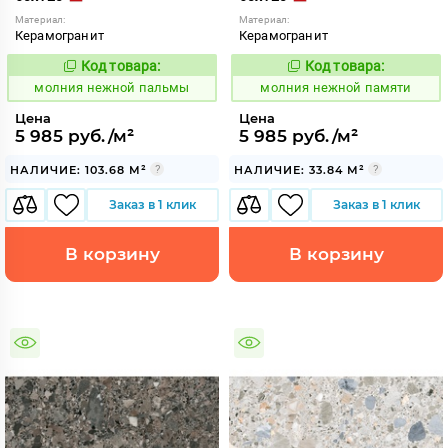
Материал:
Материал:
Керамогранит
Керамогранит
Код товара:
Код товара:
1008067
1008068
Код:
Код:
молния нежной пальмы
молния нежной памяти
Цена
Цена
5 985 руб./м²
5 985 руб./м²
НАЛИЧИЕ: 103.68 М²
НАЛИЧИЕ: 33.84 М²
Заказ в 1 клик
Заказ в 1 клик
В корзину
В корзину