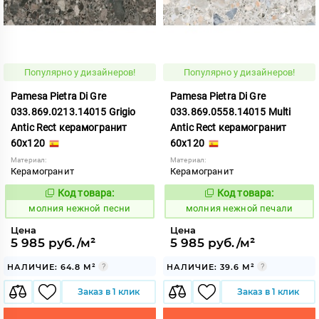
Популярно у дизайнеров!
Популярно у дизайнеров!
Pamesa Pietra Di Gre
Pamesa Pietra Di Gre
033.869.0213.14015 Grigio
033.869.0558.14015 Multi
Antic Rect керамогранит
Antic Rect керамогранит
60x120
60x120
Материал:
Материал:
Керамогранит
Керамогранит
Код товара:
Код товара:
1008069
1008070
Код:
Код:
молния нежной песни
молния нежной печали
Цена
Цена
5 985 руб./м²
5 985 руб./м²
НАЛИЧИЕ: 64.8 М²
НАЛИЧИЕ: 39.6 М²
Заказ в 1 клик
Заказ в 1 клик