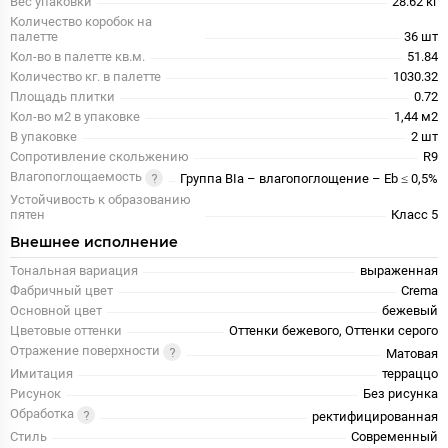
Вес упаковки
28.62 кг
Количество коробок на
палетте
36 шт
Кол-во в палетте кв.м.
51.84
Количество кг. в палетте
1030.32
Площадь плитки
0.72
Кол-во м2 в упаковке
1,44 м2
В упаковке
2 шт
Сопротивление скольжению
R9
Влагопоглощаемость
Группа BIa – влагопоглощение – Eb ≤ 0,5%
Устойчивость к образованию
пятен
Класс 5
Внешнее исполнение
Тональная вариация
выраженная
Фабричный цвет
Crema
Основной цвет
бежевый
Цветовые оттенки
Оттенки бежевого, Оттенки серого
Отражение поверхности
Матовая
Имитация
терраццо
Рисунок
Без рисунка
Обработка
ректифицированная
Стиль
Современный