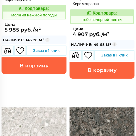
Керамогранит
Код товара:
1008071
Код:
Код товара:
1110918
молния нежной погоды
Код:
небо вечерней ленты
Цена
Цена
5 985 руб./м²
4 907 руб./м²
НАЛИЧИЕ: 143.28 М²
НАЛИЧИЕ: 49.68 М²
Заказ в 1 клик
Заказ в 1 клик
В корзину
В корзину