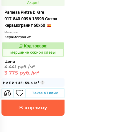
Акция!
Pamesa Pietra Di Gre
017.840.0096.13993 Crema
керамогранит 60x60
Материал:
Керамогранит
Код товара:
983971
Код:
мерцание южной слезы
Цена
4 441 руб./м²
3 775 руб./м²
НАЛИЧИЕ: 59.4 М²
Заказ в 1 клик
В корзину