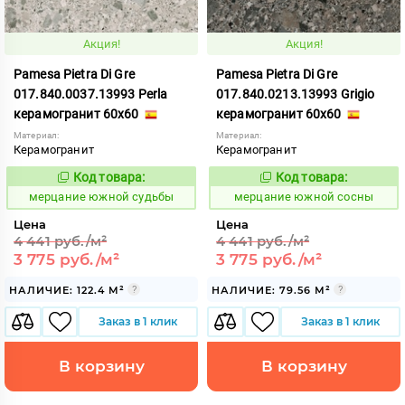
Акция!
Акция!
Pamesa Pietra Di Gre
Pamesa Pietra Di Gre
017.840.0037.13993 Perla
017.840.0213.13993 Grigio
керамогранит 60x60
керамогранит 60x60
Материал:
Материал:
Керамогранит
Керамогранит
Код товара:
Код товара:
983974
983972
Код:
Код:
мерцание южной судьбы
мерцание южной сосны
Цена
Цена
4 441 руб./м²
4 441 руб./м²
3 775 руб./м²
3 775 руб./м²
НАЛИЧИЕ: 122.4 М²
НАЛИЧИЕ: 79.56 М²
Заказ в 1 клик
Заказ в 1 клик
В корзину
В корзину