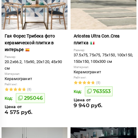
Гая Форес Трибека фото
Ariostea Ultra Con.Crea
керамической плитки в
плитка
интерьре
Размер:
37.5x75, 75x75, 75x150, 100x150,
Размер:
150x150, 100x300 см
20.2x66.2, 15x90, 20x120, 45x90
Материал:
см
Керамогранит
Материал:
Рейтинг:
Керамогранит
(8)
Рейтинг:
(8)
763553
Код:
295046
Код:
Цена от
9 940 руб.
Цена от
4 575 руб.