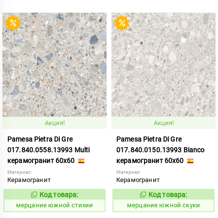
Акция!
Акция!
Pamesa Pietra Di Gre
Pamesa Pietra Di Gre
017.840.0558.13993 Multi
017.840.0150.13993 Bianco
керамогранит 60x60
керамогранит 60x60
Материал:
Материал:
Керамогранит
Керамогранит
Код товара:
Код товара:
983973
983969
Код:
Код:
мерцание южной стихии
мерцание южной скуки