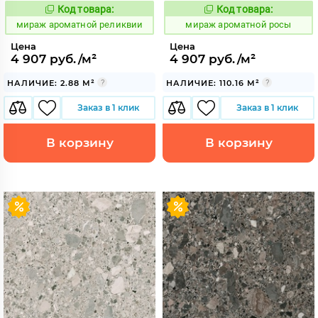
Код товара:
Код товара:
984705
984707
Код:
Код:
мираж ароматной реликвии
мираж ароматной росы
Цена
Цена
4 907 руб./м²
4 907 руб./м²
НАЛИЧИЕ: 2.88 М²
НАЛИЧИЕ: 110.16 М²
Заказ в 1 клик
Заказ в 1 клик
В корзину
В корзину