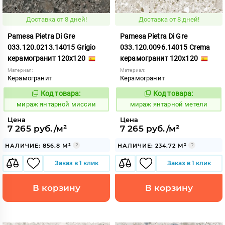
Доставка от 8 дней!
Доставка от 8 дней!
Pamesa Pietra Di Gre
Pamesa Pietra Di Gre
033.120.0213.14015 Grigio
033.120.0096.14015 Crema
керамогранит 120x120
керамогранит 120x120
Материал:
Материал:
Керамогранит
Керамогранит
Код товара:
Код товара:
999802
999800
Код:
Код:
мираж янтарной миссии
мираж янтарной метели
Цена
Цена
7 265 руб./м²
7 265 руб./м²
НАЛИЧИЕ: 856.8 М²
НАЛИЧИЕ: 234.72 М²
Заказ в 1 клик
Заказ в 1 клик
В корзину
В корзину