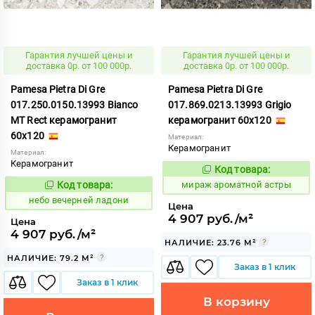
Гарантия лучшей цены и
Гарантия лучшей цены и
доставка 0р. от 100 000р.
доставка 0р. от 100 000р.
Pamesa Pietra Di Gre
Pamesa Pietra Di Gre
017.250.0150.13993 Bianco
017.869.0213.13993 Grigio
MT Rect керамогранит
керамогранит 60x120
60x120
Материал:
Керамогранит
Материал:
Керамогранит
Код товара:
984706
Код:
Код товара:
мираж ароматной астры
1110917
Код:
небо вечерней ладони
Цена
4 907 руб./м²
Цена
4 907 руб./м²
НАЛИЧИЕ: 23.76 М²
НАЛИЧИЕ: 79.2 М²
Заказ в 1 клик
Заказ в 1 клик
В корзину