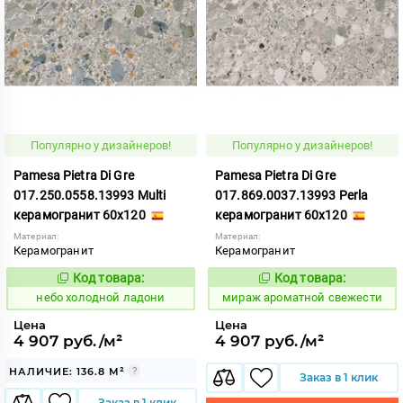
Популярно у дизайнеров!
Популярно у дизайнеров!
Pamesa Pietra Di Gre
Pamesa Pietra Di Gre
017.250.0558.13993 Multi
017.869.0037.13993 Perla
керамогранит 60x120
керамогранит 60x120
Материал:
Материал:
Керамогранит
Керамогранит
Код товара:
Код товара:
1123542
984708
Код:
Код:
небо холодной ладони
мираж ароматной свежести
Цена
Цена
4 907 руб./м²
4 907 руб./м²
НАЛИЧИЕ: 136.8 М²
Заказ в 1 клик
Заказ в 1 клик