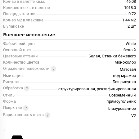
Кол-во в палетте кв.м.
46.08
Количество кг. в палетте
1018.0
Площадь плитки
0.72
Кол-во м2 в упаковке
1.44 м2
В упаковке
2 шт
Внешнее исполнение
Фабричный цвет
White
Основной цвет
белый
Цветовые оттенки
Белая, Оттенки бежевого
Количество цветов
Моноколор
Отражение поверхности
Матовая
Имитация
под мрамор
Рисунок
Без рисунка
Обработка
структурированная, ректифицированная
Стиль
Современный
Форма
прямоугольник
Покрытие
Глазурованное
Вариативность цвета
V2