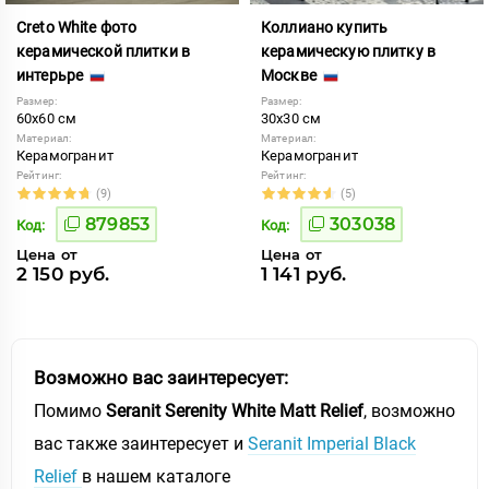
Creto White фото
Коллиано купить
керамической плитки в
керамическую плитку в
интерьре
Москве
Размер:
Размер:
60x60 см
30x30 см
Материал:
Материал:
Керамогранит
Керамогранит
Рейтинг:
Рейтинг:
(9)
(5)
879853
303038
Код:
Код:
Цена от
Цена от
2 150 руб.
1 141 руб.
Возможно вас заинтересует:
Помимо
Seranit Serenity White Matt Relief
, возможно
вас также заинтересует и
Seranit Imperial Black
Relief
в нашем каталоге