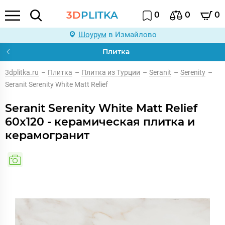
3D
PLITKA
0
0
0
Шоурум
в Измайлово
Плитка
3dplitka.ru
–
Плитка
–
Плитка из Турции
–
Seranit
–
Serenity
–
Seranit Serenity White Matt Relief
Seranit Serenity White Matt Relief
60x120 - керамическая плитка и
керамогранит