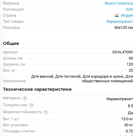
Фабрика
Buono Ceramica
Коллекция
Soft
Индия
Страна
Тип товара
Керамогранит
Размеры
60x120 см
Общие
Артикул
SOVL4709V
Длина, см
60
Ширина, см
120
Вес, кг
25
Для ванной, Для гостиной, Для коридора и кухни, Для
Назначение
общественных помещений
Технические характеристики
Материал
Керамогранит
Толщина мм.
8.5
Морозоустойчивость
Да
Вес 1 шт.
15.0 кг
Вес упаковки
30 кг
Площадь плитки
0,72