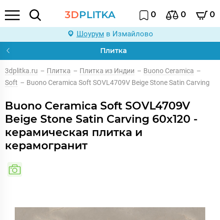
3D
PLITKA
0
0
0
Шоурум
в Измайлово
Плитка
3dplitka.ru
–
Плитка
–
Плитка из Индии
–
Buono Ceramica
–
Soft
–
Buono Ceramica Soft SOVL4709V Beige Stone Satin Carving
Buono Ceramica Soft SOVL4709V
Beige Stone Satin Carving 60x120 -
керамическая плитка и
керамогранит