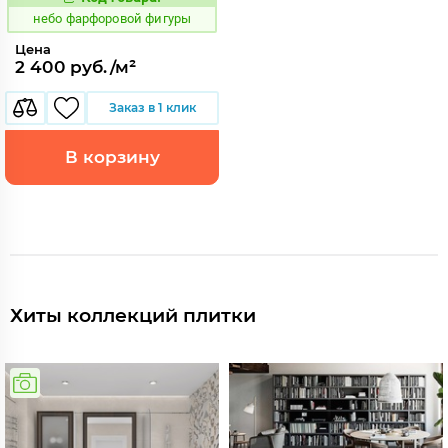
1123365
Код:
небо фарфоровой фигуры
Цена
2 400 руб./м²
Заказ в 1 клик
В корзину
Хиты коллекций плитки