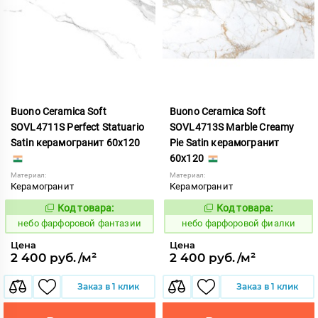
Buono Ceramica Soft
Buono Ceramica Soft
SOVL4711S Perfect Statuario
SOVL4713S Marble Creamy
Satin керамогранит 60x120
Pie Satin керамогранит
60x120
Материал:
Материал:
Керамогранит
Керамогранит
Код товара:
Код товара:
1123362
1123364
Код:
Код:
небо фарфоровой фантазии
небо фарфоровой фиалки
Цена
Цена
2 400 руб./м²
2 400 руб./м²
Заказ в 1 клик
Заказ в 1 клик