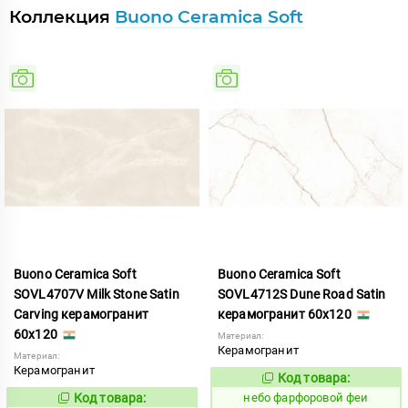
Коллекция
Buono Ceramica Soft
Buono Ceramica Soft
Buono Ceramica Soft
SOVL4707V Milk Stone Satin
SOVL4712S Dune Road Satin
Carving керамогранит
керамогранит 60x120
60x120
Материал:
Керамогранит
Материал:
Керамогранит
Код товара:
1123363
Код:
Код товара:
небо фарфоровой феи
1123357
Код: