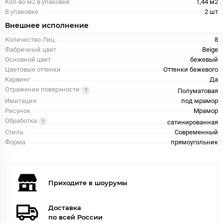
Кол-во м2 в упаковке
1,44 м2
В упаковке
2 шт
Внешнее исполнение
Количество Лиц
8
Фабричный цвет
Beige
Основной цвет
бежевый
Цветовые оттенки
Оттенки бежевого
Карвинг
Да
Отражение поверхности
Полуматовая
Имитация
под мрамор
Рисунок
Мрамор
Обработка
сатинированная
Стиль
Современный
Форма
прямоугольник
Приходите в шоурумы
Доставка
по всей России