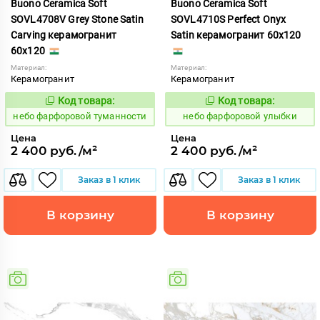
Buono Ceramica Soft
Buono Ceramica Soft
SOVL4708V Grey Stone Satin
SOVL4710S Perfect Onyx
Carving керамогранит
Satin керамогранит 60x120
60x120
Материал:
Материал:
Керамогранит
Керамогранит
Код товара:
Код товара:
1123359
1123361
Код:
Код:
небо фарфоровой туманности
небо фарфоровой улыбки
Цена
Цена
2 400 руб./м²
2 400 руб./м²
Заказ в 1 клик
Заказ в 1 клик
В корзину
В корзину