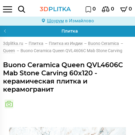
3D
PLITKA
0
0
0
Шоурум
в Измайлово
Плитка
3dplitka.ru
–
Плитка
–
Плитка из Индии
–
Buono Ceramica
–
Queen
–
Buono Ceramica Queen QVL4606C Mab Stone Carving
Buono Ceramica Queen QVL4606C
Mab Stone Carving 60x120 -
керамическая плитка и
керамогранит