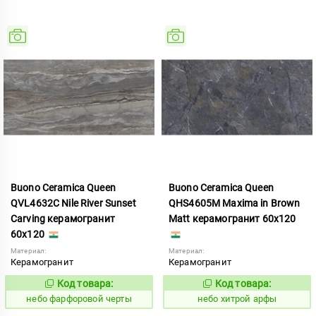
Buono Ceramica Queen
Buono Ceramica Queen
QVL4632C Nile River Sunset
QHS4605M Maxima in Brown
Carving керамогранит
Matt керамогранит 60x120
60x120
Материал:
Материал:
Керамогранит
Керамогранит
Код товара:
Код товара:
1123370
1123376
Код:
Код:
небо фарфоровой черты
небо хитрой арфы