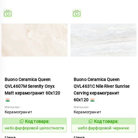
Buono Ceramica Queen
Buono Ceramica Queen
QVL4607M Serenity Onyx
QVL4631C Nile River Sunrise
Matt керамогранит 60x120
Carving керамогранит
60x120
Материал:
Материал:
Керамогранит
Керамогранит
Код товара:
Код товара:
1123368
1123369
Код:
Код:
небо фарфоровой целостности
небо фарфоровой черники
Цена
Цена