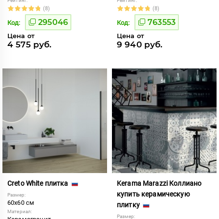
Рейтинг:
Рейтинг:
(8)
(8)
295046
763553
Код:
Код:
Цена от
Цена от
4 575 руб.
9 940 руб.
Creto White плитка
Kerama Marazzi Коллиано
купить керамическую
Размер:
60x60 см
плитку
Материал:
Размер: