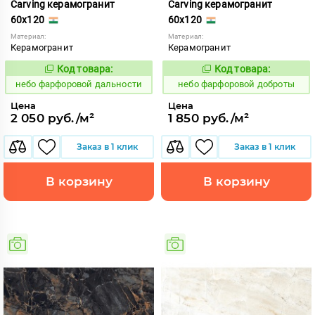
Carving керамогранит
Carving керамогранит
60x120
60x120
Материал:
Материал:
Керамогранит
Керамогранит
Код товара:
Код товара:
1123371
1123372
Код:
Код:
небо фарфоровой дальности
небо фарфоровой доброты
Цена
Цена
2 050 руб./м²
1 850 руб./м²
Заказ в 1 клик
Заказ в 1 клик
В корзину
В корзину