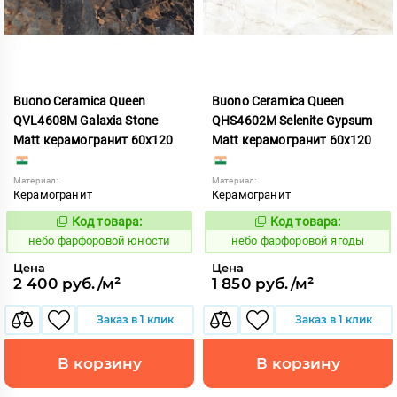
Buono Ceramica Queen
Buono Ceramica Queen
QVL4608M Galaxia Stone
QHS4602M Selenite Gypsum
Matt керамогранит 60x120
Matt керамогранит 60x120
Материал:
Материал:
Керамогранит
Керамогранит
Код товара:
Код товара:
1123373
1123374
Код:
Код:
небо фарфоровой юности
небо фарфоровой ягоды
Цена
Цена
2 400 руб./м²
1 850 руб./м²
Заказ в 1 клик
Заказ в 1 клик
В корзину
В корзину