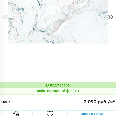
«
»
Код товара:
1123366
Код:
небо фарфоровой флейты
2 050 руб./м²
Цена
Заказ в 1 клик