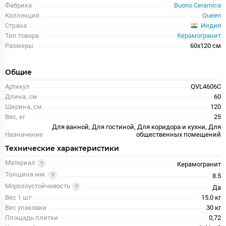
Фабрика
Buono Ceramica
Коллекция
Queen
Индия
Страна
Тип товара
Керамогранит
Размеры
60x120 см
Общие
Артикул
QVL4606C
Длина, см
60
Ширина, см
120
Вес, кг
25
Для ванной, Для гостиной, Для коридора и кухни, Для
Назначение
общественных помещений
Технические характеристики
Материал
Керамогранит
Толщина мм.
8.5
Морозоустойчивость
Да
Вес 1 шт.
15.0 кг
Вес упаковки
30 кг
Площадь плитки
0,72