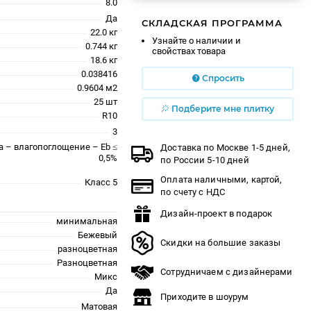
8.0
Да
СКЛАДСКАЯ ПРОГРАММА
22.0 кг
Узнайте о наличии и
0.744 кг
свойствах товара
18.6 кг
0.038416
Спросить
0.9604 м2
25 шт
Подберите мне плитку
R10
3
a – влагопоглощение – Eb ≤
Доставка по Москве 1-5 дней,
0,5%
по России 5-10 дней
Оплата наличными, картой,
Класс 5
по счету с НДС
Дизайн-проект в подарок
минимальная
Бежевый
Скидки на большие заказы
разноцветная
Разноцветная
Сотрудничаем с дизайнерами
Микс
Да
Приходите в шоурум
Матовая