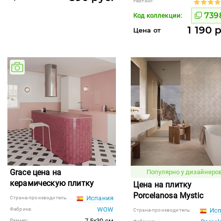
Рейтинг:
739
Код коллекции:
1 190 
Цена от
Grace цена на
Популярно у дизайнеров
керамическую плитку
Цена на плитку
Porcelanosa Mystic
Испания
Страна-производитель:
WOW
Фабрика:
Исп
Страна-производитель:
7.5x30 см
Размер: