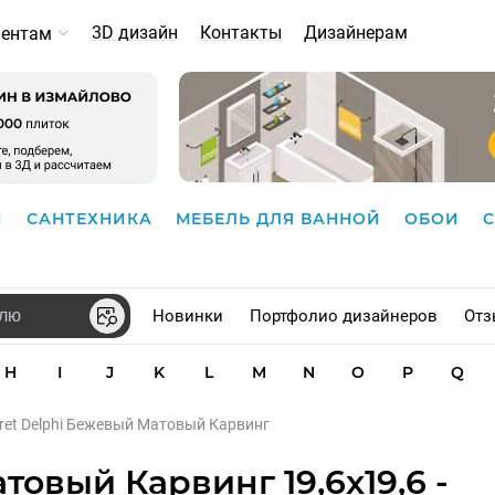
3D дизайн
Контакты
Дизайнерам
иентам
И
САНТЕХНИКА
МЕБЕЛЬ ДЛЯ ВАННОЙ
ОБОИ
Новинки
Портфолио дизайнеров
Отз
H
I
J
K
L
M
N
O
P
Q
ret Delphi Бежевый Матовый Карвинг
товый Карвинг 19,6x19,6 -