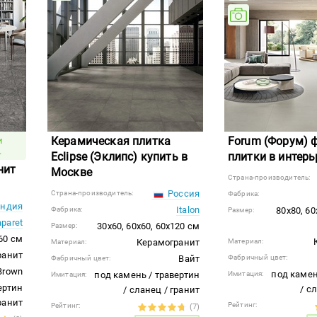
Керамическая плитка
Forum (Форум) 
и
.
Eclipse (Эклипс) купить в
плитки в интерь
нит
Москве
Страна-производитель:
Россия
Страна-производитель:
Фабрика:
ндия
Italon
Фабрика:
80x80, 60
Размер:
aparet
30x60, 60x60, 60x120 см
Размер:
60 см
Керамогранит
Материал:
Материал:
ранит
Вайт
Фабричный цвет:
Фабричный цвет:
Brown
под камен
под камень / травертин
Имитация:
Имитация:
ертин
/ с
/ сланец / гранит
гранит
Рейтинг:
Рейтинг:
(7)