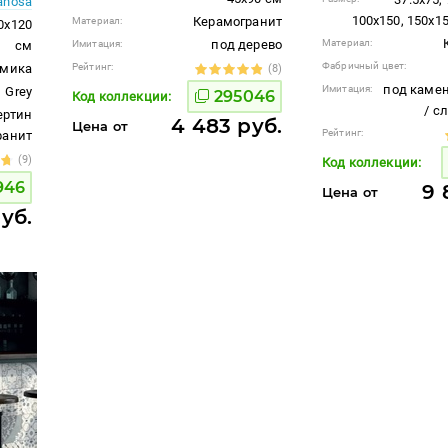
anosa
100x150, 150x1
Керамогранит
Материал:
20x120
под дерево
Материал:
см
Имитация:
Фабричный цвет:
амика
Рейтинг:
(8)
под камен
Имитация:
Grey
295046
Код коллекции:
/ с
ертин
4 483 руб.
Цена от
Рейтинг:
гранит
(9)
Код коллекции:
946
9 
Цена от
руб.