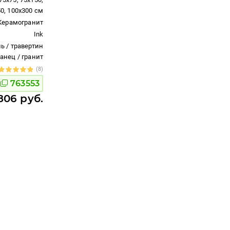
50, 100x300 см
Керамогранит
Ink
ь / травертин
ланец / гранит
(8)
763553
806 руб.