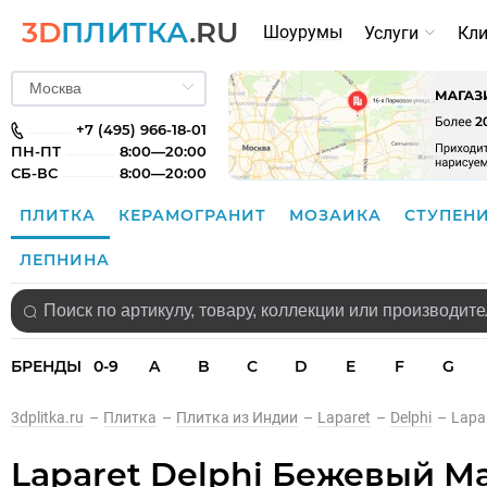
3D
ПЛИТКА
.RU
Шоурумы
Услуги
Кл
+7 (495) 966-18-01
ПН-ПТ
8:00—20:00
СБ-ВС
8:00—20:00
ПЛИТКА
КЕРАМОГРАНИТ
МОЗАИКА
СТУПЕН
ЛЕПНИНА
БРЕНДЫ
0-9
A
B
C
D
E
F
G
3dplitka.ru
–
Плитка
–
Плитка из Индии
–
Laparet
–
Delphi
–
Lapa
Laparet Delphi Бежевый Ма