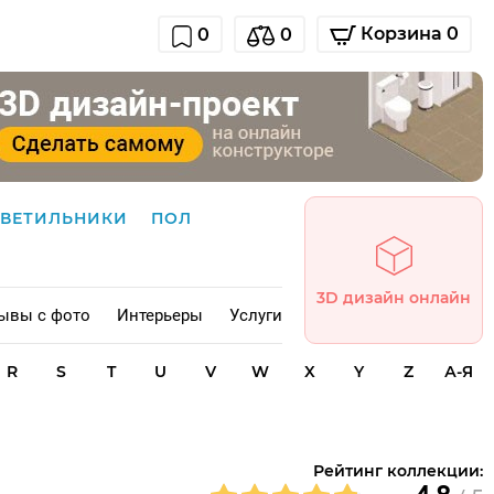
Корзина 0
0
0
СВЕТИЛЬНИКИ
ПОЛ
3D дизайн онлайн
ывы с фото
Интерьеры
Услуги
R
S
T
U
V
W
X
Y
Z
А-Я
Рейтинг коллекции: