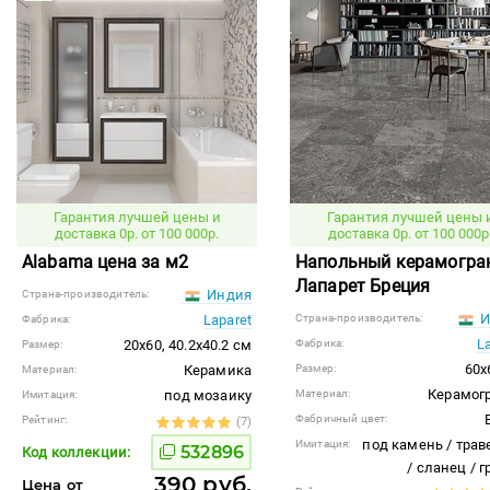
Гарантия лучшей цены и
Гарантия лучшей цены 
доставка 0р. от 100 000р.
доставка 0р. от 100 000р
Alabama цена за м2
Напольный керамогра
Лапарет Бреция
Индия
Страна-производитель:
И
Laparet
Страна-производитель:
Фабрика:
L
20x60, 40.2x40.2 см
Фабрика:
Размер:
60x
Керамика
Размер:
Материал:
Керамог
под мозаику
Материал:
Имитация:
Фабричный цвет:
Рейтинг:
(7)
под камень / трав
Имитация:
532896
Код коллекции:
/ сланец / 
390 руб.
Цена от