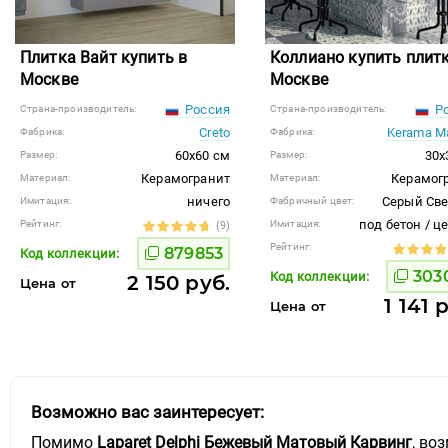
Плитка Вайт купить в
Коллиано купить плитк
Москве
Москве
Россия
Ро
Страна-производитель:
Страна-производитель:
Creto
Kerama Ma
Фабрика:
Фабрика:
60x60 см
30x
Размер:
Размер:
Керамогранит
Керамог
Материал:
Материал:
ничего
Серый Св
Имитация:
Фабричный цвет:
под бетон / ц
Рейтинг:
Имитация:
(9)
Рейтинг:
879853
Код коллекции:
303
Код коллекции:
2 150 руб.
Цена от
1 141 
Цена от
Возможно вас заинтересует:
Помимо
Laparet Delphi Бежевый Матовый Карвинг
, во