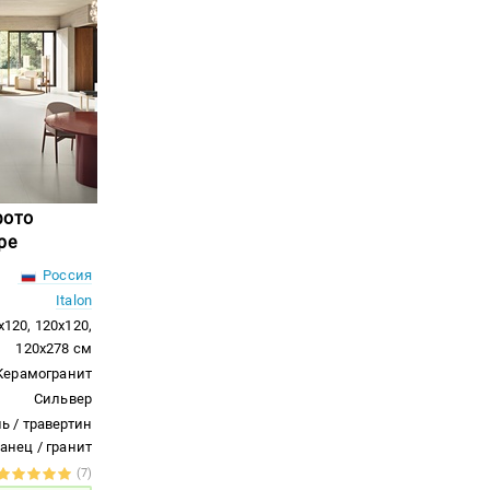
фото
ре
Россия
Italon
x120, 120x120,
120x278 см
Керамогранит
Сильвер
ь / травертин
ланец / гранит
(7)