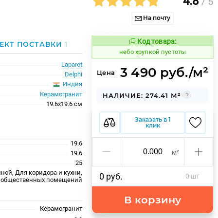
4.8
/ 5
На почту
Код товара:
1123699
ЕКТ ПОСТАВКИ
1
Код товара:
небо хрупкой пустоты
Laparet
3 490 руб./м²
Цена
Delphi
Индия
Керамогранит
НАЛИЧИЕ: 274.41 М²
19.6x19.6 см
Заказать в 1
клик
19.6
м²
19.6
25
ной, Для коридора и кухни,
0 руб.
0 шт
 общественных помещений
В корзину
Керамогранит