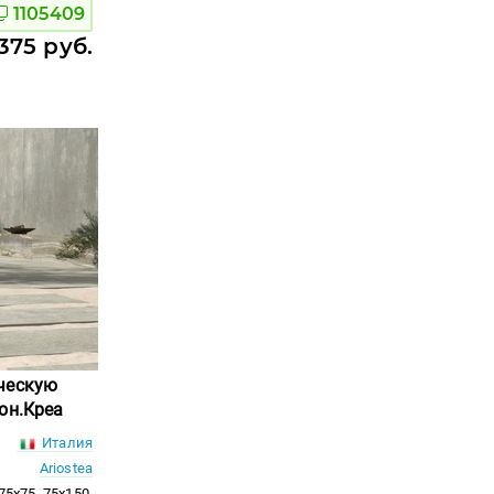
1105409
375 руб.
ческую
он.Креа
Италия
Ariostea
 75x75, 75x150,