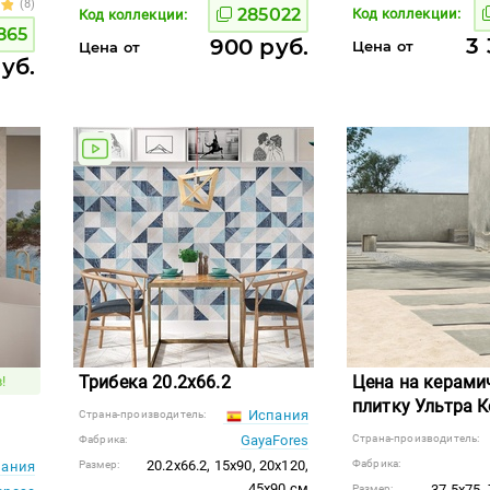
(8)
285022
Код коллекции:
Код коллекции:
865
3 
900 руб.
Цена от
Цена от
руб.
Трибека 20.2x66.2
Цена на керами
!
плитку Ультра К
Испания
Страна-производитель:
GayaFores
Страна-производитель:
Фабрика:
20.2x66.2, 15x90, 20x120,
Фабрика:
ания
Размер:
45x90 см
37.5x75,
Размер: