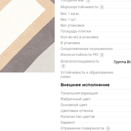
Толщина мм.
Морозоустойчивость
Вес 1 кв.м.
Вес 1 шт.
Вес упаковки
Площадь плитки
Кол-во м2 в упаковке
В упаковке
Сопротивление скольжению
Износостойкость PEI
Влагопоглощаемость
Группа BI
Устойчивость к образованию
пятен
Внешнее исполнение
Тональная вариация
Фабричный цвет
Основной цвет
Цветовые оттенки
Количество цветов
Карвинг
Отражение поверхности