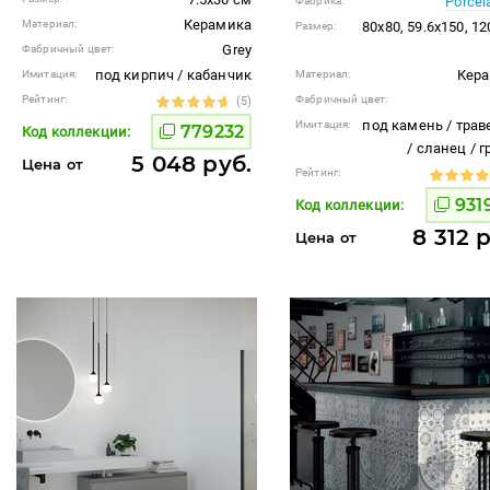
Porcel
Фабрика:
Керамика
Материал:
80x80, 59.6x150, 1
Размер:
Grey
Фабричный цвет:
под кирпич / кабанчик
Кер
Имитация:
Материал:
Рейтинг:
Фабричный цвет:
(5)
под камень / трав
Имитация:
779232
Код коллекции:
/ сланец / 
5 048 руб.
Цена от
Рейтинг:
931
Код коллекции:
8 312 
Цена от