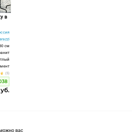
у в
ссия
razzi
30 см
ранит
етлый
емент
(5)
038
руб.
зможно вас