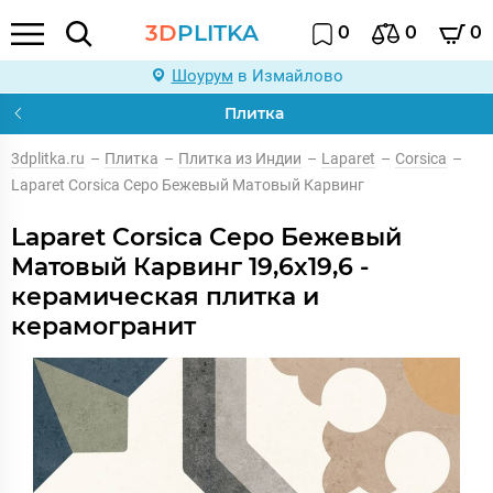
3D
PLITKA
0
0
0
Шоурум
в Измайлово
Плитка
3dplitka.ru
–
Плитка
–
Плитка из Индии
–
Laparet
–
Corsica
–
Laparet Corsica Серо Бежевый Матовый Карвинг
Laparet Corsica Серо Бежевый
Матовый Карвинг 19,6x19,6 -
керамическая плитка и
керамогранит