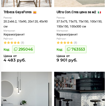
Tribeca GayaFores
Ultra Con.Crea цена за м2
Размер:
Размер:
20.2x66.2, 15x90, 20x120, 45x90
37.5x75, 75x75, 75x150, 100x150,
см
150x150, 100x300 см
Материал:
Материал:
Керамогранит
Керамогранит
Рейтинг:
Рейтинг:
(8)
(8)
295046
763553
Код:
Код:
Цена от
Цена от
4 483 руб.
9 901 руб.