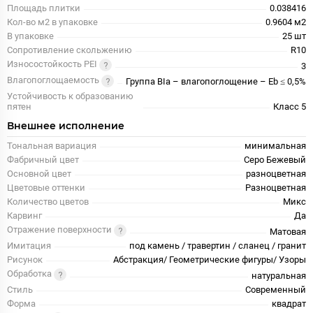
Площадь плитки
0.038416
Кол-во м2 в упаковке
0.9604 м2
В упаковке
25 шт
Сопротивление скольжению
R10
Износостойкость PEI
3
Влагопоглощаемость
Группа BIa – влагопоглощение – Eb ≤ 0,5%
Устойчивость к образованию
пятен
Класс 5
Внешнее исполнение
Тональная вариация
минимальная
Фабричный цвет
Серо Бежевый
Основной цвет
разноцветная
Цветовые оттенки
Разноцветная
Количество цветов
Микс
Карвинг
Да
Отражение поверхности
Матовая
Имитация
под камень / травертин / сланец / гранит
Рисунок
Абстракция/ Геометрические фигуры/ Узоры
Обработка
натуральная
Стиль
Современный
Форма
квадрат