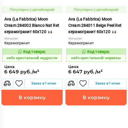
Популярно у дизайнеров!
Популярно у дизайнеров!
Ava (La Fabbrica) Moon
Ava (La Fabbrica) Moon
Cream 284002 Bianco Nat Ret
Cream 284011 Beige Peel Ret
керамогранит 60x120
керамогранит 60x120
Материал:
Материал:
Керамогранит
Керамогранит
Код товара:
Код товара:
1123805
1123809
Код:
Код:
небо кристальной мудрости
небо кристальной нирваны
Цена
Цена
6 649 руб./м²
6 647 руб./м²
Заказ в 1 клик
Заказ в 1 клик
В корзину
В корзину