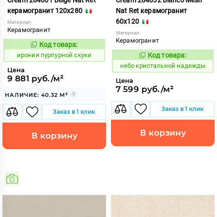
керамогранит 120x280
Nat Ret керамогранит
60x120
Материал:
Керамогранит
Материал:
Керамогранит
Код товара:
1103219
Код:
ирония пурпурной скуки
Код товара:
1123807
Код:
небо кристальной надежды
Цена
9 881 руб./м²
Цена
7 599 руб./м²
НАЛИЧИЕ: 40.32 М²
Заказ в 1 клик
Заказ в 1 клик
В корзину
В корзину