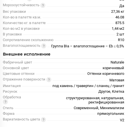
Морозоустойчивость
Да
Вес упаковки
27,36 кг
Кол-во в палетте кв.м.
46.08
Количество кг. в палетте
875.5
Кол-во м2 в упаковке
1,44 м2
В упаковке
2 шт
Сопротивление скольжению
R10
Влагопоглощаемость
Группа BIa – влагопоглощение – Eb ≤ 0,5%
Внешнее исполнение
Фабричный цвет
Naturale
Основной цвет
коричневый
Цветовые оттенки
Оттенки коричневого
Отражение поверхности
Матовая
Имитация
под камень / травертин / сланец / гранит
Рисунок
Другое, Клетка
Обработка
структурированная, натуральная,
ректифицированная
Стиль
Современный, Минимализм
Форма
прямоугольник
Вариативность цвета
V2