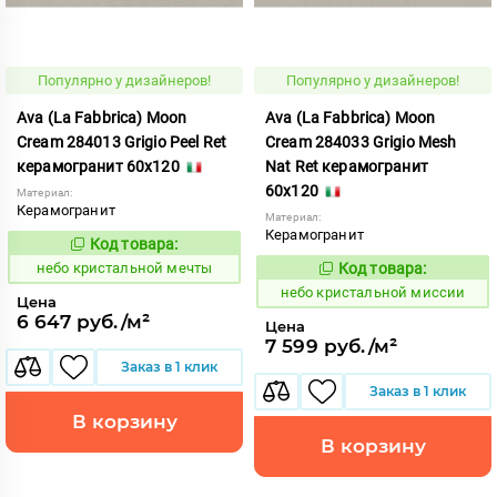
Популярно у дизайнеров!
Популярно у дизайнеров!
Ava (La Fabbrica) Moon
Ava (La Fabbrica) Moon
Cream 284013 Grigio Peel Ret
Cream 284033 Grigio Mesh
керамогранит 60x120
Nat Ret керамогранит
60x120
Материал:
Керамогранит
Материал:
Керамогранит
Код товара:
1123801
Код:
небо кристальной мечты
Код товара:
1123802
Код:
небо кристальной миссии
Цена
6 647 руб./м²
Цена
7 599 руб./м²
Заказ в 1 клик
Заказ в 1 клик
В корзину
В корзину