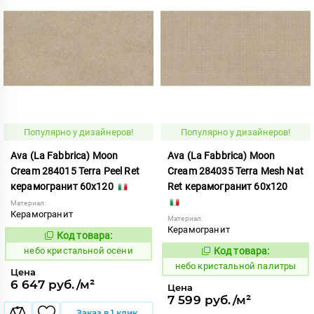
Популярно у дизайнеров!
Популярно у дизайнеров!
Ava (La Fabbrica) Moon
Ava (La Fabbrica) Moon
Cream 284015 Terra Peel Ret
Cream 284035 Terra Mesh Nat
керамогранит 60x120
Ret керамогранит 60x120
Материал:
Керамогранит
Материал:
Керамогранит
Код товара:
1123815
Код:
небо кристальной осени
Код товара:
1123816
Код:
небо кристальной палитры
Цена
6 647 руб./м²
Цена
7 599 руб./м²
Заказ в 1 клик