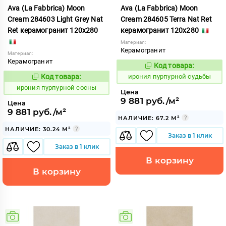
Ava (La Fabbrica) Moon
Ava (La Fabbrica) Moon
Cream 284603 Light Grey Nat
Cream 284605 Terra Nat Ret
Ret керамогранит 120x280
керамогранит 120x280
Материал:
Керамогранит
Материал:
Керамогранит
Код товара:
1103224
Код:
Код товара:
ирония пурпурной судьбы
1103222
Код:
ирония пурпурной сосны
Цена
9 881 руб./м²
Цена
9 881 руб./м²
НАЛИЧИЕ: 67.2 М²
НАЛИЧИЕ: 30.24 М²
Заказ в 1 клик
Заказ в 1 клик
В корзину
В корзину