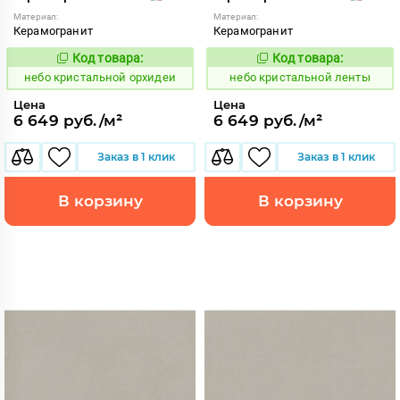
Материал:
Материал:
Керамогранит
Керамогранит
Код товара:
Код товара:
1123814
1123793
Код:
Код:
небо кристальной орхидеи
небо кристальной ленты
Цена
Цена
6 649 руб./м²
6 649 руб./м²
Заказ в 1 клик
Заказ в 1 клик
В корзину
В корзину