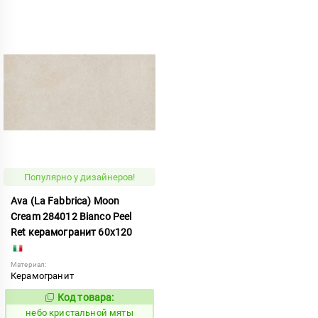
Популярно у дизайнеров!
Ava (La Fabbrica) Moon
Cream 284012 Bianco Peel
Ret керамогранит 60x120
Материал:
Керамогранит
Код товара:
1123806
Код:
небо кристальной мяты