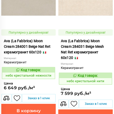
Популярно у дизайнеров!
Популярно у дизайнеров!
Ava (La Fabbrica) Moon
Ava (La Fabbrica) Moon
Cream 284001 Beige Nat Ret
Cream 284031 Beige Mesh
керамогранит 60x120
Nat Ret керамогранит
60x120
Материал:
Керамогранит
Материал:
Керамогранит
Код товара:
1123808
Код:
небо кристальной нежности
Код товара:
1123810
Код:
небо кристальной нити
Цена
6 649 руб./м²
Цена
7 599 руб./м²
Заказ в 1 клик
Заказ в 1 клик
В корзину