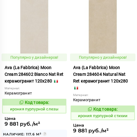
Популярно у дизайнеров!
Популярно у дизайнеров!
Ava (La Fabbrica) Moon
Ava (La Fabbrica) Moon
Cream 284602 Bianco Nat Ret
Cream 284604 Natural Nat
керамогранит 120x280
Ret керамогранит 120x280
Материал:
Керамогранит
Материал:
Керамогранит
Код товара:
1103221
Код:
ирония пурпурной слезы
Код товара:
1103223
Код:
ирония пурпурной стихии
Цена
9 881 руб./м²
Цена
9 881 руб./м²
НАЛИЧИЕ: 117.6 М²