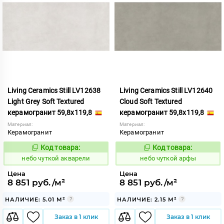
Living Ceramics Still LV12638
Living Ceramics Still LV12640
Light Grey Soft Textured
Cloud Soft Textured
керамогранит 59,8x119,8
керамогранит 59,8x119,8
Материал:
Материал:
Керамогранит
Керамогранит
Код товара:
Код товара:
1124000
1124001
Код:
Код:
небо чуткой акварели
небо чуткой арфы
Цена
Цена
8 851 руб./м²
8 851 руб./м²
НАЛИЧИЕ: 5.01 М²
НАЛИЧИЕ: 2.15 М²
Заказ в 1 клик
Заказ в 1 клик