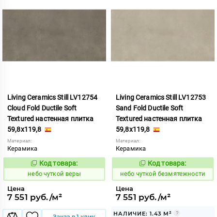
Living Ceramics Still LV12754
Living Ceramics Still LV12753
Cloud Fold Ductile Soft
Sand Fold Ductile Soft
Textured настенная плитка
Textured настенная плитка
59,8x119,8
59,8x119,8
Материал:
Материал:
Керамика
Керамика
Код товара:
Код товара:
1124008
1124004
Код:
Код:
небо чуткой веры
небо чуткой безмятежности
Цена
Цена
7 551 руб./м²
7 551 руб./м²
НАЛИЧИЕ: 1.43 М²
Заказ в 1 клик