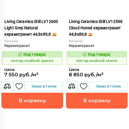
Living Ceramics Still LV12600
Living Ceramics Still LV12598
Light Grey Natural
Cloud Honed керамогранит
керамогранит 44,8x89,8
44,8x89,8
Материал:
Материал:
Керамогранит
Керамогранит
Код товара:
Код товара:
1129039
1129030
Код:
Код:
нектар знойной краски
нектар знойной земли
Цена
Цена
7 550 руб./м²
8 850 руб./м²
Заказ в 1 клик
Заказ в 1 клик
В корзину
В корзину