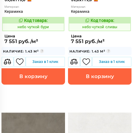
Материал:
Материал:
Керамика
Керамика
Код товара:
Код товара:
1124005
1124011
Код:
Код:
небо чуткой бури
небо чуткой сливы
Цена
Цена
7 551 руб./м²
7 551 руб./м²
НАЛИЧИЕ: 1.43 М²
НАЛИЧИЕ: 1.43 М²
Заказ в 1 клик
Заказ в 1 клик
В корзину
В корзину