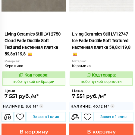
Living Ceramics Still LV12750
Living Ceramics Still LV12747
Cloud Fade Ductile Soft
Ice Fade Ductile Soft Textured
Textured настенная плитка
настенная плитка 59,8x119,8
59,8x119,8
Материал:
Материал:
Керамика
Керамика
Код товара:
Код товара:
1124010
1124006
Код:
Код:
небо чуткой вибрации
небо чуткой верности
Цена
Цена
7 551 руб./м²
7 551 руб./м²
НАЛИЧИЕ: 8.6 М²
НАЛИЧИЕ: 40.12 М²
Заказ в 1 клик
Заказ в 1 клик
В корзину
В корзину