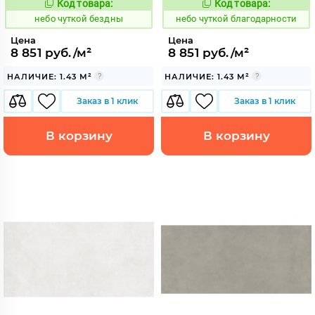
Код товара:
Код товара:
1124002
1124003
Код:
Код:
небо чуткой бездны
небо чуткой благодарности
Цена
Цена
8 851 руб./м²
8 851 руб./м²
НАЛИЧИЕ: 1.43 М²
НАЛИЧИЕ: 1.43 М²
Заказ в 1 клик
Заказ в 1 клик
В корзину
В корзину