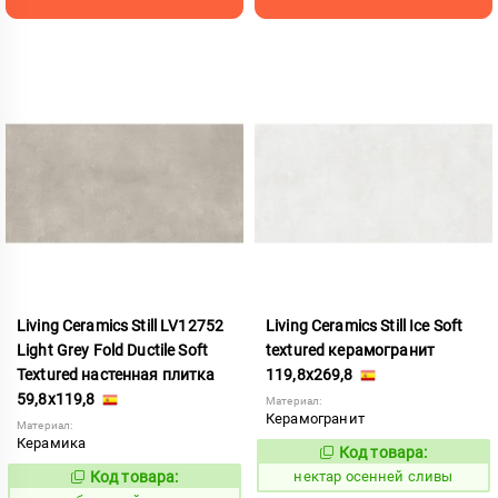
Living Ceramics Still LV12752
Living Ceramics Still Ice Soft
Light Grey Fold Ductile Soft
textured керамогранит
Textured настенная плитка
119,8x269,8
59,8x119,8
Материал:
Керамогранит
Материал:
Керамика
Код товара:
1133386
Код:
Код товара:
нектар осенней сливы
1124012
Код: