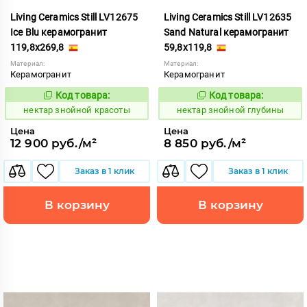
Living Ceramics Still LV12675
Living Ceramics Still LV12635
Ice Blu керамогранит
Sand Natural керамогранит
119,8x269,8
59,8x119,8
Материал:
Материал:
Керамогранит
Керамогранит
Код товара:
Код товара:
1129040
1129017
Код:
Код:
нектар знойной красоты
нектар знойной глубины
Цена
Цена
12 900 руб./м²
8 850 руб./м²
Заказ в 1 клик
Заказ в 1 клик
В корзину
В корзину