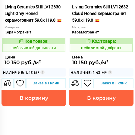
Living Ceramics Still LV12630
Living Ceramics Still LV12632
Light Grey Honed
Cloud Honed керамогранит
керамогранит 59,8x119,8
59,8x119,8
Материал:
Материал:
Керамогранит
Керамогранит
Код товара:
Код товара:
1123996
1123997
Код:
Код:
небо чистой дальности
небо чистой доброты
Цена
Цена
10 150 руб./м²
10 150 руб./м²
НАЛИЧИЕ: 1.43 М²
НАЛИЧИЕ: 1.43 М²
Заказ в 1 клик
Заказ в 1 клик
В корзину
В корзину