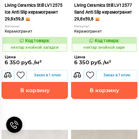
Living Ceramics Still LV12575
Living Ceramics Still LV12577
Ice Anti Slip керамогранит
Sand Anti Slip керамогранит
29,8x59,8
29,8x59,8
Материал:
Материал:
Керамогранит
Керамогранит
Код товара:
Код товара:
1129027
1129028
Код:
Код:
нектар знойной загадки
нектар знойной зари
Цена
Цена
6 350 руб./м²
6 350 руб./м²
Заказ в 1 клик
Заказ в 1 клик
В корзину
В корзину