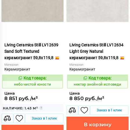
Living Ceramics Still LV12639
Living Ceramics Still LV12634
Sand Soft Textured
Light Grey Natural
керамогранит 59,8x119,8
керамогранит 59,8x119,8
Материал:
Материал:
Керамогранит
Керамогранит
Код товара:
Код товара:
1123998
1129035
Код:
Код:
небо чистой юности
нектар знойной исповеди
Цена
Цена
8 851 руб./м²
8 850 руб./м²
НАЛИЧИЕ: 1.43 М²
Заказ в 1 клик
Заказ в 1 клик
В корзину