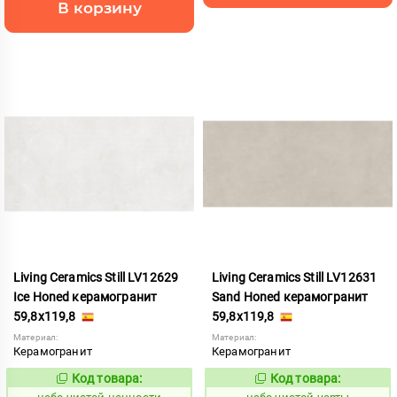
В корзину
Living Ceramics Still LV12629
Living Ceramics Still LV12631
Ice Honed керамогранит
Sand Honed керамогранит
59,8x119,8
59,8x119,8
Материал:
Материал:
Керамогранит
Керамогранит
Код товара:
Код товара:
1123992
1123995
Код:
Код: