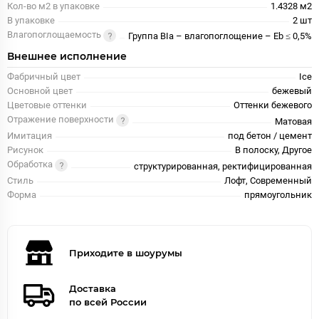
Кол-во м2 в упаковке
1.4328 м2
В упаковке
2 шт
Влагопоглощаемость
Группа BIa – влагопоглощение – Eb ≤ 0,5%
Внешнее исполнение
Фабричный цвет
Ice
Основной цвет
бежевый
Цветовые оттенки
Оттенки бежевого
Отражение поверхности
Матовая
Имитация
под бетон / цемент
Рисунок
В полоску, Другое
Обработка
структурированная, ректифицированная
Стиль
Лофт, Современный
Форма
прямоугольник
Приходите в шоурумы
Доставка
по всей России