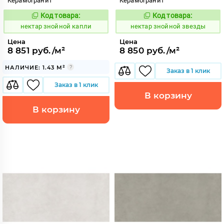
Керамогранит
Керамогранит
Код товара:
Код товара:
1129037
1129029
Код:
Код:
нектар знойной капли
нектар знойной звезды
Цена
Цена
8 851 руб./м²
8 850 руб./м²
НАЛИЧИЕ: 1.43 М²
Заказ в 1 клик
Заказ в 1 клик
В корзину
В корзину