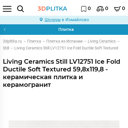
3D
PLITKA
0
0
0
Шоурум
в Измайлово
Плитка
3dplitka.ru
–
Плитка
–
Плитка из Испании
–
Living Ceramics
–
Still
–
Living Ceramics Still LV12751 Ice Fold Ductile Soft Textured
Living Ceramics Still LV12751 Ice Fold
Ductile Soft Textured 59,8x119,8 -
керамическая плитка и
керамогранит