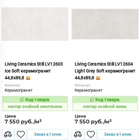
Living Ceramics Still LV12603
Living Ceramics Still LV12604
Ice Soft керамогранит
Light Grey Soft керамогранит
44,8x89,8
44,8x89,8
Материал:
Материал:
Керамогранит
Керамогранит
Код товара:
Код товара:
1129031
1129032
Код:
Код:
нектар знойной земляники
нектар знойной зимы
Цена
Цена
7 550 руб./м²
7 550 руб./м²
Заказ в 1 клик
Заказ в 1 клик