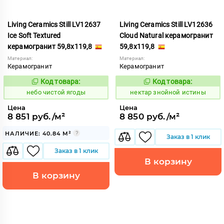
Living Ceramics Still LV12637
Living Ceramics Still LV12636
Ice Soft Textured
Cloud Natural керамогранит
керамогранит 59,8x119,8
59,8x119,8
Материал:
Материал:
Керамогранит
Керамогранит
Код товара:
Код товара:
1123999
1129036
Код:
Код:
небо чистой ягоды
нектар знойной истины
Цена
Цена
8 851 руб./м²
8 850 руб./м²
НАЛИЧИЕ: 40.84 М²
Заказ в 1 клик
Заказ в 1 клик
В корзину
В корзину