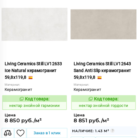
Living Ceramics Still LV12633
Living Ceramics Still LV12643
Ice Natural керамогранит
Sand Anti Slip керамогранит
59,8x119,8
59,8x119,8
Материал:
Материал:
Керамогранит
Керамогранит
Код товара:
Код товара:
1129016
1129018
Код:
Код:
нектар знойной гармонии
нектар знойной гордости
Цена
Цена
8 850 руб./м²
8 851 руб./м²
НАЛИЧИЕ: 1.43 М²
Заказ в 1 клик