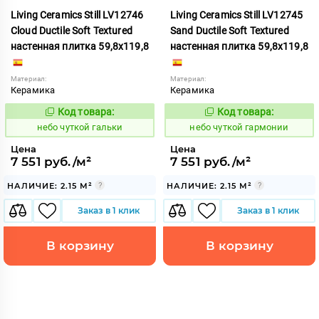
Living Ceramics Still LV12746
Living Ceramics Still LV12745
Cloud Ductile Soft Textured
Sand Ductile Soft Textured
настенная плитка 59,8x119,8
настенная плитка 59,8x119,8
Материал:
Материал:
Керамика
Керамика
Код товара:
Код товара:
1124015
1124016
Код:
Код:
небо чуткой гальки
небо чуткой гармонии
Цена
Цена
7 551 руб./м²
7 551 руб./м²
НАЛИЧИЕ: 2.15 М²
НАЛИЧИЕ: 2.15 М²
Заказ в 1 клик
Заказ в 1 клик
В корзину
В корзину