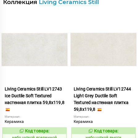
Коллекция
Living Ceramics Still
Living Ceramics Still LV12743
Living Ceramics Still LV12744
Ice Ductile Soft Textured
Light Grey Ductile Soft
настенная плитка 59,8x119,8
Textured настенная плитка
59,8x119,8
Материал:
Материал:
Керамика
Керамика
Код товара:
Код товара:
1124013
1124014
Код:
Код:
небо чуткой вселенной
небо чуткой вьюги