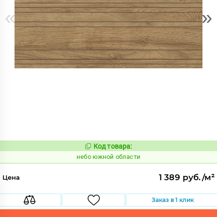
«
»
Код товара:
1124563
Код:
небо южной области
1 389 руб./м²
Цена
Заказ в 1 клик