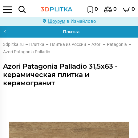
3D
PLITKA
0
0
0
Шоурум
в Измайлово
Плитка
3dplitka.ru
–
Плитка
–
Плитка из России
–
Azori
–
Patagonia
–
Azori Patagonia Palladio
Azori Patagonia Palladio 31,5x63 -
керамическая плитка и
керамогранит