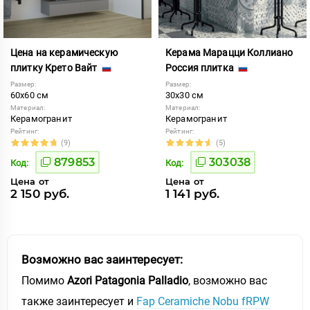
Цена на керамическую
Керама Марацци Коллиано
плитку Крето Вайт
Россия плитка
Размер:
Размер:
60x60 см
30x30 см
Материал:
Материал:
Керамогранит
Керамогранит
Рейтинг:
Рейтинг:
(9)
(5)
879853
303038
Код:
Код:
Цена от
Цена от
2 150 руб.
1 141 руб.
Возможно вас заинтересует:
Помимо
Azori Patagonia Palladio
, возможно вас
также заинтересует и
Fap Ceramiche Nobu fRPW