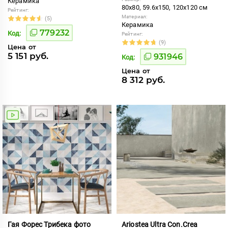
Керамика
80x80, 59.6x150, 120x120 см
Рейтинг:
Материал:
(5)
Керамика
779232
Код:
Рейтинг:
(9)
Цена от
5 151 руб.
931946
Код:
Цена от
8 312 руб.
Гая Форес Трибека фото
Ariostea Ultra Con.Crea