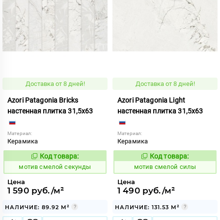
Доставка от 8 дней!
Доставка от 8 дней!
Azori Patagonia Bricks
Azori Patagonia Light
настенная плитка 31,5x63
настенная плитка 31,5x63
Материал:
Материал:
Керамика
Керамика
Код товара:
Код товара:
1042837
1042838
Код:
Код:
мотив смелой секунды
мотив смелой силы
Цена
Цена
1 590 руб./м²
1 490 руб./м²
НАЛИЧИЕ: 89.92 М²
НАЛИЧИЕ: 131.53 М²