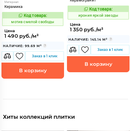
Керамогранит
Материал:
Керамика
Код товара:
1100779
Код:
Код товара:
ирония яркой звезды
1042835
Код:
мотив смелой свободы
Цена
1 350 руб./м²
Цена
1 490 руб./м²
НАЛИЧИЕ: 145.14 М²
НАЛИЧИЕ: 99.69 М²
Заказ в 1 клик
Заказ в 1 клик
В корзину
В корзину
Хиты коллекций плитки