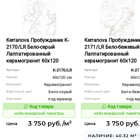
Kerranova Пробуждение K-
Kerranova Пробуждение
2170/LR Бело-серый
2171/LR Бело-бежевый
Лаппатированный
Лаппатированный
керамогранит 60x120
керамогранит 60x120
K-2170/LR
K-21
Артикул:
Артикул:
60x120 см
60x1
Размер:
Размер:
Керамогранит
Керамог
Материал:
Материал:
Бело-серый
Бело-бе
Фабричный цвет:
Фабричный цвет:
под мрамор
под м
Имитация:
Имитация:
Код товара:
Код товара:
1124691
1124693
Код товара:
Код то
небо январской палитры
небо январской памят
3 750 руб./м²
3 750 руб.
Цена
Цена
НАЛИЧИЕ: 40.32 М²