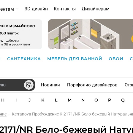
3D дизайн
Контакты
Дизайнерам
иентам
И
САНТЕХНИКА
МЕБЕЛЬ ДЛЯ ВАННОЙ
ОБОИ
Новинки
Портфолио дизайнеров
Отз
H
I
J
K
L
M
N
O
P
Q
ние
–
Kerranova Пробуждение K-2171/NR Бело-бежевый Натураль
-2171/NR Бело-бежевый Нат