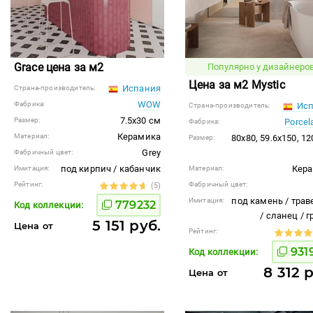
Grace цена за м2
Популярно у дизайнеров
Цена за м2 Mystic
Испания
Страна-производитель:
WOW
Фабрика:
Исп
Страна-производитель:
7.5x30 см
Размер:
Porcel
Фабрика:
Керамика
Материал:
80x80, 59.6x150, 1
Размер:
Grey
Фабричный цвет:
под кирпич / кабанчик
Кер
Имитация:
Материал:
Рейтинг:
Фабричный цвет:
(5)
под камень / трав
Имитация:
779232
Код коллекции:
/ сланец / 
5 151 руб.
Цена от
Рейтинг:
931
Код коллекции:
8 312 
Цена от