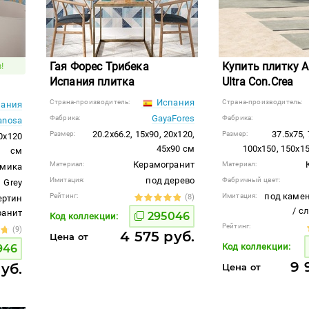
Гая Форес Трибека
Купить плитку A
!
Испания плитка
Ultra Con.Crea
Испания
Страна-производитель:
Страна-производитель:
ания
GayaFores
Фабрика:
Фабрика:
anosa
20.2x66.2, 15x90, 20x120,
37.5x75,
Размер:
Размер:
20x120
45x90 см
100x150, 150x1
см
Керамогранит
Материал:
Материал:
амика
под дерево
Имитация:
Фабричный цвет:
Grey
под камен
Рейтинг:
Имитация:
(8)
ертин
/ с
гранит
295046
Код коллекции:
Рейтинг:
(9)
4 575 руб.
Цена от
Код коллекции:
946
9 
руб.
Цена от