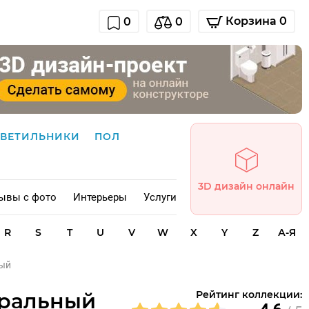
Корзина 0
0
0
СВЕТИЛЬНИКИ
ПОЛ
3D дизайн онлайн
ывы с фото
Интерьеры
Услуги
R
S
T
U
V
W
X
Y
Z
А-Я
ный
уральный
Рейтинг коллекции: