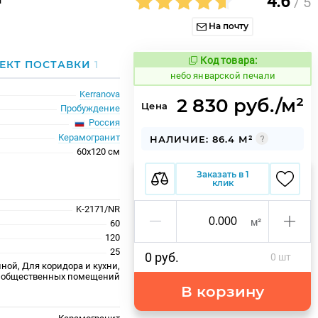
4.6
/ 5
На почту
Код товара:
1124695
ЕКТ ПОСТАВКИ
1
Код товара:
небо январской печали
Kerranova
2 830 руб./м²
Цена
Пробуждение
Россия
Керамогранит
НАЛИЧИЕ: 86.4 М²
60x120 см
Заказать в 1
клик
K-2171/NR
м²
60
120
25
0 руб.
0 шт
ной, Для коридора и кухни,
 общественных помещений
В корзину