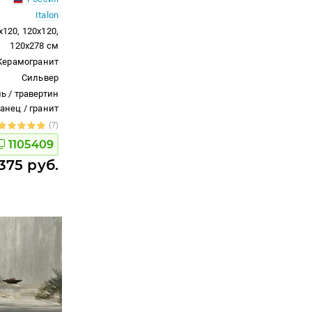
Italon
x120, 120x120,
120x278 см
Керамогранит
Сильвер
ь / травертин
ланец / гранит
(7)
1105409
375 руб.