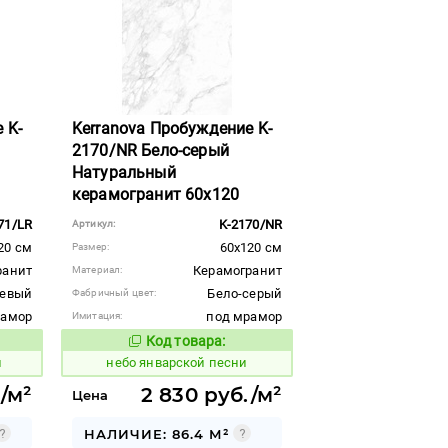
 K-
Kerranova Пробуждение K-
2170/NR Бело-серый
Натуральный
керамогранит 60x120
71/LR
K-2170/NR
Артикул:
20 см
60x120 см
Размер:
ранит
Керамогранит
Материал:
жевый
Бело-серый
Фабричный цвет:
рамор
под мрамор
Имитация:
Код товара:
1124694
вара:
Код товара:
и
небо январской песни
/м²
2 830 руб./м²
Цена
НАЛИЧИЕ: 86.4 М²