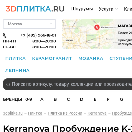
3D
ПЛИТКА
.RU
Шоурумы
Услуги
Кл
+7 (495) 966-18-01
ПН-ПТ
8:00—20:00
СБ-ВС
8:00—20:00
ПЛИТКА
КЕРАМОГРАНИТ
МОЗАИКА
СТУПЕН
ЛЕПНИНА
БРЕНДЫ
0-9
A
B
C
D
E
F
G
3dplitka.ru
–
Плитка
–
Плитка из России
–
Kerranova
–
Пробужде
Kerranova Пробуждение K