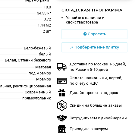
Керамогранит
10.0
СКЛАДСКАЯ ПРОГРАММА
34.33 кг
Узнайте о наличии и
0.72
свойствах товара
1.44 м2
2 шт
Спросить
Подберите мне плитку
Бело-бежевый
белый
Белая, Оттенки бежевого
Доставка по Москве 1-5 дней,
Матовая
по России 5-10 дней
под мрамор
Оплата наличными, картой,
Мрамор
по счету с НДС
альная, ректифицированная
Современный
Дизайн-проект в подарок
прямоугольник
Скидки на большие заказы
Сотрудничаем с дизайнерами
Приходите в шоурум