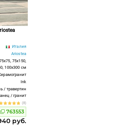
riostea
Италия
Ariostea
 75x75, 75x150,
50, 100x300 см
Керамогранит
Ink
ь / травертин
ланец / гранит
(8)
763553
940 руб.