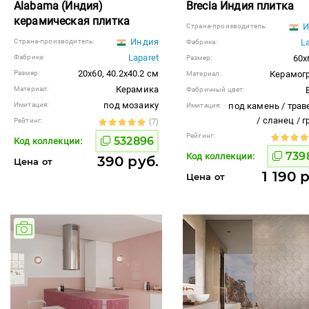
Alabama (Индия)
Brecia Индия плитка
керамическая плитка
И
Страна-производитель:
Индия
Страна-производитель:
L
Фабрика:
Laparet
Фабрика:
60x
Размер:
20x60, 40.2x40.2 см
Размер:
Керамог
Материал:
Керамика
Материал:
Фабричный цвет:
под мозаику
Имитация:
под камень / трав
Имитация:
/ сланец / 
Рейтинг:
(7)
Рейтинг:
532896
Код коллекции:
739
Код коллекции:
390 руб.
Цена от
1 190 
Цена от