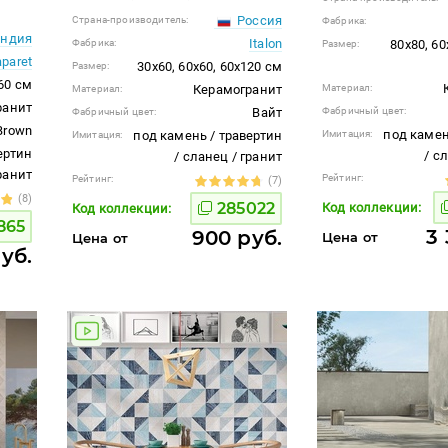
Россия
Страна-производитель:
Фабрика:
ндия
Italon
Фабрика:
80x80, 60
Размер:
aparet
30x60, 60x60, 60x120 см
Размер:
60 см
Керамогранит
Материал:
Материал:
ранит
Вайт
Фабричный цвет:
Фабричный цвет:
Brown
под камен
под камень / травертин
Имитация:
Имитация:
ертин
/ с
/ сланец / гранит
гранит
Рейтинг:
Рейтинг:
(7)
(8)
285022
Код коллекции:
Код коллекции:
865
3 
900 руб.
Цена от
Цена от
руб.