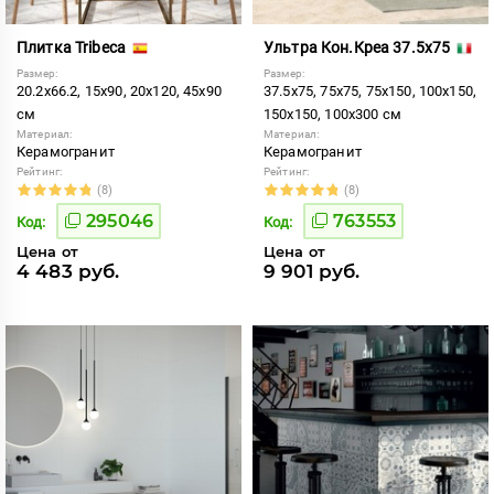
Плитка Tribeca
Ультра Кон.Креа 37.5x75
Размер:
Размер:
20.2x66.2, 15x90, 20x120, 45x90
37.5x75, 75x75, 75x150, 100x150,
см
150x150, 100x300 см
Материал:
Материал:
Керамогранит
Керамогранит
Рейтинг:
Рейтинг:
(8)
(8)
295046
763553
Код:
Код:
Цена от
Цена от
4 483 руб.
9 901 руб.