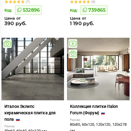
(7)
(8)
532896
739865
Код:
Код:
Цена от
Цена от
390 руб.
1 190 руб.
Италон Эклипс
Коллекция плитки Italon
керамическая плитка для
Forum (Форум)
пола
Размер:
80x80, 60x120, 120x120, 120x278
Размер:
см
30x60, 60x60, 60x120 см