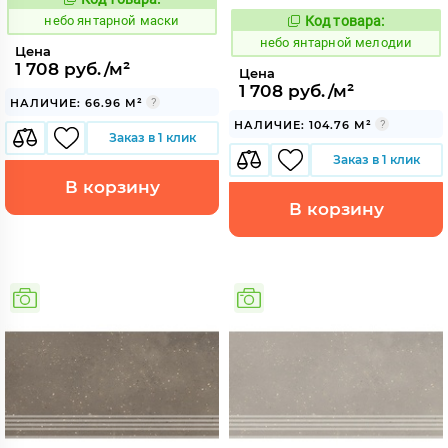
1124797
Код:
небо янтарной маски
Код товара:
1124798
Код:
небо янтарной мелодии
Цена
1 708 руб./м²
Цена
1 708 руб./м²
НАЛИЧИЕ: 66.96 М²
НАЛИЧИЕ: 104.76 М²
Заказ в 1 клик
Заказ в 1 клик
В корзину
В корзину