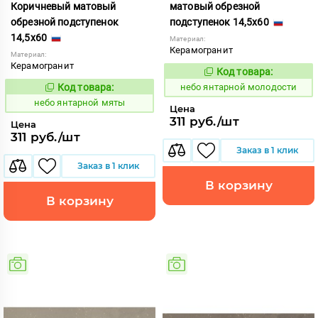
Коричневый матовый
матовый обрезной
обрезной подступенок
подступенок 14,5x60
14,5x60
Материал:
Керамогранит
Материал:
Керамогранит
Код товара:
1124804
Код:
Код товара:
небо янтарной молодости
1124806
Код:
небо янтарной мяты
Цена
311 руб./шт
Цена
311 руб./шт
Заказ в 1 клик
Заказ в 1 клик
В корзину
В корзину