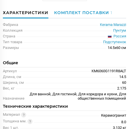
ХАРАКТЕРИСТИКИ
КОМПЛЕКТ ПОСТАВКИ
1
Фабрика
Kerama Marazzi
Коллекция
Пунтум
Россия
Страна
Тип товара
Подступенок
Размеры
14.5x60 см
Общие
Артикул
KM6060G1191R8ALT
Длина, см
14.5
Ширина, см
60
Вес, кг
2.175
Для ванной, Для гостиной, Для коридора и кухни, Для
Назначение
общественных помещений
Технические характеристики
Материал
Керамогранит
Толщина мм.
8.0
Вес 1 шт.
3.132 кг