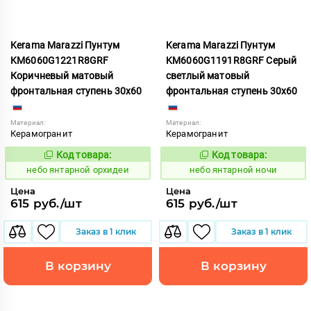
Kerama Marazzi Пунтум
Kerama Marazzi Пунтум
KM6060G1221R8GRF
KM6060G1191R8GRF Серый
Коричневый матовый
светлый матовый
фронтальная ступень 30x60
фронтальная ступень 30x60
Материал:
Материал:
Керамогранит
Керамогранит
Код товара:
Код товара:
1124814
1124811
Код:
Код:
небо янтарной орхидеи
небо янтарной ночи
Цена
Цена
615 руб./шт
615 руб./шт
Заказ в 1 клик
Заказ в 1 клик
В корзину
В корзину