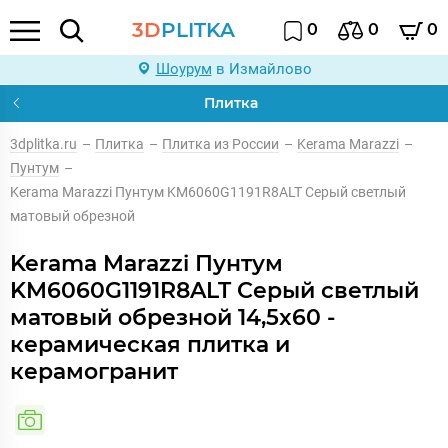
3D
PLITKA
0
0
0
Шоурум
в Измайлово
Плитка
3dplitka.ru
–
Плитка
–
Плитка из России
–
Kerama Marazzi
–
Пунтум
–
Kerama Marazzi Пунтум KM6060G1191R8ALT Серый светлый
матовый обрезной
Kerama Marazzi Пунтум
KM6060G1191R8ALT Серый светлый
матовый обрезной 14,5x60 -
керамическая плитка и
керамогранит