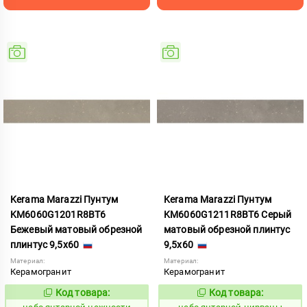
Kerama Marazzi Пунтум
Kerama Marazzi Пунтум
KM6060G1201R8BT6
KM6060G1211R8BT6 Серый
Бежевый матовый обрезной
матовый обрезной плинтус
плинтус 9,5x60
9,5x60
Материал:
Материал:
Керамогранит
Керамогранит
Код товара:
Код товара:
1124808
1124809
Код:
Код: