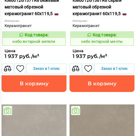
KM6012G1371R8 Бежевый
KM6012G1381R8 Серый
матовый обрезной
матовый обрезной
керамогранит 60x119,5
керамогранит 60x119,5
Материал:
Материал:
Керамогранит
Керамогранит
Код товара:
Код товара:
1124800
1124801
Код:
Код:
небо янтарной метели
небо янтарной мечты
Цена
Цена
1 937 руб./м²
1 937 руб./м²
Заказ в 1 клик
Заказ в 1 клик
В корзину
В корзину