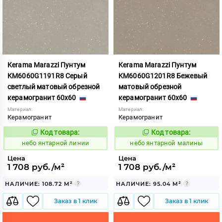
Kerama Marazzi Пунтум
Kerama Marazzi Пунтум
KM6060G1191R8 Серый
KM6060G1201R8 Бежевый
светлый матовый обрезной
матовый обрезной
керамогранит 60x60
керамогранит 60x60
Материал:
Материал:
Керамогранит
Керамогранит
Код товара:
Код товара:
1124794
1124796
Код:
Код:
небо янтарной линии
небо янтарной малины
Цена
Цена
1 708 руб./м²
1 708 руб./м²
НАЛИЧИЕ: 108.72 М²
НАЛИЧИЕ: 95.04 М²
Заказ в 1 клик
Заказ в 1 клик