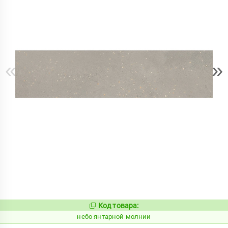
«
»
Код товара:
1124803
Код:
небо янтарной молнии