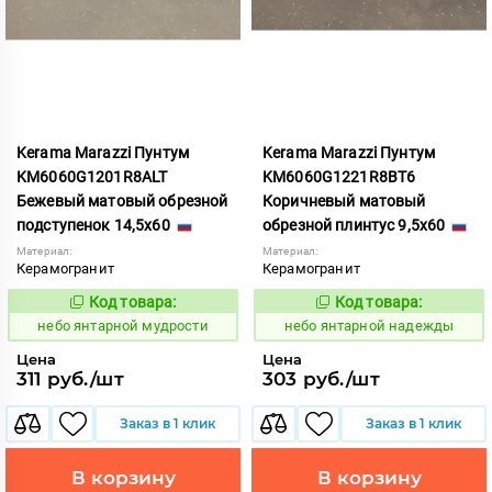
Kerama Marazzi Пунтум
Kerama Marazzi Пунтум
KM6060G1201R8ALT
KM6060G1221R8BT6
Бежевый матовый обрезной
Коричневый матовый
подступенок 14,5x60
обрезной плинтус 9,5x60
Материал:
Материал:
Керамогранит
Керамогранит
Код товара:
Код товара:
1124805
1124807
Код:
Код:
небо янтарной мудрости
небо янтарной надежды
Цена
Цена
311 руб./шт
303 руб./шт
Заказ в 1 клик
Заказ в 1 клик
В корзину
В корзину