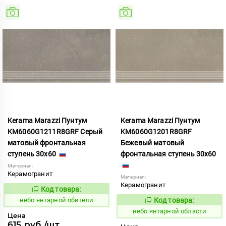
Kerama Marazzi Пунтум
Kerama Marazzi Пунтум
KM6060G1211R8GRF Серый
KM6060G1201R8GRF
матовый фронтальная
Бежевый матовый
ступень 30x60
фронтальная ступень 30x60
Материал:
Керамогранит
Материал:
Керамогранит
Код товара:
1124812
Код:
небо янтарной обители
Код товара:
1124813
Код:
небо янтарной области
Цена
615 руб./шт