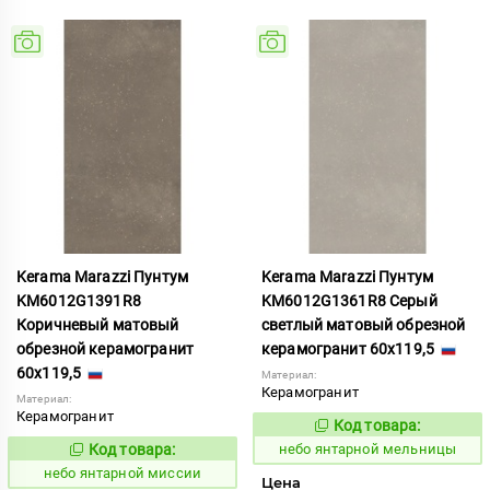
Kerama Marazzi Пунтум
Kerama Marazzi Пунтум
KM6012G1391R8
KM6012G1361R8 Серый
Коричневый матовый
светлый матовый обрезной
обрезной керамогранит
керамогранит 60x119,5
60x119,5
Материал:
Керамогранит
Материал:
Керамогранит
Код товара:
1124799
Код:
Код товара:
небо янтарной мельницы
1124802
Код:
небо янтарной миссии
Цена