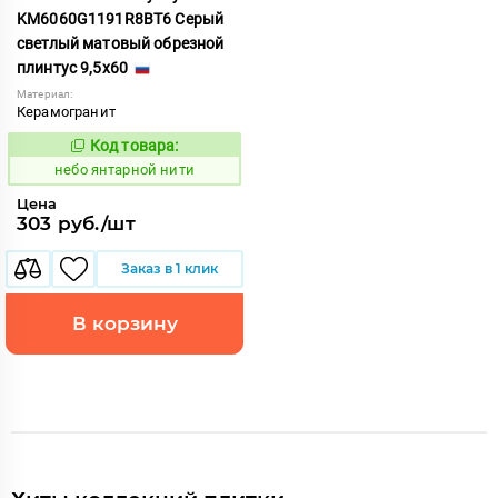
KM6060G1191R8BT6 Серый
светлый матовый обрезной
плинтус 9,5x60
Материал:
Керамогранит
Код товара:
1124810
Код:
небо янтарной нити
Цена
303 руб./шт
Заказ в 1 клик
В корзину