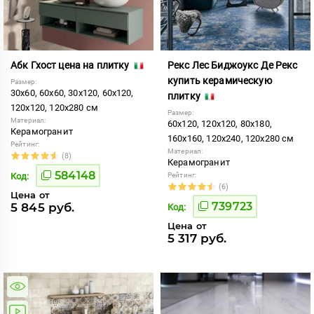
Абк Гхост цена на плитку
Рекс Лес Биджоукс Де Рекс
купить керамическую
Размер:
30x60, 60x60, 30x120, 60x120,
плитку
120x120, 120x280 см
Размер:
Материал:
60x120, 120x120, 80x180,
Керамогранит
160x160, 120x240, 120x280 см
Рейтинг:
Материал:
(8)
Керамогранит
584148
Код:
Рейтинг:
(6)
Цена от
739723
5 845 руб.
Код:
Цена от
5 317 руб.