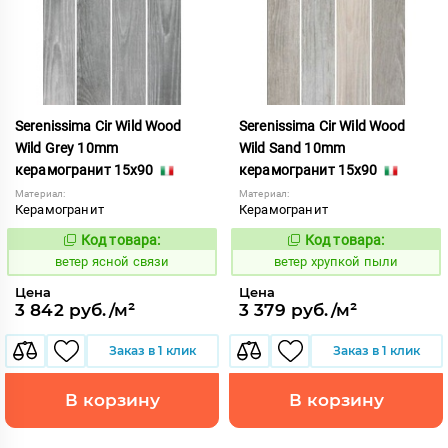
Serenissima Cir Wild Wood
Serenissima Cir Wild Wood
Wild Grey 10mm
Wild Sand 10mm
керамогранит 15x90
керамогранит 15x90
Материал:
Материал:
Керамогранит
Керамогранит
Код товара:
Код товара:
124961
123701
Код:
Код:
ветер ясной связи
ветер хрупкой пыли
Цена
Цена
3 842 руб./м²
3 379 руб./м²
Заказ в 1 клик
Заказ в 1 клик
В корзину
В корзину