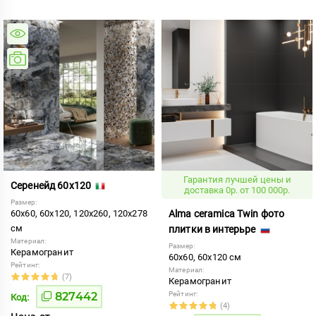
Гарантия лучшей цены и
Серенейд 60x120
доставка 0р. от 100 000р.
Размер:
60x60, 60x120, 120x260, 120x278
Alma ceramica Twin фото
см
плитки в интерьре
Материал:
Размер:
Керамогранит
60x60, 60x120 см
Рейтинг:
Материал:
(7)
Керамогранит
827442
Рейтинг:
Код:
(4)
Цена от