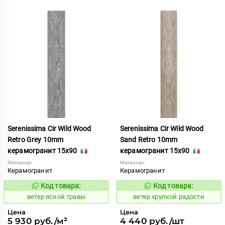
Serenissima Cir Wild Wood
Serenissima Cir Wild Wood
Retro Grey 10mm
Sand Retro 10mm
керамогранит 15x90
керамогранит 15x90
Материал:
Материал:
Керамогранит
Керамогранит
Код товара:
Код товара:
124982
123702
Код:
Код:
ветер ясной травы
ветер хрупкой радости
Цена
Цена
5 930 руб./м²
4 440 руб./шт