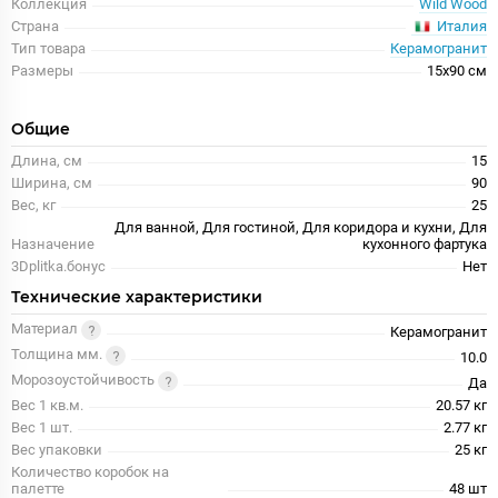
Коллекция
Wild Wood
Италия
Страна
Тип товара
Керамогранит
Размеры
15x90 см
Общие
Длина, см
15
Ширина, см
90
Вес, кг
25
Для ванной, Для гостиной, Для коридора и кухни, Для
Назначение
кухонного фартука
3Dplitka.бонус
Нет
Технические характеристики
Материал
Керамогранит
Толщина мм.
10.0
Морозоустойчивость
Да
Вес 1 кв.м.
20.57 кг
Вес 1 шт.
2.77 кг
Вес упаковки
25 кг
Количество коробок на
палетте
48 шт