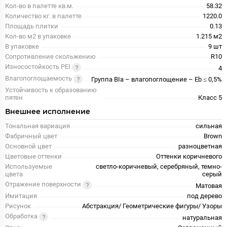
Кол-во в палетте кв.м.
58.32
Количество кг. в палетте
1220.0
Площадь плитки
0.13
Кол-во м2 в упаковке
1.215 м2
В упаковке
9 шт
Сопротивление скольжению
R10
Износостойкость PEI
4
Влагопоглощаемость
Группа BIa – влагопоглощение – Eb ≤ 0,5%
Устойчивость к образованию
пятен
Класс 5
Внешнее исполнение
Тональная вариация
сильная
Фабричный цвет
Brown
Основной цвет
разноцветная
Цветовые оттенки
Оттенки коричневого
Используемые
светло-коричневый, серебряный, темно-
цвета
серый
Отражение поверхности
Матовая
Имитация
под дерево
Рисунок
Абстракция/ Геометрические фигуры/ Узоры
Обработка
натуральная