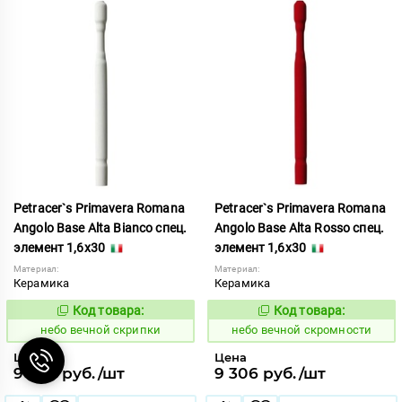
Petracer`s Primavera Romana
Petracer`s Primavera Romana
Angolo Base Alta Bianco спец.
Angolo Base Alta Rosso спец.
элемент 1,6x30
элемент 1,6x30
Материал:
Материал:
Керамика
Керамика
Код товара:
Код товара:
1111092
1111093
Код:
Код:
небо вечной скрипки
небо вечной скромности
Цена
Цена
9 306 руб./шт
9 306 руб./шт