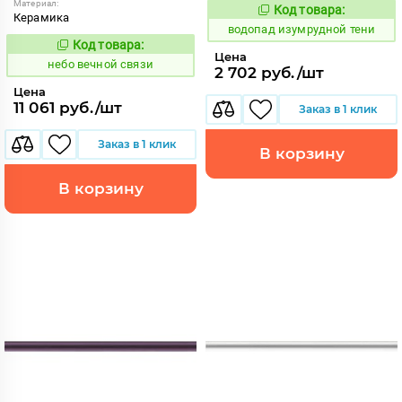
Материал:
Код товара:
191853
Код:
Керамика
водопад изумрудной тени
Код товара:
1111086
Код:
Цена
небо вечной связи
2 702 руб./шт
Цена
11 061 руб./шт
Заказ в 1 клик
Заказ в 1 клик
В корзину
В корзину