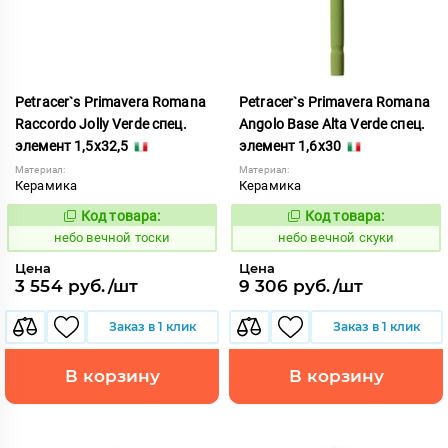
Petracer`s Primavera Romana
Petracer`s Primavera Romana
Raccordo Jolly Verde спец.
Angolo Base Alta Verde спец.
элемент 1,5x32,5
элемент 1,6x30
Материал:
Материал:
Керамика
Керамика
Код товара:
Код товара:
1111106
1111094
Код:
Код:
небо вечной тоски
небо вечной скуки
Цена
Цена
3 554 руб./шт
9 306 руб./шт
Заказ в 1 клик
Заказ в 1 клик
В корзину
В корзину