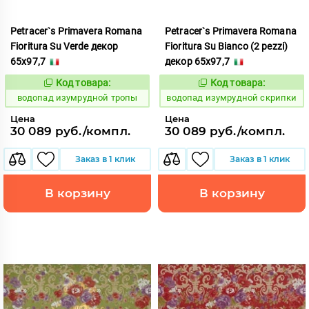
Petracer`s Primavera Romana
Petracer`s Primavera Romana
Fioritura Su Verde декор
Fioritura Su Bianco (2 pezzi)
65x97,7
декор 65x97,7
Код товара:
Код товара:
191858
191842
Код:
Код:
водопад изумрудной тропы
водопад изумрудной скрипки
Цена
Цена
30 089 руб./компл.
30 089 руб./компл.
Заказ в 1 клик
Заказ в 1 клик
В корзину
В корзину