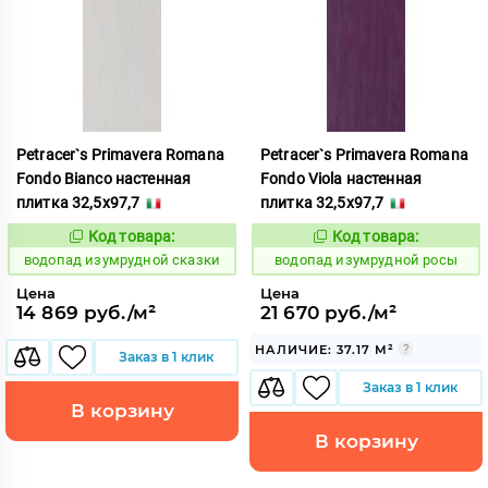
Petracer`s Primavera Romana
Petracer`s Primavera Romana
Fondo Bianco настенная
Fondo Viola настенная
плитка 32,5x97,7
плитка 32,5x97,7
Код товара:
Код товара:
191840
191832
Код:
Код:
водопад изумрудной сказки
водопад изумрудной росы
Цена
Цена
14 869 руб./м²
21 670 руб./м²
НАЛИЧИЕ: 37.17 М²
Заказ в 1 клик
Заказ в 1 клик
В корзину
В корзину