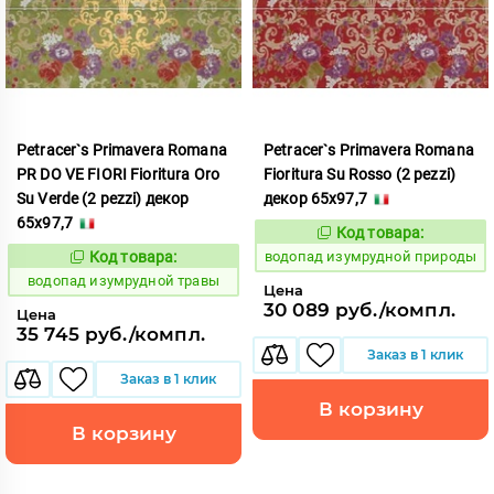
Petracer`s Primavera Romana
Petracer`s Primavera Romana
PR DO VE FIORI Fioritura Oro
Fioritura Su Rosso (2 pezzi)
Su Verde (2 pezzi) декор
декор 65x97,7
65x97,7
Код товара:
191850
Код:
Код товара:
водопад изумрудной природы
191857
Код:
водопад изумрудной травы
Цена
30 089 руб./компл.
Цена
35 745 руб./компл.
Заказ в 1 клик
Заказ в 1 клик
В корзину
В корзину