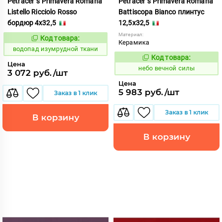
Petracer`s Primavera Romana
Petracer`s Primavera Romana
Listello Ricciolo Rosso
Battiscopa Bianco плинтус
бордюр 4x32,5
12,5x32,5
Материал:
Код товара:
191855
Код:
Керамика
водопад изумрудной ткани
Код товара:
1111088
Код:
Цена
небо вечной силы
3 072 руб./шт
Цена
5 983 руб./шт
Заказ в 1 клик
Заказ в 1 клик
В корзину
В корзину