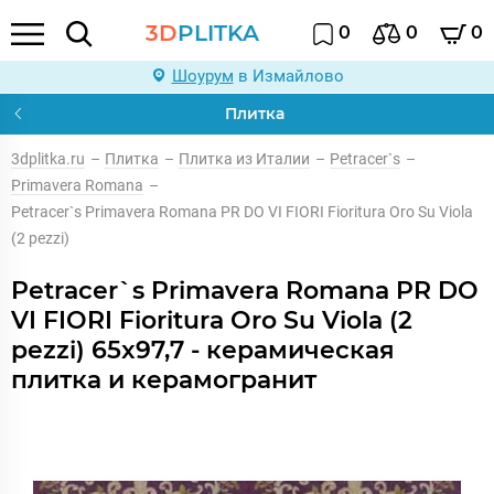
3D
PLITKA
0
0
0
Шоурум
в Измайлово
Плитка
3dplitka.ru
–
Плитка
–
Плитка из Италии
–
Petracer`s
–
Primavera Romana
–
Petracer`s Primavera Romana PR DO VI FIORI Fioritura Oro Su Viola
(2 pezzi)
Petracer`s Primavera Romana PR DO
VI FIORI Fioritura Oro Su Viola (2
pezzi) 65x97,7 - керамическая
плитка и керамогранит