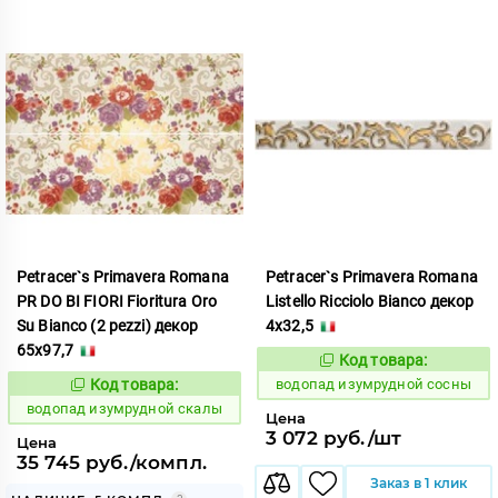
Petracer`s Primavera Romana
Petracer`s Primavera Romana
PR DO BI FIORI Fioritura Oro
Listello Ricciolo Bianco декор
Su Bianco (2 pezzi) декор
4x32,5
65x97,7
Код товара:
191847
Код:
Код товара:
водопад изумрудной сосны
191841
Код:
водопад изумрудной скалы
Цена
3 072 руб./шт
Цена
35 745 руб./компл.
Заказ в 1 клик