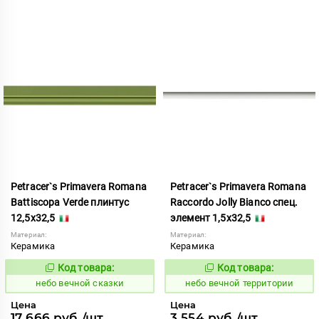
Petracer`s Primavera Romana
Petracer`s Primavera Romana
Battiscopa Verde плинтус
Raccordo Jolly Bianco спец.
12,5x32,5
элемент 1,5x32,5
Материал:
Материал:
Керамика
Керамика
Код товара:
Код товара:
1111090
1111104
Код:
Код:
небо вечной сказки
небо вечной территории
Цена
Цена
17 666 руб./шт
3 554 руб./шт