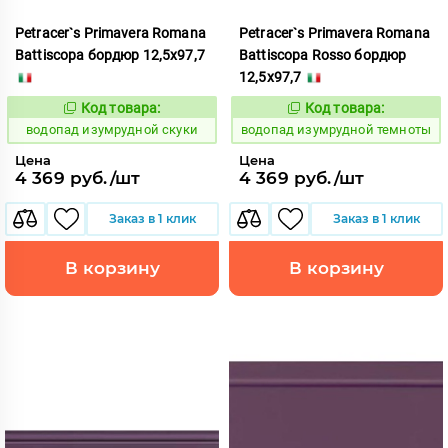
Petracer`s Primavera Romana
Petracer`s Primavera Romana
Battiscopa бордюр 12,5x97,7
Battiscopa Rosso бордюр
12,5x97,7
Код товара:
Код товара:
191844
191852
Код:
Код:
водопад изумрудной скуки
водопад изумрудной темноты
Цена
Цена
4 369 руб./шт
4 369 руб./шт
Заказ в 1 клик
Заказ в 1 клик
В корзину
В корзину