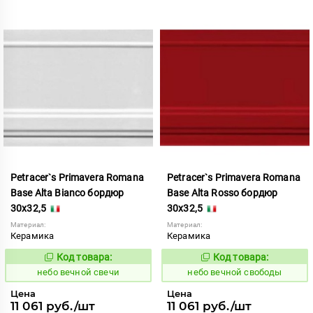
Petracer`s Primavera Romana
Petracer`s Primavera Romana
Base Alta Bianco бордюр
Base Alta Rosso бордюр
30x32,5
30x32,5
Материал:
Материал:
Керамика
Керамика
Код товара:
Код товара:
1111084
1111085
Код:
Код:
небо вечной свечи
небо вечной свободы
Цена
Цена
11 061 руб./шт
11 061 руб./шт