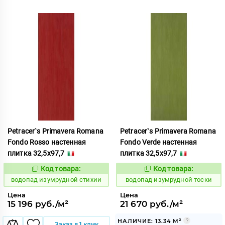
Petracer`s Primavera Romana
Petracer`s Primavera Romana
Fondo Rosso настенная
Fondo Verde настенная
плитка 32,5x97,7
плитка 32,5x97,7
Код товара:
Код товара:
191848
191856
Код:
Код:
водопад изумрудной стихии
водопад изумрудной тоски
Цена
Цена
15 196 руб./м²
21 670 руб./м²
НАЛИЧИЕ: 13.34 М²
Заказ в 1 клик