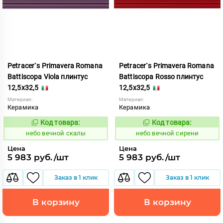
Petracer`s Primavera Romana
Petracer`s Primavera Romana
Battiscopa Viola плинтус
Battiscopa Rosso плинтус
12,5x32,5
12,5x32,5
Материал:
Материал:
Керамика
Керамика
Код товара:
Код товара:
1111091
1111089
Код:
Код:
небо вечной скалы
небо вечной сирени
Цена
Цена
5 983 руб./шт
5 983 руб./шт
Заказ в 1 клик
Заказ в 1 клик
В корзину
В корзину