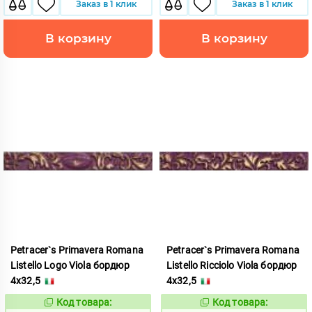
Заказ в 1 клик
Заказ в 1 клик
В корзину
В корзину
Petracer`s Primavera Romana
Petracer`s Primavera Romana
Listello Logo Viola бордюр
Listello Ricciolo Viola бордюр
4x32,5
4x32,5
Код товара:
Код товара:
191838
191839
Код:
Код: