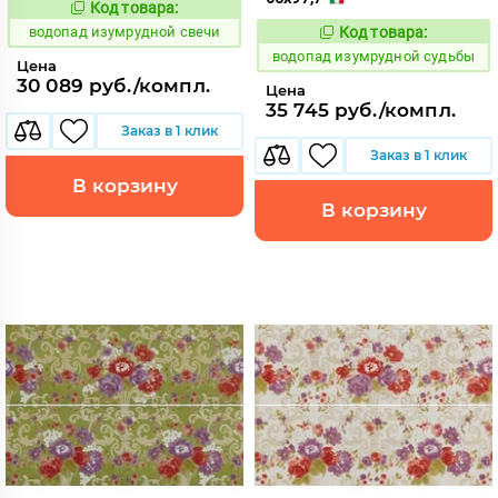
Код товара:
191834
Код:
водопад изумрудной свечи
Код товара:
191849
Код:
водопад изумрудной судьбы
Цена
30 089 руб./компл.
Цена
35 745 руб./компл.
Заказ в 1 клик
Заказ в 1 клик
В корзину
В корзину