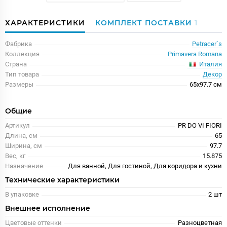
ХАРАКТЕРИСТИКИ
КОМПЛЕКТ ПОСТАВКИ
1
Фабрика
Petracer`s
Коллекция
Primavera Romana
Италия
Страна
Тип товара
Декор
Размеры
65x97.7 см
Общие
Артикул
PR DO VI FIORI
Длина, см
65
Ширина, см
97.7
Вес, кг
15.875
Назначение
Для ванной, Для гостиной, Для коридора и кухни
Технические характеристики
В упаковке
2 шт
Внешнее исполнение
Цветовые оттенки
Разноцветная