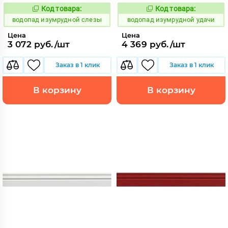
Код товара:
Код товара:
191846
191860
Код:
Код:
водопад изумрудной слезы
водопад изумрудной удачи
Цена
Цена
3 072 руб./шт
4 369 руб./шт
Заказ в 1 клик
Заказ в 1 клик
В корзину
В корзину