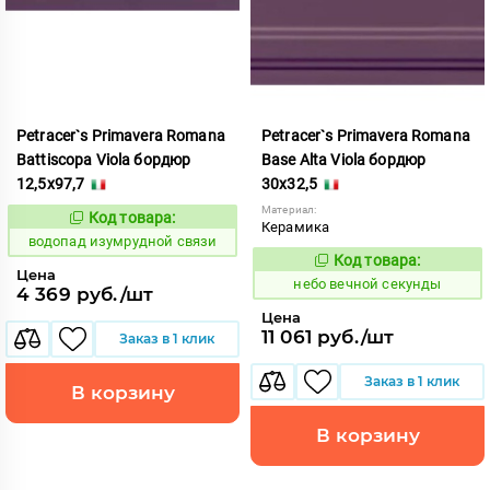
Petracer`s Primavera Romana
Petracer`s Primavera Romana
Battiscopa Viola бордюр
Base Alta Viola бордюр
12,5x97,7
30x32,5
Материал:
Код товара:
191836
Код:
Керамика
водопад изумрудной связи
Код товара:
1111087
Код:
Цена
небо вечной секунды
4 369 руб./шт
Цена
11 061 руб./шт
Заказ в 1 клик
Заказ в 1 клик
В корзину
В корзину