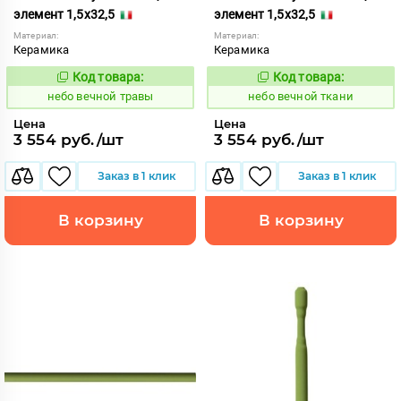
элемент 1,5x32,5
элемент 1,5x32,5
Материал:
Материал:
Керамика
Керамика
Код товара:
Код товара:
1111107
1111105
Код:
Код:
небо вечной травы
небо вечной ткани
Цена
Цена
3 554 руб./шт
3 554 руб./шт
Заказ в 1 клик
Заказ в 1 клик
В корзину
В корзину