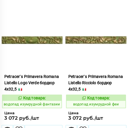
Petracer`s Primavera Romana
Petracer`s Primavera Romana
Listello Logo Verde бордюр
Listello Ricciolo бордюр
4x32,5
4x32,5
Код товара:
Код товара:
191862
191863
Код:
Код:
водопад изумрудной фантазии
водопад изумрудной феи
Цена
Цена
3 072 руб./шт
3 072 руб./шт