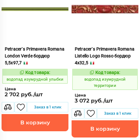
Petracer`s Primavera Romana
Petracer`s Primavera Romana
London Verde бордюр
Listello Logo Rosso бордюр
5,5x97,7
4x32,5
Код товара:
Код товара:
191861
191854
Код:
Код:
водопад изумрудной улыбки
водопад изумрудной
территории
Цена
2 702 руб./шт
Цена
3 072 руб./шт
Заказ в 1 клик
Заказ в 1 клик
В корзину
В корзину