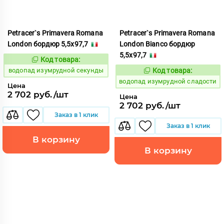
Petracer`s Primavera Romana
Petracer`s Primavera Romana
London бордюр 5,5x97,7
London Bianco бордюр
5,5x97,7
Код товара:
191837
Код:
водопад изумрудной секунды
Код товара:
191845
Код:
водопад изумрудной сладости
Цена
2 702 руб./шт
Цена
2 702 руб./шт
Заказ в 1 клик
Заказ в 1 клик
В корзину
В корзину