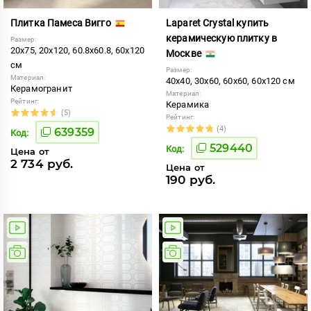
Плитка Памеса Вигго
Laparet Crystal купить
керамическую плитку в
Размер:
20x75, 20x120, 60.8x60.8, 60x120
Москве
см
Размер:
Материал:
40x40, 30x60, 60x60, 60x120 см
Керамогранит
Материал:
Рейтинг:
Керамика
(5)
Рейтинг:
(4)
639359
Код:
529440
Код:
Цена от
2 734 руб.
Цена от
190 руб.