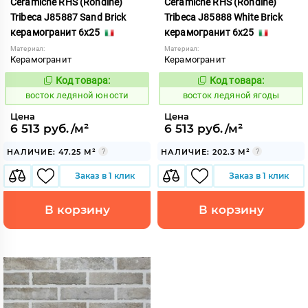
Ceramiche RHS (Rondine)
Ceramiche RHS (Rondine)
Tribeca J85887 Sand Brick
Tribeca J85888 White Brick
керамогранит 6x25
керамогранит 6x25
Материал:
Материал:
Керамогранит
Керамогранит
Код товара:
Код товара:
208873
208874
Код:
Код:
восток ледяной юности
восток ледяной ягоды
Цена
Цена
6 513 руб./м²
6 513 руб./м²
НАЛИЧИЕ: 47.25 М²
НАЛИЧИЕ: 202.3 М²
Заказ в 1 клик
Заказ в 1 клик
В корзину
В корзину