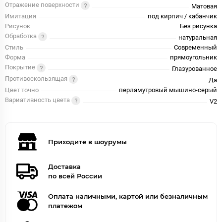
Отражение поверхности
Матовая
Имитация
под кирпич / кабанчик
Рисунок
Без рисунка
Обработка
натуральная
Стиль
Современный
Форма
прямоугольник
Покрытие
Глазурованное
Противоскользящая
Да
Цвет точно
перламутровый мышино-серый
Вариативность цвета
V2
Приходите в шоурумы
Доставка
по всей России
Оплата наличными, картой или безналичным
платежом