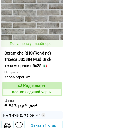
Популярно у дизайнеров!
Ceramiche RHS (Rondine)
Tribeca J85884 Mud Brick
керамогранит 6x25
Материал:
Керамогранит
Код товара:
208870
Код:
восток ледяной черты
Цена
6 513 руб./м²
НАЛИЧИЕ: 75.09 М²
Заказ в 1 клик