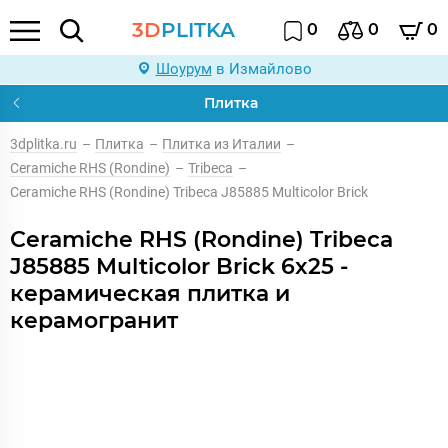
3D
PLITKA
0
0
0
Шоурум
в Измайлово
Плитка
3dplitka.ru
–
Плитка
–
Плитка из Италии
–
Ceramiche RHS (Rondine)
–
Tribeca
–
Ceramiche RHS (Rondine) Tribeca J85885 Multicolor Brick
Ceramiche RHS (Rondine) Tribeca
J85885 Multicolor Brick 6x25 -
керамическая плитка и
керамогранит