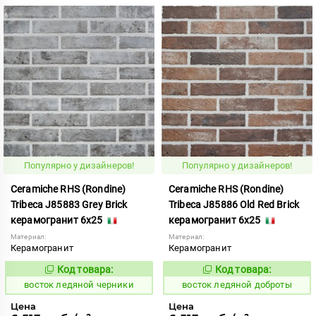
Популярно у дизайнеров!
Популярно у дизайнеров!
Ceramiche RHS (Rondine)
Ceramiche RHS (Rondine)
Tribeca J85883 Grey Brick
Tribeca J85886 Old Red Brick
керамогранит 6x25
керамогранит 6x25
Материал:
Материал:
Керамогранит
Керамогранит
Код товара:
Код товара:
208869
208872
Код:
Код:
восток ледяной черники
восток ледяной доброты
Цена
Цена