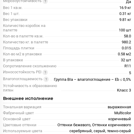
Морозоустойчивость
Да
Вес 1 кв.м.
16.9 кг
Вес 1 шт.
0.31 кг
Вес упаковки
9.81 кг
Количество коробок на
палетте
100 шт
Кол-во в палетте кв.м.
58.0
Количество кг. в палетте
980.2
Площадь плитки
0.015
Кол-во м2 в упаковке
0.58 м2
В упаковке
32 шт
Сопротивление скольжению
R11
Износостойкость PEI
5
Влагопоглощаемость
Группа BIa – влагопоглощение – Eb ≤ 0,5%
Устойчивость к образованию
пятен
Класс 3
Внешнее исполнение
Тональная вариация
выраженная
Фабричный цвет
Multicolor
Основной цвет
коричневый
Цветовые оттенки
Оттенки бежевого, Оттенки коричневого
Используемые цвета
серебряный, серый, темно-серый