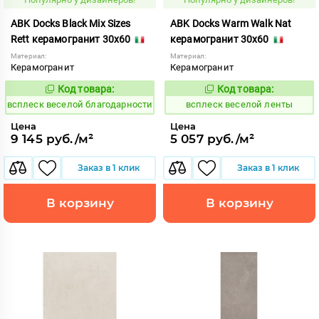
ABK Docks Black Mix Sizes
ABK Docks Warm Walk Nat
Rett керамогранит 30x60
керамогранит 30x60
Материал:
Материал:
Керамогранит
Керамогранит
Код товара:
Код товара:
235503
235543
Код:
Код:
всплеск веселой благодарности
всплеск веселой ленты
Цена
Цена
9 145 руб./м²
5 057 руб./м²
Заказ в 1 клик
Заказ в 1 клик
В корзину
В корзину