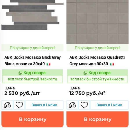
Популярно у дизайнеров!
Популярно у дизайнеров!
ABK Docks Mosaico Brick Grey
ABK Docks Mosaico Quadretti
Black мозаика 30x40
Grey мозаика 30x30
Код товара:
Код товара:
235381
235484
Код:
Код:
всплеск быстрой верности
всплеск быстрой туманности
Цена
Цена
2 530 руб./шт
12 750 руб./м²
Заказ в 1 клик
Заказ в 1 клик
В корзину
В корзину