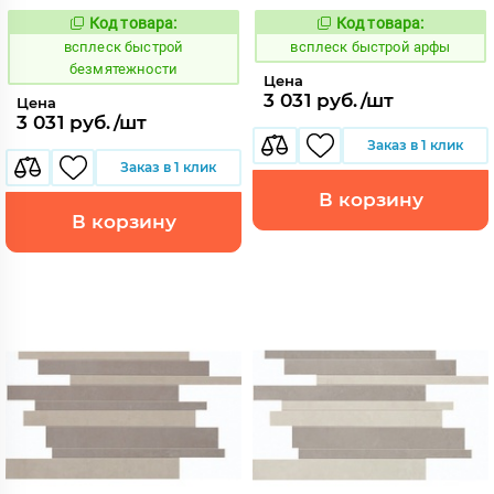
Код товара:
Код товара:
235379
235376
Код:
Код:
всплеск быстрой
всплеск быстрой арфы
безмятежности
Цена
3 031 руб./шт
Цена
3 031 руб./шт
Заказ в 1 клик
Заказ в 1 клик
В корзину
В корзину