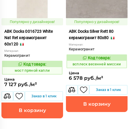
Популярно у дизайнеров!
Популярно у дизайнеров!
ABK Docks 0016723 White
ABK Docks Silver Rett 80
Nat Ret керамогранит
керамогранит 80x80
60x120
Материал:
Керамогранит
Материал:
Керамогранит
Код товара:
235677
Код:
Код товара:
всплеск весенней миссии
1024912
Код:
мост пряной капли
Цена
6 578 руб./м²
Цена
7 127 руб./м²
Заказ в 1 клик
Заказ в 1 клик
В корзину
В корзину