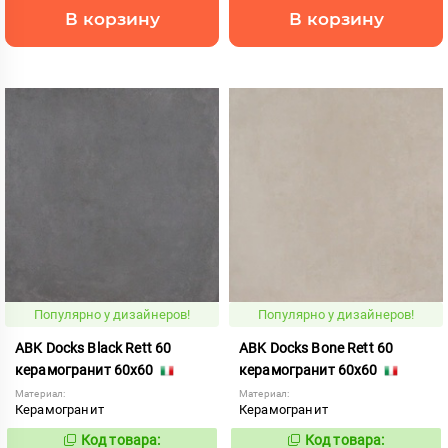
В корзину
В корзину
Популярно у дизайнеров!
Популярно у дизайнеров!
ABK Docks Black Rett 60
ABK Docks Bone Rett 60
керамогранит 60x60
керамогранит 60x60
Материал:
Материал:
Керамогранит
Керамогранит
Код товара:
Код товара:
235600
235603
Код:
Код: