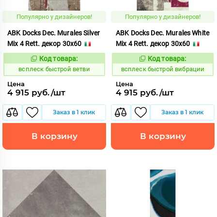
Популярно у дизайнеров!
Популярно у дизайнеров!
ABK Docks Dec. Murales Silver
ABK Docks Dec. Murales White
Mix 4 Rett. декор 30x60
Mix 4 Rett. декор 30x60
Код товара:
Код товара:
235384
235385
Код:
Код:
всплеск быстрой ветви
всплеск быстрой вибрации
Цена
Цена
4 915 руб./шт
4 915 руб./шт
Заказ в 1 клик
Заказ в 1 клик
В корзину
В корзину