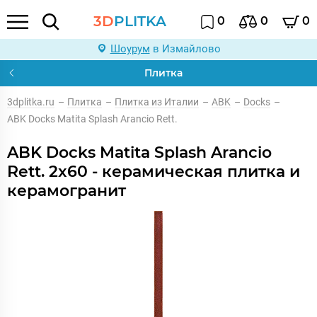
3D
PLITKA
0
0
0
Шоурум
в Измайлово
Плитка
3dplitka.ru
–
Плитка
–
Плитка из Италии
–
ABK
–
Docks
–
ABK Docks Matita Splash Arancio Rett.
ABK Docks Matita Splash Arancio
Rett. 2x60 - керамическая плитка и
керамогранит