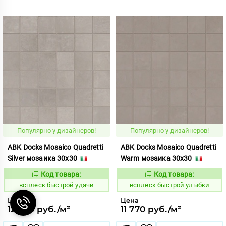
Популярно у дизайнеров!
Популярно у дизайнеров!
ABK Docks Mosaico Quadretti
ABK Docks Mosaico Quadretti
Silver мозаика 30x30
Warm мозаика 30x30
Код товара:
Код товара:
235485
235486
Код:
Код:
всплеск быстрой удачи
всплеск быстрой улыбки
Цена
Цена
12 750 руб./м²
11 770 руб./м²