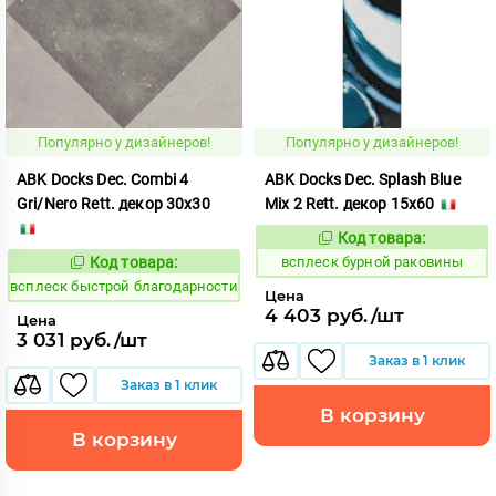
Популярно у дизайнеров!
Популярно у дизайнеров!
ABK Docks Dec. Combi 4
ABK Docks Dec. Splash Blue
Gri/Nero Rett. декор 30x30
Mix 2 Rett. декор 15x60
Код товара:
235328
Код:
Код товара:
всплеск бурной раковины
235378
Код:
всплеск быстрой благодарности
Цена
4 403 руб./шт
Цена
3 031 руб./шт
Заказ в 1 клик
Заказ в 1 клик
В корзину
В корзину