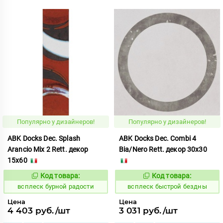
Популярно у дизайнеров!
Популярно у дизайнеров!
ABK Docks Dec. Splash
ABK Docks Dec. Combi 4
Arancio Mix 2 Rett. декор
Bia/Nero Rett. декор 30x30
15x60
Код товара:
Код товара:
235327
235377
Код:
Код:
всплеск бурной радости
всплеск быстрой бездны
Цена
Цена
4 403 руб./шт
3 031 руб./шт