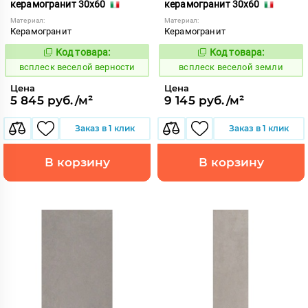
керамогранит 30x60
керамогранит 30x60
Материал:
Материал:
Керамогранит
Керамогранит
Код товара:
Код товара:
235506
235530
Код:
Код:
всплеск веселой верности
всплеск веселой земли
Цена
Цена
5 845 руб./м²
9 145 руб./м²
Заказ в 1 клик
Заказ в 1 клик
В корзину
В корзину