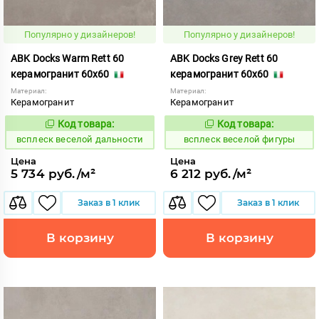
Популярно у дизайнеров!
Популярно у дизайнеров!
ABK Docks Warm Rett 60
ABK Docks Grey Rett 60
керамогранит 60x60
керамогранит 60x60
Материал:
Материал:
Керамогранит
Керамогранит
Код товара:
Код товара:
235621
235615
Код:
Код:
всплеск веселой дальности
всплеск веселой фигуры
Цена
Цена
5 734 руб./м²
6 212 руб./м²
Заказ в 1 клик
Заказ в 1 клик
В корзину
В корзину