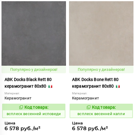
Популярно у дизайнеров!
Популярно у дизайнеров!
ABK Docks Black Rett 80
ABK Docks Bone Rett 80
керамогранит 80x80
керамогранит 80x80
Материал:
Материал:
Керамогранит
Керамогранит
Код товара:
Код товара:
235660
235662
Код:
Код:
всплеск весенней исповеди
всплеск весенней капли
Цена
Цена
6 578 руб./м²
6 578 руб./м²