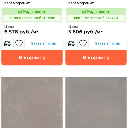
Керамогранит
Керамогранит
Код товара:
Код товара:
235675
235598
Код:
Код:
всплеск весенней метели
всплеск веселой стихии
Цена
Цена
6 578 руб./м²
5 606 руб./м²
Заказ в 1 клик
Заказ в 1 клик
В корзину
В корзину