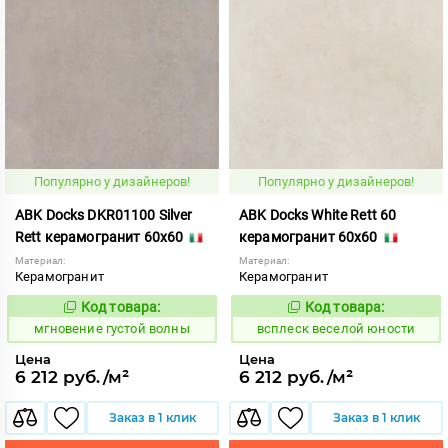
Популярно у дизайнеров!
Популярно у дизайнеров!
ABK Docks DKR01100 Silver
ABK Docks White Rett 60
Rett керамогранит 60x60
керамогранит 60x60
Материал:
Материал:
Керамогранит
Керамогранит
Код товара:
Код товара:
940387
235623
Код:
Код:
мгновение густой волны
всплеск веселой юности
Цена
Цена
6 212 руб./м²
6 212 руб./м²
Заказ в 1 клик
Заказ в 1 клик