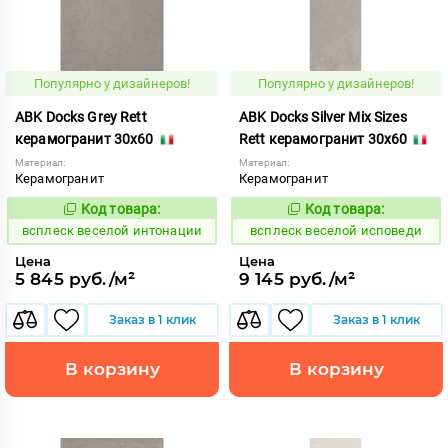
Популярно у дизайнеров!
Популярно у дизайнеров!
ABK Docks Grey Rett
ABK Docks Silver Mix Sizes
керамогранит 30x60
Rett керамогранит 30x60
Материал:
Материал:
Керамогранит
Керамогранит
Код товара:
Код товара:
235533
235535
Код:
Код:
всплеск веселой интонации
всплеск веселой исповеди
Цена
Цена
5 845 руб./м²
9 145 руб./м²
Заказ в 1 клик
Заказ в 1 клик
В корзину
В корзину