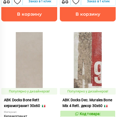
Заказ в 1 клик
Заказ в 1 клик
В корзину
В корзину
Популярно у дизайнеров!
Популярно у дизайнеров!
ABK Docks Bone Rett
ABK Docks Dec. Murales Bone
керамогранит 30x60
Mix 4 Rett. декор 30x60
Материал:
Код товара:
235383
Код:
Керамогранит