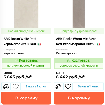
Популярно у дизайнеров!
Популярно у дизайнеров!
ABK Docks White Rett
ABK Docks Warm Mix Sizes
керамогранит 30x60
Rett керамогранит 30x60
Материал:
Материал:
Керамогранит
Керамогранит
Код товара:
Код товара:
235546
235540
Код:
Код:
всплеск веселой малины
всплеск веселой красоты
Цена
Цена
5 845 руб./м²
8 442 руб./м²
Заказ в 1 клик
Заказ в 1 клик
В корзину
В корзину