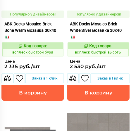
Популярно у дизайнеров!
Популярно у дизайнеров!
ABK Docks Mosaico Brick
ABK Docks Mosaico Brick
Bone Warm мозаика 30x40
White Silver мозаика 30x40
Код товара:
Код товара:
235380
235382
Код:
Код:
всплеск быстрой бури
всплеск быстрой высоты
Цена
Цена
2 335 руб./шт
2 530 руб./шт
Заказ в 1 клик
Заказ в 1 клик
В корзину
В корзину