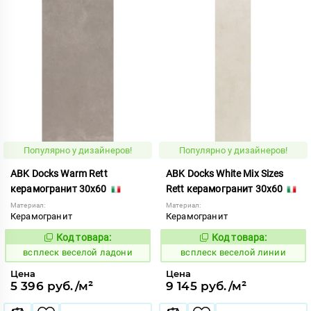
Популярно у дизайнеров!
Популярно у дизайнеров!
ABK Docks Warm Rett
ABK Docks White Mix Sizes
керамогранит 30x60
Rett керамогранит 30x60
Материал:
Материал:
Керамогранит
Керамогранит
Код товара:
Код товара:
235542
235544
Код:
Код:
всплеск веселой ладони
всплеск веселой линии
Цена
Цена
5 396 руб./м²
9 145 руб./м²