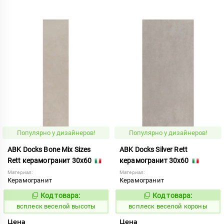
Популярно у дизайнеров!
Популярно у дизайнеров!
ABK Docks Bone Mix Sizes
ABK Docks Silver Rett
Rett керамогранит 30x60
керамогранит 30x60
Материал:
Материал:
Керамогранит
Керамогранит
Код товара:
Код товара:
235507
235538
Код:
Код:
всплеск веселой высоты
всплеск веселой короны
Цена
Цена