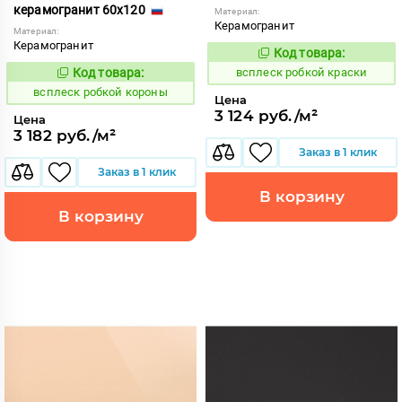
керамогранит 60x120
Материал:
Керамогранит
Материал:
Керамогранит
Код товара:
244164
Код:
Код товара:
всплеск робкой краски
244163
Код:
всплеск робкой короны
Цена
3 124 руб./м²
Цена
3 182 руб./м²
Заказ в 1 клик
Заказ в 1 клик
В корзину
В корзину