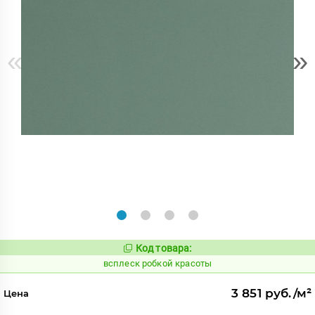
«
»
Код товара:
244165
Код:
всплеск робкой красоты
3 851 руб./м²
Цена