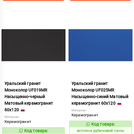
Уральский гранит
Уральский гранит
Моноколор UF019MR
Моноколор UF025MR
Насыщенно-черный
Насыщенно-синий Матовый
Матовый керамогранит
керамогранит 60x120
60x120
Материал:
Керамогранит
Материал:
Керамогранит
Код товара:
244338
Код:
Код товара:
всплеск рубиновой силы
244335
Код: