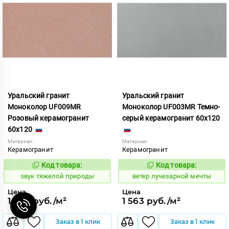
Уральский гранит
Уральский гранит
Моноколор UF009MR
Моноколор UF003MR Темно-
Розовый керамогранит
серый керамогранит 60x120
60x120
Материал:
Материал:
Керамогранит
Керамогранит
Код товара:
Код товара:
482225
120301
Код:
Код:
звук тяжелой природы
ветер лучезарной мечты
Цена
Цена
1 724 руб./м²
1 563 руб./м²
Заказ в 1 клик
Заказ в 1 клик