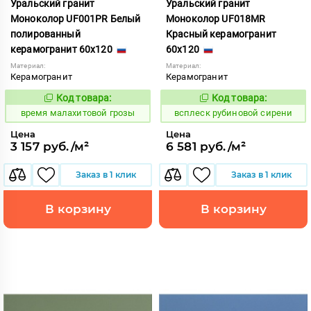
Уральский гранит
Уральский гранит
Моноколор UF001PR Белый
Моноколор UF018MR
полированный
Красный керамогранит
керамогранит 60x120
60x120
Материал:
Материал:
Керамогранит
Керамогранит
Код товара:
Код товара:
225269
244339
Код:
Код:
время малахитовой грозы
всплеск рубиновой сирени
Цена
Цена
3 157 руб./м²
6 581 руб./м²
Заказ в 1 клик
Заказ в 1 клик
В корзину
В корзину