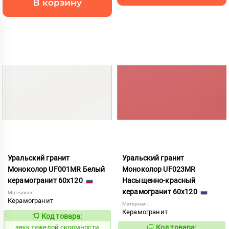
В корзину
Уральский гранит
Уральский гранит
Моноколор UF001MR Белый
Моноколор UF023MR
керамогранит 60x120
Насыщенно-красный
керамогранит 60x120
Материал:
Керамогранит
Материал:
Керамогранит
Код товара:
482218
Код:
звук тяжелой скромности
Код товара: