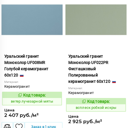
Уральский гранит
Уральский гранит
Моноколор UF008MR
Моноколор UF022PR
Голубой керамогранит
Фисташковый
60x120
Полированный
керамогранит 60x120
Материал:
Керамогранит
Материал:
Керамогранит
Код товара:
120306
Код:
ветер лучезарной мяты
Код товара:
244159
Код:
всплеск робкой искры
Цена
2 407 руб./м²
Цена
2 925 руб./м²
Заказ в 1 клик