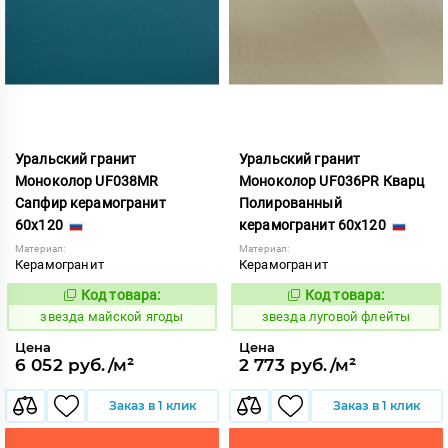
Уральский гранит
Уральский гранит
Моноколор UF038MR
Моноколор UF036PR Кварц
Сапфир керамогранит
Полированный
60x120
керамогранит 60x120
Материал:
Материал:
Керамогранит
Керамогранит
Код товара:
Код товара:
443999
443741
Код:
Код:
звезда майской ягоды
звезда луговой флейты
Цена
Цена
6 052 руб./м²
2 773 руб./м²
Заказ в 1 клик
Заказ в 1 клик