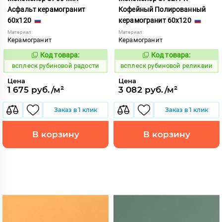
Асфальт керамогранит
Кофейный Полированный
60x120
керамогранит 60x120
Материал:
Материал:
Керамогранит
Керамогранит
Код товара:
Код товара:
244327
244330
Код:
Код:
всплеск рубиновой радости
всплеск рубиновой реликвии
Цена
Цена
1 675 руб./м²
3 082 руб./м²
Заказ в 1 клик
Заказ в 1 клик
В корзину
В корзину