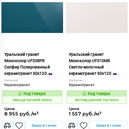
Уральский гранит
Уральский гранит
Моноколор UF038PR
Моноколор UF010MR
Сапфир Полированный
Светло-молочный
керамогранит 60x120
керамогранит 60x120
Материал:
Материал:
Керамогранит
Керамогранит
Код товара:
Код товара:
443745
134700
Код:
Код:
звезда луговой черты
взгляд ранней пустыни
Цена
Цена
8 955 руб./м²
1 557 руб./м²
Заказ в 1 клик
Заказ в 1 клик