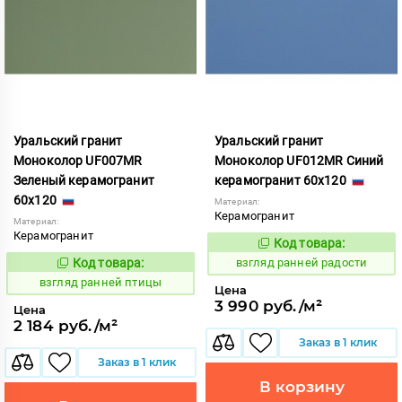
Уральский гранит
Уральский гранит
Моноколор UF007MR
Моноколор UF012MR Синий
Зеленый керамогранит
керамогранит 60x120
60x120
Материал:
Керамогранит
Материал:
Керамогранит
Код товара:
134702
Код:
Код товара:
взгляд ранней радости
134698
Код:
взгляд ранней птицы
Цена
3 990 руб./м²
Цена
2 184 руб./м²
Заказ в 1 клик
Заказ в 1 клик
В корзину