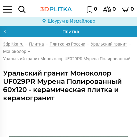
3D
PLITKA
0
0
0
Шоурум
в Измайлово
Плитка
3dplitka.ru
–
Плитка
–
Плитка из России
–
Уральский гранит
–
Моноколор
–
Уральский гранит Моноколор UF029PR Мурена Полированный
Уральский гранит Моноколор
UF029PR Мурена Полированный
60x120 - керамическая плитка и
керамогранит