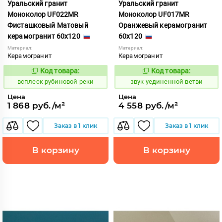
Уральский гранит
Уральский гранит
Моноколор UF022MR
Моноколор UF017MR
Фисташковый Матовый
Оранжевый керамогранит
керамогранит 60x120
60x120
Материал:
Материал:
Керамогранит
Керамогранит
Код товара:
Код товара:
244329
482259
Код:
Код:
всплеск рубиновой реки
звук уединенной ветви
Цена
Цена
1 868 руб./м²
4 558 руб./м²
Заказ в 1 клик
Заказ в 1 клик
В корзину
В корзину