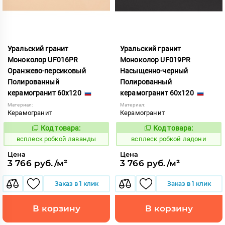
Уральский гранит
Уральский гранит
Моноколор UF016PR
Моноколор UF019PR
Оранжево-персиковый
Насыщенно-черный
Полированный
Полированный
керамогранит 60x120
керамогранит 60x120
Материал:
Материал:
Керамогранит
Керамогранит
Код товара:
Код товара:
244166
244167
Код:
Код:
всплеск робкой лаванды
всплеск робкой ладони
Цена
Цена
3 766 руб./м²
3 766 руб./м²
Заказ в 1 клик
Заказ в 1 клик
В корзину
В корзину