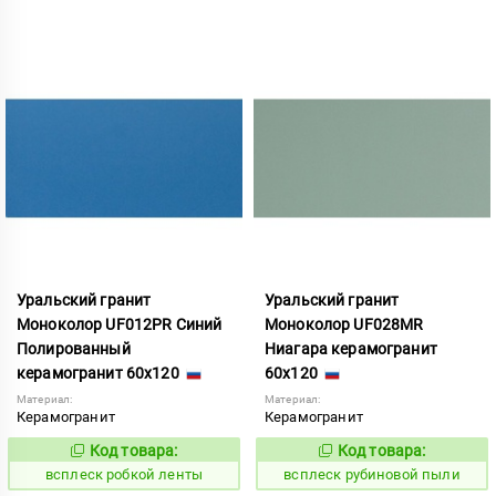
Уральский гранит
Уральский гранит
Моноколор UF012PR Синий
Моноколор UF028MR
Полированный
Ниагара керамогранит
керамогранит 60x120
60x120
Материал:
Материал:
Керамогранит
Керамогранит
Код товара:
Код товара:
244168
244326
Код:
Код:
всплеск робкой ленты
всплеск рубиновой пыли