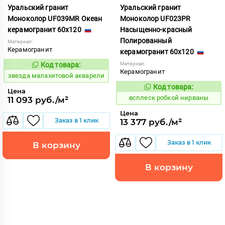
Уральский гранит
Уральский гранит
Моноколор UF039MR Океан
Моноколор UF023PR
керамогранит 60x120
Насыщенно-красный
Полированный
Материал:
Керамогранит
керамогранит 60x120
Код товара:
Материал:
444000
Код:
Керамогранит
звезда малахитовой акварели
Код товара:
244184
Код:
Цена
всплеск робкой нирваны
11 093 руб./м²
Цена
Заказ в 1 клик
13 377 руб./м²
Заказ в 1 клик
В корзину
В корзину