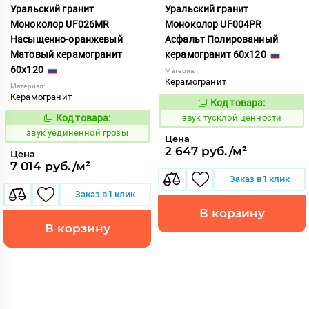
Уральский гранит
Уральский гранит
Моноколор UF026MR
Моноколор UF004PR
Насыщенно-оранжевый
Асфальт Полированный
Матовый керамогранит
керамогранит 60x120
60x120
Материал:
Керамогранит
Материал:
Керамогранит
Код товара:
482117
Код:
Код товара:
звук тусклой ценности
482269
Код:
звук уединенной грозы
Цена
2 647 руб./м²
Цена
7 014 руб./м²
Заказ в 1 клик
Заказ в 1 клик
В корзину
В корзину