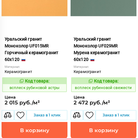
Уральский гранит
Уральский гранит
Моноколор UF015MR
Моноколор UF029MR
Горчичный керамогранит
Мурена керамогранит
60x120
60x120
Материал:
Материал:
Керамогранит
Керамогранит
Код товара:
Код товара:
244331
244333
Код:
Код:
всплеск рубиновой астры
всплеск рубиновой свежести
Цена
Цена
2 015 руб./м²
2 472 руб./м²
Заказ в 1 клик
Заказ в 1 клик
В корзину
В корзину