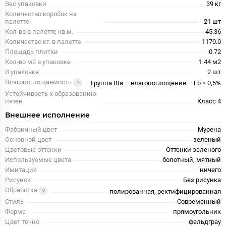
Вес упаковки
39 кг
Количество коробок на
палетте
21 шт
Кол-во в палетте кв.м.
45.36
Количество кг. в палетте
1170.0
Площадь плитки
0.72
Кол-во м2 в упаковке
1.44 м2
В упаковке
2 шт
Влагопоглощаемость
Группа BIa – влагопоглощение – Eb ≤ 0,5%
Устойчивость к образованию
пятен
Класс 4
Внешнее исполнение
Фабричный цвет
Мурена
Основной цвет
зеленый
Цветовые оттенки
Оттенки зеленого
Используемые цвета
болотный, мятный
Имитация
ничего
Рисунок
Без рисунка
Обработка
полированная, ректифицированная
Стиль
Современный
Форма
прямоугольник
Цвет точно
фельдграу