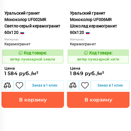
Уральский гранит
Уральский гранит
Моноколор UF002MR
Моноколор UF006MR
Светло-серый керамогранит
Шоколад керамогранит
60x120
60x120
Материал:
Материал:
Керамогранит
Керамогранит
Код товара:
Код товара:
120280
120310
Код:
Код:
ветер лучезарной земли
ветер лучезарной нити
Цена
Цена
1 584 руб./м²
1 849 руб./м²
Заказ в 1 клик
Заказ в 1 клик
В корзину
В корзину