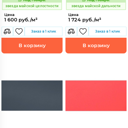
443993
443996
Код:
Код:
звезда майской целостности
звезда майской дальности
Цена
Цена
1 600 руб./м²
1 724 руб./м²
Заказ в 1 клик
Заказ в 1 клик
В корзину
В корзину