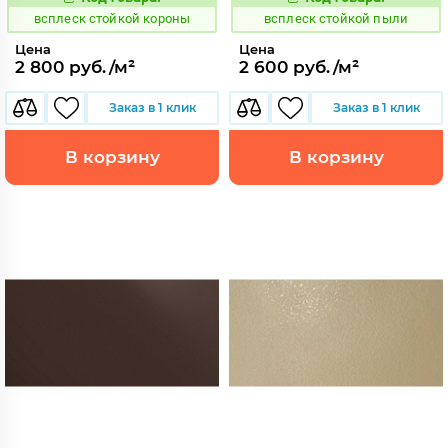
246663
246701
Код:
Код:
всплеск стойкой короны
всплеск стойкой пыли
Цена
Цена
2 800 руб./м²
2 600 руб./м²
Заказ в 1 клик
Заказ в 1 клик
В корзину
В корзину