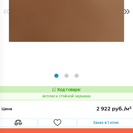
«
»
Код товара:
246744
Код:
всплеск стойкой черники
2 922 руб./м²
Цена
Заказ в 1 клик