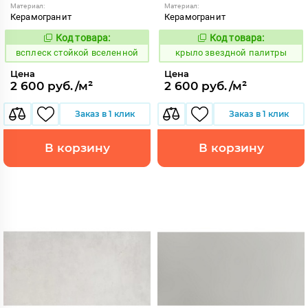
Материал:
Материал:
Керамогранит
Керамогранит
Код товара:
Код товара:
246638
831816
Код:
Код:
всплеск стойкой вселенной
крыло звездной палитры
Цена
Цена
2 600 руб./м²
2 600 руб./м²
Заказ в 1 клик
Заказ в 1 клик
В корзину
В корзину