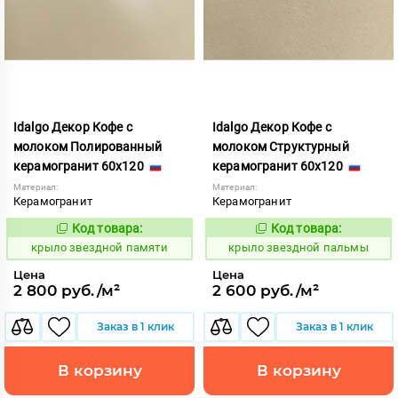
Idalgo Декор Кофе с
Idalgo Декор Кофе с
молоком Полированный
молоком Структурный
керамогранит 60x120
керамогранит 60x120
Материал:
Материал:
Керамогранит
Керамогранит
Код товара:
Код товара:
831818
831817
Код:
Код:
крыло звездной памяти
крыло звездной пальмы
Цена
Цена
2 800 руб./м²
2 600 руб./м²
Заказ в 1 клик
Заказ в 1 клик
В корзину
В корзину