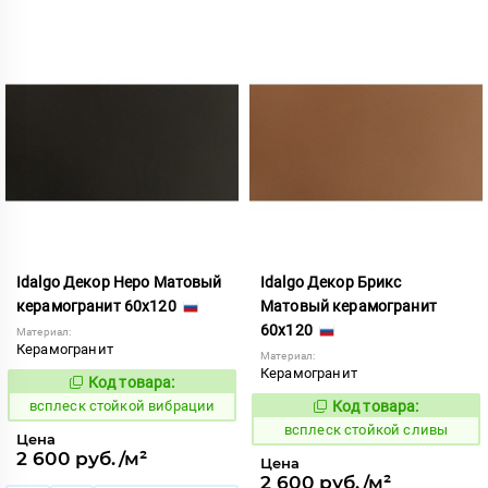
Idalgo Декор Неро Матовый
Idalgo Декор Брикс
керамогранит 60x120
Матовый керамогранит
60x120
Материал:
Керамогранит
Материал:
Керамогранит
Код товара:
246635
Код:
всплеск стойкой вибрации
Код товара:
246636
Код:
всплеск стойкой сливы
Цена
2 600 руб./м²
Цена
2 600 руб./м²