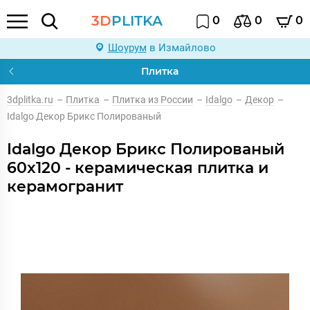
3D
PLITKA
0
0
0
Шоурум
в Измайлово
Плитка
3dplitka.ru
–
Плитка
–
Плитка из России
–
Idalgo
–
Декор
–
Idalgo Декор Брикс Полированый
Idalgo Декор Брикс Полированый
60x120 - керамическая плитка и
керамогранит