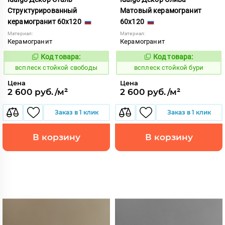
Структурированный
Матовый керамогранит
керамогранит 60x120
60x120
Материал:
Материал:
Керамогранит
Керамогранит
Код товара:
Код товара:
246710
246630
Код:
Код:
всплеск стойкой свободы
всплеск стойкой бури
Цена
Цена
2 600 руб./м²
2 600 руб./м²
Заказ в 1 клик
Заказ в 1 клик
В корзину
В корзину