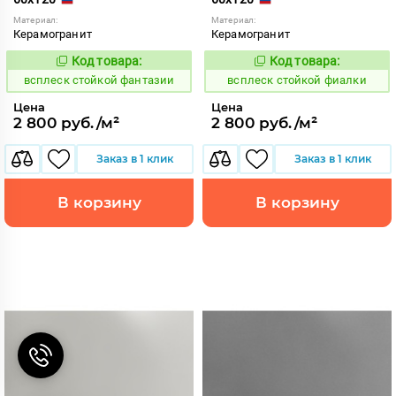
Материал:
Материал:
Керамогранит
Керамогранит
Код товара:
Код товара:
246737
246739
Код:
Код:
всплеск стойкой фантазии
всплеск стойкой фиалки
Цена
Цена
2 800 руб./м²
2 800 руб./м²
Заказ в 1 клик
Заказ в 1 клик
В корзину
В корзину