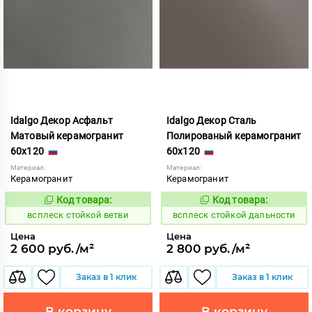
Idalgo Декор Асфальт
Idalgo Декор Сталь
Матовый керамогранит
Полированый керамогранит
60x120
60x120
Материал:
Материал:
Керамогранит
Керамогранит
Код товара:
Код товара:
246634
246746
Код:
Код:
всплеск стойкой ветви
всплеск стойкой дальности
Цена
Цена
2 600 руб./м²
2 800 руб./м²
Заказ в 1 клик
Заказ в 1 клик
В корзину
В корзину