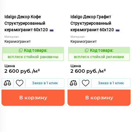
Idalgo Декор Кофе
Idalgo Декор Графит
Структурированный
Структурированный
керамогранит 60x120
керамогранит 60x120
Материал:
Материал:
Керамогранит
Керамогранит
Код товара:
Код товара:
246703
246705
Код:
Код:
всплеск стойкой раковины
всплеск стойкой реликвии
Цена
Цена
2 600 руб./м²
2 600 руб./м²
Заказ в 1 клик
Заказ в 1 клик
В корзину
В корзину