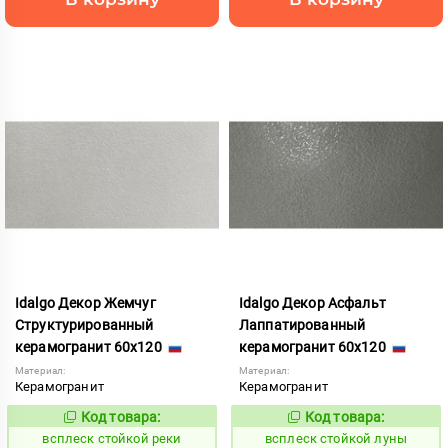
Idalgo Декор Жемчуг
Idalgo Декор Асфальт
Структурированный
Лаппатированный
керамогранит 60x120
керамогранит 60x120
Материал:
Материал:
Керамогранит
Керамогранит
Код товара:
Код товара:
246704
246670
Код:
Код:
всплеск стойкой реки
всплеск стойкой луны