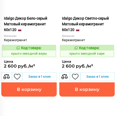
Idalgo Декор Бело-серый
Idalgo Декор Светло-серый
Матовый керамогранит
Матовый керамогранит
60x120
60x120
Материал:
Материал:
Керамогранит
Керамогранит
Код товара:
Код товара:
831758
831778
Код:
Код:
крыло звездной веры
крыло звездной зари
Цена
Цена
2 600 руб./м²
2 600 руб./м²
Заказ в 1 клик
Заказ в 1 клик
В корзину
В корзину