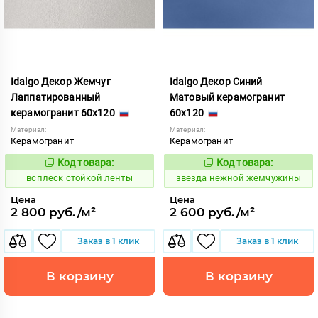
Idalgo Декор Жемчуг
Idalgo Декор Синий
Лаппатированный
Матовый керамогранит
керамогранит 60x120
60x120
Материал:
Материал:
Керамогранит
Керамогранит
Код товара:
Код товара:
246668
445526
Код:
Код:
всплеск стойкой ленты
звезда нежной жемчужины
Цена
Цена
2 800 руб./м²
2 600 руб./м²
Заказ в 1 клик
Заказ в 1 клик
В корзину
В корзину