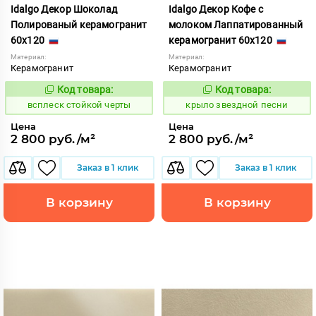
Idalgo Декор Шоколад
Idalgo Декор Кофе с
Полированый керамогранит
молоком Лаппатированный
60x120
керамогранит 60x120
Материал:
Материал:
Керамогранит
Керамогранит
Код товара:
Код товара:
246745
831819
Код:
Код:
всплеск стойкой черты
крыло звездной песни
Цена
Цена
2 800 руб./м²
2 800 руб./м²
Заказ в 1 клик
Заказ в 1 клик
В корзину
В корзину