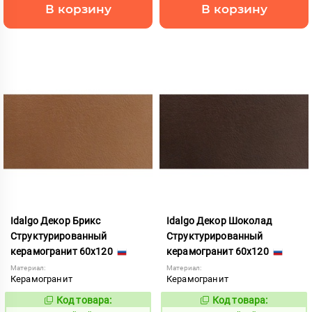
В корзину
В корзину
Idalgo Декор Брикс
Idalgo Декор Шоколад
Структурированный
Структурированный
керамогранит 60x120
керамогранит 60x120
Материал:
Материал:
Керамогранит
Керамогранит
Код товара:
Код товара:
246708
246709
Код:
Код: