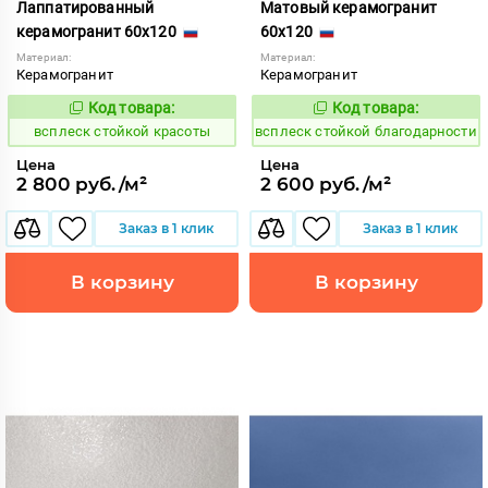
Лаппатированный
Матовый керамогранит
керамогранит 60x120
60x120
Материал:
Материал:
Керамогранит
Керамогранит
Код товара:
Код товара:
246665
246628
Код:
Код:
всплеск стойкой красоты
всплеск стойкой благодарности
Цена
Цена
2 800 руб./м²
2 600 руб./м²
Заказ в 1 клик
Заказ в 1 клик
В корзину
В корзину