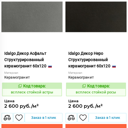
Idalgo Декор Асфальт
Idalgo Декор Неро
Структурированный
Структурированный
керамогранит 60x120
керамогранит 60x120
Материал:
Материал:
Керамогранит
Керамогранит
Код товара:
Код товара:
246706
246707
Код:
Код:
всплеск стойкой астры
всплеск стойкой росы
Цена
Цена
2 600 руб./м²
2 600 руб./м²
Заказ в 1 клик
Заказ в 1 клик