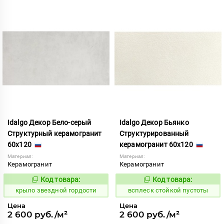
Idalgo Декор Бело-серый
Idalgo Декор Бьянко
Структурный керамогранит
Структурированный
60x120
керамогранит 60x120
Материал:
Материал:
Керамогранит
Керамогранит
Код товара:
Код товара:
831768
246699
Код:
Код:
крыло звездной гордости
всплеск стойкой пустоты
Цена
Цена
2 600 руб./м²
2 600 руб./м²