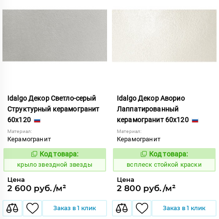
Idalgo Декор Светло-серый
Idalgo Декор Аворио
Структурный керамогранит
Лаппатированный
60x120
керамогранит 60x120
Материал:
Материал:
Керамогранит
Керамогранит
Код товара:
Код товара:
831779
246664
Код:
Код:
крыло звездной звезды
всплеск стойкой краски
Цена
Цена
2 600 руб./м²
2 800 руб./м²
Заказ в 1 клик
Заказ в 1 клик