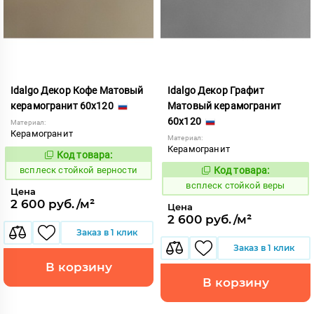
Idalgo Декор Кофе Матовый
Idalgo Декор Графит
керамогранит 60x120
Матовый керамогранит
60x120
Материал:
Керамогранит
Материал:
Керамогранит
Код товара:
246631
Код:
всплеск стойкой верности
Код товара:
246633
Код:
всплеск стойкой веры
Цена
2 600 руб./м²
Цена
2 600 руб./м²
Заказ в 1 клик
Заказ в 1 клик
В корзину
В корзину