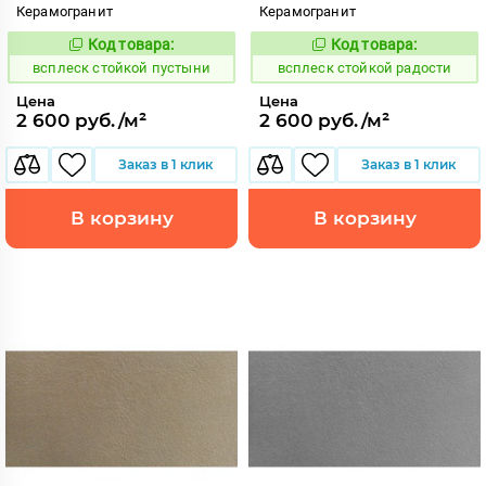
Керамогранит
Керамогранит
Код товара:
Код товара:
246700
246702
Код:
Код:
всплеск стойкой пустыни
всплеск стойкой радости
Цена
Цена
2 600 руб./м²
2 600 руб./м²
Заказ в 1 клик
Заказ в 1 клик
В корзину
В корзину