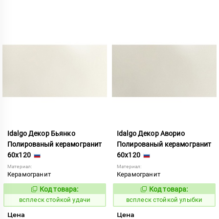
Idalgo Декор Бьянко
Idalgo Декор Аворио
Полированый керамогранит
Полированый керамогранит
60x120
60x120
Материал:
Материал:
Керамогранит
Керамогранит
Код товара:
Код товара:
246735
246736
Код:
Код:
всплеск стойкой удачи
всплеск стойкой улыбки
Цена
Цена