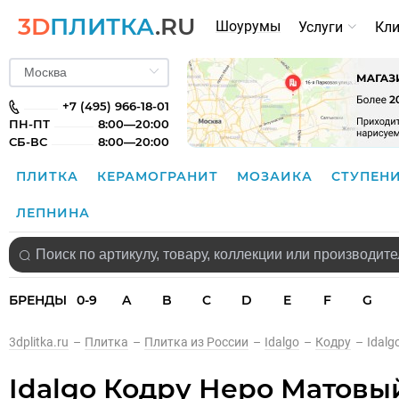
3D
ПЛИТКА
.RU
Шоурумы
Услуги
Кл
+7 (495) 966-18-01
ПН-ПТ
8:00—20:00
СБ-ВС
8:00—20:00
ПЛИТКА
КЕРАМОГРАНИТ
МОЗАИКА
СТУПЕН
ЛЕПНИНА
БРЕНДЫ
0-9
A
B
C
D
E
F
G
3dplitka.ru
–
Плитка
–
Плитка из России
–
Idalgo
–
Кодру
–
Idal
Idalgo Кодру Неро Матовый