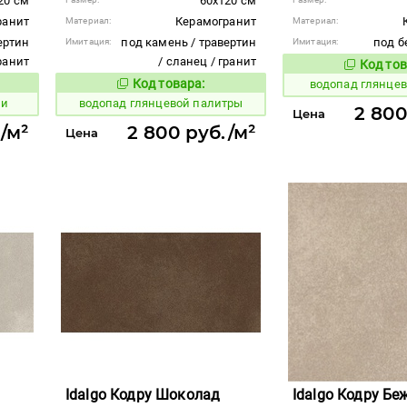
20 см
60x120 см
ранит
Керамогранит
Материал:
Материал:
ертин
под камень / травертин
под б
Имитация:
Имитация:
гранит
/ сланец / гранит
Код тов
189818
Код товара:
водопад глянце
189816
вара:
Код товара:
ни
водопад глянцевой палитры
2 800
Цена
/м²
2 800 руб./м²
Цена
Idalgo Кодру Шоколад
Idalgo Кодру Б