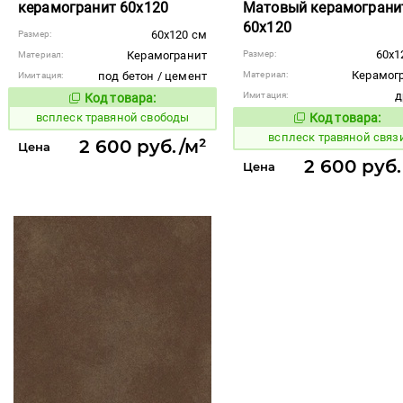
керамогранит 60x120
Матовый керамограни
60x120
60x120 см
Размер:
60x1
Керамогранит
Размер:
Материал:
Керамог
под бетон / цемент
Материал:
Имитация:
д
Имитация:
Код товара:
247335
Код товара:
всплеск травяной свободы
Код товара:
247336
Код то
всплеск травяной связ
2 600 руб./м²
Цена
2 600 руб.
Цена