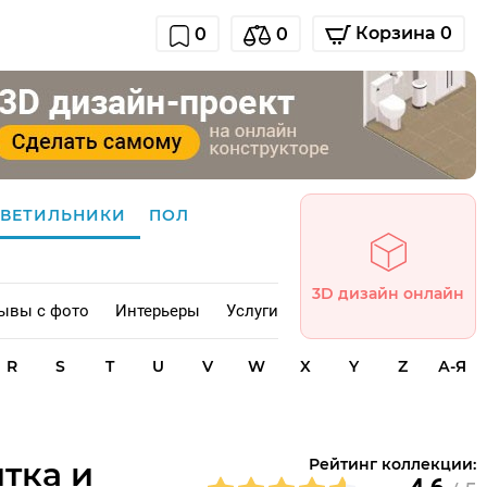
Корзина 0
0
0
СВЕТИЛЬНИКИ
ПОЛ
3D дизайн онлайн
ывы с фото
Интерьеры
Услуги
R
S
T
U
V
W
X
Y
Z
А-Я
тка и
Рейтинг коллекции: