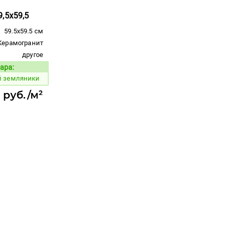
,5x59,5
59.5x59.5 см
Керамогранит
другое
ара:
Код товара:
й земляники
 руб./м²