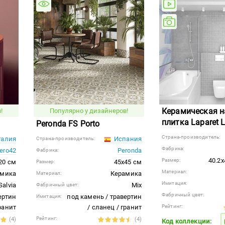
Керамическая н
!
Популярно у дизайнеров!
плитка Laparet Li
Peronda FS Porto
Страна-производитель:
алия
Испания
Страна-производитель:
Фабрика:
ero42
Peronda
Фабрика:
40.2x
Размер:
20 см
45x45 см
Размер:
Материал:
амика
Керамика
Материал:
Имитация:
Salvia
Mix
Фабричный цвет:
Фабричный цвет:
ертин
под камень / травертин
Имитация:
гранит
/ сланец / гранит
Рейтинг:
Рейтинг:
(4)
(4)
Код коллекции: