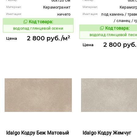
60x120 см
60x1
Керамогранит
Керамог
Материал:
Материал:
ничего
под камень / трав
Имитация:
Имитация:
/ сланец / 
Код товара:
189815
Код товара:
Код товара:
водопад глянцевой осени
189819
Код то
водопад глянцевой пес
2 800 руб./м²
Цена
2 800 руб.
Цена
Idalgo Кодру Беж Матовый
Idalgo Кодру Жемчуг