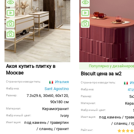
Акоя купить плитку в
Популярно у дизайнеров
Москве
Biscuit цена за м2
Италия
Страна-производитель:
Ит
Страна-производитель:
Sant Agostino
Фабрика:
41z
Фабрика:
7.3x29.6, 30x60, 60x120,
Размер:
5x
Размер:
90x180 см
Кер
Материал:
Керамогранит
Материал:
Фабричный цвет:
Ivory
Фабричный цвет:
под камень / трав
Имитация:
под камень / травертин
Имитация:
/ сланец / 
/ сланец / гранит
Рейтинг: