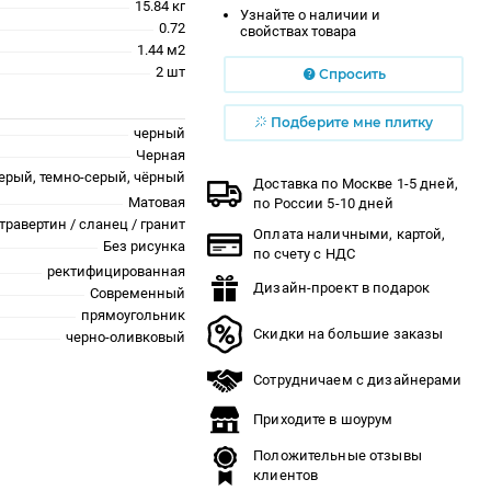
15.84 кг
Узнайте о наличии и
0.72
свойствах товара
1.44 м2
2 шт
Спросить
Подберите мне плитку
черный
Черная
ерый, темно-серый, чёрный
Доставка по Москве 1-5 дней,
Матовая
по России 5-10 дней
травертин / сланец / гранит
Оплата наличными, картой,
Без рисунка
по счету с НДС
ректифицированная
Дизайн-проект в подарок
Современный
прямоугольник
Скидки на большие заказы
черно-оливковый
Сотрудничаем с дизайнерами
Приходите в шоурум
Положительные отзывы
клиентов