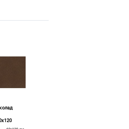
околад
0x120