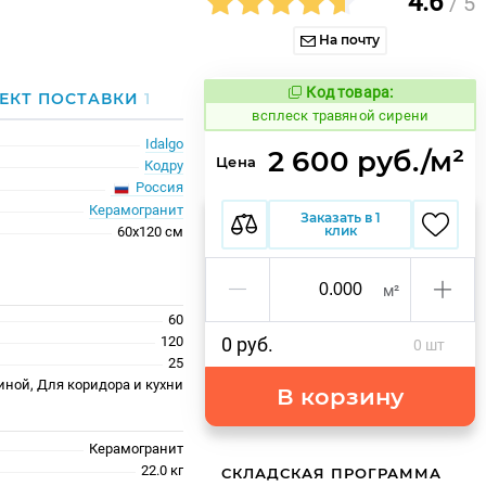
4.6
/ 5
На почту
Код товара:
247339
ЕКТ ПОСТАВКИ
1
Код товара:
всплеск травяной сирени
Idalgo
2 600 руб./м²
Цена
Кодру
Россия
Керамогранит
Заказать в 1
клик
60x120 см
м²
60
120
0 руб.
0 шт
25
иной, Для коридора и кухни
В корзину
Керамогранит
22.0 кг
СКЛАДСКАЯ ПРОГРАММА