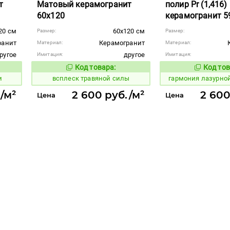
т
Матовый керамогранит
полир Pr (1,416)
60x120
керамогранит 59
20 см
60x120 см
Размер:
Размер:
ранит
Керамогранит
Материал:
Материал:
ругое
другое
Имитация:
Имитация:
Код товара:
Код тов
247338
270781
вара:
Код товара:
и
всплеск травяной силы
гармония лазурно
/м²
2 600 руб./м²
2 600
Цена
Цена