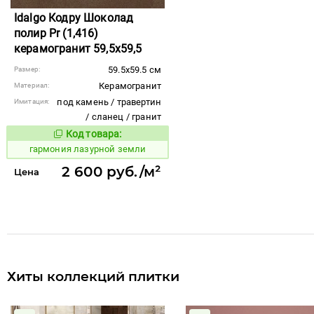
Idalgo Кодру Шоколад
полир Pr (1,416)
керамогранит 59,5x59,5
59.5x59.5 см
Размер:
Керамогранит
Материал:
под камень / травертин
Имитация:
/ сланец / гранит
Код товара:
270780
Код товара:
гармония лазурной земли
2 600 руб./м²
Цена
Хиты коллекций плитки