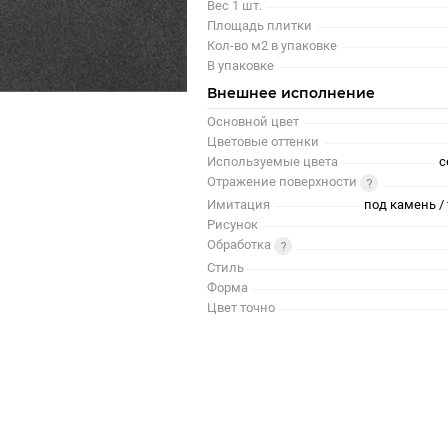
Вес 1 шт.
Площадь плитки
Кол-во м2 в упаковке
В упаковке
Внешнее исполнение
Основной цвет
Цветовые оттенки
Используемые цвета
с
Отражение поверхности
Имитация
под камень / 
Рисунок
Обработка
Стиль
Форма
Цвет точно