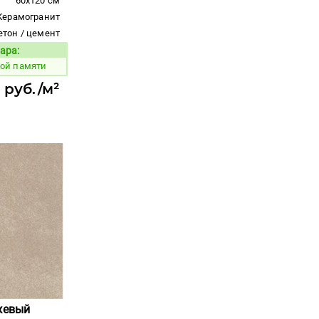
60x120 см
Керамогранит
етон / цемент
ара:
Код товара:
вой памяти
 руб./м²
ежевый