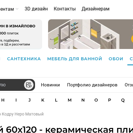
3D дизайн
Контакты
Дизайнерам
иентам
И
САНТЕХНИКА
МЕБЕЛЬ ДЛЯ ВАННОЙ
ОБОИ
Новинки
Портфолио дизайнеров
Отз
H
I
J
K
L
M
N
O
P
Q
go Кодру Неро Матовый
 60x120 - керамическая пли