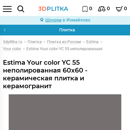
3D
PLITKA
0
0
0
Шоурум
в Измайлово
Плитка
3dplitka.ru
–
Плитка
–
Плитка из России
–
Estima
–
Your color
–
Estima Your color YC 55 неполированная
Estima Your color YC 55
неполированная 60x60 -
керамическая плитка и
керамогранит