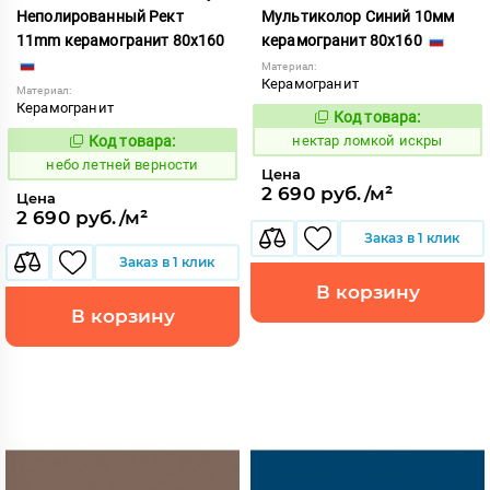
Неполированный Рект
Мультиколор Синий 10мм
11mm керамогранит 80x160
керамогранит 80x160
Материал:
Керамогранит
Материал:
Керамогранит
Код товара:
1131034
Код:
Код товара:
нектар ломкой искры
1115256
Код:
небо летней верности
Цена
2 690 руб./м²
Цена
2 690 руб./м²
Заказ в 1 клик
Заказ в 1 клик
В корзину
В корзину