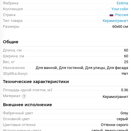
Фабрика
Estima
Коллекция
Your color
Россия
Страна
Тип товара
Керамогранит
Размеры
60x60 см
Общие
Длина, см
60
Ширина, см
60
Вес, кг
25
Назначение
Для ванной, Для гостиной, Для улицы, Для фасада
3Dplitka.бонус
Нет
Технические характеристики
Площадь одной плитки, м2
0.36
Материал
Керамогранит
Внешнее исполнение
Фабричный цвет
Grey
Основной цвет
серый
Цветовые оттенки
Оттенки серого
Используемые цвета
серый, темно-серый