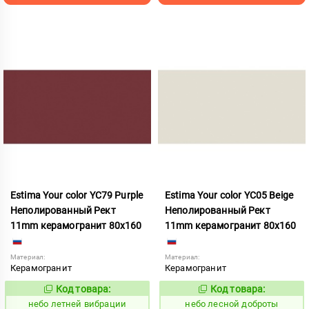
Estima Your color YC79 Purple
Estima Your color YC05 Beige
Неполированный Рект
Неполированный Рект
11mm керамогранит 80x160
11mm керамогранит 80x160
Материал:
Материал:
Керамогранит
Керамогранит
Код товара:
Код товара:
1115260
1115247
Код:
Код:
небо летней вибрации
небо лесной доброты