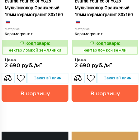
Estima Your color YC25
Estima Your color YC23
Мультиколор Оранжевый
Мультиколор Оранжевый
10мм керамогранит 80x160
10мм керамогранит 80x160
Материал:
Материал:
Керамогранит
Керамогранит
Код товара:
Код товара:
1131031
1131030
Код:
Код:
нектар ломкой земляники
нектар ломкой земли
Цена
Цена
2 690 руб./м²
2 690 руб./м²
Заказ в 1 клик
Заказ в 1 клик
В корзину
В корзину