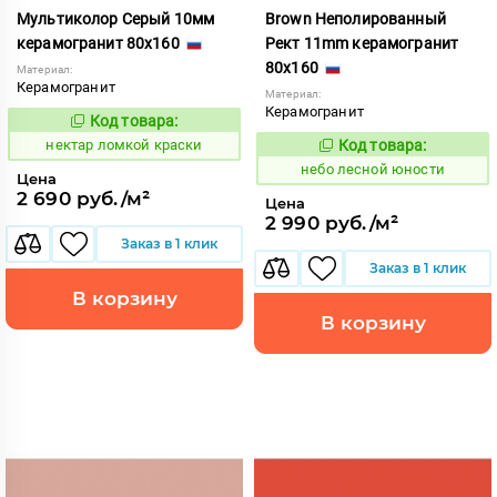
Мультиколор Серый 10мм
Brown Неполированный
керамогранит 80x160
Рект 11mm керамогранит
80x160
Материал:
Керамогранит
Материал:
Керамогранит
Код товара:
1131039
Код:
нектар ломкой краски
Код товара:
1115248
Код:
небо лесной юности
Цена
2 690 руб./м²
Цена
2 990 руб./м²
Заказ в 1 клик
Заказ в 1 клик
В корзину
В корзину