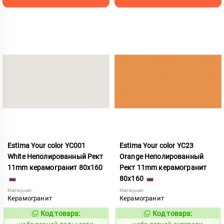
Estima Your color YC001
Estima Your color YC23
White Неполированный Рект
Orange Неполированный
11mm керамогранит 80x160
Рект 11mm керамогранит
80x160
Материал:
Материал:
Керамогранит
Керамогранит
Код товара:
Код товара:
1115246
1115250
Код:
Код: