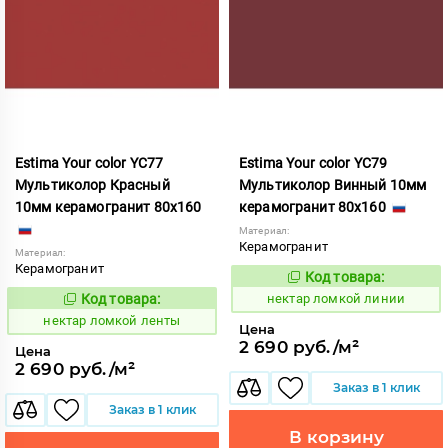
Estima Your color YC77
Estima Your color YC79
Мультиколор Красный
Мультиколор Винный 10мм
10мм керамогранит 80x160
керамогранит 80x160
Материал:
Керамогранит
Материал:
Керамогранит
Код товара:
1131044
Код:
Код товара:
нектар ломкой линии
1131043
Код:
нектар ломкой ленты
Цена
2 690 руб./м²
Цена
2 690 руб./м²
Заказ в 1 клик
Заказ в 1 клик
В корзину