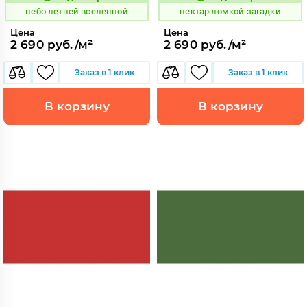
1115263
1131027
Код:
Код:
небо летней вселенной
нектар ломкой загадки
Цена
Цена
2 690 руб./м²
2 690 руб./м²
Заказ в 1 клик
Заказ в 1 клик
В корзину
В корзину