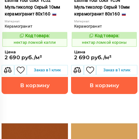
Estima Your color YC52
Estima Your color YC54
Мультиколор Серый 10мм
Мультиколор Серый 10мм
керамогранит 80x160
керамогранит 80x160
Материал:
Материал:
Керамогранит
Керамогранит
Код товара:
Код товара:
1131037
1131038
Код:
Код:
нектар ломкой капли
нектар ломкой короны
Цена
Цена
2 690 руб./м²
2 690 руб./м²
Заказ в 1 клик
Заказ в 1 клик
В корзину
В корзину