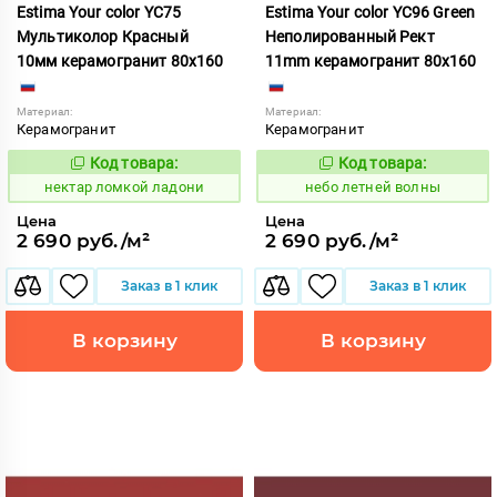
Estima Your color YC75
Estima Your color YC96 Green
Мультиколор Красный
Неполированный Рект
10мм керамогранит 80x160
11mm керамогранит 80x160
Материал:
Материал:
Керамогранит
Керамогранит
Код товара:
Код товара:
1131042
1115262
Код:
Код:
нектар ломкой ладони
небо летней волны
Цена
Цена
2 690 руб./м²
2 690 руб./м²
Заказ в 1 клик
Заказ в 1 клик
В корзину
В корзину