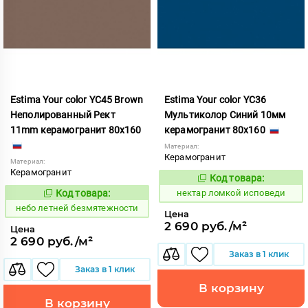
Estima Your color YC45 Brown
Estima Your color YC36
Неполированный Рект
Мультиколор Синий 10мм
11mm керамогранит 80x160
керамогранит 80x160
Материал:
Керамогранит
Материал:
Керамогранит
Код товара:
1131035
Код:
Код товара:
нектар ломкой исповеди
1115254
Код:
небо летней безмятежности
Цена
2 690 руб./м²
Цена
2 690 руб./м²
Заказ в 1 клик
Заказ в 1 клик
В корзину
В корзину