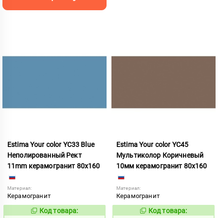
Estima Your color YC33 Blue
Estima Your color YC45
Неполированный Рект
Мультиколор Коричневый
11mm керамогранит 80x160
10мм керамогранит 80x160
Материал:
Материал:
Керамогранит
Керамогранит
Код товара:
Код товара:
1115253
1131036
Код:
Код: