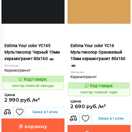
Estima Your color YC165
Estima Your color YC16
Мультиколор Черный 10мм
Мультиколор Оранжевый
керамогранит 80x160
10мм керамогранит 80x160
Материал:
Керамогранит
Материал:
Керамогранит
Код товара:
1131029
Код:
нектар ломкой звезды
Код товара:
1131028
Код:
нектар ломкой зари
Цена
2 990 руб./м²
Цена
2 690 руб./м²
Заказ в 1 клик
Заказ в 1 клик
В корзину