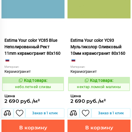
Estima Your color YC85 Blue
Estima Your color YC93
Неполированный Рект
Мультиколор Оливковый
11mm керамогранит 80x160
10мм керамогранит 80x160
Материал:
Материал:
Керамогранит
Керамогранит
Код товара:
Код товара:
1115261
1131046
Код:
Код:
небо летней сливы
нектар ломкой малины
Цена
Цена
2 690 руб./м²
2 690 руб./м²
Заказ в 1 клик
Заказ в 1 клик
В корзину
В корзину