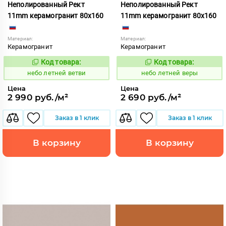
Неполированный Рект
Неполированный Рект
11mm керамогранит 80x160
11mm керамогранит 80x160
Материал:
Материал:
Керамогранит
Керамогранит
Код товара:
Код товара:
1115259
1115258
Код:
Код:
небо летней ветви
небо летней веры
Цена
Цена
2 990 руб./м²
2 690 руб./м²
Заказ в 1 клик
Заказ в 1 клик
В корзину
В корзину