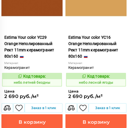
Estima Your color YC29
Estima Your color YC16
Orange Неполированный
Orange Неполированный
Рект 11mm керамогранит
Рект 11mm керамогранит
80x160
80x160
Материал:
Материал:
Керамогранит
Керамогранит
Код товара:
Код товара:
1115252
1115249
Код:
Код:
небо летней бездны
небо лесной ягоды
Цена
Цена
2 690 руб./м²
2 690 руб./м²
Заказ в 1 клик
Заказ в 1 клик
В корзину
В корзину