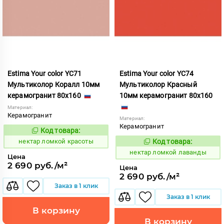
Estima Your color YC71
Estima Your color YC74
Мультиколор Коралл 10мм
Мультиколор Красный
керамогранит 80x160
10мм керамогранит 80x160
Материал:
Керамогранит
Материал:
Керамогранит
Код товара:
1131040
Код:
нектар ломкой красоты
Код товара:
1131041
Код:
нектар ломкой лаванды
Цена
2 690 руб./м²
Цена
2 690 руб./м²
Заказ в 1 клик
Заказ в 1 клик
В корзину
В корзину