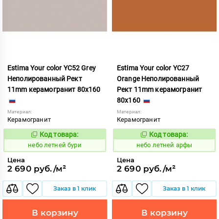
Estima Your color YC52 Grey
Estima Your color YC27
Неполированный Рект
Orange Неполированный
11mm керамогранит 80x160
Рект 11mm керамогранит
80x160
Материал:
Материал:
Керамогранит
Керамогранит
Код товара:
Код товара:
1115255
1115251
Код:
Код:
небо летней бури
небо летней арфы
Цена
Цена
2 690 руб./м²
2 690 руб./м²
Заказ в 1 клик
Заказ в 1 клик
В корзину
В корзину