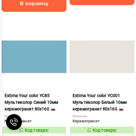
В корзину
Estima Your color YC85
Estima Your color YC001
Мультиколор Синий 10мм
Мультиколор Белый 10мм
керамогранит 80x160
керамогранит 80x160
Материал:
Материал:
Керамогранит
Керамогранит
Код товара:
Код товара:
1131045
1131023
Код:
Код: