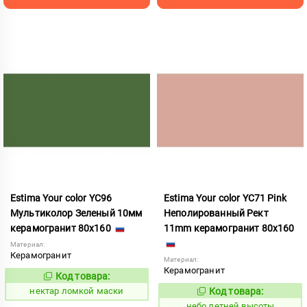
Estima Your color YC96
Estima Your color YC71 Pink
Мультиколор Зеленый 10мм
Неполированный Рект
керамогранит 80x160
11mm керамогранит 80x160
Материал:
Керамогранит
Материал:
Керамогранит
Код товара:
1131047
Код:
нектар ломкой маски
Код товара:
1115257
Код:
небо летней высоты