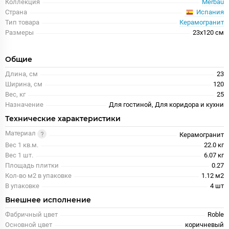
Коллекция
Merbau
Испания
Страна
Тип товара
Керамогранит
Размеры
23x120 см
Общие
Длина, см
23
Ширина, см
120
Вес, кг
25
Назначение
Для гостиной, Для коридора и кухни
Технические характеристики
Материал
Керамогранит
Вес 1 кв.м.
22.0 кг
Вес 1 шт.
6.07 кг
Площадь плитки
0.27
Кол-во м2 в упаковке
1.12 м2
В упаковке
4 шт
Внешнее исполнение
Фабричный цвет
Roble
Основной цвет
коричневый