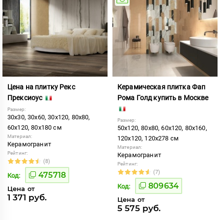
Цена на плитку Рекс
Керамическая плитка Фап
Прексиоус
Рома Голд купить в Москве
Размер:
30x30, 30x60, 30x120, 80x80,
Размер:
60x120, 80x180 см
50x120, 80x80, 60x120, 80x160,
Материал:
120x120, 120x278 см
Керамогранит
Материал:
Рейтинг:
Керамогранит
(8)
Рейтинг:
(7)
475718
Код:
809634
Код:
Цена от
1 371 руб.
Цена от
5 575 руб.