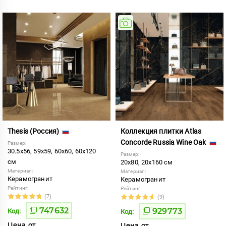
Thesis (Россия)
Коллекция плитки Atlas
Concorde Russia Wine Oak
Размер:
30.5x56, 59x59, 60x60, 60x120
Размер:
см
20x80, 20x160 см
Материал:
Материал:
Керамогранит
Керамогранит
Рейтинг:
Рейтинг:
(7)
(9)
747632
929773
Код:
Код:
Цена от
Цена от