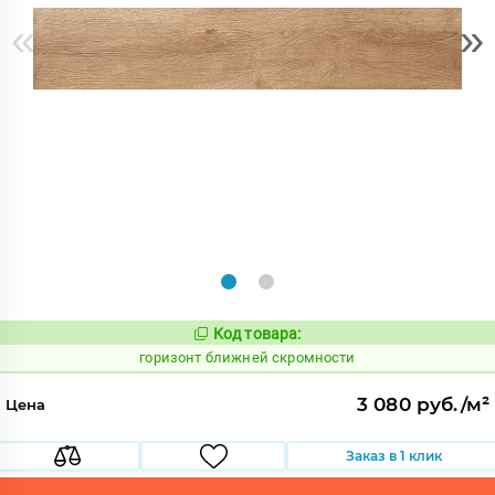
«
»
Код товара:
297593
Код:
горизонт ближней скромности
3 080 руб./м²
Цена
Заказ в 1 клик