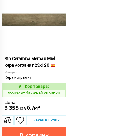
Stn Ceramica Merbau Miel
керамогранит 23x120
Материал:
Керамогранит
Код товара:
297592
Код:
горизонт ближней скрипки
Цена
3 355 руб./м²
Заказ в 1 клик
В корзину