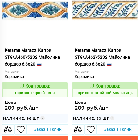
Kerama Marazzi Капри
Kerama Marazzi Капри
STG\A460\5232 Майолика
STG\A462\5232 Майолика
бордюр 6,3x20
бордюр 6,3x20
Материал:
Материал:
Керамика
Керамика
Код товара:
Код товара:
303978
300924
Код:
Код:
горизонт яркой тени
горизонт знойной мельницы
Цена
Цена
209 руб./шт
209 руб./шт
НАЛИЧИЕ: 96 ШТ
НАЛИЧИЕ: 30 ШТ
Заказ в 1 клик
Заказ в 1 клик