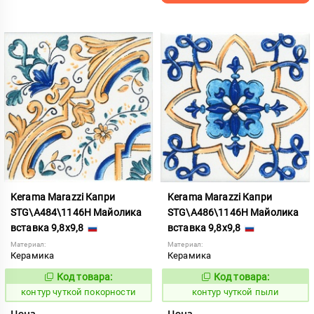
Kerama Marazzi Капри
Kerama Marazzi Капри
STG\A484\1146H Майолика
STG\A486\1146H Майолика
вставка 9,8x9,8
вставка 9,8x9,8
Материал:
Материал:
Керамика
Керамика
Код товара:
Код товара:
764697
764701
Код:
Код:
контур чуткой покорности
контур чуткой пыли
Цена
Цена