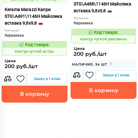
STG\A488\1146H Майолика
Kerama Marazzi Капри
вставка 9,8x9,8
STG\A491\1146H Майолика
Материал:
вставка 9,8x9,8
Керамика
Материал:
Код товара:
764703
Код:
Керамика
контур чуткой раковины
Код товара:
764706
Код:
Цена
контур чуткой астры
200 руб./шт
Цена
НАЛИЧИЕ: 34 ШТ
200 руб./шт
Заказ в 1 клик
Заказ в 1 клик
В корзину
В корзину