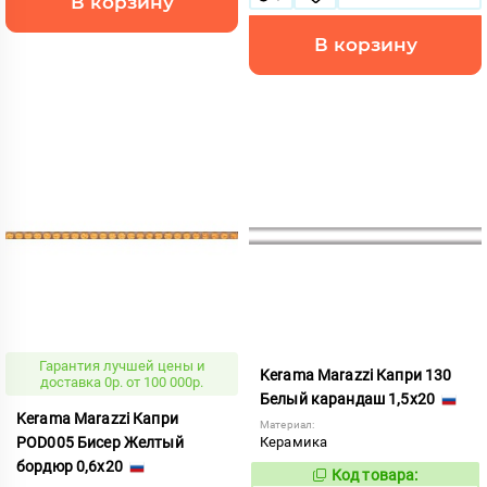
В корзину
В корзину
Гарантия лучшей цены и
Kerama Marazzi Капри 130
доставка 0р. от 100 000р.
Белый карандаш 1,5x20
Kerama Marazzi Капри
Материал:
POD005 Бисер Желтый
Керамика
бордюр 0,6x20
Код товара:
859771
Код: