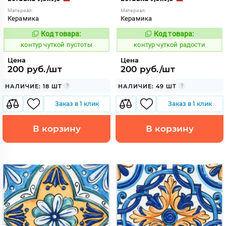
Материал:
Материал:
Керамика
Керамика
Код товара:
Код товара:
764699
764702
Код:
Код:
контур чуткой пустоты
контур чуткой радости
Цена
Цена
200 руб./шт
200 руб./шт
НАЛИЧИЕ: 18 ШТ
НАЛИЧИЕ: 49 ШТ
Заказ в 1 клик
Заказ в 1 клик
В корзину
В корзину