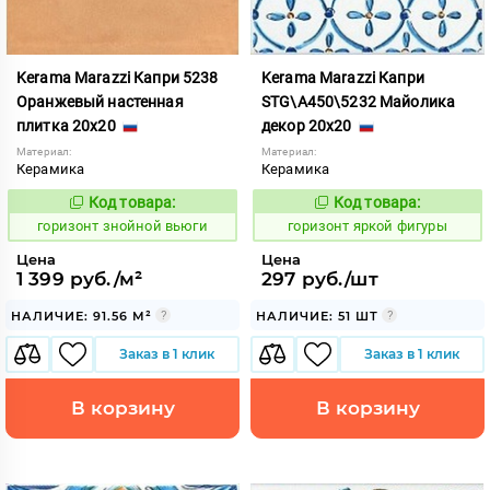
Kerama Marazzi Капри 5238
Kerama Marazzi Капри
Оранжевый настенная
STG\A450\5232 Майолика
плитка 20x20
декор 20x20
Материал:
Материал:
Керамика
Керамика
Код товара:
Код товара:
300889
303990
Код:
Код:
горизонт знойной вьюги
горизонт яркой фигуры
Цена
Цена
1 399 руб./м²
297 руб./шт
НАЛИЧИЕ: 91.56 М²
НАЛИЧИЕ: 51 ШТ
Заказ в 1 клик
Заказ в 1 клик
В корзину
В корзину