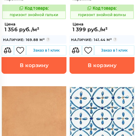
Код товара:
Код товара:
300890
300887
Код:
Код:
горизонт знойной гальки
горизонт знойной волны
Цена
Цена
1 356 руб./м²
1 399 руб./м²
НАЛИЧИЕ: 169.88 М²
НАЛИЧИЕ: 141.44 М²
Заказ в 1 клик
Заказ в 1 клик
В корзину
В корзину