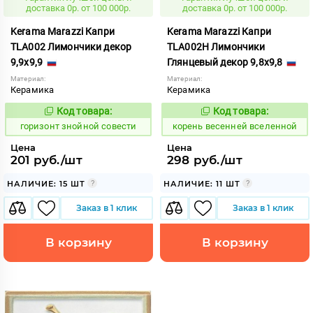
доставка 0р. от 100 000р.
доставка 0р. от 100 000р.
Kerama Marazzi Капри
Kerama Marazzi Капри
TLA002 Лимончики декор
TLA002H Лимончики
9,9x9,9
Глянцевый декор 9,8x9,8
Материал:
Материал:
Керамика
Керамика
Код товара:
Код товара:
300898
782513
Код:
Код:
горизонт знойной совести
корень весенней вселенной
Цена
Цена
201 руб./шт
298 руб./шт
НАЛИЧИЕ: 15 ШТ
НАЛИЧИЕ: 11 ШТ
Заказ в 1 клик
Заказ в 1 клик
В корзину
В корзину