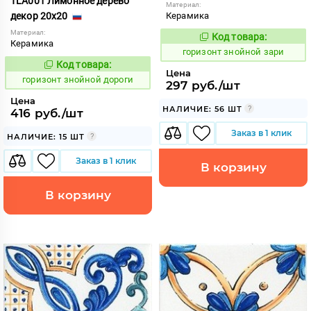
TLA001 Лимонное дерево
Материал:
декор 20x20
Керамика
Материал:
Код товара:
300903
Код:
Керамика
горизонт знойной зари
Код товара:
300897
Код:
Цена
горизонт знойной дороги
297 руб./шт
Цена
НАЛИЧИЕ: 56 ШТ
416 руб./шт
Заказ в 1 клик
НАЛИЧИЕ: 15 ШТ
Заказ в 1 клик
В корзину
В корзину