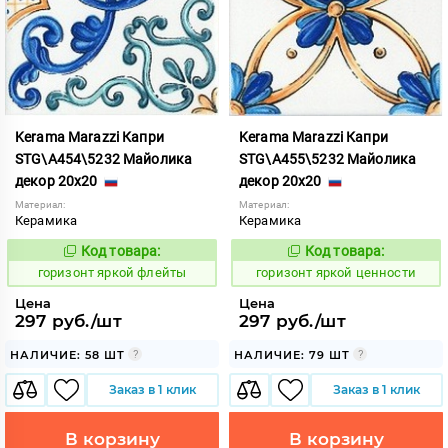
Kerama Marazzi Капри
Kerama Marazzi Капри
STG\A454\5232 Майолика
STG\A455\5232 Майолика
декор 20x20
декор 20x20
Материал:
Материал:
Керамика
Керамика
Код товара:
Код товара:
303991
303992
Код:
Код:
горизонт яркой флейты
горизонт яркой ценности
Цена
Цена
297 руб./шт
297 руб./шт
НАЛИЧИЕ: 58 ШТ
НАЛИЧИЕ: 79 ШТ
Заказ в 1 клик
Заказ в 1 клик
В корзину
В корзину