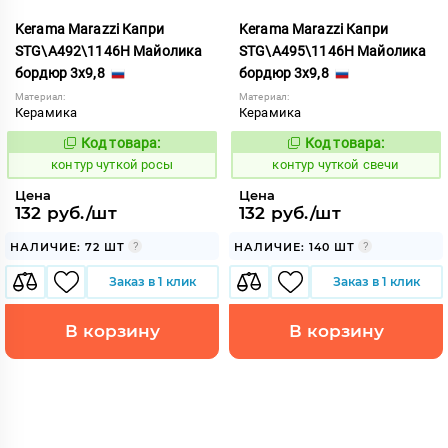
Kerama Marazzi Капри
Kerama Marazzi Капри
STG\A492\1146H Майолика
STG\A495\1146H Майолика
бордюр 3x9,8
бордюр 3x9,8
Материал:
Материал:
Керамика
Керамика
Код товара:
Код товара:
764707
764709
Код:
Код:
контур чуткой росы
контур чуткой свечи
Цена
Цена
132 руб./шт
132 руб./шт
НАЛИЧИЕ: 72 ШТ
НАЛИЧИЕ: 140 ШТ
Заказ в 1 клик
Заказ в 1 клик
В корзину
В корзину