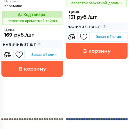
Материал:
лепесток бархатной долины
Керамика
Цена
Код товара:
859726
131 руб./шт
Код:
лепесток ароматной тайны
НАЛИЧИЕ: 110 ШТ
Цена
169 руб./шт
Заказ в 1 клик
НАЛИЧИЕ: 37 ШТ
В корзину
Заказ в 1 клик
В корзину