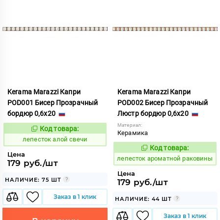
Kerama Marazzi Капри
Kerama Marazzi Капри
POD001 Бисер Прозрачный
POD002 Бисер Прозрачный
бордюр 0,6x20
Люстр бордюр 0,6x20
Материал:
Код товара:
859584
Код:
Керамика
лепесток алой свечи
Код товара:
859703
Код:
Цена
лепесток ароматной раковины
179 руб./шт
Цена
НАЛИЧИЕ: 75 ШТ
179 руб./шт
Заказ в 1 клик
НАЛИЧИЕ: 44 ШТ
Заказ в 1 клик