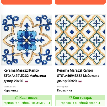
Kerama Marazzi Капри
Kerama Marazzi Капри
STG\A452\5232 Майолика
STG\A469\5232 Майолика
декор 20x20
декор 20x20
Материал:
Материал:
Керамика
Керамика
Код товара:
Код товара:
300901
300904
Код:
Код:
горизонт знойной жемчужины
горизонт знойной звезды