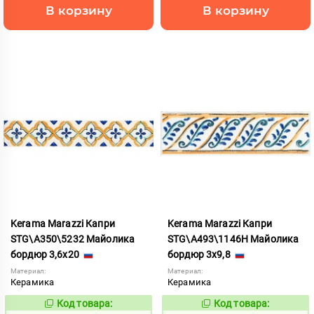
В корзину
В корзину
Kerama Marazzi Капри
Kerama Marazzi Капри
STG\A350\5232 Майолика
STG\A493\1146H Майолика
бордюр 3,6x20
бордюр 3x9,8
Материал:
Материал:
Керамика
Керамика
Код товара:
Код товара:
303979
764708
Код:
Код: