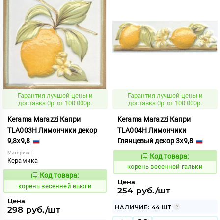
Гарантия лучшей цены и
Гарантия лучшей цены и
доставка 0р. от 100 000р.
доставка 0р. от 100 000р.
Kerama Marazzi Капри
Kerama Marazzi Капри
TLA003H Лимончики декор
TLA004H Лимончики
9,8x9,8
Глянцевый декор 3x9,8
Материал:
Код товара:
782515
Код:
Керамика
корень весенней гальки
Код товара:
782514
Код:
Цена
корень весенней вьюги
254 руб./шт
Цена
НАЛИЧИЕ: 44 ШТ
298 руб./шт