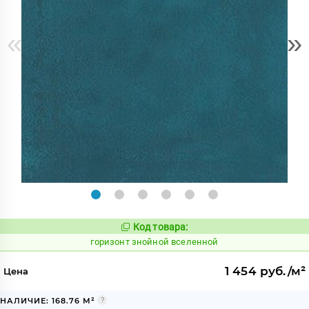
«
»
Код товара:
300888
Код:
горизонт знойной вселенной
1 454 руб./м²
Цена
НАЛИЧИЕ: 168.76 М²