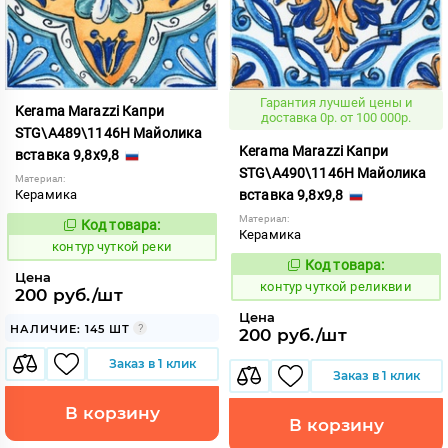
Гарантия лучшей цены и
Kerama Marazzi Капри
доставка 0р. от 100 000р.
STG\A489\1146H Майолика
Kerama Marazzi Капри
вставка 9,8x9,8
STG\A490\1146H Майолика
Материал:
Керамика
вставка 9,8x9,8
Материал:
Код товара:
764704
Код:
Керамика
контур чуткой реки
Код товара:
764705
Код:
Цена
контур чуткой реликвии
200 руб./шт
Цена
НАЛИЧИЕ: 145 ШТ
200 руб./шт
Заказ в 1 клик
Заказ в 1 клик
В корзину
В корзину