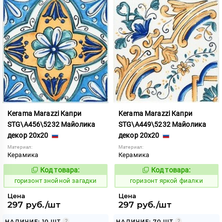
Kerama Marazzi Капри
Kerama Marazzi Капри
STG\A456\5232 Майолика
STG\A449\5232 Майолика
декор 20x20
декор 20x20
Материал:
Материал:
Керамика
Керамика
Код товара:
Код товара:
300902
303989
Код:
Код:
горизонт знойной загадки
горизонт яркой фиалки
Цена
Цена
297 руб./шт
297 руб./шт
НАЛИЧИЕ: 10 ШТ
НАЛИЧИЕ: 70 ШТ