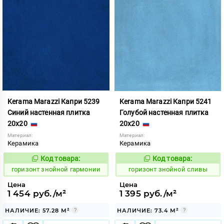
Kerama Marazzi Капри 5239
Kerama Marazzi Капри 5241
Синий настенная плитка
Голубой настенная плитка
20x20
20x20
Материал:
Материал:
Керамика
Керамика
Код товара:
Код товара:
300891
300886
Код:
Код:
горизонт знойной гармонии
горизонт знойной сливы
Цена
Цена
1 454 руб./м²
1 395 руб./м²
НАЛИЧИЕ: 57.28 М²
НАЛИЧИЕ: 73.4 М²