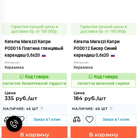
Гарантия лучшей цены и
Гарантия лучшей цены и
доставка 0р. от 100 000р.
доставка 0р. от 100 000р.
Kerama Marazzi Капри
Kerama Marazzi Капри
POD016 Платина глянцевый
POD012 Бисер Синий
карандаш 0,6x20
карандаш 0,6x20
Материал:
Материал:
Керамика
Керамика
Код товара:
Код товара:
859893
860714
Код:
Код:
лепесток безмятежной гордости
лепесток весенней сирени
Цена
Цена
335 руб./шт
184 руб./шт
НАЛИЧИЕ: 45 ШТ
НАЛИЧИЕ: 40 ШТ
Заказ в 1 клик
Заказ в 1 клик
В корзину
В корзину