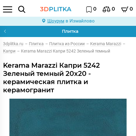
3D
PLITKA
0
0
0
Шоурум
в Измайлово
Плитка
3dplitka.ru
–
Плитка
–
Плитка из России
–
Kerama Marazzi
–
Капри
–
Kerama Marazzi Капри 5242 Зеленый темный
Kerama Marazzi Капри 5242
Зеленый темный 20x20 -
керамическая плитка и
керамогранит