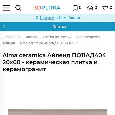
3D
PLITKA
0
0
0
Шоурум
в Измайлово
Плитка
3dplitka.ru
–
Плитка
–
Плитка из России
–
Alma ceramica
–
Айленд
–
Alma ceramica Айленд ПО11АД404
Alma ceramica Айленд ПО11АД404
20x60 - керамическая плитка и
керамогранит