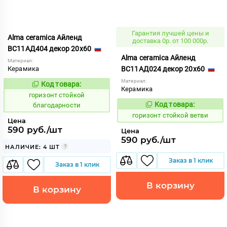
Гарантия лучшей цены и
Alma ceramica Айленд
доставка 0р. от 100 000р.
ВС11АД404 декор 20x60
Alma ceramica Айленд
Материал:
Керамика
ВС11АД024 декор 20x60
Материал:
Код товара:
309128
Код:
Керамика
горизонт стойкой
Код товара:
благодарности
309134
Код:
горизонт стойкой ветви
Цена
590 руб./шт
Цена
590 руб./шт
НАЛИЧИЕ: 4 ШТ
Заказ в 1 клик
Заказ в 1 клик
В корзину
В корзину