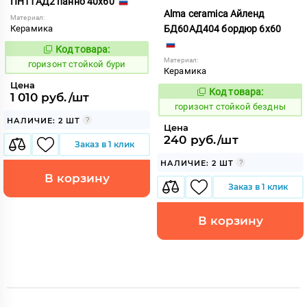
ПН11АД2 панно 40x60
Alma ceramica Айленд
Материал:
Керамика
БД60АД404 бордюр 6x60
Код товара:
309130
Код:
Материал:
горизонт стойкой бури
Керамика
Цена
Код товара:
309127
1 010 руб./шт
Код:
горизонт стойкой бездны
НАЛИЧИЕ: 2 ШТ
Цена
240 руб./шт
Заказ в 1 клик
НАЛИЧИЕ: 2 ШТ
В корзину
Заказ в 1 клик
В корзину