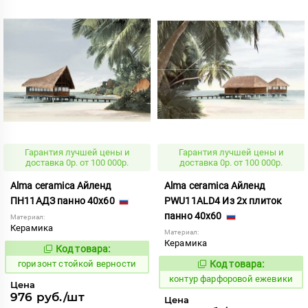
Гарантия лучшей цены и
Гарантия лучшей цены и
доставка 0р. от 100 000р.
доставка 0р. от 100 000р.
Alma ceramica Айленд
Alma ceramica Айленд
ПН11АДЗ панно 40x60
PWU11ALD4 Из 2х плиток
панно 40x60
Материал:
Керамика
Материал:
Керамика
Код товара:
309131
Код:
горизонт стойкой верности
Код товара:
763899
Код:
контур фарфоровой ежевики
Цена
976 руб./шт
Цена