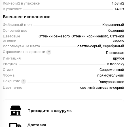
Кол-во м2 в упаковке
1.68 м2
В упаковке
14 шт
Внешнее исполнение
Фабричный цвет
Коричневый
Основной цвет
бежевый
Цветовые
Оттенки бежевого, Оттенки коричневого, Оттенки
оттенки
серого
Используемые цвета
светло-серый, серебряный
Отражение поверхности
Глянцевая
Имитация
другое
Рисунок
В полоску
Стиль
Современный
Форма
прямоугольник
Покрытие
Глазурованное
Цвет точно
светлый синевато-серый
Приходите в шоурумы
Доставка