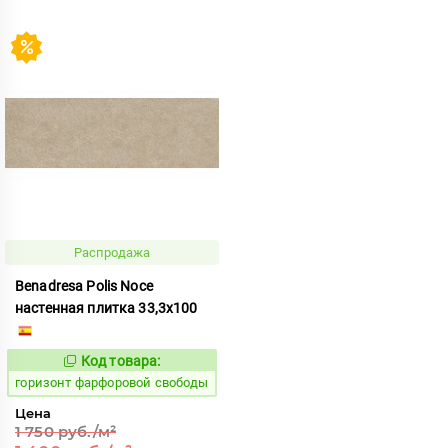
Распродажа
Benadresa Polis Noce
настенная плитка 33,3x100
Код товара:
310835
Код:
горизонт фарфоровой свободы
Цена
1 750 руб./м²