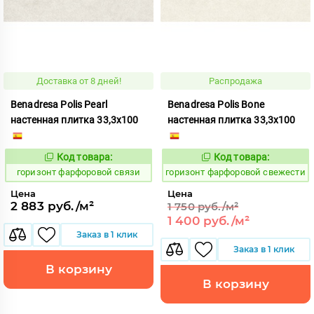
Доставка от 8 дней!
Распродажа
Benadresa Polis Pearl
Benadresa Polis Bone
настенная плитка 33,3x100
настенная плитка 33,3x100
Код товара:
Код товара:
310836
310833
Код:
Код:
горизонт фарфоровой связи
горизонт фарфоровой свежести
Цена
Цена
2 883 руб./м²
1 750 руб./м²
1 400 руб./м²
Заказ в 1 клик
Заказ в 1 клик
В корзину
В корзину