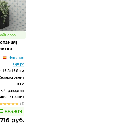
зайнеров!
Испания)
литка
Испания
Equipe
, 16.8x16.8 см
Керамогранит
Blue
ь / травертин
ланец / гранит
(5)
883809
 716 руб.