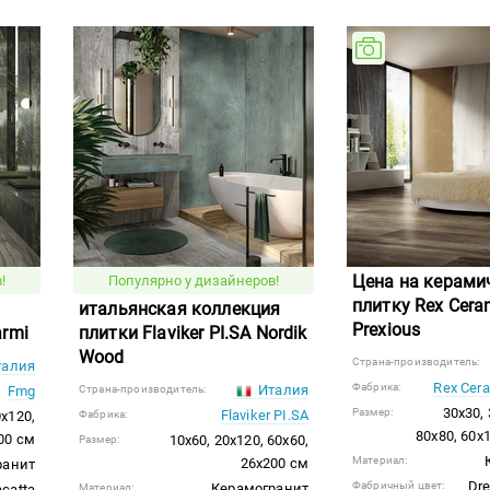
Цена на керами
!
Популярно у дизайнеров!
плитку Rex Cera
ю
итальянская коллекция
Prexious
armi
плитки Flaviker PI.SA Nordik
Wood
Страна-производитель:
алия
Rex Cera
Фабрика:
Италия
Fmg
Страна-производитель:
30x30, 
Размер:
Flaviker PI.SA
0x120,
Фабрика:
80x80, 60x
00 см
10x60, 20x120, 60x60,
Размер:
Материал:
26x200 см
ранит
Dr
Фабричный цвет:
Керамогранит
acatta
Материал: