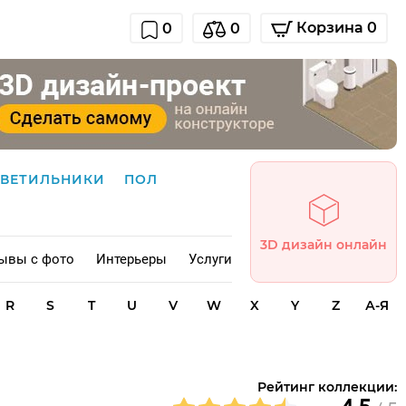
Корзина 0
0
0
СВЕТИЛЬНИКИ
ПОЛ
3D дизайн онлайн
ывы с фото
Интерьеры
Услуги
R
S
T
U
V
W
X
Y
Z
А-Я
Рейтинг коллекции: