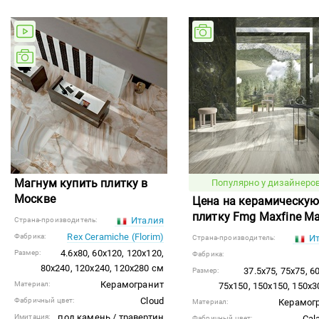
Магнум купить плитку в
Популярно у дизайнеров
Москве
Цена на керамическу
плитку Fmg Maxfine M
Италия
Страна-производитель:
Rex Ceramiche (Florim)
Фабрика:
Ит
Страна-производитель:
4.6x80, 60x120, 120x120,
Размер:
Фабрика:
80x240, 120x240, 120x280 см
37.5x75, 75x75, 6
Размер:
Керамогранит
Материал:
75x150, 150x150, 150x3
Cloud
Фабричный цвет:
Керамог
Материал:
под камень / травертин
Имитация:
Cal
Фабричный цвет: