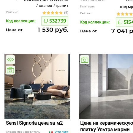
/ сланец / гранит
под м
Имитация:
Рейтинг:
(9)
Рейтинг:
532739
Код коллекции:
515
Код коллекции:
1 530 руб.
Цена от
7 041 
Цена от
Sensi Signoria цена за м2
Цена на керамическу
плитку Ультра марми
Италия
Страна-производитель: