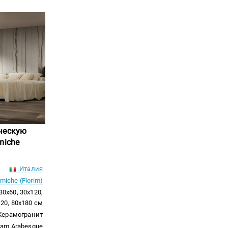
ческую
miche
Италия
miche (Florim)
30x60, 30x120,
120, 80x180 см
Керамогранит
eam Arabesque