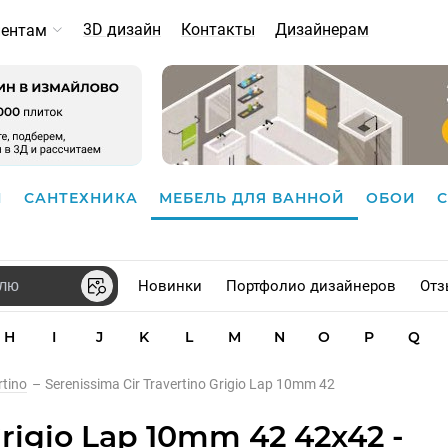
3D дизайн
Контакты
Дизайнерам
иентам
И
САНТЕХНИКА
МЕБЕЛЬ ДЛЯ ВАННОЙ
ОБОИ
Новинки
Портфолио дизайнеров
Отз
H
I
J
K
L
M
N
O
P
Q
rtino
–
Serenissima Cir Travertino Grigio Lap 10mm 42
Grigio Lap 10mm 42 42x42 -