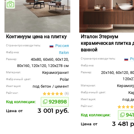
Континуум цена на плитку
Италон Этернум
керамическая плитка 
Россия
Страна-производитель:
ванной
Italon
Фабрика:
Ро
Страна-производитель:
40x80, 60x60, 60x120,
Размер:
80x160, 120x120, 120x278 см
Фабрика:
Керамогранит
20x160, 60x120, 8
Материал:
Размер:
120x2
Polar
Фабричный цвет:
Керамог
Материал:
под бетон / цемент
Имитация:
Ка
Фабричный цвет:
Рейтинг:
(6)
под д
Имитация:
929898
Код коллекции:
Рейтинг:
3 001 руб.
Цена от
941
Код коллекции:
3 481 
Цена от