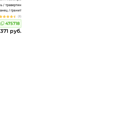
ь / травертин
ланец / гранит
(8)
475718
 371 руб.