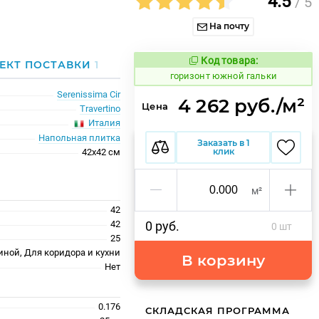
4.5
/ 5
На почту
Код товара:
312015
ЕКТ ПОСТАВКИ
1
Код товара:
горизонт южной гальки
Serenissima Cir
4 262 руб./м²
Цена
Travertino
Италия
Напольная плитка
Заказать в 1
клик
42x42 см
м²
42
42
0 руб.
0 шт
25
иной, Для коридора и кухни
В корзину
Нет
0.176
СКЛАДСКАЯ ПРОГРАММА