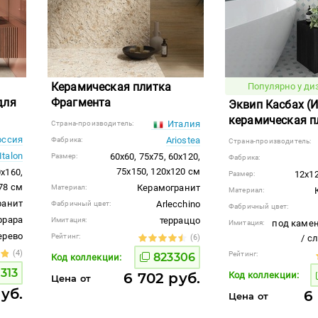
Керамическая плитка
Популярно у ди
для
Фрагмента
Эквип Касбах (
керамическая п
Италия
Страна-производитель:
ссия
Ariostea
Фабрика:
Страна-производитель:
Italon
60x60, 75x75, 60x120,
Размер:
Фабрика:
75x150, 120x120 см
0x160,
12x12
Размер:
78 см
Керамогранит
Материал:
Материал:
ранит
Arlecchino
Фабричный цвет:
Фабричный цвет:
ррара
терраццо
Имитация:
под камен
Имитация:
ерево
Рейтинг:
(6)
/ с
(4)
Рейтинг:
823306
Код коллекции:
313
6 702 руб.
Код коллекции:
Цена от
руб.
6
Цена от