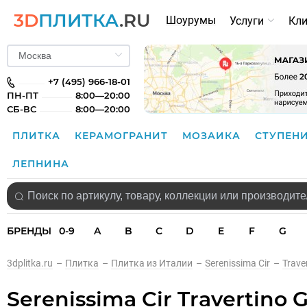
3D
ПЛИТКА
.RU
Шоурумы
Услуги
Кл
+7 (495) 966-18-01
ПН-ПТ
8:00—20:00
СБ-ВС
8:00—20:00
ПЛИТКА
КЕРАМОГРАНИТ
МОЗАИКА
СТУПЕН
ЛЕПНИНА
БРЕНДЫ
0-9
A
B
C
D
E
F
G
3dplitka.ru
–
Плитка
–
Плитка из Италии
–
Serenissima Cir
–
Trave
Serenissima Cir Travertino 