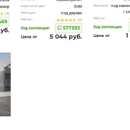
под камен
Имитация:
Gold
рамор
Фабричный цвет:
/ с
под дерево
Имитация:
(9)
Рейтинг:
Рейтинг:
(5)
469
Код коллекции:
577593
Код коллекции:
руб.
1
5 044 руб.
Цена от
Цена от
ю