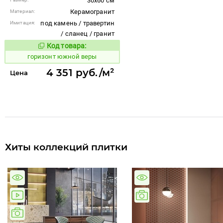
30x60 см
Керамогранит
Материал:
под камень / травертин
Имитация:
/ сланец / гранит
Код товара:
312008
Код товара:
горизонт южной веры
4 351 руб./м²
Цена
Хиты коллекций плитки