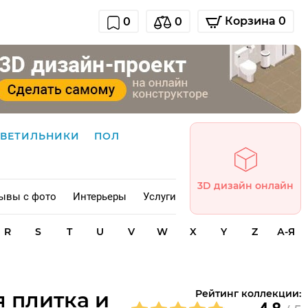
Корзина 0
0
0
СВЕТИЛЬНИКИ
ПОЛ
3D дизайн онлайн
ывы с фото
Интерьеры
Услуги
R
S
T
U
V
W
X
Y
Z
А-Я
я плитка и
Рейтинг коллекции: