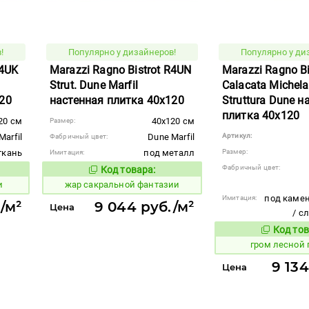
!
Популярно у дизайнеров!
Популярно у ди
R4UK
Marazzi Ragno Bistrot R4UN
Marazzi Ragno B
Strut. Dune Marfil
Calacata Michela
20
настенная плитка 40x120
Struttura Dune н
плитка 40x120
20 см
40x120 см
Размер:
Marfil
Dune Marfil
Артикул:
Фабричный цвет:
ткань
под металл
Размер:
Имитация:
Фабричный цвет:
Код товара:
369487
вара:
Код товара:
и
жар сакральной фантазии
под камен
Имитация:
./м²
9 044 руб./м²
Цена
/ с
Код тов
349571
гром лесной
9 134
Цена