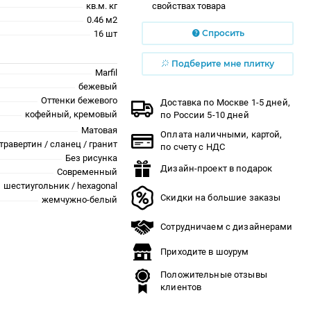
кв.м. кг
свойствах товара
0.46 м2
Спросить
16 шт
Подберите мне плитку
Marfil
бежевый
Оттенки бежевого
Доставка по Москве 1-5 дней,
кофейный, кремовый
по России 5-10 дней
Матовая
Оплата наличными, картой,
травертин / сланец / гранит
по счету с НДС
Без рисунка
Дизайн-проект в подарок
Современный
шестиугольник / hexagonal
Скидки на большие заказы
жемчужно-белый
Сотрудничаем с дизайнерами
Приходите в шоурум
Положительные отзывы
клиентов