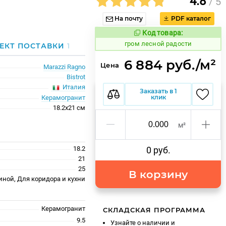
4.8
/ 5
На почту
PDF каталог
Код товара:
349577
Код товара:
гром лесной радости
ЕКТ ПОСТАВКИ
1
6 884 руб./м²
Цена
Marazzi Ragno
Bistrot
Италия
Заказать в 1
клик
Керамогранит
18.2x21 см
м²
18.2
0 руб.
21
25
В корзину
иной, Для коридора и кухни
Керамогранит
СКЛАДСКАЯ ПРОГРАММА
9.5
Узнайте о наличии и