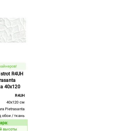
зайнеров!
istrot R4UH
trasanta
ка 40x120
R4UH
40x120 см
ra Pietrasanta
 обои / ткань
ара:
Код товара:
ой высоты