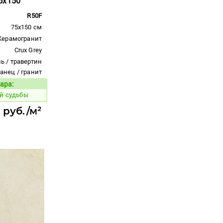
5x150
R50F
75x150 см
Керамогранит
Crux Grey
ь / травертин
ланец / гранит
ара:
Код товара:
ой судьбы
 руб./м²