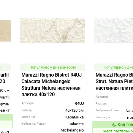
!
Популярно у дизайнеров!
Популярно у ди
rfil
Marazzi Ragno Bistrot R4UJ
Marazzi Ragno B
20
Calacata Michelangelo
Strut. Natura Pie
Struttura Natura настенная
настенная плит
20 см
плитка 40x120
Marfil
Артикул:
R4UJ
Артикул:
ертин
Размер:
гранит
40x120 см
Размер:
Natu
Фабричный цвет:
Керамика
Материал:
под
Имитация:
вара:
Calacata
Фабричный цвет:
Код тов
383632
Michelangelo
жест пастельн