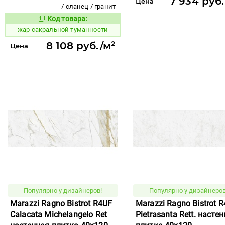
7 934 руб.
Цена
/ сланец / гранит
Код товара:
369484
Код товара:
жар сакральной туманности
8 108 руб./м²
Цена
Популярно у дизайнеров!
Популярно у дизайнеров
Marazzi Ragno Bistrot R4UF
Marazzi Ragno Bistrot 
Calacata Michelangelo Ret
Pietrasanta Rett. насте