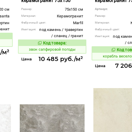
керамогранит 75x150
керамогранит 7
20 см
75x150 см
Размер:
Артикул:
asanta
Керамогранит
Материал:
Размер:
ертин
Marfil
Фабричный цвет:
Материал:
гранит
под камень / травертин
Имитация:
Фабричный цвет:
/ сланец / гранит
под камен
Имитация:
вара:
/ с
Код товара:
463321
Код товара:
звон сапфировой погоды
Код тов
/м²
766849
корабль весел
10 485 руб./м²
Цена
7 206
Цена