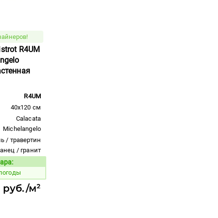
зайнеров!
istrot R4UM
ngelo
астенная
R4UM
40x120 см
Calacata
Michelangelo
ь / травертин
ланец / гранит
ара:
Код товара:
 погоды
 руб./м²