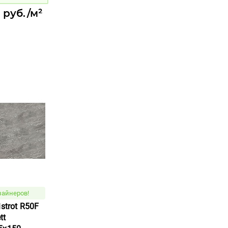
 руб./м²
зайнеров!
strot R50F
tt