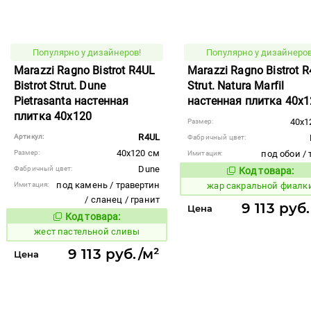
Популярно у дизайнеров!
Популярно у дизайнеров
Marazzi Ragno Bistrot R4UL
Marazzi Ragno Bistrot 
Bistrot Strut. Dune
Strut. Natura Marfil
Pietrasanta настенная
настенная плитка 40x1
плитка 40x120
40x1
Размер:
R4UL
Артикул:
Фабричный цвет:
40x120 см
Размер:
под обои / 
Имитация:
Dune
Фабричный цвет:
Код товара:
369489
Код то
под камень / травертин
Имитация:
жар сакральной фиалк
/ сланец / гранит
9 113 руб
Цена
Код товара:
383636
Код товара:
жест пастельной сливы
9 113 руб./м²
Цена