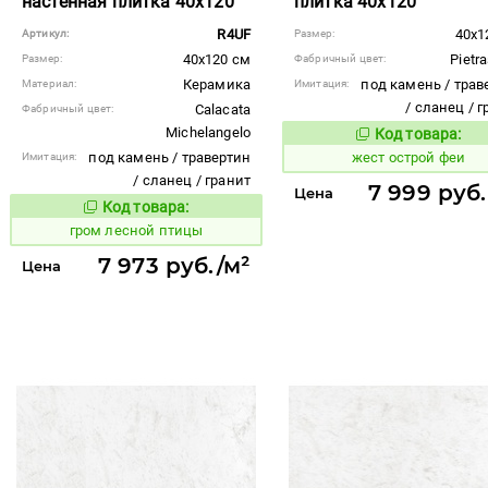
настенная плитка 40x120
плитка 40x120
R4UF
40x1
Артикул:
Размер:
40x120 см
Pietr
Размер:
Фабричный цвет:
Керамика
под камень / трав
Материал:
Имитация:
/ сланец / 
Calacata
Фабричный цвет:
Michelangelo
Код товара:
383613
Код то
под камень / травертин
жест острой феи
Имитация:
/ сланец / гранит
7 999 руб.
Цена
Код товара:
349573
Код товара:
гром лесной птицы
7 973 руб./м²
Цена