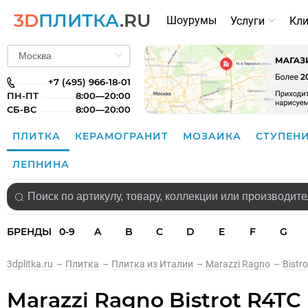
3D
ПЛИТКА
.RU
Шоурумы
Услуги
Кл
+7 (495) 966-18-01
ПН-ПТ
8:00—20:00
СБ-ВС
8:00—20:00
ПЛИТКА
КЕРАМОГРАНИТ
МОЗАИКА
СТУПЕН
ЛЕПНИНА
БРЕНДЫ
0-9
A
B
C
D
E
F
G
3dplitka.ru
–
Плитка
–
Плитка из Италии
–
Marazzi Ragno
–
Bistro
Marazzi Ragno Bistrot R4TC 