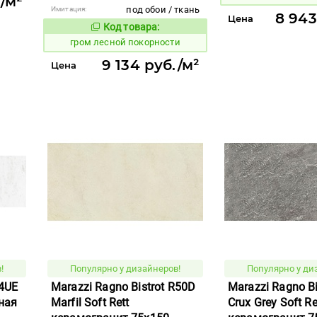
/м²
под обои / ткань
Имитация:
8 943
Цена
Код товара:
349572
Код товара:
гром лесной покорности
9 134 руб./м²
Цена
!
Популярно у дизайнеров!
Популярно у ди
R4UE
Marazzi Ragno Bistrot R50D
Marazzi Ragno Bi
нная
Marfil Soft Rett
Crux Grey Soft Re