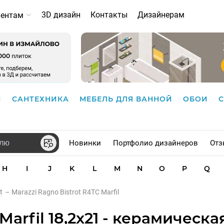
3D дизайн
Контакты
Дизайнерам
иентам
И
САНТЕХНИКА
МЕБЕЛЬ ДЛЯ ВАННОЙ
ОБОИ
Новинки
Портфолио дизайнеров
Отз
H
I
J
K
L
M
N
O
P
Q
t
–
Marazzi Ragno Bistrot R4TC Marfil
Marfil 18,2x21 - керамическа