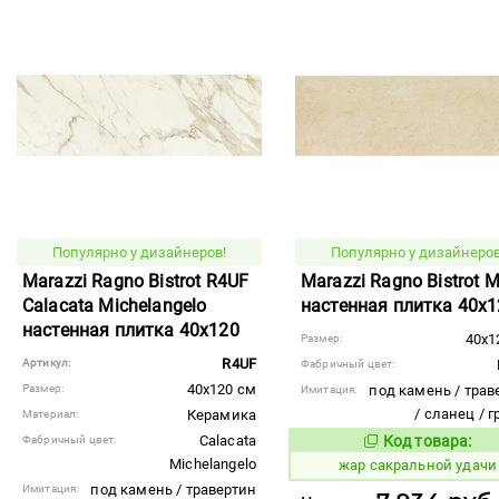
Популярно у дизайнеров!
Популярно у дизайнеров
Marazzi Ragno Bistrot R4UF
Marazzi Ragno Bistrot Ma
Calacata Michelangelo
настенная плитка 40x1
настенная плитка 40x120
40x1
Размер:
R4UF
Артикул:
Фабричный цвет:
40x120 см
Размер:
под камень / трав
Имитация:
/ сланец / 
Керамика
Материал:
Calacata
Код товара:
Фабричный цвет:
369485
Код то
Michelangelo
жар сакральной удачи
под камень / травертин
Имитация: