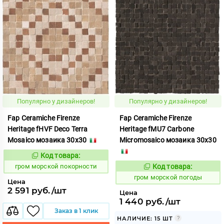
Популярно у дизайнеров!
Популярно у дизайнеров!
Fap Ceramiche Firenze
Fap Ceramiche Firenze
Heritage fHVF Deco Terra
Heritage fMU7 Carbone
Mosaico мозаика 30x30
Micromosaico мозаика 30x30
Код товара:
351322
Код:
гром морской покорности
Код товара:
351321
Код:
гром морской погоды
Цена
2 591 руб./шт
Цена
1 440 руб./шт
Заказ в 1 клик
НАЛИЧИЕ: 15 ШТ