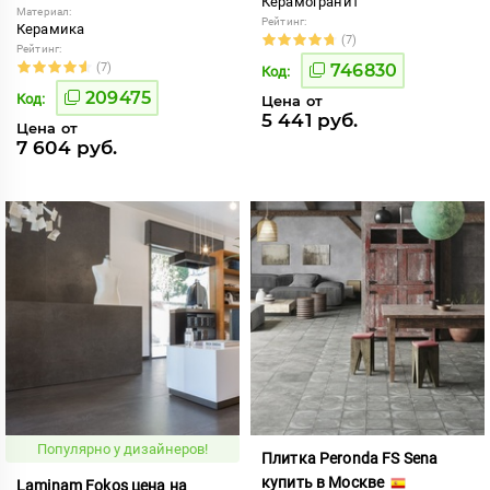
Керамогранит
Материал:
Рейтинг:
Керамика
(7)
Рейтинг:
(7)
746830
Код:
209475
Код:
Цена от
5 441 руб.
Цена от
7 604 руб.
Популярно у дизайнеров!
Плитка Peronda FS Sena
купить в Москве
Laminam Fokos цена на