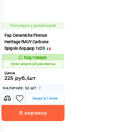
Популярно у дизайнеров!
Fap Ceramiche Firenze
Heritage fMUY Carbone
Spigolo бордюр 1x20
Код товара:
351328
Код:
гром морской раковины
Цена
225 руб./шт
НАЛИЧИЕ: 32 ШТ
Заказ в 1 клик
В корзину