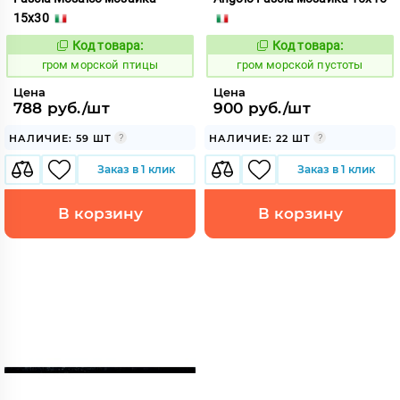
15x30
Код товара:
Код товара:
351323
351324
Код:
Код:
гром морской птицы
гром морской пустоты
Цена
Цена
788 руб./шт
900 руб./шт
НАЛИЧИЕ: 59 ШТ
НАЛИЧИЕ: 22 ШТ
Заказ в 1 клик
Заказ в 1 клик
В корзину
В корзину