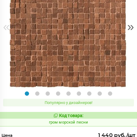
«
»
Популярно у дизайнеров!
Код товара:
351319
Код:
гром морской песни
1 440 руб./шт
Цена