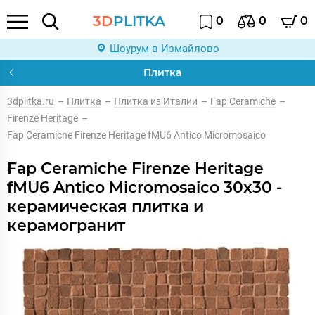
3D
PLITKA
0
0
0
Шоурум
в Измайлово
Плитка
3dplitka.ru
–
Плитка
–
Плитка из Италии
–
Fap Ceramiche
–
Firenze Heritage
–
Fap Ceramiche Firenze Heritage fMU6 Antico Micromosaico
Fap Ceramiche Firenze Heritage
fMU6 Antico Micromosaico 30x30 -
керамическая плитка и
керамогранит