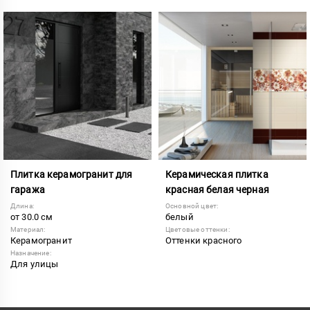
Плитка керамогранит для
Керамическая плитка
гаража
красная белая черная
Длина:
Основной цвет:
от 30.0 см
белый
Материал:
Цветовые оттенки:
Керамогранит
Оттенки красного
Назначение:
Для улицы