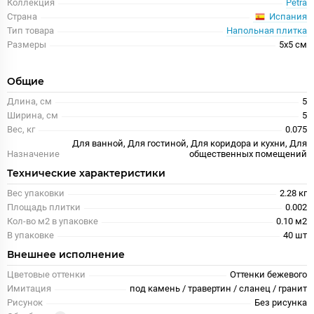
Коллекция
Petra
Испания
Страна
Тип товара
Напольная плитка
Размеры
5x5 см
Общие
Длина, см
5
Ширина, см
5
Вес, кг
0.075
Для ванной, Для гостиной, Для коридора и кухни, Для
Назначение
общественных помещений
Технические характеристики
Вес упаковки
2.28 кг
Площадь плитки
0.002
Кол-во м2 в упаковке
0.10 м2
В упаковке
40 шт
Внешнее исполнение
Цветовые оттенки
Оттенки бежевого
Имитация
под камень / травертин / сланец / гранит
Рисунок
Без рисунка