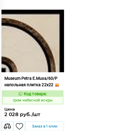
Museum Petra E.Musa/60/P
напольная плитка 22x22
Код товара:
351659
Код:
гром небесной искры
Цена
2 028 руб./шт
Заказ в 1 клик