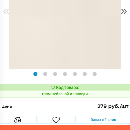
«
»
Код товара:
351660
Код:
гром небесной исповеди
279 руб./шт
Цена
Заказ в 1 клик