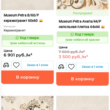
Распродажа!
Museum Petra B/60/P
керамогранит 60x60
Museum Petra Avaris/44/P
напольная плитка 44x44
Материал:
Керамогранит
Код товара:
351664
Код:
Код товара:
351661
Код:
гром небесной краски
гром небесной истины
Цена
Цена
7 000 руб./м²
6 901 руб./м²
3 500 руб./м²
Заказ в 1 клик
Заказ в 1 клик
В корзину
В корзину