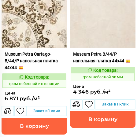
Museum Petra Cartago-
Museum Petra B/44/P
B/44/P напольная плитка
напольная плитка 44x44
44x44
Код товара:
351657
Код:
Код товара:
гром небесной зимы
351658
Код:
гром небесной интонации
Цена
4 346 руб./м²
Цена
6 871 руб./м²
Заказ в 1 клик
Заказ в 1 клик
В корзину
В корзину