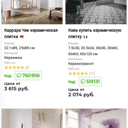
Каррара Чик керамическая
Кава купить керамическую
плитка
плитку
Размер:
Размер:
22.1x89, 29x89 см
7.5x30, 20.5x24, 30x30, 30x60,
Материал:
60x60, 60x120 см
Керамика
Материал:
Рейтинг:
Керамогранит
(6)
Рейтинг:
(11)
760956
Код:
519131
Код:
Цена от
3 615 руб.
Цена от
2 074 руб.