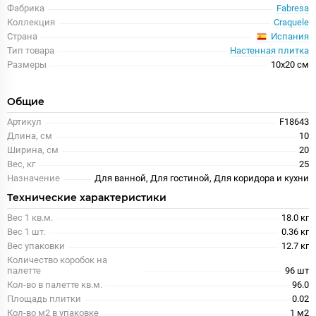
Фабрика
Fabresa
Коллекция
Craquele
Испания
Страна
Тип товара
Настенная плитка
Размеры
10x20 см
Общие
Артикул
F18643
Длина, см
10
Ширина, см
20
Вес, кг
25
Назначение
Для ванной, Для гостиной, Для коридора и кухни
Технические характеристики
Вес 1 кв.м.
18.0 кг
Вес 1 шт.
0.36 кг
Вес упаковки
12.7 кг
Количество коробок на
палетте
96 шт
Кол-во в палетте кв.м.
96.0
Площадь плитки
0.02
Кол-во м2 в упаковке
1 м2