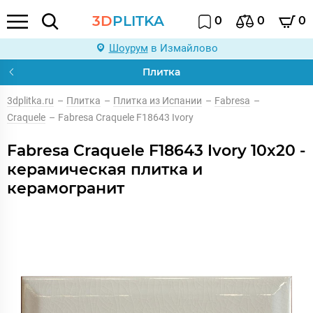
3D
PLITKA
0
0
0
Шоурум
в Измайлово
Плитка
3dplitka.ru
–
Плитка
–
Плитка из Испании
–
Fabresa
–
Craquele
–
Fabresa Craquele F18643 Ivory
Fabresa Craquele F18643 Ivory 10x20 -
керамическая плитка и
керамогранит