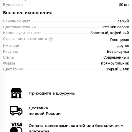
В упаковке
50 шт
Внешнее исполнение
Основной цвет
серый
Цветовые оттенки
Оттенки серого
Используемые цвета
болотный, кофейный
Отражение поверхности
Глянцевая
Имитация
другое
Рисунок
Без рисунка
Стиль
Современный
Форма
прямоугольник
Цвет точно
серый шелк
Приходите в шоурумы
Доставка
по всей России
Оплата наличными, картой или безналичным
платежом