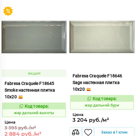
Акция!
Fabresa Craquele F18646
Sage настенная плитка
Fabresa Craquele F18645
10x20
Smoke настенная плитка
10x20
Код товара:
362380
Код:
жар дальней бури
Код товара:
362382
Код:
жар дальней высоты
Цена
3 204 руб./м²
Цена
3 393 руб./м²
Заказ в 1 клик
2 884 руб./м²