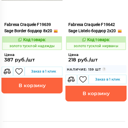
Fabresa Craquele F19639
Fabresa Craquele F19642
Sage Border бордюр 8x20
Sage Listelo бордюр 2x20
Код товара:
Код товара:
528932
528934
Код:
Код:
золото тусклой надежды
золото тусклой нирваны
Цена
Цена
387 руб./шт
218 руб./шт
НАЛИЧИЕ: 159 ШТ
Заказ в 1 клик
Заказ в 1 клик
В корзину
В корзину