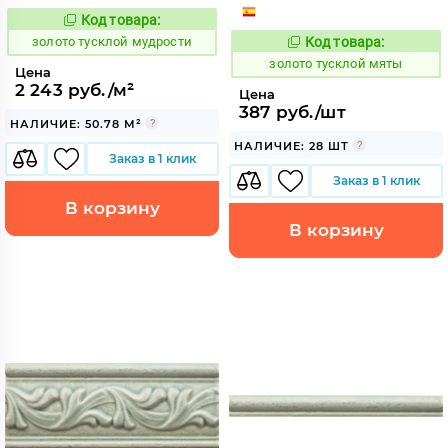
Код товара:
528930
Код:
золото тусклой мудрости
Код товара:
528931
Код:
золото тусклой мяты
Цена
2 243 руб./м²
Цена
387 руб./шт
НАЛИЧИЕ: 50.78 М²
НАЛИЧИЕ: 28 ШТ
Заказ в 1 клик
Заказ в 1 клик
В корзину
В корзину