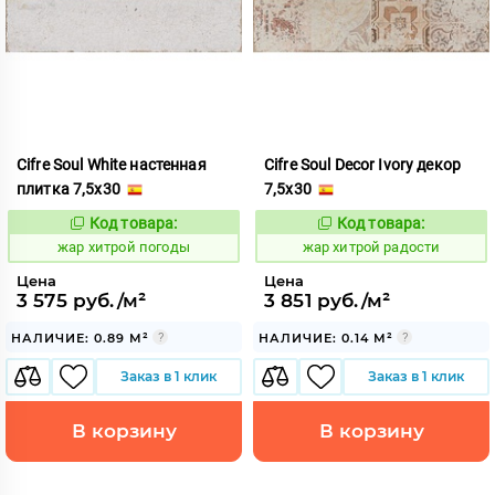
Cifre Soul White настенная
Cifre Soul Decor Ivory декор
плитка 7,5x30
7,5x30
Код товара:
Код товара:
373446
373452
Код:
Код:
жар хитрой погоды
жар хитрой радости
Цена
Цена
3 575 руб./м²
3 851 руб./м²
НАЛИЧИЕ: 0.89 М²
НАЛИЧИЕ: 0.14 М²
Заказ в 1 клик
Заказ в 1 клик
В корзину
В корзину