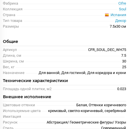
Фабрика
Cifre
Коллекция
Soul
Испания
Страна
Тип товара
Декор
Размеры
7.5x30 см
Общие
Артикул
CFR_SOUL_DEC_WH75
Длина, см
7.5
Ширина, см
30
Вес, кг
25
Назначение
Для ванной, Для гостиной, Для коридора и кухни
Технические характеристики
Площадь одной плитки, м2
0.023
Внешнее исполнение
Цветовые оттенки
Белая, Оттенки коричневого
Используемые цвета
кремовый, светло-коричневый, серебряный
Имитация
Рисунок
Абстракция/ Геометрические фигуры/ Узоры
Стиль
Современный