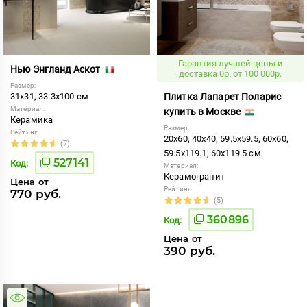
Гарантия лучшей цены и
Нью Энгланд Аскот
доставка 0р. от 100 000р.
Размер:
31x31, 33.3x100 см
Плитка Лапарет Поларис
Материал:
купить в Москве
Керамика
Размер:
Рейтинг:
20x60, 40x40, 59.5x59.5, 60x60,
(7)
59.5x119.1, 60x119.5 см
527141
Код:
Материал:
Керамогранит
Цена от
Рейтинг:
770 руб.
(5)
360896
Код:
Цена от
390 руб.