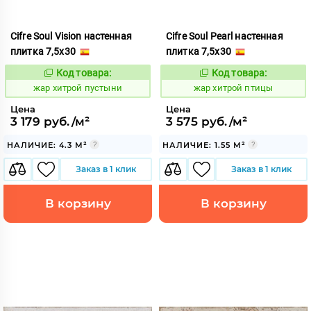
Cifre Soul Vision настенная
Cifre Soul Pearl настенная
плитка 7,5x30
плитка 7,5x30
Код товара:
Код товара:
373450
373448
Код:
Код:
жар хитрой пустыни
жар хитрой птицы
Цена
Цена
3 179 руб./м²
3 575 руб./м²
НАЛИЧИЕ: 4.3 М²
НАЛИЧИЕ: 1.55 М²
Заказ в 1 клик
Заказ в 1 клик
В корзину
В корзину