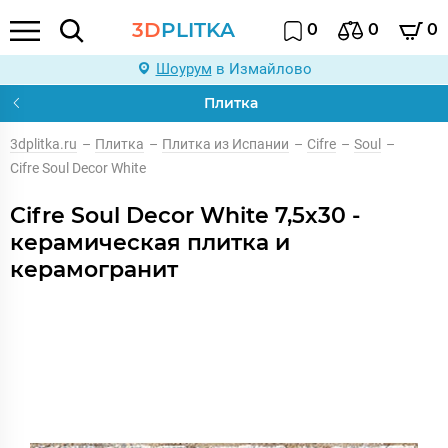
3D
PLITKA
0
0
0
Шоурум
в Измайлово
Плитка
3dplitka.ru
–
Плитка
–
Плитка из Испании
–
Cifre
–
Soul
–
Cifre Soul Decor White
Cifre Soul Decor White 7,5x30 -
керамическая плитка и
керамогранит