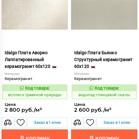
Idalgo Плата Аворио
Idalgo Плата Бьянко
Лаппатированный
Структурный керамогранит
керамогранит 60x120
60x120
Материал:
Материал:
Керамогранит
Керамогранит
Код товара:
Код товара:
247350
189841
Код:
Код:
всплеск травяной природы
водопад глянцевой скалы
Цена
Цена
2 800 руб./м²
2 600 руб./м²
Заказ в 1 клик
Заказ в 1 клик
В корзину
В корзину