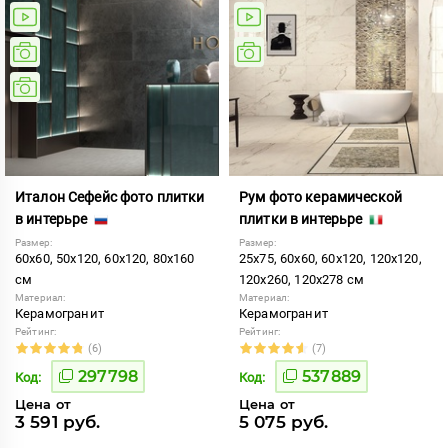
Италон Сефейс фото плитки
Рум фото керамической
в интерьре
плитки в интерьре
Размер:
Размер:
60x60, 50x120, 60x120, 80x160
25x75, 60x60, 60x120, 120x120,
см
120x260, 120x278 см
Материал:
Материал:
Керамогранит
Керамогранит
Рейтинг:
Рейтинг:
(6)
(7)
297798
537889
Код:
Код:
Цена от
Цена от
3 591 руб.
5 075 руб.