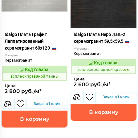
Idalgo Плата Графит
Idalgo Плата Неро Лап.-2
Лаппатированный
керамогранит 59,5x59,5
керамогранит 60x120
Материал:
Керамогранит
Материал:
Керамогранит
Код товара:
248540
Код:
Код товара:
всплеск холодной красоты
247351
Код:
всплеск травяной тайны
Цена
2 600 руб./м²
Цена
2 800 руб./м²
Заказ в 1 клик
Заказ в 1 клик
В корзину
В корзину