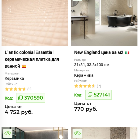
L`antic colonial Essential
New England цена за м2
керамическая плитка для
Размер:
31x31, 33.3x100 см
ванной
Материал:
Материал:
Керамика
Керамика
Рейтинг:
Рейтинг:
(7)
(9)
527141
Код:
370590
Код:
Цена от
Цена от
770 руб.
4 752 руб.