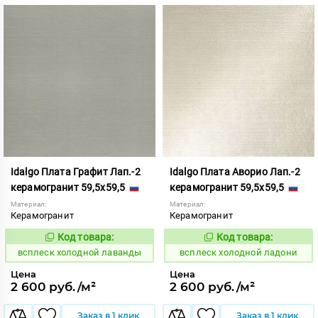
Idalgo Плата Графит Лап.-2
Idalgo Плата Аворио Лап.-2
керамогранит 59,5x59,5
керамогранит 59,5x59,5
Материал:
Материал:
Керамогранит
Керамогранит
Код товара:
Код товара:
248541
248542
Код:
Код:
всплеск холодной лаванды
всплеск холодной ладони
Цена
Цена
2 600 руб./м²
2 600 руб./м²
Заказ в 1 клик
Заказ в 1 клик