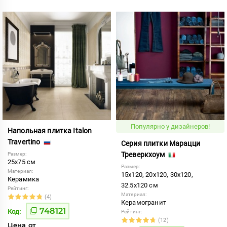
Популярно у дизайнеров!
Напольная плитка Italon
Travertino
Серия плитки Марацци
Треверкхоум
Размер:
25x75 см
Размер:
Материал:
15x120, 20x120, 30x120,
Керамика
32.5x120 см
Рейтинг:
Материал:
(4)
Керамогранит
748121
Код:
Рейтинг:
(12)
Цена от