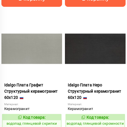
Idalgo Плата Графит
Idalgo Плата Неро
Структурный керамогранит
Структурный керамогранит
60x120
60x120
Материал:
Материал:
Керамогранит
Керамогранит
Код товара:
Код товара:
189842
189843
Код:
Код:
водопад глянцевой скрипки
водопад глянцевой скромности