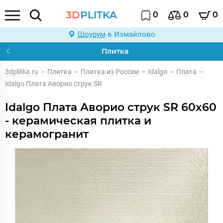
3D
PLITKA
0
0
0
Шоурум
в Измайлово
Плитка
3dplitka.ru
–
Плитка
–
Плитка из России
–
Idalgo
–
Плата
–
Idalgo Плата Аворио струк SR
Idalgo Плата Аворио струк SR 60x60
- керамическая плитка и
керамогранит