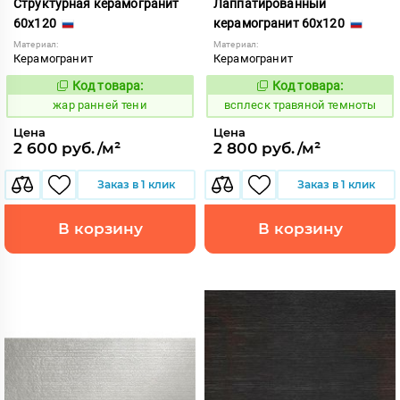
Структурная керамогранит
Лаппатированный
60x120
керамогранит 60x120
Материал:
Материал:
Керамогранит
Керамогранит
Код товара:
Код товара:
369103
247352
Код:
Код:
жар ранней тени
всплеск травяной темноты
Цена
Цена
2 600 руб./м²
2 800 руб./м²
Заказ в 1 клик
Заказ в 1 клик
В корзину
В корзину