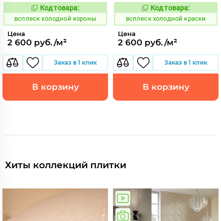
Код товара:
Код товара:
248538
248539
Код:
Код:
всплеск холодной короны
всплеск холодной краски
Цена
Цена
2 600 руб./м²
2 600 руб./м²
Заказ в 1 клик
Заказ в 1 клик
В корзину
В корзину
Хиты коллекций плитки