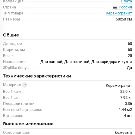
Коллекция
Плата
Россия
Страна
Тип товара
Керамогранит
Размеры
60x60 см
Общие
Длина, см
60
Ширина, см
60
Вес, кг
25
Назначение
Для ванной, Для гостиной, Для коридора и кухни
3Dplitka.бонус
Да
Технические характеристики
Материал
Керамогранит
Вес 1 кв.м.
22.0 кг
Вес 1 шт.
7.92 кг
Площадь плитки
0.36
Кол-во м2 в упаковке
1.44 м2
В упаковке
4 шт
Внешнее исполнение
Основной цвет
бежевый