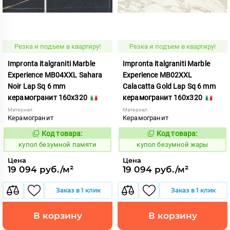
Резка и подъем в квартиру!
Резка и подъем в квартиру!
Impronta italgraniti Marble
Impronta italgraniti Marble
Experience MB04XXL Sahara
Experience MB02XXL
Noir Lap Sq 6 mm
Calacatta Gold Lap Sq 6 mm
керамогранит 160x320
керамогранит 160x320
Материал:
Материал:
Керамогранит
Керамогранит
Код товара:
Код товара:
858568
858525
Код:
Код:
купол безумной памяти
купол безумной жары
Цена
Цена
19 094 руб./м²
19 094 руб./м²
Заказ в 1 клик
Заказ в 1 клик
В корзину
В корзину