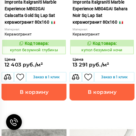
Impronta italgraniti Marble
Impronta italgraniti Marble
Experience MB02GAI
Experience MB04GAI Sahara
Calacatta Gold Sq Lap Sat
Noir Sq Lap Sat
керамогранит 80x160
керамогранит 80x160
Материал:
Материал:
Керамогранит
Керамогранит
Код товара:
Код товара:
858517
858561
Код:
Код:
купол безумной глубины
купол безумной ночи
Цена
Цена
12 403 руб./м²
13 291 руб./м²
Заказ в 1 клик
Заказ в 1 клик
В корзину
В корзину