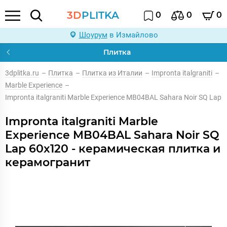
3D
PLITKA
0
0
0
Шоурум
в Измайлово
Плитка
3dplitka.ru
–
Плитка
–
Плитка из Италии
–
Impronta italgraniti
–
Marble Experience
–
Impronta italgraniti Marble Experience MB04BAL Sahara Noir SQ Lap
Impronta italgraniti Marble
Experience MB04BAL Sahara Noir SQ
Lap 60x120 - керамическая плитка и
керамогранит