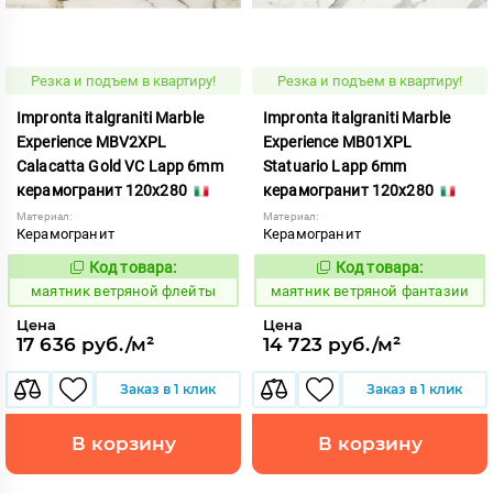
Резка и подъем в квартиру!
Резка и подъем в квартиру!
Impronta italgraniti Marble
Impronta italgraniti Marble
Experience MBV2XPL
Experience MB01XPL
Calacatta Gold VC Lapp 6mm
Statuario Lapp 6mm
керамогранит 120x280
керамогранит 120x280
Материал:
Материал:
Керамогранит
Керамогранит
Код товара:
Код товара:
923366
923362
Код:
Код:
маятник ветряной флейты
маятник ветряной фантазии
Цена
Цена
17 636 руб./м²
14 723 руб./м²
Заказ в 1 клик
Заказ в 1 клик
В корзину
В корзину