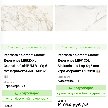
Резка и подъем в квартиру!
Резка и подъем в квартиру!
Impronta italgraniti Marble
Impronta italgraniti Marble
Experience MBB2XXL
Experience MB01XXL
Calacatta Gold B/M B L Sq 6
Statuario Lux Lap Sq 6 mm
mm керамогранит 160x320
керамогранит 160x320
Материал:
Керамогранит
Материал:
Керамогранит
Код товара:
858503
Код:
Код товара:
купол безумной благодарности
858572
Код:
купол безумной покорности
Цена
19 094 руб./м²
Цена