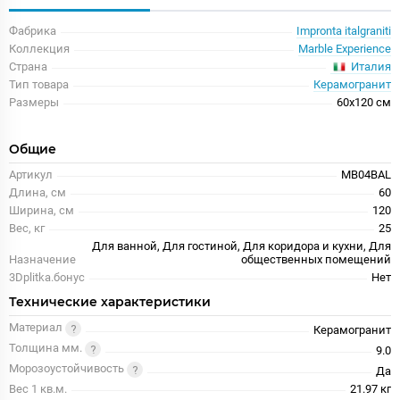
Фабрика
Impronta italgraniti
Коллекция
Marble Experience
Италия
Страна
Тип товара
Керамогранит
Размеры
60x120 см
Общие
Артикул
MB04BAL
Длина, см
60
Ширина, см
120
Вес, кг
25
Для ванной, Для гостиной, Для коридора и кухни, Для
Назначение
общественных помещений
3Dplitka.бонус
Нет
Технические характеристики
Материал
Керамогранит
Толщина мм.
9.0
Морозоустойчивость
Да
Вес 1 кв.м.
21.97 кг