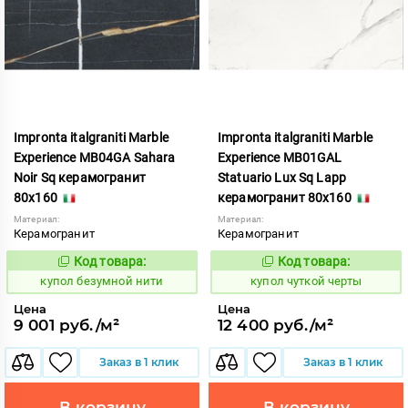
Impronta italgraniti Marble
Impronta italgraniti Marble
Experience MB04GA Sahara
Experience MB01GAL
Noir Sq керамогранит
Statuario Lux Sq Lapp
80x160
керамогранит 80x160
Материал:
Материал:
Керамогранит
Керамогранит
Код товара:
Код товара:
858560
858495
Код:
Код:
купол безумной нити
купол чуткой черты
Цена
Цена
9 001 руб./м²
12 400 руб./м²
Заказ в 1 клик
Заказ в 1 клик
В корзину
В корзину