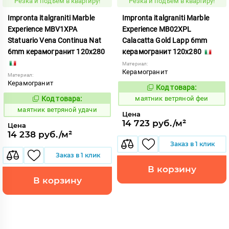
Резка и подъем в квартиру!
Резка и подъем в квартиру!
Impronta italgraniti Marble
Impronta italgraniti Marble
Experience MBV1XPA
Experience MB02XPL
Statuario Vena Continua Nat
Calacatta Gold Lapp 6mm
6mm керамогранит 120x280
керамогранит 120x280
Материал:
Керамогранит
Материал:
Керамогранит
Код товара:
923363
Код:
Код товара:
маятник ветряной феи
923360
Код:
маятник ветряной удачи
Цена
14 723 руб./м²
Цена
14 238 руб./м²
Заказ в 1 клик
Заказ в 1 клик
В корзину
В корзину