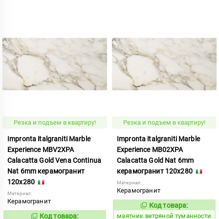
Резка и подъем в квартиру!
Резка и подъем в квартиру!
Impronta italgraniti Marble
Impronta italgraniti Marble
Experience MBV2XPA
Experience MB02XPA
Calacatta Gold Vena Continua
Calacatta Gold Nat 6mm
Nat 6mm керамогранит
керамогранит 120x280
120x280
Материал:
Керамогранит
Материал:
Керамогранит
Код товара:
923359
Код:
Код товара:
маятник ветряной туманности
923361