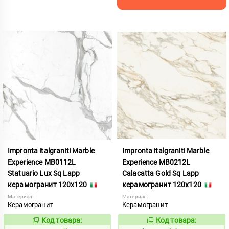
Impronta italgraniti Marble
Impronta italgraniti Marble
Experience MB0112L
Experience MB0212L
Statuario Lux Sq Lapp
Calacatta Gold Sq Lapp
керамогранит 120x120
керамогранит 120x120
Материал:
Материал:
Керамогранит
Керамогранит
Код товара:
Код товара:
858480
858504
Код:
Код: