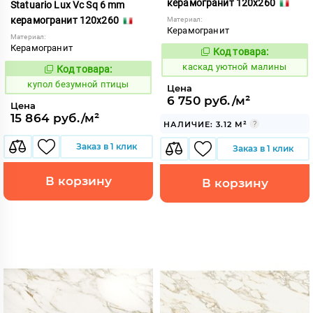
керамогранит 120x260
Statuario Lux Vc Sq 6 mm
керамогранит 120x260
Материал:
Керамогранит
Материал:
Керамогранит
Код товара:
638796
Код:
каскад уютной малины
Код товара:
858573
Код:
купол безумной птицы
Цена
6 750 руб./м²
Цена
15 864 руб./м²
НАЛИЧИЕ: 3.12 М²
Заказ в 1 клик
Заказ в 1 клик
В корзину
В корзину