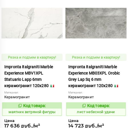
Резка и подъем в квартиру!
Резка и подъем в квартиру!
Impronta italgraniti Marble
Impronta italgraniti Marble
Experience MBV1XPL
Experience MB03XPL Orobic
Statuario Lapp 6mm
Grey Lap Sq 6 mm
керамогранит 120x280
керамогранит 120x280
Материал:
Материал:
Керамогранит
Керамогранит
Код товара:
Код товара:
923365
882985
Код:
Код:
маятник ветряной фигуры
лист небесной удачи
Цена
Цена
17 636 руб./м²
14 723 руб./м²