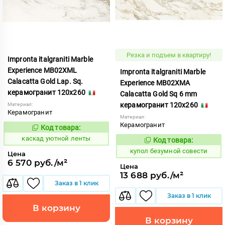
Резка и подъем в квартиру!
Impronta italgraniti Marble
Experience MB02XML
Impronta italgraniti Marble
Calacatta Gold Lap. Sq.
Experience MB02XMA
керамогранит 120x260
Calacatta Gold Sq 6 mm
керамогранит 120x260
Материал:
Керамогранит
Материал:
Керамогранит
Код товара:
638793
Код:
каскад уютной ленты
Код товара:
858523
Код:
купол безумной совести
Цена
6 570 руб./м²
Цена
13 688 руб./м²
Заказ в 1 клик
Заказ в 1 клик
В корзину
В корзину