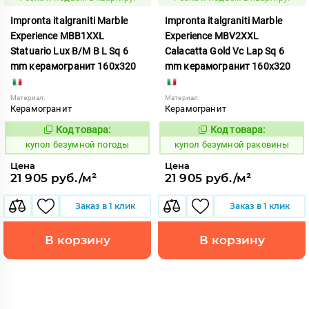
Impronta italgraniti Marble
Impronta italgraniti Marble
Experience MBB1XXL
Experience MBV2XXL
Statuario Lux B/M B L Sq 6
Calacatta Gold Vc Lap Sq 6
mm керамогранит 160x320
mm керамогранит 160x320
Материал:
Материал:
Керамогранит
Керамогранит
Код товара:
Код товара:
858571
858578
Код:
Код:
купол безумной погоды
купол безумной раковины
Цена
Цена
21 905 руб./м²
21 905 руб./м²
Заказ в 1 клик
Заказ в 1 клик
В корзину
В корзину