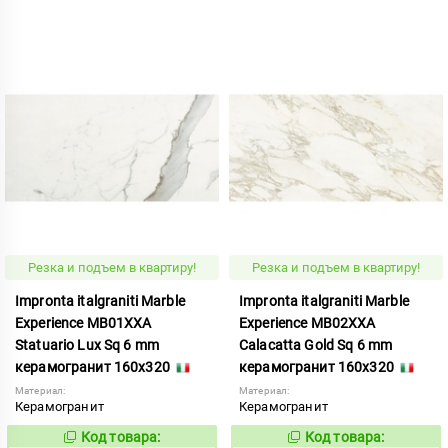
Резка и подъем в квартиру!
Резка и подъем в квартиру!
Impronta italgraniti Marble
Impronta italgraniti Marble
Experience MB01XXA
Experience MB02XXA
Statuario Lux Sq 6 mm
Calacatta Gold Sq 6 mm
керамогранит 160x320
керамогранит 160x320
Материал:
Материал:
Керамогранит
Керамогранит
Код товара:
Код товара:
858502
858524
Код:
Код: