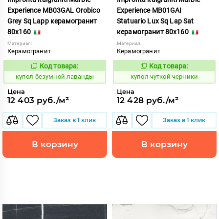
Experience MB03GAL Orobico
Experience MB01GAI
Grey Sq Lapp керамогранит
Statuario Lux Sq Lap Sat
80x160
керамогранит 80x160
Материал:
Материал:
Керамогранит
Керамогранит
Код товара:
Код товара:
858541
858494
Код:
Код:
купол безумной лаванды
купол чуткой черники
Цена
Цена
12 403 руб./м²
12 428 руб./м²
Заказ в 1 клик
Заказ в 1 клик
В корзину
В корзину