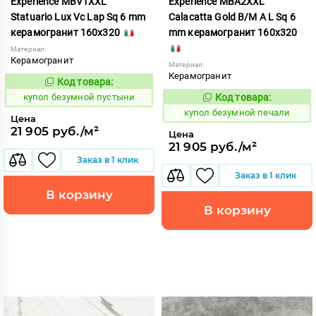
Experience MBV1XXL
Experience MBA2XXL
Statuario Lux Vc Lap Sq 6 mm
Calacatta Gold B/M A L Sq 6
керамогранит 160x320
mm керамогранит 160x320
Материал:
Керамогранит
Материал:
Керамогранит
Код товара:
858575
Код:
купол безумной пустыни
Код товара:
858570
Код:
купол безумной печали
Цена
21 905 руб./м²
Цена
21 905 руб./м²
Заказ в 1 клик
Заказ в 1 клик
В корзину
В корзину