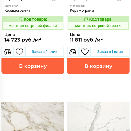
Материал:
Материал:
Керамогранит
Керамогранит
Код товара:
Код товара:
923364
923358
Код:
Код:
маятник ветряной фиалки
маятник ветряной тропы
Цена
Цена
14 723 руб./м²
11 811 руб./м²
Заказ в 1 клик
Заказ в 1 клик
В корзину
В корзину