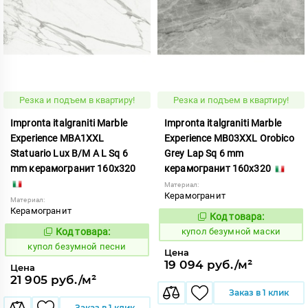
Резка и подъем в квартиру!
Резка и подъем в квартиру!
Impronta italgraniti Marble
Impronta italgraniti Marble
Experience MBA1XXL
Experience MB03XXL Orobico
Statuario Lux B/M A L Sq 6
Grey Lap Sq 6 mm
mm керамогранит 160x320
керамогранит 160x320
Материал:
Керамогранит
Материал:
Керамогранит
Код товара:
858547
Код:
Код товара:
купол безумной маски
858569
Код:
купол безумной песни
Цена
19 094 руб./м²
Цена
21 905 руб./м²
Заказ в 1 клик
Заказ в 1 клик