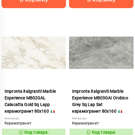
Impronta italgraniti Marble
Impronta italgraniti Marble
Experience MB02GAL
Experience MB03GAI Orobico
Calacatta Gold Sq Lapp
Grey Sq Lap Sat
керамогранит 80x160
керамогранит 80x160
Материал:
Материал:
Керамогранит
Керамогранит
Код товара:
Код товара:
858518
858540
Код:
Код: