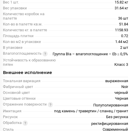
Вес 1 шт.
15.82 кг
Вес упаковки
31.64 кг
Количество коробок на
палетте
36 шт
Кол-во в палетте кв.м.
51.84
Количество кг. в палетте
1158.93
Площадь плитки
0.72
Кол-во м2 в упаковке
1.44 м2
В упаковке
2 шт
Влагопоглощаемость
Группа BIa – влагопоглощение – Eb ≤ 0,5%
Устойчивость к образованию
пятен
Класс 3
Внешнее исполнение
Тональная вариация
выраженная
Фабричный цвет
Noir
Основной цвет
черный
Цветовые оттенки
Черная
Отражение поверхности
Полуполированная
Имитация
под камень / травертин / сланец / гранит
Рисунок
Без рисунка
Обработка
ректифицированная
Стиль
Современный