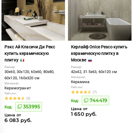
Рэкс Ай Класичи Ди Рекс
Керлайф Onice Pesco купить
купить керамическую
керамическую плитку в
плитку
Москве
Размер:
Размер:
30x60, 30x120, 60x60, 80x80,
42x42, 31.5x63, 60x120 см
Материал:
60x120, 160x320 см
Керамика
Материал:
Рейтинг:
Керамогранит
(7)
Рейтинг:
(5)
744419
Код:
353995
Код:
Цена от
1 650 руб.
Цена от
6 083 руб.