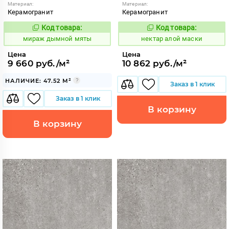
Материал:
Материал:
Керамогранит
Керамогранит
Код товара:
Код товара:
987681
1125172
Код:
Код:
мираж дымной мяты
нектар алой маски
Цена
Цена
9 660 руб./м²
10 862 руб./м²
НАЛИЧИЕ: 47.52 М²
Заказ в 1 клик
Заказ в 1 клик
В корзину
В корзину