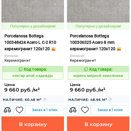
Популярно у дизайнеров!
Популярно у дизайнеров!
Porcelanosa Bottega
Porcelanosa Bottega
100348424 Acero L С-2 R10
100306325 Acero 8 mm
керамогранит 120x120
керамогранит 120x120
Материал:
Материал:
Керамогранит
Керамогранит
Код товара:
Код товара:
1125182
788406
Код:
Код:
нектар алой надежды
корень мирной земляники
Цена
Цена
9 660 руб./м²
9 660 руб./м²
НАЛИЧИЕ: 60.48 М²
НАЛИЧИЕ: 48.96 М²
Заказ в 1 клик
Заказ в 1 клик
В корзину
В корзину