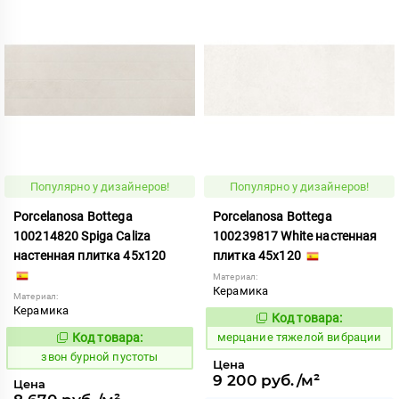
Популярно у дизайнеров!
Популярно у дизайнеров!
Porcelanosa Bottega
Porcelanosa Bottega
100214820 Spiga Caliza
100239817 White настенная
настенная плитка 45x120
плитка 45x120
Материал:
Керамика
Материал:
Керамика
Код товара:
982135
Код:
Код товара:
мерцание тяжелой вибрации
454074
Код:
звон бурной пустоты
Цена
9 200 руб./м²
Цена