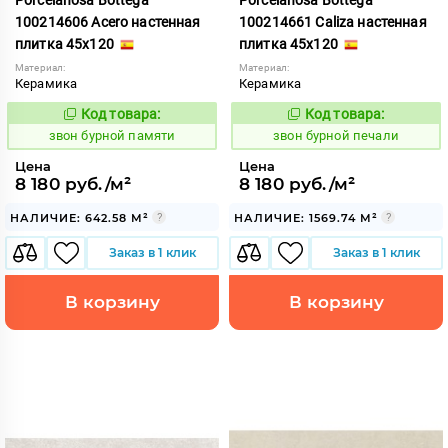
100214606 Acero настенная
100214661 Caliza настенная
плитка 45x120
плитка 45x120
Материал:
Материал:
Керамика
Керамика
Код товара:
Код товара:
454068
454070
Код:
Код:
звон бурной памяти
звон бурной печали
Цена
Цена
8 180 руб./м²
8 180 руб./м²
НАЛИЧИЕ: 642.58 М²
НАЛИЧИЕ: 1569.74 М²
Заказ в 1 клик
Заказ в 1 клик
В корзину
В корзину