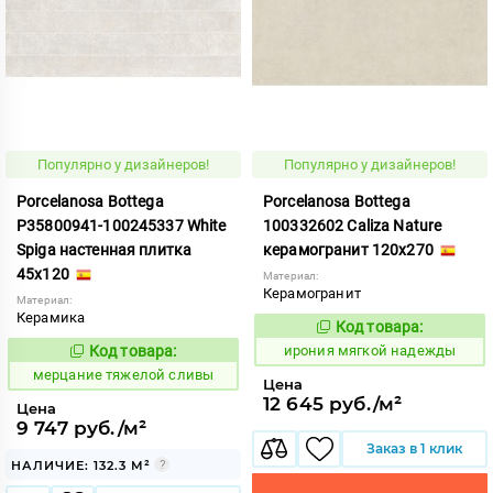
Популярно у дизайнеров!
Популярно у дизайнеров!
Porcelanosa Bottega
Porcelanosa Bottega
P35800941-100245337 White
100332602 Caliza Nature
Spiga настенная плитка
керамогранит 120x270
45x120
Материал:
Керамогранит
Материал:
Керамика
Код товара:
1101432
Код:
Код товара:
ирония мягкой надежды
982136
Код:
мерцание тяжелой сливы
Цена
12 645 руб./м²
Цена
9 747 руб./м²
Заказ в 1 клик
НАЛИЧИЕ: 132.3 М²