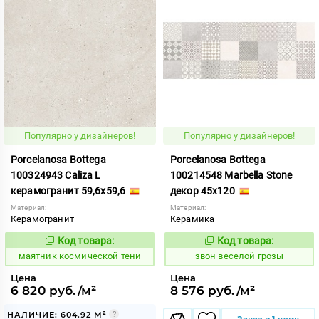
Популярно у дизайнеров!
Популярно у дизайнеров!
Porcelanosa Bottega
Porcelanosa Bottega
100324943 Caliza L
100214548 Marbella Stone
керамогранит 59,6x59,6
декор 45x120
Материал:
Материал:
Керамогранит
Керамика
Код товара:
Код товара:
926853
454269
Код:
Код:
маятник космической тени
звон веселой грозы
Цена
Цена
6 820 руб./м²
8 576 руб./м²
НАЛИЧИЕ: 604.92 М²