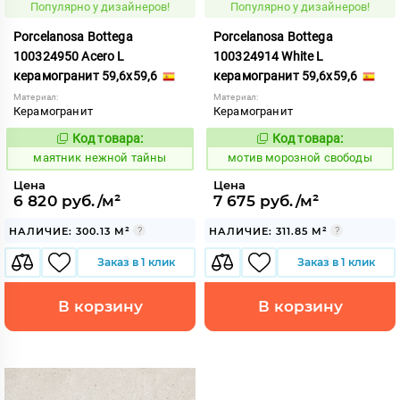
Популярно у дизайнеров!
Популярно у дизайнеров!
Porcelanosa Bottega
Porcelanosa Bottega
100324950 Acero L
100324914 White L
керамогранит 59,6x59,6
керамогранит 59,6x59,6
Материал:
Материал:
Керамогранит
Керамогранит
Код товара:
Код товара:
929976
1038710
Код:
Код:
маятник нежной тайны
мотив морозной свободы
Цена
Цена
6 820 руб./м²
7 675 руб./м²
НАЛИЧИЕ: 300.13 М²
НАЛИЧИЕ: 311.85 М²
Заказ в 1 клик
Заказ в 1 клик
В корзину
В корзину