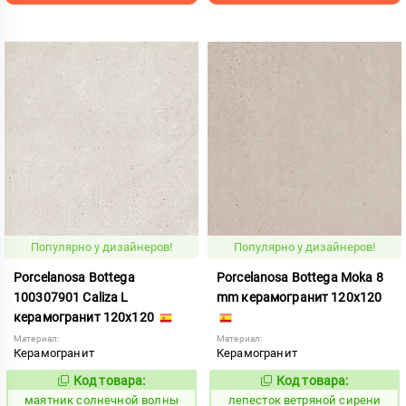
Популярно у дизайнеров!
Популярно у дизайнеров!
Porcelanosa Bottega
Porcelanosa Bottega Moka 8
100307901 Caliza L
mm керамогранит 120x120
керамогранит 120x120
Материал:
Материал:
Керамогранит
Керамогранит
Код товара:
Код товара:
933637
860839
Код:
Код:
маятник солнечной волны
лепесток ветряной сирени