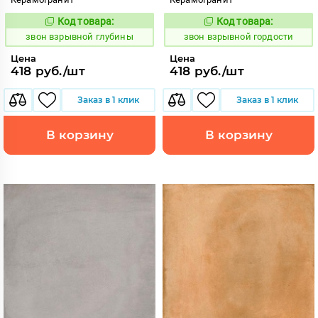
Код товара:
Код товара:
454892
454893
Код:
Код:
звон взрывной глубины
звон взрывной гордости
Цена
Цена
418 руб./шт
418 руб./шт
Заказ в 1 клик
Заказ в 1 клик
В корзину
В корзину