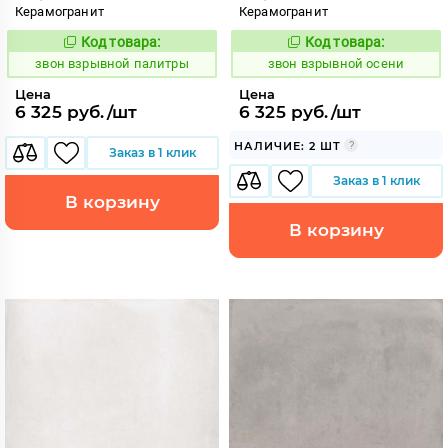
Керамогранит
Керамогранит
Код товара:
Код товара:
454941
454940
Код:
Код:
звон взрывной палитры
звон взрывной осени
Цена
Цена
6 325 руб./шт
6 325 руб./шт
НАЛИЧИЕ: 2 ШТ
Заказ в 1 клик
Заказ в 1 клик
В корзину
В корзину