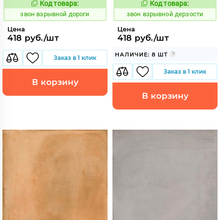
Код товара:
Код товара:
454897
454895
Код:
Код:
звон взрывной дороги
звон взрывной дерзости
Цена
Цена
418 руб./шт
418 руб./шт
НАЛИЧИЕ: 8 ШТ
Заказ в 1 клик
Заказ в 1 клик
В корзину
В корзину