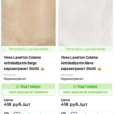
Популярно у дизайнеров!
Популярно у дизайнеров!
Vives Laverton Colerne
Vives Laverton Colerne
Antideslizante Beige
Antideslizante Nieve
керамогранит 30x30
керамогранит 30x30
Материал:
Материал:
Керамогранит
Керамогранит
Код товара:
Код товара:
454899
454901
Код:
Код:
звон взрывной ежевики
звон взрывной жемчужины
Цена
Цена
418 руб./шт
418 руб./шт