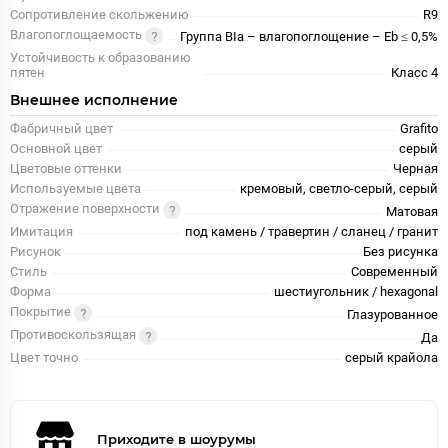
Сопротивление скольжению
R9
Влагопоглощаемость
Группа BIa – влагопоглощение – Eb ≤ 0,5%
Устойчивость к образованию
пятен
Класс 4
Внешнее исполнение
Фабричный цвет
Grafito
Основной цвет
серый
Цветовые оттенки
Черная
Используемые цвета
кремовый, светло-серый, серый
Отражение поверхности
Матовая
Имитация
под камень / травертин / сланец / гранит
Рисунок
Без рисунка
Стиль
Современный
Форма
шестиугольник / hexagonal
Покрытие
Глазурованное
Противоскользящая
Да
Цвет точно
серый крайола
Приходите в шоурумы