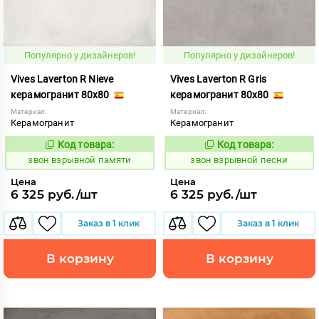
Популярно у дизайнеров!
Популярно у дизайнеров!
Vives Laverton R Nieve
Vives Laverton R Gris
керамогранит 80x80
керамогранит 80x80
Материал:
Материал:
Керамогранит
Керамогранит
Код товара:
Код товара:
454943
454944
Код:
Код:
звон взрывной памяти
звон взрывной песни
Цена
Цена
6 325 руб./шт
6 325 руб./шт
Заказ в 1 клик
Заказ в 1 клик
В корзину
В корзину