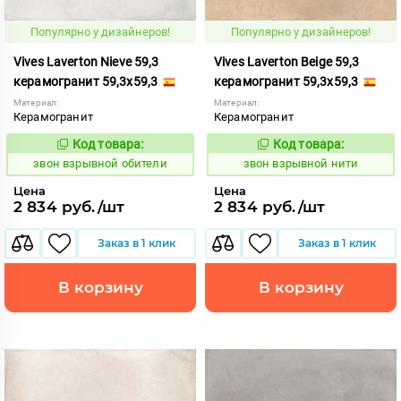
Популярно у дизайнеров!
Популярно у дизайнеров!
Vives Laverton Nieve 59,3
Vives Laverton Beige 59,3
керамогранит 59,3x59,3
керамогранит 59,3x59,3
Материал:
Материал:
Керамогранит
Керамогранит
Код товара:
Код товара:
454937
454935
Код:
Код:
звон взрывной обители
звон взрывной нити
Цена
Цена
2 834 руб./шт
2 834 руб./шт
Заказ в 1 клик
Заказ в 1 клик
В корзину
В корзину