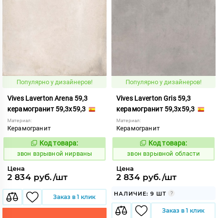
Популярно у дизайнеров!
Популярно у дизайнеров!
Vives Laverton Arena 59,3
Vives Laverton Gris 59,3
керамогранит 59,3x59,3
керамогранит 59,3x59,3
Материал:
Материал:
Керамогранит
Керамогранит
Код товара:
Код товара:
454934
454938
Код:
Код:
звон взрывной нирваны
звон взрывной области
Цена
Цена
2 834 руб./шт
2 834 руб./шт
НАЛИЧИЕ: 9 ШТ
Заказ в 1 клик
Заказ в 1 клик