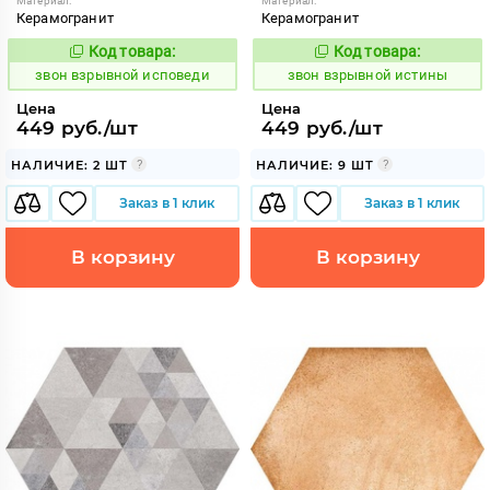
Материал:
Материал:
Керамогранит
Керамогранит
Код товара:
Код товара:
454910
454911
Код:
Код:
звон взрывной исповеди
звон взрывной истины
Цена
Цена
449 руб./шт
449 руб./шт
НАЛИЧИЕ: 2 ШТ
НАЛИЧИЕ: 9 ШТ
Заказ в 1 клик
Заказ в 1 клик
В корзину
В корзину