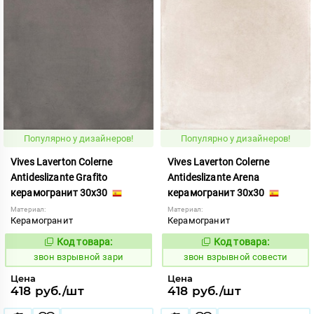
Популярно у дизайнеров!
Популярно у дизайнеров!
Vives Laverton Colerne
Vives Laverton Colerne
Antideslizante Grafito
Antideslizante Arena
керамогранит 30x30
керамогранит 30x30
Материал:
Материал:
Керамогранит
Керамогранит
Код товара:
Код товара:
454903
454898
Код:
Код:
звон взрывной зари
звон взрывной совести
Цена
Цена
418 руб./шт
418 руб./шт