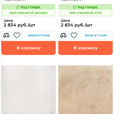
Код товара:
Код товара:
454939
454936
Код:
Код:
звон взрывной орхидеи
звон взрывной ночи
Цена
Цена
2 834 руб./шт
2 834 руб./шт
Заказ в 1 клик
Заказ в 1 клик
В корзину
В корзину