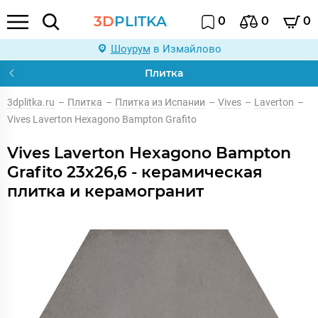
3D
PLITKA
0
0
0
Шоурум
в Измайлово
Плитка
3dplitka.ru
–
Плитка
–
Плитка из Испании
–
Vives
–
Laverton
–
Vives Laverton Hexagono Bampton Grafito
Vives Laverton Hexagono Bampton
Grafito 23x26,6 - керамическая
плитка и керамогранит