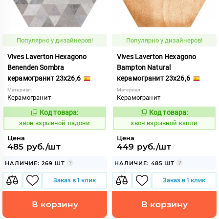
Популярно у дизайнеров!
Популярно у дизайнеров!
Vives Laverton Hexagono
Vives Laverton Hexagono
Benenden Sombra
Bampton Natural
керамогранит 23x26,6
керамогранит 23x26,6
Материал:
Материал:
Керамогранит
Керамогранит
Код товара:
Код товара:
454917
454912
Код:
Код:
звон взрывной ладони
звон взрывной капли
Цена
Цена
485 руб./шт
449 руб./шт
НАЛИЧИЕ: 269 ШТ
НАЛИЧИЕ: 485 ШТ
Заказ в 1 клик
Заказ в 1 клик
В корзину
В корзину