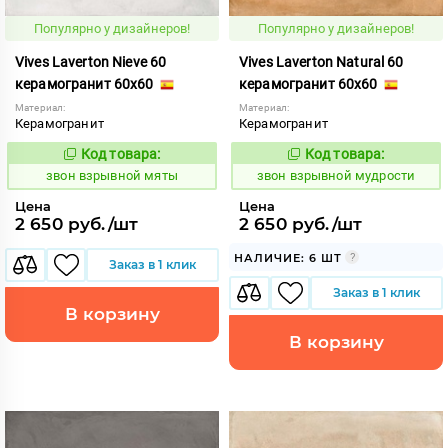
Популярно у дизайнеров!
Популярно у дизайнеров!
Vives Laverton Nieve 60
Vives Laverton Natural 60
керамогранит 60x60
керамогранит 60x60
Материал:
Материал:
Керамогранит
Керамогранит
Код товара:
Код товара:
454931
454930
Код:
Код:
звон взрывной мяты
звон взрывной мудрости
Цена
Цена
2 650 руб./шт
2 650 руб./шт
НАЛИЧИЕ: 6 ШТ
Заказ в 1 клик
Заказ в 1 клик
В корзину
В корзину