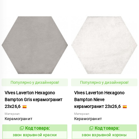
Популярно у дизайнеров!
Популярно у дизайнеров!
Vives Laverton Hexagono
Vives Laverton Hexagono
Bampton Gris керамогранит
Bampton Nieve
23x26,6
керамогранит 23x26,6
Материал:
Материал:
Керамогранит
Керамогранит
Код товара:
Код товара:
454914
454913
Код:
Код:
звон взрывной краски
звон взрывной короны