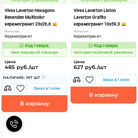
Популярно у дизайнеров!
Популярно у дизайнеров!
Vives Laverton Hexagono
Vives Laverton Liston
Benenden Multicolor
Laverton Grafito
керамогранит 23x26,6
керамогранит 10x59,3
Материал:
Материал:
Керамогранит
Керамогранит
Код товара:
Код товара:
454916
963953
Код:
Код:
звон взрывной лаванды
мелодия сиреневой раковины
Цена
Цена
485 руб./шт
627 руб./шт
НАЛИЧИЕ: 197 ШТ
Заказ в 1 клик
Заказ в 1 клик
В корзину
В корзину