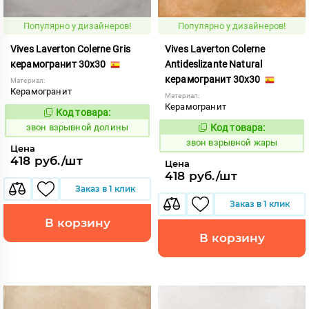
Популярно у дизайнеров!
Популярно у дизайнеров!
Vives Laverton Colerne Gris
Vives Laverton Colerne
керамогранит 30x30
Antideslizante Natural
керамогранит 30x30
Материал:
Керамогранит
Материал:
Керамогранит
Код товара:
454896
Код:
звон взрывной долины
Код товара:
454900
Код:
звон взрывной жары
Цена
418 руб./шт
Цена
418 руб./шт
Заказ в 1 клик
Заказ в 1 клик
В корзину
В корзину