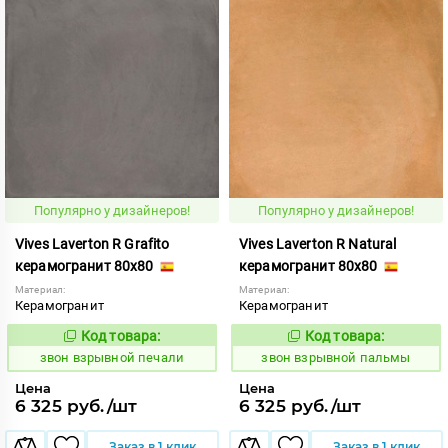
Популярно у дизайнеров!
Популярно у дизайнеров!
Vives Laverton R Grafito
Vives Laverton R Natural
керамогранит 80x80
керамогранит 80x80
Материал:
Материал:
Керамогранит
Керамогранит
Код товара:
Код товара:
454945
454942
Код:
Код:
звон взрывной печали
звон взрывной пальмы
Цена
Цена
6 325 руб./шт
6 325 руб./шт
Заказ в 1 клик
Заказ в 1 клик