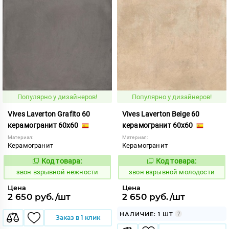
Популярно у дизайнеров!
Популярно у дизайнеров!
Vives Laverton Grafito 60
Vives Laverton Beige 60
керамогранит 60x60
керамогранит 60x60
Материал:
Материал:
Керамогранит
Керамогранит
Код товара:
Код товара:
454933
454929
Код:
Код:
звон взрывной нежности
звон взрывной молодости
Цена
Цена
2 650 руб./шт
2 650 руб./шт
НАЛИЧИЕ: 1 ШТ
Заказ в 1 клик