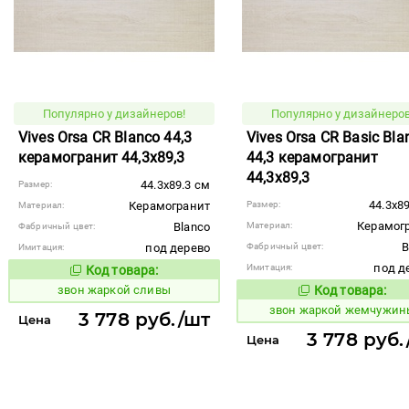
Популярно у дизайнеров!
Популярно у дизайнеров
Vives Orsa CR Blanco 44,3
Vives Orsa CR Basic Bla
керамогранит 44,3x89,3
44,3 керамогранит
44,3x89,3
44.3x89.3 см
Размер:
44.3x8
Керамогранит
Размер:
Материал:
Керамог
Blanco
Материал:
Фабричный цвет:
B
под дерево
Фабричный цвет:
Имитация:
под д
Имитация:
Код товара:
456636
Код товара:
звон жаркой сливы
Код товара:
456651
Код то
звон жаркой жемчужин
3 778 руб./шт
Цена
3 778 руб.
Цена