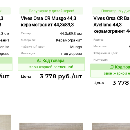
!
Популярно у дизайнеров!
Популярно у ди
,3
Vives Orsa CR Musgo 44,3
Vives Orsa CR Ba
3
керамогранит 44,3x89,3
Avellana 44,3
керамогранит 44
9.3 см
44.3x89.3 см
Размер:
ранит
Керамогранит
Размер:
Материал:
eniza
Musgo
Материал:
Фабричный цвет:
ерево
под дерево
Фабричный цвет:
Имитация:
Имитация:
Код товара:
456638
вара:
Код товара:
звон жаркой вселенной
Код тов
456649
звон жаркой 
/шт
3 778 руб./шт
Цена
3 778
Цена