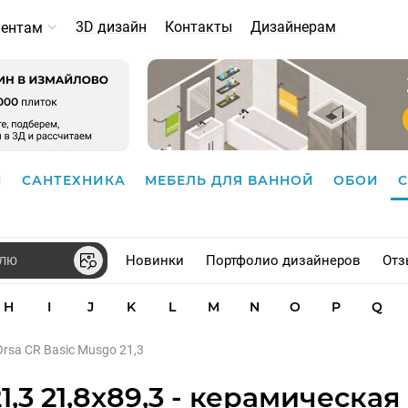
3D дизайн
Контакты
Дизайнерам
иентам
И
САНТЕХНИКА
МЕБЕЛЬ ДЛЯ ВАННОЙ
ОБОИ
Новинки
Портфолио дизайнеров
Отз
H
I
J
K
L
M
N
O
P
Q
Orsa CR Basic Musgo 21,3
1,3 21,8x89,3 - керамическая