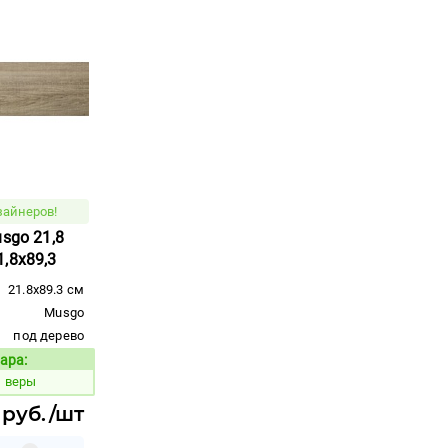
зайнеров!
usgo 21,8
,8x89,3
21.8x89.3 см
Musgo
под дерево
ара:
Код товара:
й веры
 руб./шт