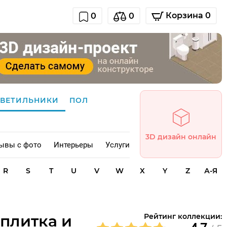
Корзина 0
0
0
СВЕТИЛЬНИКИ
ПОЛ
3D дизайн онлайн
ывы с фото
Интерьеры
Услуги
R
S
T
U
V
W
X
Y
Z
А-Я
 плитка и
Рейтинг коллекции: