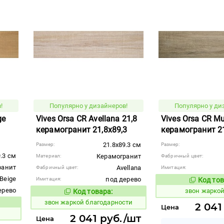
!
Популярно у дизайнеров!
Популярно у ди
ge
Vives Orsa CR Avellana 21,8
Vives Orsa CR M
керамогранит 21,8x89,3
керамогранит 21
21.8x89.3 см
Размер:
Размер:
9.3 см
Керамогранит
Материал:
Фабричный цвет:
ранит
Avellana
Фабричный цвет:
Имитация:
Beige
под дерево
Имитация:
Код тов
456633
ерево
звон жарко
Код товара:
456628
Код товара:
звон жаркой благодарности
2 041
вара:
Цена
2 041 руб./шт
Цена