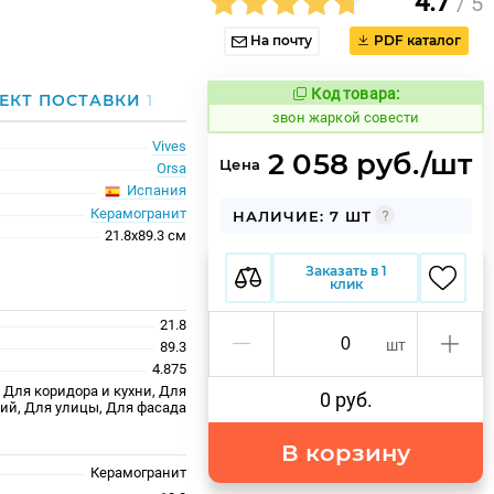
4.7
/ 5
На почту
PDF каталог
Код товара:
456648
ЕКТ ПОСТАВКИ
1
Код товара:
звон жаркой совести
Vives
2 058 руб./шт
Цена
Orsa
Испания
Керамогранит
НАЛИЧИЕ: 7 ШТ
21.8x89.3 см
Заказать в 1
клик
21.8
шт
89.3
4.875
 Для коридора и кухни, Для
0 руб.
й, Для улицы, Для фасада
В корзину
Керамогранит