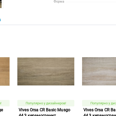
Форма
В
!
Популярно у дизайнеров!
Популярно у ди
ge
Vives Orsa CR Basic Musgo
Vives Orsa CR Ba
44,3 керамогранит
44,3 керамогра