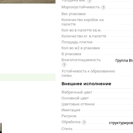
Толщина мм.
Морозоустойчивость
Вес упаковки
Количество коробок на
палетте
Кол-во в палетте кв.м.
Количество кг. в палетте
Площадь плитки
Кол-во м2 в упаковке
В упаковке
Влагопоглощаемость
Группа BI
Устойчивость к образованию
пятен
Внешнее исполнение
Фабричный цвет
Основной цвет
Цветовые оттенки
Имитация
Рисунок
Обработка
структуриро
Стиль