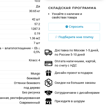
10.0
Да
СКЛАДСКАЯ ПРОГРАММА
30.65 кг
Узнайте о наличии и
свойствах товара
42 шт
57.2
Спросить
1287.3
0.19
Подберите мне плитку
1.36 м2
7 шт
a – влагопоглощение – Eb ≤
Доставка по Москве 1-5 дней,
0,5%
по России 5-10 дней
Класс 4
Оплата наличными, картой,
по счету с НДС
Дизайн-проект в подарок
Musgo
бежевый
Скидки на большие заказы
Оттенки бежевого
под дерево
Без рисунка
Сотрудничаем с дизайнерами
ванная, ректифицированная
Приходите в шоурум
Современный