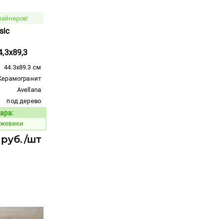
зайнеров!
sic
,3x89,3
44.3x89.3 см
Керамогранит
Avellana
под дерево
ара:
Код товара:
ежевики
 руб./шт