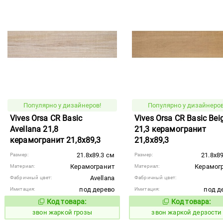
Популярно у дизайнеров!
Популярно у дизайнеров
Vives Orsa CR Basic
Vives Orsa CR Basic Bei
Avellana 21,8
21,3 керамогранит
керамогранит 21,8x89,3
21,8x89,3
21.8x89.3 см
21.8x8
Размер:
Размер:
Керамогранит
Керамог
Материал:
Материал:
Avellana
Фабричный цвет:
Фабричный цвет:
под дерево
под д
Имитация:
Имитация:
Код товара:
Код товара:
456644
456645
Код товара:
Код то
звон жаркой грозы
звон жаркой дерзости