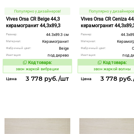
Популярно у дизайнеров!
Популярно у дизайнеров
Vives Orsa CR Beige 44,3
Vives Orsa CR Ceniza 44
керамогранит 44,3x89,3
керамогранит 44,3x89,
44.3x89.3 см
44.3x8
Размер:
Размер:
Керамогранит
Керамог
Материал:
Материал:
Beige
C
Фабричный цвет:
Фабричный цвет:
под дерево
под д
Имитация:
Имитация:
Код товара:
Код товара:
456635
456637
Код товара:
Код то
звон жаркой вибрации
звон жаркой волны
3 778 руб./шт
3 778 руб.
Цена
Цена