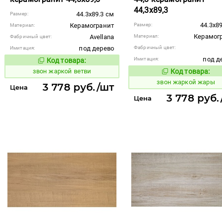
44,3x89,3
44.3x89.3 см
Размер:
44.3x8
Керамогранит
Размер:
Материал:
Керамог
Avellana
Материал:
Фабричный цвет:
под дерево
Фабричный цвет:
Имитация:
под д
Имитация:
Код товара:
456634
Код товара:
звон жаркой ветви
Код товара:
456650
Код то
звон жаркой жары
3 778 руб./шт
Цена
3 778 руб.
Цена