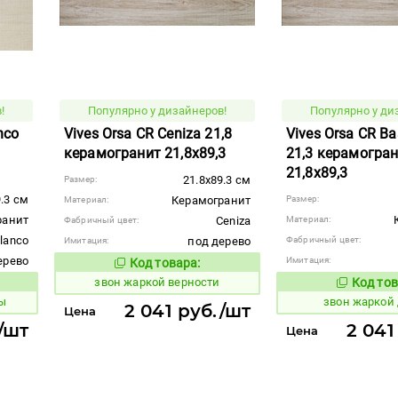
!
Популярно у дизайнеров!
Популярно у ди
nco
Vives Orsa CR Ceniza 21,8
Vives Orsa CR Ba
керамогранит 21,8x89,3
21,3 керамогра
21,8x89,3
21.8x89.3 см
Размер:
9.3 см
Керамогранит
Размер:
Материал:
ранит
Ceniza
Материал:
Фабричный цвет:
lanco
под дерево
Фабричный цвет:
Имитация:
ерево
Имитация:
Код товара:
456631
Код товара:
звон жаркой верности
Код тов
456647
вара:
ы
звон жаркой 
2 041 руб./шт
Цена
/шт
2 041
Цена