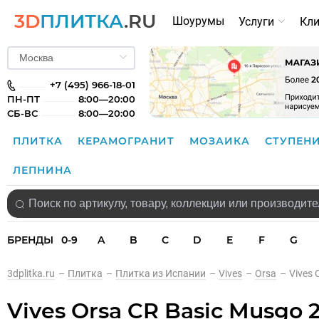
3D
ПЛИТКА
.RU
Шоурумы
Услуги
Кл
+7 (495) 966-18-01
ПН-ПТ
8:00—20:00
СБ-ВС
8:00—20:00
ПЛИТКА
КЕРАМОГРАНИТ
МОЗАИКА
СТУПЕН
ЛЕПНИНА
БРЕНДЫ
0-9
A
B
C
D
E
F
G
3dplitka.ru
–
Плитка
–
Плитка из Испании
–
Vives
–
Orsa
–
Vives 
Vives Orsa CR Basic Musgo 2