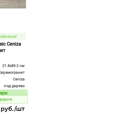
зайнеров!
sic Ceniza
нит
21.8x89.3 см
Керамогранит
Ceniza
под дерево
ара:
Код товара:
дороги
 руб./шт