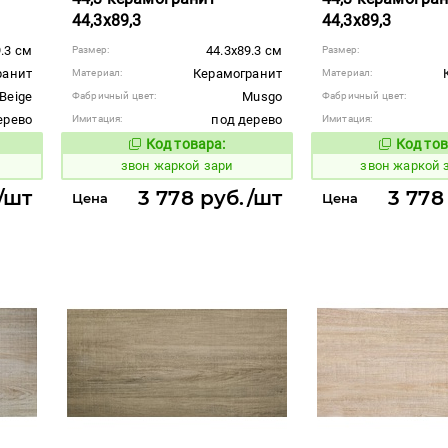
44,3x89,3
44,3x89,3
9.3 см
44.3x89.3 см
Размер:
Размер:
ранит
Керамогранит
Материал:
Материал:
Beige
Musgo
Фабричный цвет:
Фабричный цвет:
ерево
под дерево
Имитация:
Имитация:
Код товара:
Код тов
456653
456652
вара:
Код товара:
звон жаркой зари
звон жаркой 
/шт
3 778 руб./шт
3 778
Цена
Цена