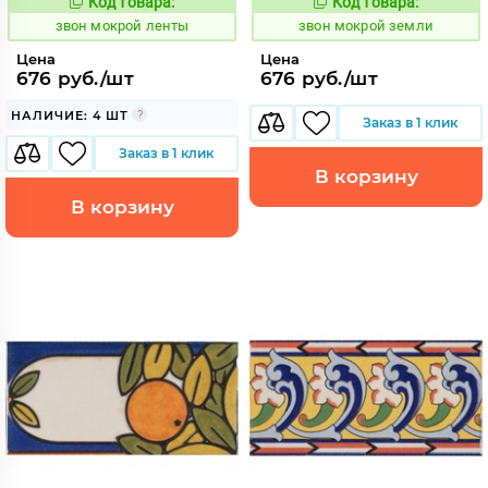
Код товара:
Код товара:
460418
460405
Код:
Код:
звон мокрой ленты
звон мокрой земли
Цена
Цена
676 руб./шт
676 руб./шт
НАЛИЧИЕ: 4 ШТ
Заказ в 1 клик
Заказ в 1 клик
В корзину
В корзину