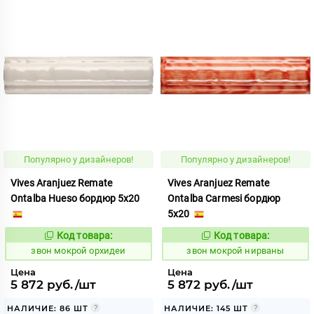
Популярно у дизайнеров!
Популярно у дизайнеров!
Vives Aranjuez Remate
Vives Aranjuez Remate
Ontalba Hueso бордюр 5x20
Ontalba Carmesi бордюр
5x20
Код товара:
Код товара:
460439
460434
Код:
Код:
звон мокрой орхидеи
звон мокрой нирваны
Цена
Цена
5 872 руб./шт
5 872 руб./шт
НАЛИЧИЕ: 86 ШТ
НАЛИЧИЕ: 145 ШТ