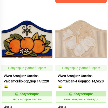
Популярно у дизайнеров!
Популярно у дизайнеров!
Vives Aranjuez Cornisa
Vives Aranjuez Cornisa
Valdemorillo бордюр 14,5x20
Montalban-4 бордюр 14,5x20
Код товара:
Код товара:
460412
460410
Код:
Код:
звон мокрой капли
звон мокрой исповеди
Цена
Цена