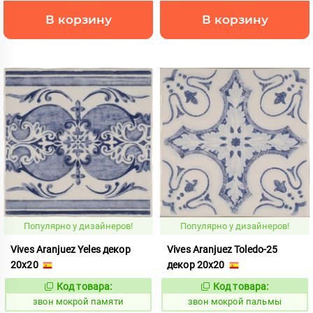
В корзину
В корзину
Популярно у дизайнеров!
Популярно у дизайнеров!
Vives Aranjuez Yeles декор
Vives Aranjuez Toledo-25
20x20
декор 20x20
Код товара:
Код товара:
460443
460442
Код:
Код:
звон мокрой памяти
звон мокрой пальмы