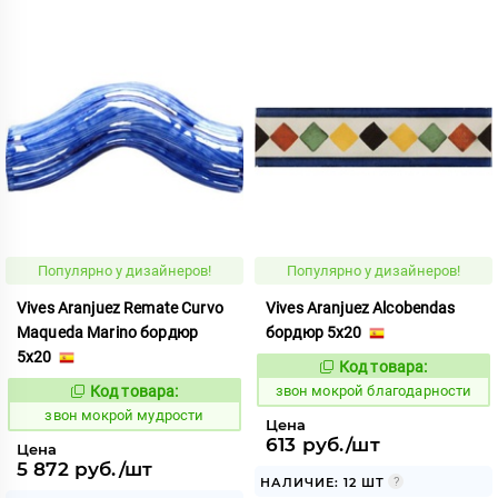
Популярно у дизайнеров!
Популярно у дизайнеров!
Vives Aranjuez Remate Curvo
Vives Aranjuez Alcobendas
Maqueda Marino бордюр
бордюр 5x20
5x20
Код товара:
460378
Код:
Код товара:
звон мокрой благодарности
460430
Код:
звон мокрой мудрости
Цена
613 руб./шт
Цена
5 872 руб./шт
НАЛИЧИЕ: 12 ШТ