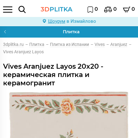
3D
PLITKA
0
0
0
Шоурум
в Измайлово
Плитка
3dplitka.ru
–
Плитка
–
Плитка из Испании
–
Vives
–
Aranjuez
–
Vives Aranjuez Layos
Vives Aranjuez Layos 20x20 -
керамическая плитка и
керамогранит