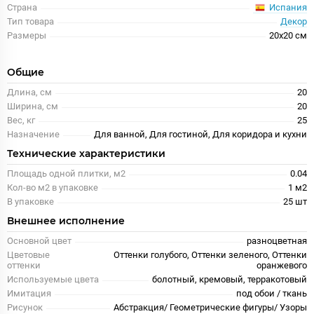
Испания
Страна
Тип товара
Декор
Размеры
20x20 см
Общие
Длина, см
20
Ширина, см
20
Вес, кг
25
Назначение
Для ванной, Для гостиной, Для коридора и кухни
Технические характеристики
Площадь одной плитки, м2
0.04
Кол-во м2 в упаковке
1 м2
В упаковке
25 шт
Внешнее исполнение
Основной цвет
разноцветная
Цветовые
Оттенки голубого, Оттенки зеленого, Оттенки
оттенки
оранжевого
Используемые цвета
болотный, кремовый, терракотовый
Имитация
под обои / ткань
Рисунок
Абстракция/ Геометрические фигуры/ Узоры