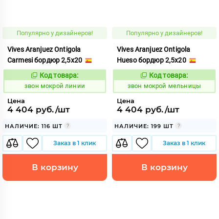
Популярно у дизайнеров!
Популярно у дизайнеров!
Vives Aranjuez Ontigola
Vives Aranjuez Ontigola
Carmesi бордюр 2,5x20
Hueso бордюр 2,5x20
Код товара:
Код товара:
460419
460424
Код:
Код:
звон мокрой линии
звон мокрой мельницы
Цена
Цена
4 404 руб./шт
4 404 руб./шт
НАЛИЧИЕ: 116 ШТ
НАЛИЧИЕ: 199 ШТ
Заказ в 1 клик
Заказ в 1 клик
В корзину
В корзину