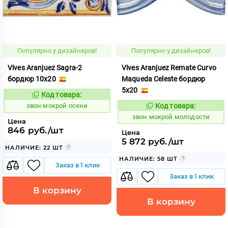
Популярно у дизайнеров!
Популярно у дизайнеров!
Vives Aranjuez Sagra-2
Vives Aranjuez Remate Curvo
бордюр 10x20
Maqueda Celeste бордюр
5x20
Код товара:
460440
Код:
звон мокрой осени
Код товара:
460429
Код:
звон мокрой молодости
Цена
846 руб./шт
Цена
5 872 руб./шт
НАЛИЧИЕ: 22 ШТ
НАЛИЧИЕ: 58 ШТ
Заказ в 1 клик
Заказ в 1 клик
В корзину
В корзину