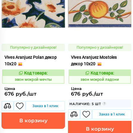
Популярно у дизайнеров!
Популярно у дизайнеров!
Vives Aranjuez Polan декор
Vives Aranjuez Mostoles
10x20
декор 10x20
Код товара:
Код товара:
460426
460417
Код:
Код:
звон мокрой мечты
звон мокрой ладони
Цена
Цена
676 руб./шт
676 руб./шт
НАЛИЧИЕ: 5 ШТ
Заказ в 1 клик
Заказ в 1 клик
В корзину
В корзину