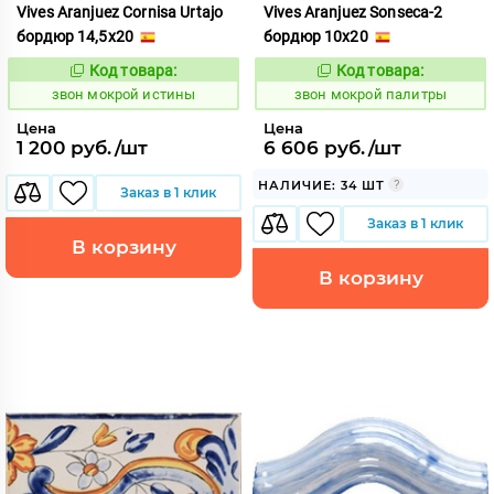
Vives Aranjuez Cornisa Urtajo
Vives Aranjuez Sonseca-2
бордюр 14,5x20
бордюр 10x20
Код товара:
Код товара:
460411
460441
Код:
Код:
звон мокрой истины
звон мокрой палитры
Цена
Цена
1 200 руб./шт
6 606 руб./шт
НАЛИЧИЕ: 34 ШТ
Заказ в 1 клик
Заказ в 1 клик
В корзину
В корзину