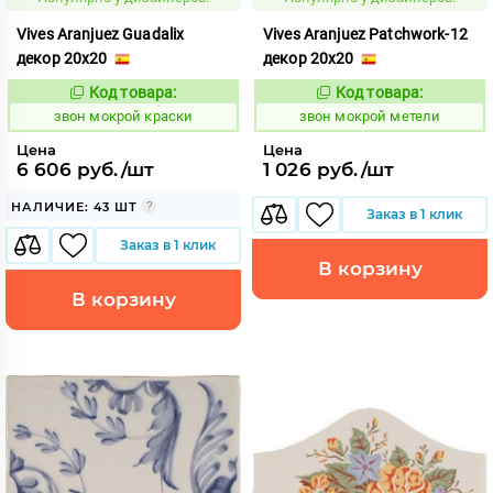
Vives Aranjuez Guadalix
Vives Aranjuez Patchwork-12
декор 20x20
декор 20x20
Код товара:
Код товара:
460414
460425
Код:
Код:
звон мокрой краски
звон мокрой метели
Цена
Цена
6 606 руб./шт
1 026 руб./шт
НАЛИЧИЕ: 43 ШТ
Заказ в 1 клик
Заказ в 1 клик
В корзину
В корзину