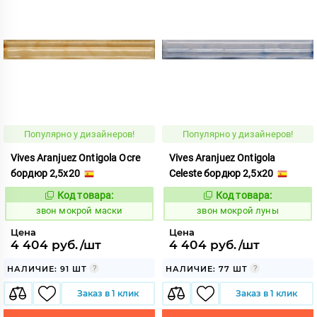
Популярно у дизайнеров!
Популярно у дизайнеров!
Vives Aranjuez Ontigola Ocre
Vives Aranjuez Ontigola
бордюр 2,5x20
Celeste бордюр 2,5x20
Код товара:
Код товара:
460422
460420
Код:
Код:
звон мокрой маски
звон мокрой луны
Цена
Цена
4 404 руб./шт
4 404 руб./шт
НАЛИЧИЕ: 91 ШТ
НАЛИЧИЕ: 77 ШТ
Заказ в 1 клик
Заказ в 1 клик