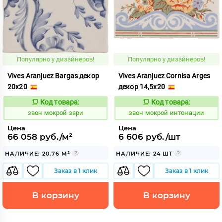
Популярно у дизайнеров!
Популярно у дизайнеров!
Vives Aranjuez Bargas декор
Vives Aranjuez Cornisa Arges
20x20
декор 14,5x20
Код товара:
Код товара:
460403
460408
Код:
Код:
звон мокрой зари
звон мокрой интонации
Цена
Цена
66 058 руб./м²
6 606 руб./шт
НАЛИЧИЕ: 20.76 М²
НАЛИЧИЕ: 24 ШТ
Заказ в 1 клик
Заказ в 1 клик
В корзину
В корзину