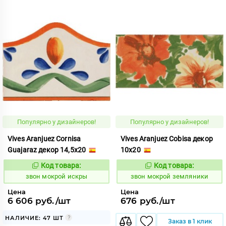
Популярно у дизайнеров!
Популярно у дизайнеров!
Vives Aranjuez Cornisa
Vives Aranjuez Cobisa декор
Guajaraz декор 14,5x20
10x20
Код товара:
Код товара:
460409
460406
Код:
Код:
звон мокрой искры
звон мокрой земляники
Цена
Цена
6 606 руб./шт
676 руб./шт
НАЛИЧИЕ: 47 ШТ
Заказ в 1 клик