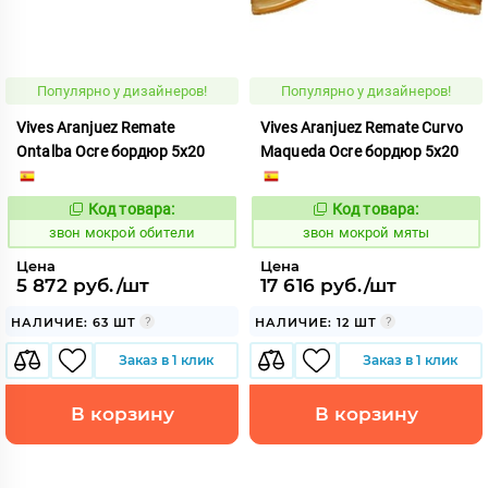
Популярно у дизайнеров!
Популярно у дизайнеров!
Vives Aranjuez Remate
Vives Aranjuez Remate Curvo
Ontalba Ocre бордюр 5x20
Maqueda Ocre бордюр 5x20
Код товара:
Код товара:
460437
460431
Код:
Код:
звон мокрой обители
звон мокрой мяты
Цена
Цена
5 872 руб./шт
17 616 руб./шт
НАЛИЧИЕ: 63 ШТ
НАЛИЧИЕ: 12 ШТ
Заказ в 1 клик
Заказ в 1 клик
В корзину
В корзину