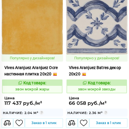
Популярно у дизайнеров!
Популярно у дизайнеров!
Vives Aranjuez Aranjuez Ocre
Vives Aranjuez Batres декор
настенная плитка 20x20
20x20
Код товара:
Код товара:
460400
460404
Код:
Код:
звон мокрой жары
звон мокрой звезды
Цена
Цена
117 437 руб./м²
66 058 руб./м²
НАЛИЧИЕ: 2.04 М²
НАЛИЧИЕ: 2.36 М²
Заказ в 1 клик
Заказ в 1 клик