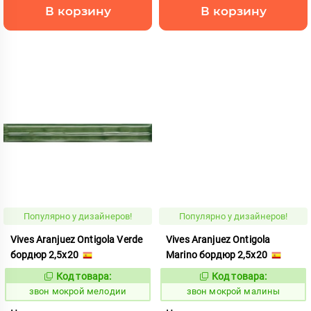
В корзину
В корзину
Популярно у дизайнеров!
Популярно у дизайнеров!
Vives Aranjuez Ontigola Verde
Vives Aranjuez Ontigola
бордюр 2,5x20
Marino бордюр 2,5x20
Код товара:
Код товара:
460423
460421
Код:
Код:
звон мокрой мелодии
звон мокрой малины