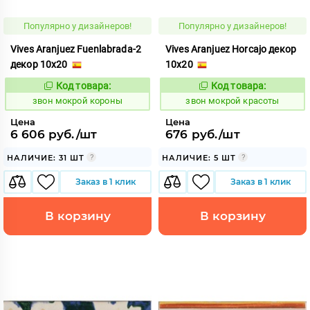
Популярно у дизайнеров!
Популярно у дизайнеров!
Vives Aranjuez Fuenlabrada-2
Vives Aranjuez Horcajo декор
декор 10x20
10x20
Код товара:
Код товара:
460413
460415
Код:
Код:
звон мокрой короны
звон мокрой красоты
Цена
Цена
6 606 руб./шт
676 руб./шт
НАЛИЧИЕ: 31 ШТ
НАЛИЧИЕ: 5 ШТ
Заказ в 1 клик
Заказ в 1 клик
В корзину
В корзину