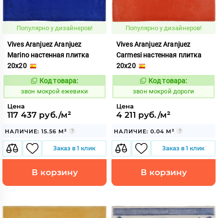
Популярно у дизайнеров!
Популярно у дизайнеров!
Vives Aranjuez Aranjuez
Vives Aranjuez Aranjuez
Marino настенная плитка
Carmesi настенная плитка
20x20
20x20
Код товара:
Код товара:
460399
460397
Код:
Код:
звон мокрой ежевики
звон мокрой дороги
Цена
Цена
117 437 руб./м²
4 211 руб./м²
НАЛИЧИЕ: 15.56 М²
НАЛИЧИЕ: 0.04 М²
Заказ в 1 клик
Заказ в 1 клик
В корзину
В корзину