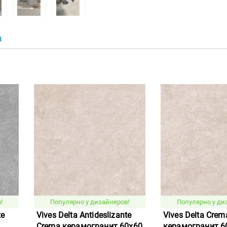
В
!
Популярно у дизайнеров!
Популярно у ди
te
Vives Delta Antideslizante
Vives Delta Crem
Crema керамогранит 60x60
керамогранит 6