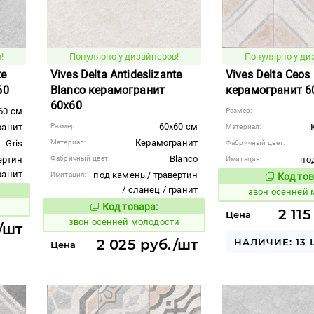
!
Популярно у дизайнеров!
Популярно у ди
te
Vives Delta Antideslizante
Vives Delta Ceos
60
Blanco керамогранит
керамогранит 6
60x60
60 см
Размер:
60x60 см
ранит
Размер:
Материал:
Керамогранит
Gris
Материал:
Фабричный цвет:
Blanco
ертин
Фабричный цвет:
под
Имитация:
гранит
под камень / травертин
Имитация:
Код тов
461548
/ сланец / гранит
звон осенней
вара:
ы
Код товара:
461554
Код товара:
2 11
Цена
звон осенней молодости
/шт
НАЛИЧИЕ: 13 
2 025 руб./шт
Цена