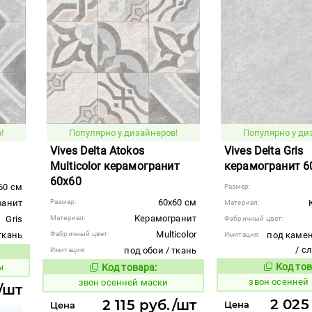
!
Популярно у дизайнеров!
Популярно у ди
Vives Delta Atokos
Vives Delta Gris
Multicolor керамогранит
керамогранит 6
60x60
60 см
Размер:
60x60 см
ранит
Размер:
Материал:
Керамогранит
Gris
Материал:
Фабричный цвет:
Multicolor
ткань
Фабричный цвет:
под камен
Имитация:
/ с
под обои / ткань
Имитация:
вара:
Код тов
ы
Код товара:
461553
461547
Код товара:
звон осенней
звон осенней маски
./шт
2 025
2 115 руб./шт
Цена
Цена