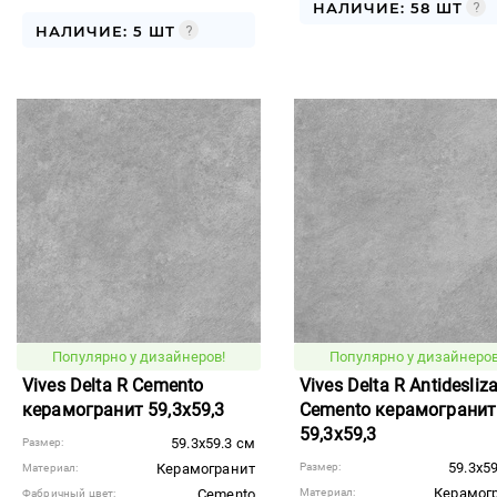
НАЛИЧИЕ: 58 ШТ
НАЛИЧИЕ: 5 ШТ
Популярно у дизайнеров!
Популярно у дизайнеров
Vives Delta R Cemento
Vives Delta R Antidesliz
керамогранит 59,3x59,3
Cemento керамогранит
59,3x59,3
59.3x59.3 см
Размер:
59.3x5
Керамогранит
Размер:
Материал:
Керамог
Cemento
Материал:
Фабричный цвет: