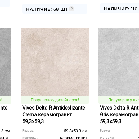
НАЛИЧИЕ: 110
НАЛИЧИЕ: 68 ШТ
!
Популярно у дизайнеров!
Популярно у ди
ante
Vives Delta R Antideslizante
Vives Delta R Ant
Crema керамогранит
Gris керамогран
59,3x59,3
59,3x59,3
9.3 см
59.3x59.3 см
Размер:
Размер:
ранит
Керамогранит
Материал:
Материал: