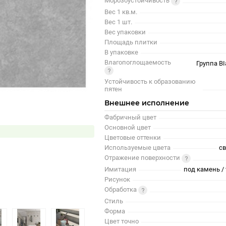
Морозоустойчивость
Вес 1 кв.м.
Вес 1 шт.
Вес упаковки
Площадь плитки
В упаковке
Влагопоглощаемость
Группа BI
Устойчивость к образованию
пятен
Внешнее исполнение
Фабричный цвет
Основной цвет
Цветовые оттенки
Используемые цвета
св
Отражение поверхности
Имитация
под камень / 
Рисунок
Обработка
Стиль
Форма
Цвет точно