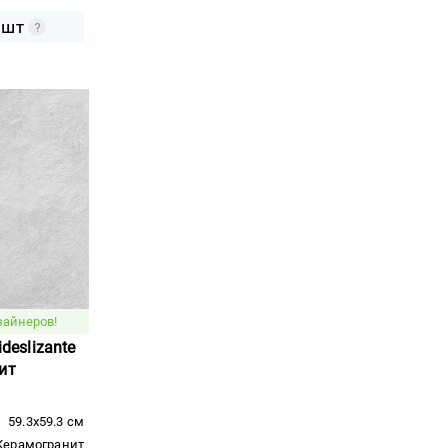
 ШТ
зайнеров!
ideslizante
ит
59.3x59.3 см
Керамогранит