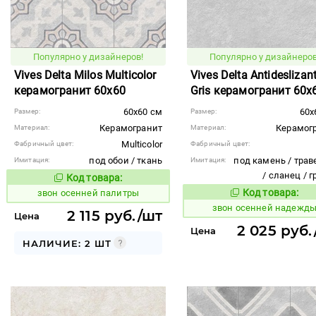
Популярно у дизайнеров!
Популярно у дизайнеров
Vives Delta Milos Multicolor
Vives Delta Antideslizan
керамогранит 60x60
Gris керамогранит 60x
60x60 см
60x
Размер:
Размер:
Керамогранит
Керамог
Материал:
Материал:
Multicolor
Фабричный цвет:
Фабричный цвет:
под обои / ткань
под камень / трав
Имитация:
Имитация:
/ сланец / 
Код товара:
461566
Код товара:
Код товара:
звон осенней палитры
461557
Код то
звон осенней надежд
2 115 руб./шт
Цена
2 025 руб.
Цена
НАЛИЧИЕ: 2 ШТ