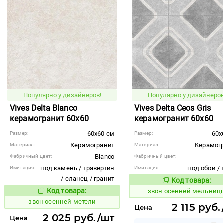
Популярно у дизайнеров!
Популярно у дизайнеров
Vives Delta Blanco
Vives Delta Ceos Gris
керамогранит 60x60
керамогранит 60x60
60x60 см
60x
Размер:
Размер:
Керамогранит
Керамог
Материал:
Материал:
Blanco
Фабричный цвет:
Фабричный цвет:
под камень / травертин
под обои / 
Имитация:
Имитация:
/ сланец / гранит
Код товара:
461549
Код то
Код товара:
звон осенней мельниц
461550
Код товара:
звон осенней метели
2 115 руб
Цена
2 025 руб./шт
Цена