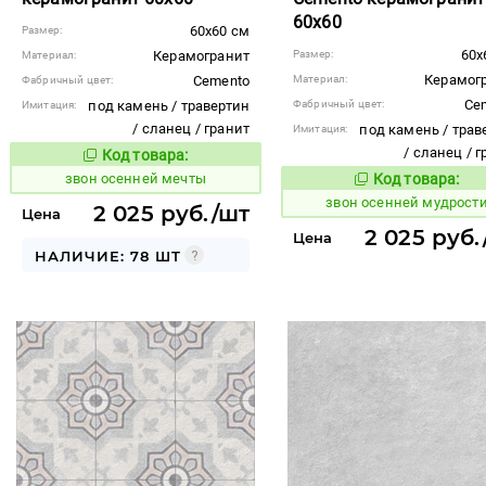
60x60
60x60 см
Размер:
60x
Керамогранит
Размер:
Материал:
Керамог
Cemento
Материал:
Фабричный цвет:
Ce
под камень / травертин
Фабричный цвет:
Имитация:
/ сланец / гранит
под камень / трав
Имитация:
/ сланец / 
Код товара:
461551
Код товара:
звон осенней мечты
Код товара:
461555
Код то
звон осенней мудрост
2 025 руб./шт
Цена
2 025 руб.
Цена
НАЛИЧИЕ: 78 ШТ