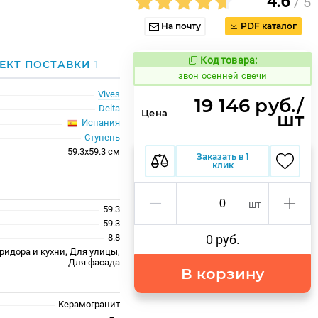
4.6
/ 5
На почту
PDF каталог
Код товара:
461584
ЕКТ ПОСТАВКИ
1
Код товара:
звон осенней свечи
Vives
19 146 руб./
Delta
Цена
шт
Испания
Ступень
59.3x59.3 см
Заказать в 1
клик
шт
59.3
59.3
8.8
0 руб.
ридора и кухни, Для улицы,
Для фасада
В корзину
Керамогранит