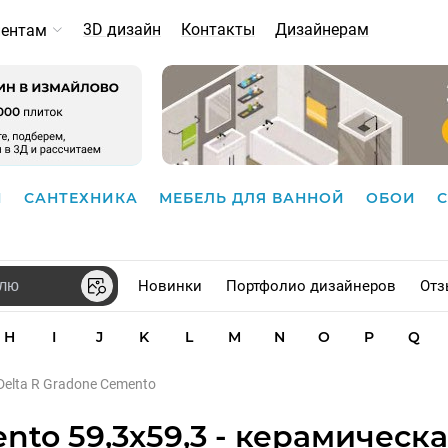
3D дизайн
Контакты
Дизайнерам
иентам
И
САНТЕХНИКА
МЕБЕЛЬ ДЛЯ ВАННОЙ
ОБОИ
Новинки
Портфолио дизайнеров
Отз
H
I
J
K
L
M
N
O
P
Q
 Delta R Gradone Cemento
nto 59,3x59,3 - керамическ