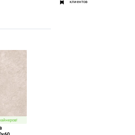
клиентов
зайнеров!
a
0x60