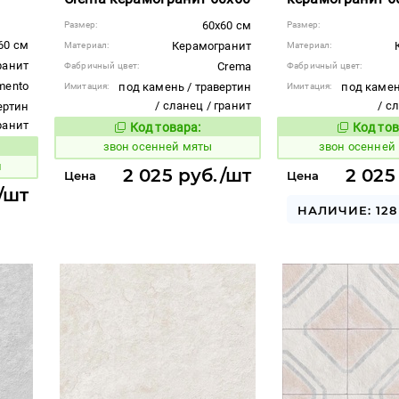
60x60 см
Размер:
Размер:
60 см
Керамогранит
Материал:
Материал:
ранит
Crema
Фабричный цвет:
Фабричный цвет:
mento
под камень / травертин
под камен
Имитация:
Имитация:
/ сланец / гранит
/ с
ертин
гранит
Код товара:
Код тов
461556
461552
Код товара:
звон осенней мяты
звон осенней
вара:
и
2 025 руб./шт
2 025
Цена
Цена
/шт
НАЛИЧИЕ: 128