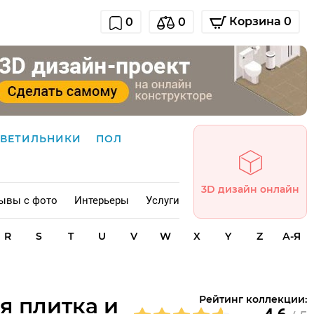
Корзина 0
0
0
СВЕТИЛЬНИКИ
ПОЛ
3D дизайн онлайн
ывы с фото
Интерьеры
Услуги
R
S
T
U
V
W
X
Y
Z
А-Я
ая плитка и
Рейтинг коллекции: