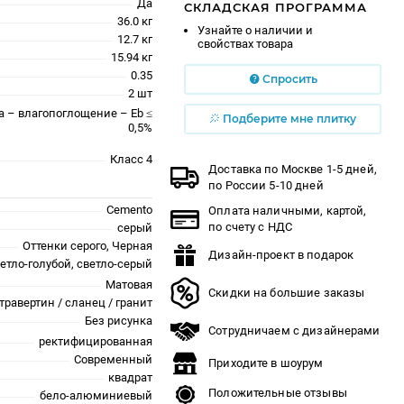
Да
СКЛАДСКАЯ ПРОГРАММА
36.0 кг
Узнайте о наличии и
12.7 кг
свойствах товара
15.94 кг
0.35
Спросить
2 шт
a – влагопоглощение – Eb ≤
Подберите мне плитку
0,5%
Класс 4
Доставка по Москве 1-5 дней,
по России 5-10 дней
Cemento
Оплата наличными, картой,
по счету с НДС
серый
Оттенки серого, Черная
Дизайн-проект в подарок
етло-голубой, светло-серый
Матовая
Скидки на большие заказы
травертин / сланец / гранит
Без рисунка
Сотрудничаем с дизайнерами
ректифицированная
Современный
Приходите в шоурум
квадрат
Положительные отзывы
бело-алюминиевый