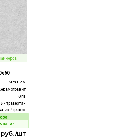
зайнеров!
0x60
60x60 см
Керамогранит
Gris
ь / травертин
ланец / гранит
ара:
Код товара:
 молнии
 руб./шт