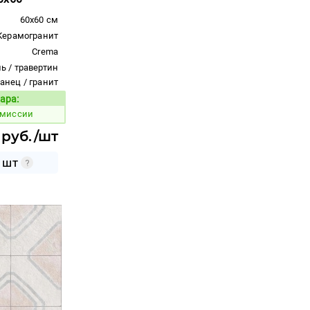
60x60 см
Керамогранит
Crema
ь / травертин
ланец / гранит
ара:
Код товара:
 миссии
 руб./шт
 ШТ