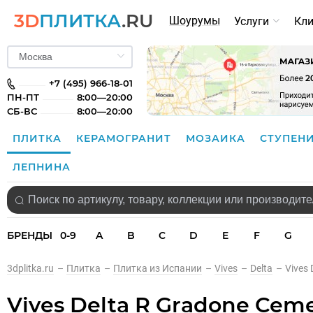
3D
ПЛИТКА
.RU
Шоурумы
Услуги
Кл
+7 (495) 966-18-01
ПН-ПТ
8:00—20:00
СБ-ВС
8:00—20:00
ПЛИТКА
КЕРАМОГРАНИТ
МОЗАИКА
СТУПЕН
ЛЕПНИНА
БРЕНДЫ
0-9
A
B
C
D
E
F
G
3dplitka.ru
–
Плитка
–
Плитка из Испании
–
Vives
–
Delta
–
Vives
Vives Delta R Gradone Ceme