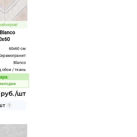
зайнеров!
 Blanco
0x60
60x60 см
Керамогранит
Blanco
 обои / ткань
ара:
Код товара:
 мелодии
5 руб./шт
ШТ