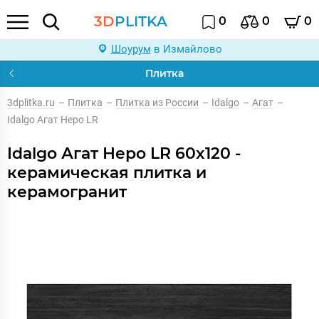
3D
PLITKA
0
0
0
Шоурум
в Измайлово
Плитка
3dplitka.ru
–
Плитка
–
Плитка из России
–
Idalgo
–
Агат
–
Idalgo Агат Неро LR
Idalgo Агат Неро LR 60x120 -
керамическая плитка и
керамогранит