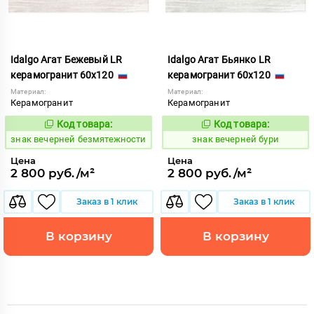
Idalgo Агат Бежевый LR
Idalgo Агат Бьянко LR
керамогранит 60x120
керамогранит 60x120
Материал:
Материал:
Керамогранит
Керамогранит
Код товара:
Код товара:
485879
485880
Код:
Код:
знак вечерней безмятежности
знак вечерней бури
Цена
Цена
2 800 руб./м²
2 800 руб./м²
Заказ в 1 клик
Заказ в 1 клик
В корзину
В корзину