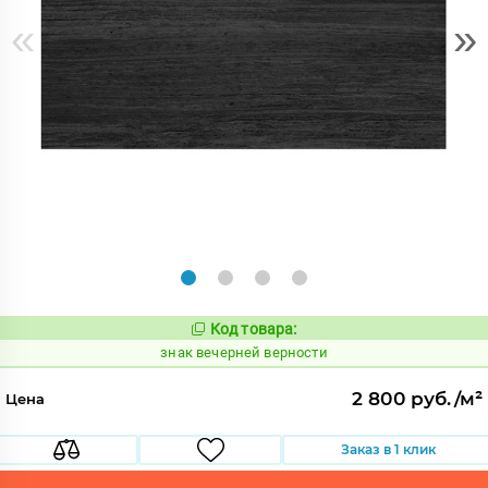
«
»
Код товара:
485881
Код:
знак вечерней верности
2 800 руб./м²
Цена
Заказ в 1 клик