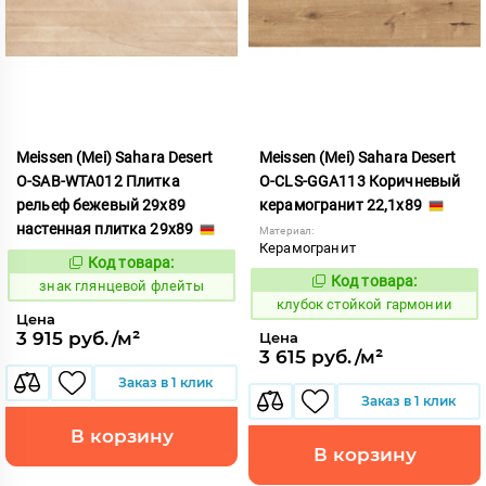
Meissen (Mei) Sahara Desert
Meissen (Mei) Sahara Desert
O-SAB-WTA012 Плитка
O-CLS-GGA113 Коричневый
рельеф бежевый 29х89
керамогранит 22,1x89
настенная плитка 29x89
Материал:
Керамогранит
Код товара:
486741
Код:
Код товара:
668516
знак глянцевой флейты
Код:
клубок стойкой гармонии
Цена
3 915 руб./м²
Цена
3 615 руб./м²
Заказ в 1 клик
Заказ в 1 клик
В корзину
В корзину