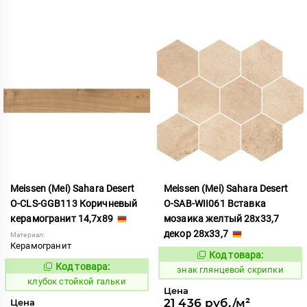
Meissen (Mei) Sahara Desert
Meissen (Mei) Sahara Desert
O-CLS-GGB113 Коричневый
O-SAB-WII061 Вставка
керамогранит 14,7x89
мозаика желтый 28х33,7
декор 28x33,7
Материал:
Керамогранит
Код товара:
486717
Код:
Код товара:
668515
знак глянцевой скрипки
Код:
клубок стойкой гальки
Цена
21 436 руб./м²
Цена