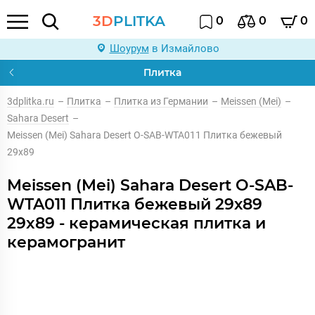
3D
PLITKA
0
0
0
Шоурум
в Измайлово
Плитка
3dplitka.ru
–
Плитка
–
Плитка из Германии
–
Meissen (Mei)
–
Sahara Desert
–
Meissen (Mei) Sahara Desert O-SAB-WTA011 Плитка бежевый
29х89
Meissen (Mei) Sahara Desert O-SAB-
WTA011 Плитка бежевый 29х89
29x89 - керамическая плитка и
керамогранит