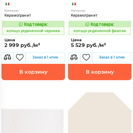
Материал:
Материал:
Керамогранит
Керамогранит
Код товара:
Код товара:
747994
747989
Код:
Код:
кольцо уединенной черники
кольцо уединенной фиалки
Цена
Цена
2 999 руб./м²
5 529 руб./м²
Заказ в 1 клик
Заказ в 1 клик
В корзину
В корзину