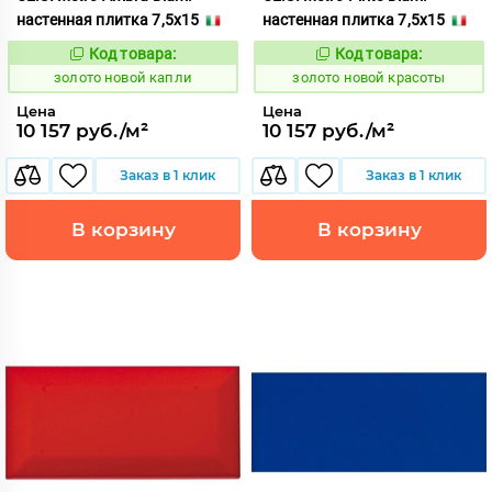
настенная плитка 7,5x15
настенная плитка 7,5x15
Код товара:
Код товара:
523787
523790
Код:
Код:
золото новой капли
золото новой красоты
Цена
Цена
10 157 руб./м²
10 157 руб./м²
Заказ в 1 клик
Заказ в 1 клик
В корзину
В корзину