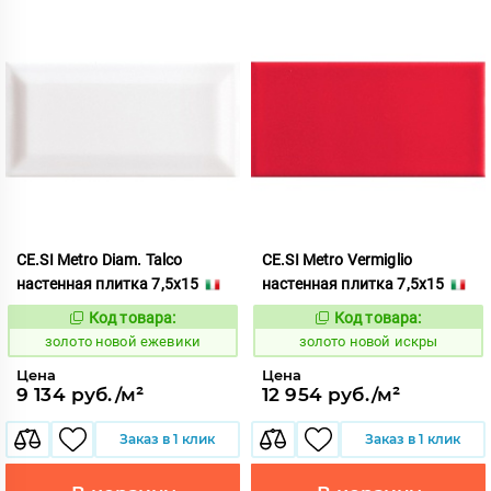
CE.SI Metro Diam. Talco
CE.SI Metro Vermiglio
настенная плитка 7,5x15
настенная плитка 7,5x15
Код товара:
Код товара:
523774
523784
Код:
Код:
золото новой ежевики
золото новой искры
Цена
Цена
9 134 руб./м²
12 954 руб./м²
Заказ в 1 клик
Заказ в 1 клик