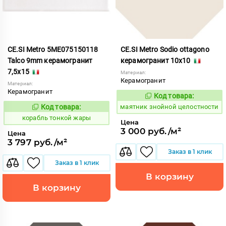
CE.SI Metro 5ME075150118
CE.SI Metro Sodio ottagono
Talco 9mm керамогранит
керамогранит 10x10
7,5x15
Материал:
Керамогранит
Материал:
Керамогранит
Код товара:
925993
Код:
Код товара:
маятник знойной целостности
778400
Код:
корабль тонкой жары
Цена
3 000 руб./м²
Цена
3 797 руб./м²
Заказ в 1 клик
Заказ в 1 клик
В корзину
В корзину