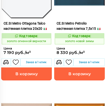
CE.SI Metro Ottagona Talco
CE.SI Metro Petrolio
настенная плитка 20x20
настенная плитка 7,5x15
Код товара:
Код товара:
523881
523782
Код:
Код:
золото огненной верности
золото новой зимы
Цена
Цена
7 190 руб./м²
8 330 руб./м²
Заказ в 1 клик
Заказ в 1 клик
В корзину
В корзину