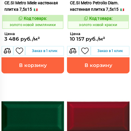
CE.SI Metro Miele настенная
CE.SI Metro Petrolio Diam.
плитка 7,5x15
настенная плитка 7,5x15
Код товара:
Код товара:
523781
523789
Код:
Код:
золото новой земляники
золото новой краски
Цена
Цена
3 486 руб./м²
10 157 руб./м²
Заказ в 1 клик
Заказ в 1 клик
В корзину
В корзину