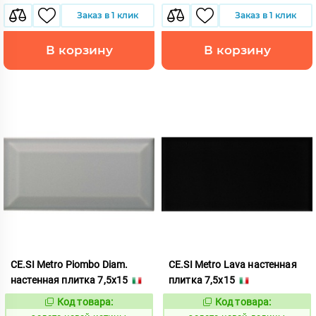
Заказ в 1 клик
Заказ в 1 клик
В корзину
В корзину
CE.SI Metro Piombo Diam.
CE.SI Metro Lava настенная
настенная плитка 7,5x15
плитка 7,5x15
Код товара:
Код товара:
523786
523771
Код:
Код: