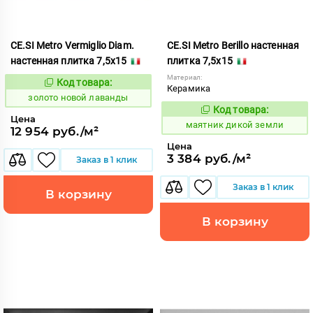
CE.SI Metro Vermiglio Diam.
CE.SI Metro Berillo настенная
настенная плитка 7,5x15
плитка 7,5x15
Материал:
Код товара:
523791
Код:
Керамика
золото новой лаванды
Код товара:
925030
Код:
Цена
маятник дикой земли
12 954 руб./м²
Цена
3 384 руб./м²
Заказ в 1 клик
Заказ в 1 клик
В корзину
В корзину