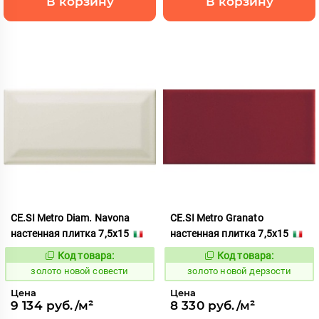
В корзину
В корзину
CE.SI Metro Diam. Navona
CE.SI Metro Granato
настенная плитка 7,5x15
настенная плитка 7,5x15
Код товара:
Код товара:
523773
523770
Код:
Код:
золото новой совести
золото новой дерзости
Цена
Цена
9 134 руб./м²
8 330 руб./м²