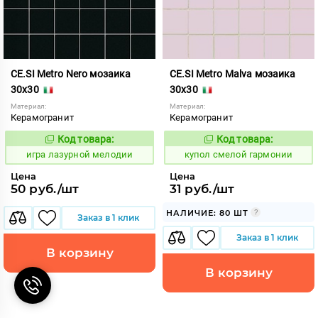
CE.SI Metro Nero мозаика
CE.SI Metro Malva мозаика
30x30
30x30
Материал:
Материал:
Керамогранит
Керамогранит
Код товара:
Код товара:
552048
855266
Код:
Код:
игра лазурной мелодии
купол смелой гармонии
Цена
Цена
50 руб./шт
31 руб./шт
НАЛИЧИЕ: 80 ШТ
Заказ в 1 клик
Заказ в 1 клик
В корзину
В корзину