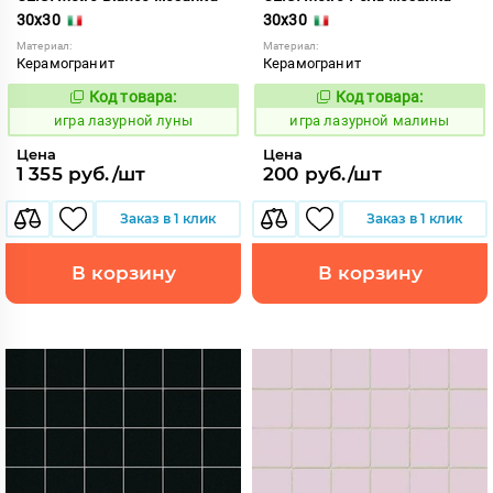
30x30
30x30
Материал:
Материал:
Керамогранит
Керамогранит
Код товара:
Код товара:
552045
552046
Код:
Код:
игра лазурной луны
игра лазурной малины
Цена
Цена
1 355 руб./шт
200 руб./шт
Заказ в 1 клик
Заказ в 1 клик
В корзину
В корзину