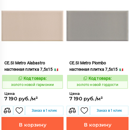
CE.SI Metro Alabastro
CE.SI Metro Piombo
настенная плитка 7,5x15
настенная плитка 7,5x15
Код товара:
Код товара:
523766
523768
Код:
Код:
золото новой гармонии
золото новой гордости
Цена
Цена
7 190 руб./м²
7 190 руб./м²
Заказ в 1 клик
Заказ в 1 клик
В корзину
В корзину