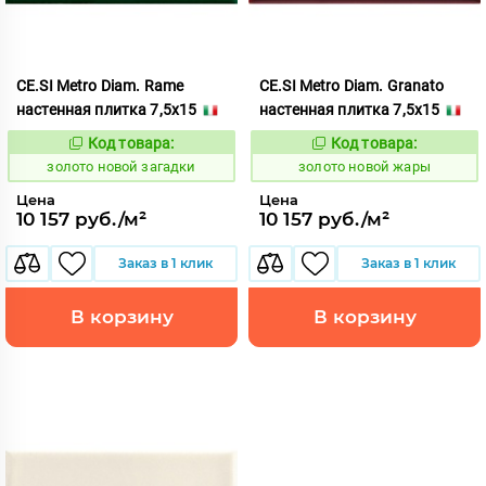
CE.SI Metro Diam. Rame
CE.SI Metro Diam. Granato
настенная плитка 7,5x15
настенная плитка 7,5x15
Код товара:
Код товара:
523777
523775
Код:
Код:
золото новой загадки
золото новой жары
Цена
Цена
10 157 руб./м²
10 157 руб./м²
Заказ в 1 клик
Заказ в 1 клик
В корзину
В корзину