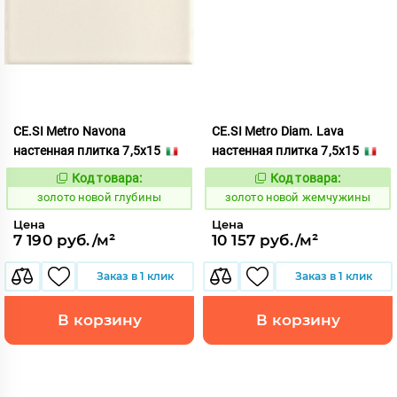
CE.SI Metro Navona
CE.SI Metro Diam. Lava
настенная плитка 7,5x15
настенная плитка 7,5x15
Код товара:
Код товара:
523767
523776
Код:
Код:
золото новой глубины
золото новой жемчужины
Цена
Цена
7 190 руб./м²
10 157 руб./м²
Заказ в 1 клик
Заказ в 1 клик
В корзину
В корзину