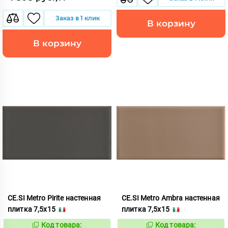
Заказ в 1 клик
В корзину
В корзину
CE.SI Metro Pirite настенная
CE.SI Metro Ambra настенная
плитка 7,5x15
плитка 7,5x15
Код товара:
Код товара:
523783
523780