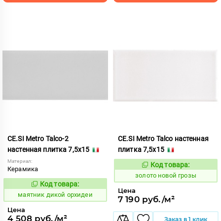
CE.SI Metro Talco-2
CE.SI Metro Talco настенная
настенная плитка 7,5x15
плитка 7,5x15
Материал:
Код товара:
523769
Код:
Керамика
золото новой грозы
Код товара:
925064
Код:
Цена
маятник дикой орхидеи
7 190 руб./м²
Цена
4 508 руб./м²
Заказ в 1 клик