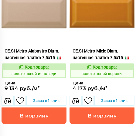
CE.SI Metro Alabastro Diam.
CE.SI Metro Miele Diam.
настенная плитка 7,5x15
настенная плитка 7,5x15
Код товара:
Код товара:
523785
523788
Код:
Код:
золото новой исповеди
золото новой короны
Цена
Цена
9 134 руб./м²
4 173 руб./м²
Заказ в 1 клик
Заказ в 1 клик
В корзину
В корзину