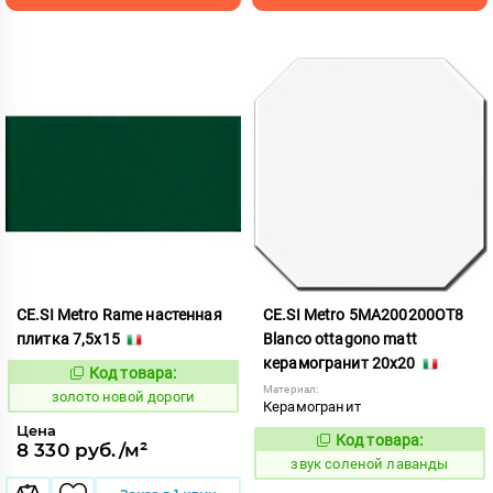
CE.SI Metro Rame настенная
CE.SI Metro 5MA200200OT8
плитка 7,5x15
Blanco ottagono matt
керамогранит 20x20
Код товара:
523772
Код:
Материал:
золото новой дороги
Керамогранит
Цена
Код товара:
480416
8 330 руб./м²
Код:
звук соленой лаванды