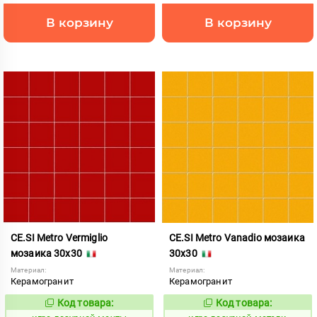
В корзину
В корзину
CE.SI Metro Vermiglio
CE.SI Metro Vanadio мозаика
мозаика 30x30
30x30
Материал:
Материал:
Керамогранит
Керамогранит
Код товара:
Код товара:
552051
552050
Код:
Код: