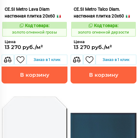
CE.SI Metro Lava Diam
CE.SI Metro Talco Diam.
настенная плитка 20x60
настенная плитка 20x60
Код товара:
Код товара:
523894
523895
Код:
Код:
золото огненной грозы
золото огненной дерзости
Цена
Цена
13 270 руб./м²
13 270 руб./м²
Заказ в 1 клик
Заказ в 1 клик
В корзину
В корзину