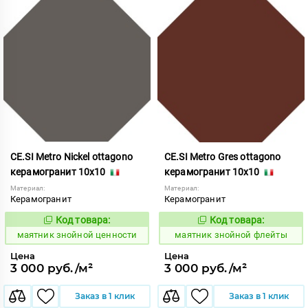
CE.SI Metro Nickel ottagono
CE.SI Metro Gres ottagono
керамогранит 10x10
керамогранит 10x10
Материал:
Материал:
Керамогранит
Керамогранит
Код товара:
Код товара:
925992
925991
Код:
Код:
маятник знойной ценности
маятник знойной флейты
Цена
Цена
3 000 руб./м²
3 000 руб./м²
Заказ в 1 клик
Заказ в 1 клик