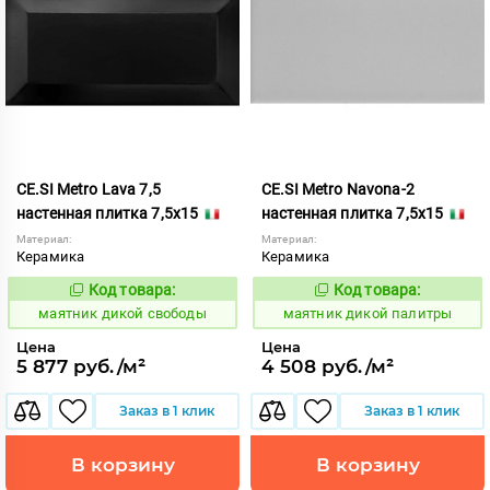
CE.SI Metro Lava 7,5
CE.SI Metro Navona-2
настенная плитка 7,5x15
настенная плитка 7,5x15
Материал:
Материал:
Керамика
Керамика
Код товара:
Код товара:
925085
925066
Код:
Код:
маятник дикой свободы
маятник дикой палитры
Цена
Цена
5 877 руб./м²
4 508 руб./м²
Заказ в 1 клик
Заказ в 1 клик
В корзину
В корзину